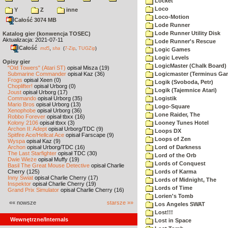
Locket
Loco
Y
Z
inne
Loco-Motion
Całość 3074 MB
Lode Runner
Lode Runner Utility Disk
Katalog gier (konwencja TOSEC)
Aktualizacja: 2021-07-11
Lode Runner's Rescue
Całość
,
md5
sha
(
7-Zip
,
TUGZip
)
Logic Games
Logic Levels
Opisy gier
LogicMaster (Chalk Board)
"Old Towers" (Atari ST)
opisał Misza (19)
Submarine Commander
opisał Kaz (36)
Logicmaster (Terminus Ga
Frogs
opisał Xeen (0)
Logik (Svoboda, Petr)
Choplifter!
opisał Urborg (0)
Logik (Tajemnice Atari)
Joust
opisał Urborg (17)
Commando
opisał Urborg (35)
Logistik
Mario Bros
opisał Urborg (13)
Logo-Square
Xenophobe
opisał Urborg (36)
Lone Raider, The
Robbo Forever
opisał tbxx (16)
Kolony 2106
opisał tbxx (3)
Looney Tunes Hotel
Archon II: Adept
opisał Urborg/TDC (9)
Loops DX
Spitfire Ace/Hellcat Ace
opisał Farscape (9)
Loops of Zen
Wyspa
opisał Kaz (9)
Archon
opisał Urborg/TDC (16)
Lord of Darkness
The Last Starfighter
opisał TDC (30)
Lord of the Orb
Dwie Wieże
opisał Muffy (19)
Lords of Conquest
Basil The Great Mouse Detective
opisał Charlie
Cherry (125)
Lords of Karma
Inny Świat
opisał Charlie Cherry (17)
Lords of Midnight, The
Inspektor
opisał Charlie Cherry (19)
Lords of Time
Grand Prix Simulator
opisał Charlie Cherry (16)
Lorien's Tomb
«« nowsze
starsze »»
Los Angeles SWAT
Lost!!!
Wewnętrzne/Internals
Lost in Space