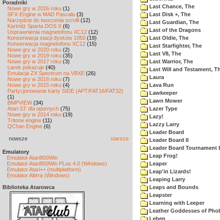
Poradniki
Last Chance, The
Nowe gry w 2026 roku
(1)
SFX-Engine w MAD Pascalu
(3)
Last Disk +, The
Narzędzie do tworzenia scrolli
(12)
Last Guardian, The
Kartridż Sparta DOS X
(6)
Last of the Dragons
Usprawnienia magnetofonu XC12
(12)
Konserwacja stacji dysków 1050
(19)
Last Oldie, The
Konserwacja magnetofonu XC12
(15)
Last Starfighter, The
Nowe gry w 2020 roku
(2)
Last V8, The
Nowe gry w 2019 roku
(35)
Nowe gry w 2017 roku
(3)
Last Warrior, The
Larek pokazuje
(40)
Last Will and Testament, T
Emulacja ZX Spectrum na VBXE
(26)
Laura
Nowe gry w 2016 roku
(7)
Nowe gry w 2015 roku
(4)
Lava Run
Partycjonowanie karty SIDE (APT/FAT16/FAT32)
Lawkeeper
(1)
Lawn Mower
BMPVIEW
(34)
Atari ST dla opornych
(75)
Lazer Type
Nowe gry w 2014 roku
(19)
Lazy!
Tritone engine
(11)
Lazzy Larry
QChan Engine
(6)
Leader Board
nowsze
starsze
Leader Board II
Leader Board Tournament 
Emulatory
Leap Frog!
Emulator Atari800Win
Emulator Atari800Win PLus 4.0 (Windows)
Leaper
Emulator Atari++ (multiplatform)
Leap'in Lizards!
Emulator Altirra (Windows)
Leaping Larry
Biblioteka Atarowca
Leaps and Bounds
Leapster
Learning with Leeper
Leather Goddesses of Pho
Leben