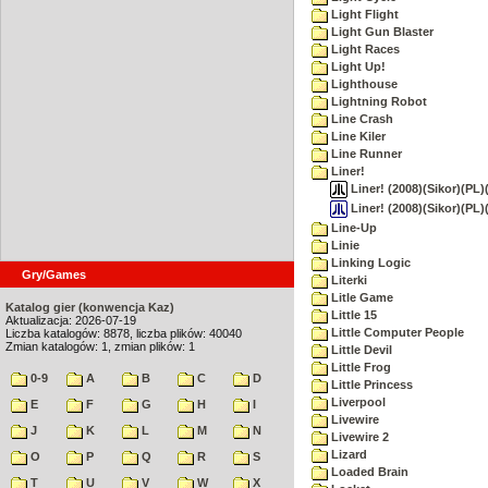
Light Flight
Light Gun Blaster
Light Races
Light Up!
Lighthouse
Lightning Robot
Line Crash
Line Kiler
Line Runner
Liner!
Liner! (2008)(Sikor)(PL)(
Liner! (2008)(Sikor)(PL)
Line-Up
Linie
Linking Logic
Gry/Games
Literki
Litle Game
Katalog gier (konwencja Kaz)
Little 15
Aktualizacja: 2026-07-19
Little Computer People
Liczba katalogów: 8878, liczba plików: 40040
Zmian katalogów: 1, zmian plików: 1
Little Devil
Little Frog
0-9
A
B
C
D
Little Princess
Liverpool
E
F
G
H
I
Livewire
J
K
L
M
N
Livewire 2
Lizard
O
P
Q
R
S
Loaded Brain
T
U
V
W
X