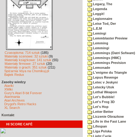
Legacy, The
Legenda
Leggit!
Legionnaire
Leise Tod, Der
L.E.M
Lemingi
Lemmblaster Preview
Lemming
Lemmingi
Czasopisma: 714 sztuk
(185)
Lemmings (Datri Sofware)
Materiały scenowe: 32 sztuki
(9)
Lemmings (HMC)
Materiały książkowe: 141 sztuk
(55)
Lemmings Prevision
Materiały firmowe: 27 sztuk
(20)
Materiały o grach: 351 sztuk
(211)
Lemonade
Spiżarnia Voya na Chomikuj.pl
L'enigme du Triangle
Bajtek Redux
Lepus Revenge
Zasoby wiedzy
Letec v Jeskyni
Atariki
Letecky Utok
XWiki
Lethal Weapon
Gury's Atari 8-bit Forever
Atarimania
Let's Bubble!
Atari Archives
Let's Frog 3D
Drygol's Retro Hacks
Let's Hop
XL Search
Letter Better
Kontakt
Liczenie Obrazkow
Life in the Fast Lane
HI SCORE CAFÉ
Lifespan
Liga Polska
Light Cycle