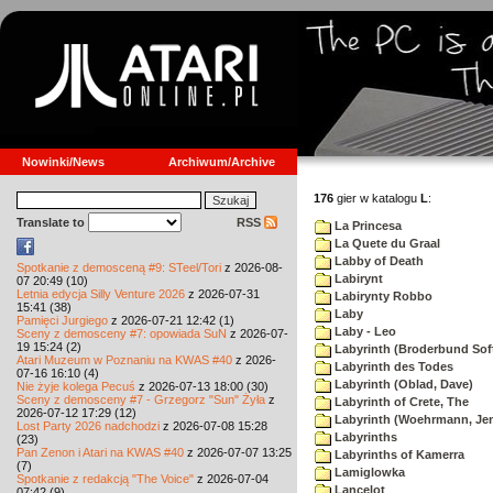
Nowinki/News
Archiwum/Archive
176
gier w katalogu
L
:
Translate to
RSS
La Princesa
La Quete du Graal
Labby of Death
Spotkanie z demosceną #9: STeel/Tori
z 2026-08-
Labirynt
07 20:49 (10)
Letnia edycja Silly Venture 2026
z 2026-07-31
Labirynty Robbo
15:41 (38)
Laby
Pamięci Jurgiego
z 2026-07-21 12:42 (1)
Laby - Leo
Sceny z demosceny #7: opowiada SuN
z 2026-07-
19 15:24 (2)
Labyrinth (Broderbund Sof
Atari Muzeum w Poznaniu na KWAS #40
z 2026-
Labyrinth des Todes
07-16 16:10 (4)
Labyrinth (Oblad, Dave)
Nie żyje kolega Pecuś
z 2026-07-13 18:00 (30)
Sceny z demosceny #7 - Grzegorz "Sun" Żyła
z
Labyrinth of Crete, The
2026-07-12 17:29 (12)
Labyrinth (Woehrmann, Je
Lost Party 2026 nadchodzi
z 2026-07-08 15:28
Labyrinths
(23)
Pan Zenon i Atari na KWAS #40
z 2026-07-07 13:25
Labyrinths of Kamerra
(7)
Lamiglowka
Spotkanie z redakcją "The Voice"
z 2026-07-04
Lancelot
07:42 (9)