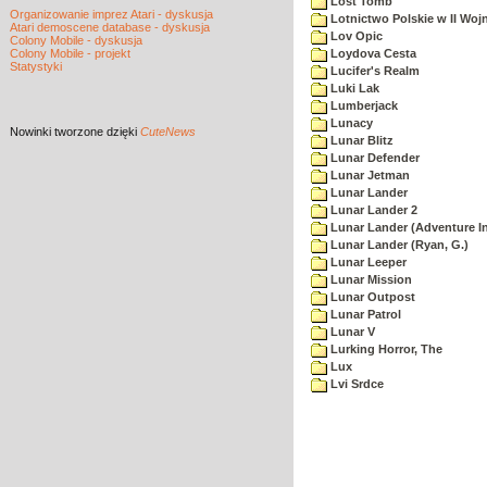
Lost Tomb
Organizowanie imprez Atari - dyskusja
Lotnictwo Polskie w II Woj
Atari demoscene database - dyskusja
Lov Opic
Colony Mobile - dyskusja
Colony Mobile - projekt
Loydova Cesta
Statystyki
Lucifer's Realm
Luki Lak
Lumberjack
Lunacy
Nowinki
tworzone dzięki
CuteNews
Lunar Blitz
Lunar Defender
Lunar Jetman
Lunar Lander
Lunar Lander 2
Lunar Lander (Adventure In
Lunar Lander (Ryan, G.)
Lunar Leeper
Lunar Mission
Lunar Outpost
Lunar Patrol
Lunar V
Lurking Horror, The
Lux
Lvi Srdce