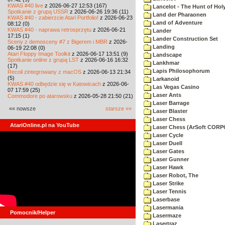
KWAS #40 live
z 2026-06-27 12:53 (167)
Lancelot - The Hunt of Holy
Spotkanie z grupą USSR
z 2026-06-26 19:36 (11)
Land der Pharaonen
KWAS #40 - zabierzcie Atari Portfolio!
z 2026-06-23
Land of Adventure
08:12 (0)
KWAS #40 - naprawa retrosprzętu
z 2026-06-21
Lander
17:15 (1)
Lander Construction Set
Sceny z demosceny #7 z Bigerem i MBR
z 2026-
Landing
06-19 22:08 (0)
Atari Floppy Image Toolkit
z 2026-06-17 13:51 (9)
Landscape
Spotkanie online z grupą LST
z 2026-06-16 16:32
Lankhmar
(17)
Lapis Philosophorum
Recoil zintegrowany z macOS
z 2026-06-13 21:34
(5)
Larkanoid
KWAS #40 odbędzie się w Katowicach
z 2026-06-
Las Vegas Casino
07 17:59 (25)
Laser Ants
Commodore po atarowsku
z 2026-05-28 21:50 (21)
Laser Barrage
«« nowsze
starsze »»
Laser Blaster
Laser Chess
AtariOnline.pl na YouTube
Laser Chess (ArSoft COR
Laser Cycle
Laser Duell
Laser Gates
Laser Gunner
Laser Hawk
Laser Robot, The
Laser Strike
Laser Tennis
Laserbase
Lasermania
Pomocnik/Helper
Lasermaze
Lasertraz