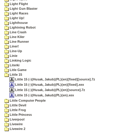
Light Flight
Light Gun Blaster
Light Races
Light Up!
Lighthouse
Lightning Robot
Line Crash
Line Kiler
Line Runner
Liner!
Line-Up
Linie
Linking Logic
Literki
Litle Game
Little 15
Little 15 (-)(Husak, Jakub)(PL)(en)[fixed][source].7z
Little 15 (-)(Husak, Jakub)(PL)(en)[fixed].xex
Little 15 (-)(Husak, Jakub)(PL)(en)[source].7z
Little 15 (-)(Husak, Jakub)(PL)(en).xex
Little Computer People
Little Devil
Little Frog
Little Princess
Liverpool
Livewire
Livewire 2