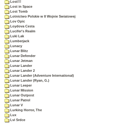
Lost!!!
Lost in Space
Lost Tomb
Lotnictwo Polskie w II Wojnie Swiatowej
Lov Opic
Loydova Cesta
Lucifer's Realm
Luki Lak
Lumberjack
Lunacy
Lunar Blitz
Lunar Defender
Lunar Jetman
Lunar Lander
Lunar Lander 2
Lunar Lander (Adventure International)
Lunar Lander (Ryan, G.)
Lunar Leeper
Lunar Mission
Lunar Outpost
Lunar Patrol
Lunar V
Lurking Horror, The
Lux
Lvi Srdce