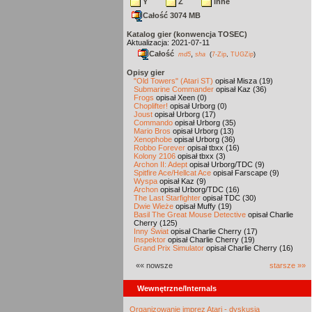
Y
Z
inne
Całość 3074 MB
Katalog gier (konwencja TOSEC)
Aktualizacja: 2021-07-11
Całość
,
md5
sha
(
7-Zip
,
TUGZip
)
Opisy gier
"Old Towers" (Atari ST)
opisał Misza (19)
Submarine Commander
opisał Kaz (36)
Frogs
opisał Xeen (0)
Choplifter!
opisał Urborg (0)
Joust
opisał Urborg (17)
Commando
opisał Urborg (35)
Mario Bros
opisał Urborg (13)
Xenophobe
opisał Urborg (36)
Robbo Forever
opisał tbxx (16)
Kolony 2106
opisał tbxx (3)
Archon II: Adept
opisał Urborg/TDC (9)
Spitfire Ace/Hellcat Ace
opisał Farscape (9)
Wyspa
opisał Kaz (9)
Archon
opisał Urborg/TDC (16)
The Last Starfighter
opisał TDC (30)
Dwie Wieże
opisał Muffy (19)
Basil The Great Mouse Detective
opisał Charlie
Cherry (125)
Inny Świat
opisał Charlie Cherry (17)
Inspektor
opisał Charlie Cherry (19)
Grand Prix Simulator
opisał Charlie Cherry (16)
«« nowsze
starsze »»
Wewnętrzne/Internals
Organizowanie imprez Atari - dyskusja