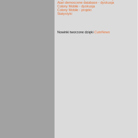
Atari demoscene database - dyskusja
Colony Mobile - dyskusja
Colony Mobile - projekt
Statystyki
Nowinki
tworzone dzięki
CuteNews