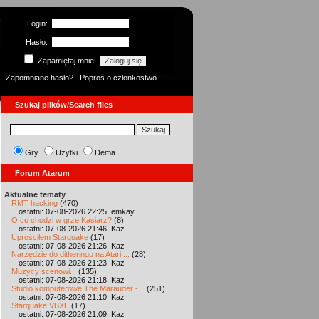
Login:
Hasło:
Zapamiętaj mnie
Zapomniane hasło?
Poproś o członkostwo
Szukaj plików/Search files
Gry
Użytki
Dema
Forum Atarum
Aktualne tematy
RMT hacking
(470)
ostatni: 07-08-2026 22:25, emkay
O co chodzi w grze Kasiarz?
(8)
ostatni: 07-08-2026 21:46, Kaz
Uprościłem Starquake
(17)
ostatni: 07-08-2026 21:26, Kaz
Narzędzie do ditheringu na Atari ...
(28)
ostatni: 07-08-2026 21:23, Kaz
Muzycy scenowi...
(135)
ostatni: 07-08-2026 21:18, Kaz
Studio komputerowe The Marauder -...
(251)
ostatni: 07-08-2026 21:10, Kaz
Starquake VBXE
(17)
ostatni: 07-08-2026 21:09, Kaz