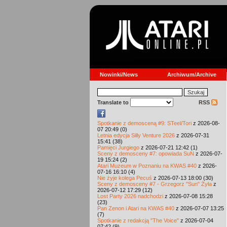
Nowinki/News
Archiwum/Archive
Translate to
RSS
Spotkanie z demosceną #9: STeel/Tori
z 2026-08-
07 20:49 (0)
Letnia edycja Silly Venture 2026
z 2026-07-31
15:41 (38)
Pamięci Jurgiego
z 2026-07-21 12:42 (1)
Sceny z demosceny #7: opowiada SuN
z 2026-07-
19 15:24 (2)
Atari Muzeum w Poznaniu na KWAS #40
z 2026-
07-16 16:10 (4)
Nie żyje kolega Pecuś
z 2026-07-13 18:00 (30)
Sceny z demosceny #7 - Grzegorz "Sun" Żyła
z
2026-07-12 17:29 (12)
Lost Party 2026 nadchodzi
z 2026-07-08 15:28
(23)
Pan Zenon i Atari na KWAS #40
z 2026-07-07 13:25
(7)
Spotkanie z redakcją "The Voice"
z 2026-07-04
07:42 (9)