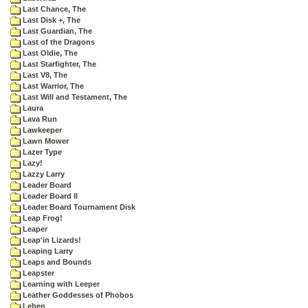
Last Chance, The
Last Disk +, The
Last Guardian, The
Last of the Dragons
Last Oldie, The
Last Starfighter, The
Last V8, The
Last Warrior, The
Last Will and Testament, The
Laura
Lava Run
Lawkeeper
Lawn Mower
Lazer Type
Lazy!
Lazzy Larry
Leader Board
Leader Board II
Leader Board Tournament Disk
Leap Frog!
Leaper
Leap'in Lizards!
Leaping Larry
Leaps and Bounds
Leapster
Learning with Leeper
Leather Goddesses of Phobos
Leben