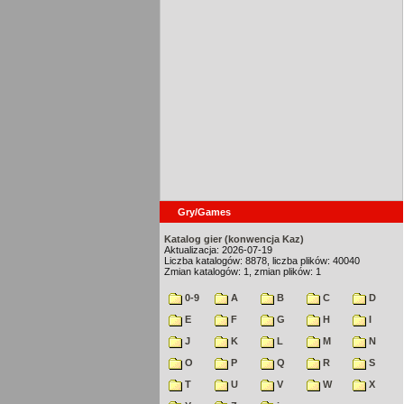
Gry/Games
Katalog gier (konwencja Kaz)
Aktualizacja: 2026-07-19
Liczba katalogów: 8878, liczba plików: 40040
Zmian katalogów: 1, zmian plików: 1
0-9
A
B
C
D
E
F
G
H
I
J
K
L
M
N
O
P
Q
R
S
T
U
V
W
X