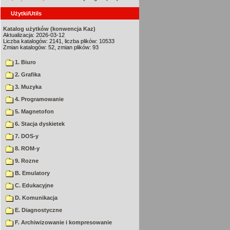
Użytki/Utils
Katalog użytków (konwencja Kaz)
Aktualizacja: 2026-03-12
Liczba katalogów: 2141, liczba plików: 10533
Zmian katalogów: 52, zmian plików: 93
1. Biuro
2. Grafika
3. Muzyka
4. Programowanie
5. Magnetofon
6. Stacja dyskietek
7. DOS-y
8. ROM-y
9. Rozne
B. Emulatory
C. Edukacyjne
D. Komunikacja
E. Diagnostyczne
F. Archiwizowanie i kompresowanie