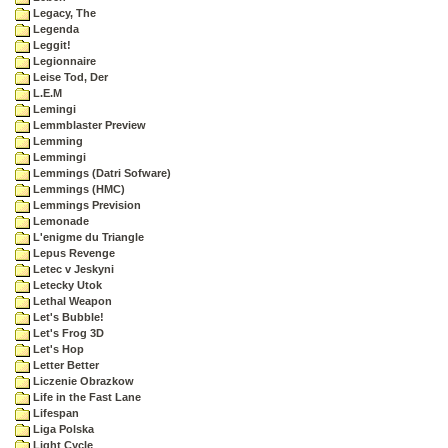
Legacy, The
Legenda
Leggit!
Legionnaire
Leise Tod, Der
L.E.M
Lemingi
Lemmblaster Preview
Lemming
Lemmingi
Lemmings (Datri Sofware)
Lemmings (HMC)
Lemmings Prevision
Lemonade
L'enigme du Triangle
Lepus Revenge
Letec v Jeskyni
Letecky Utok
Lethal Weapon
Let's Bubble!
Let's Frog 3D
Let's Hop
Letter Better
Liczenie Obrazkow
Life in the Fast Lane
Lifespan
Liga Polska
Light Cycle