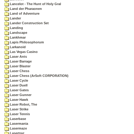
Lancelot - The Hunt of Holy Gral
Land der Pharaonen
Land of Adventure
Lander
Lander Construction Set
Landing
Landscape
Lankhmar
Lapis Philosophorum
Larkanoid
Las Vegas Casino
Laser Ants
Laser Barrage
Laser Blaster
Laser Chess
Laser Chess (ArSoft CORPORATION)
Laser Cycle
Laser Duell
Laser Gates
Laser Gunner
Laser Hawk
Laser Robot, The
Laser Strike
Laser Tennis
Laserbase
Lasermania
Lasermaze
Lasertraz