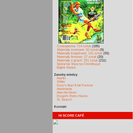
Czasopisma: 714 sztuk
(185)
Materiały scenowe: 32 sztuki
(9)
Materiały książkowe: 141 sztuk
(55)
Materiały firmowe: 27 sztuk
(20)
Materiały o grach: 351 sztuk
(211)
Spiżarnia Voya na Chomikuj.pl
Bajtek Redux
Zasoby wiedzy
Atariki
XWiki
Gury's Atari 8-bit Forever
Atarimania
Atari Archives
Drygol's Retro Hacks
XL Search
Kontakt
HI SCORE CAFÉ