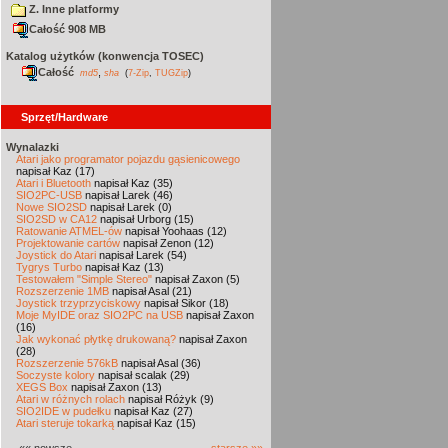
Z. Inne platformy
Całość 908 MB
Katalog użytków (konwencja TOSEC)
Całość
,
md5
sha
(
7-Zip
,
TUGZip
)
Sprzęt/Hardware
Wynalazki
Atari jako programator pojazdu gąsienicowego
napisał Kaz (17)
Atari i Bluetooth
napisał Kaz (35)
SIO2PC-USB
napisał Larek (46)
Nowe SIO2SD
napisał Larek (0)
SIO2SD w CA12
napisał Urborg (15)
Ratowanie ATMEL-ów
napisał Yoohaas (12)
Projektowanie cartów
napisał Zenon (12)
Joystick do Atari
napisał Larek (54)
Tygrys Turbo
napisał Kaz (13)
Testowałem "Simple Stereo"
napisał Zaxon (5)
Rozszerzenie 1MB
napisał Asal (21)
Joystick trzyprzyciskowy
napisał Sikor (18)
Moje MyIDE oraz SIO2PC na USB
napisał Zaxon
(16)
Jak wykonać płytkę drukowaną?
napisał Zaxon
(28)
Rozszerzenie 576kB
napisał Asal (36)
Soczyste kolory
napisał scalak (29)
XEGS Box
napisał Zaxon (13)
Atari w różnych rolach
napisał Różyk (9)
SIO2IDE w pudełku
napisał Kaz (27)
Atari steruje tokarką
napisał Kaz (15)