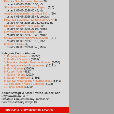
Książka Gorgha o asemblerze
(79)
ostatni: 06-08-2026 15:35, tOri
Silly Venture 2026SE - the bigges...
(113)
ostatni: 06-08-2026 00:48, tdc
AspeQt dla Androida z obsługą SIO...
(39)
ostatni: 05-08-2026 23:48, greblus
Rocznica 1 sierpnia - turówka WRCOH
(3)
ostatni: 04-08-2026 23:36, Ataripuzzle
Dungeon Crawler - AI (Fable)
(9)
ostatni: 04-08-2026 21:05, Nemo
Gry na Atari z pszczołami
(20)
ostatni: 04-08-2026 19:38, miker
Sprawa nowych płyt głównych Atari...
(71)
ostatni: 04-08-2026 19:18, tebe
Konsole z Lidla
(14)
ostatni: 04-08-2026 09:48, MaW
Kategorie Forum Atarum
1. Projekty / Projects
(29855)
2. Grafika / Graphics
(6815)
3. Muzyka i dźwięk / Music and sound
(8058)
4. Programowanie / Programming
(13171)
5. Gry / Games
(36909)
6. Użytki / Utils
(4827)
7. Scena / Scene
(20244)
8. Sprzęt / Hardware
(27891)
9. Sprawy wewnętrzne / Internal affairs
(5842)
10. Sprzedam / Kupię / Zamienię
(8193)
11. Inne / Other
(33759)
Administratorzy:
Adam, Cyprian, Jhusak, Kaz
Użytkowników:
3073
Ostatnio zarejestrowany:
romasso22
Postów ostatniej doby:
13
Spotkania i zloty/Meetings & Parties