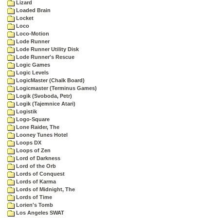
Lizard
Loaded Brain
Locket
Loco
Loco-Motion
Lode Runner
Lode Runner Utility Disk
Lode Runner's Rescue
Logic Games
Logic Levels
LogicMaster (Chalk Board)
Logicmaster (Terminus Games)
Logik (Svoboda, Petr)
Logik (Tajemnice Atari)
Logistik
Logo-Square
Lone Raider, The
Looney Tunes Hotel
Loops DX
Loops of Zen
Lord of Darkness
Lord of the Orb
Lords of Conquest
Lords of Karma
Lords of Midnight, The
Lords of Time
Lorien's Tomb
Los Angeles SWAT