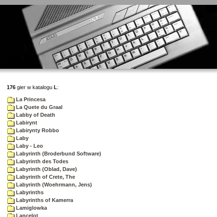
176
gier w katalogu
L
:
La Princesa
La Quete du Graal
Labby of Death
Labirynt
Labirynty Robbo
Laby
Laby - Leo
Labyrinth (Broderbund Software)
Labyrinth des Todes
Labyrinth (Oblad, Dave)
Labyrinth of Crete, The
Labyrinth (Woehrmann, Jens)
Labyrinths
Labyrinths of Kamerra
Lamiglowka
Lancelot