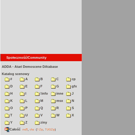
Społeczność/Community
ADDA - Atari Demoscene DAtabase
Katalog scenowy
#
A
B
C
cp
D
E
F
G
gfx
H
I
!info
inne
J
K
L
M
msx
N
O
P
Q
R
S
T
U
V
W
X
Y
Z
ziny
Całość
,
md5
sha
(
7-Zip
,
TUGZip
)