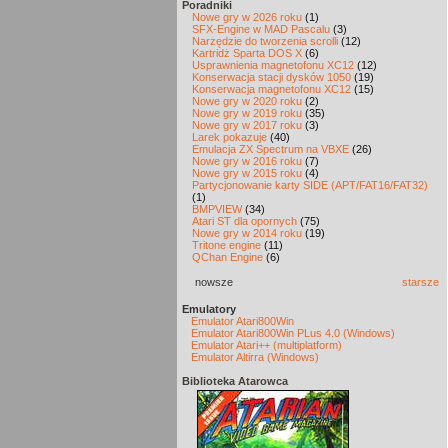
Poradniki
Nowe gry w 2026 roku
(1)
SFX-Engine w MAD Pascalu
(3)
Narzędzie do tworzenia scrolli
(12)
Kartridż Sparta DOS X
(6)
Usprawnienia magnetofonu XC12
(12)
Konserwacja stacji dysków 1050
(19)
Konserwacja magnetofonu XC12
(15)
Nowe gry w 2020 roku
(2)
Nowe gry w 2019 roku
(35)
Nowe gry w 2017 roku
(3)
Larek pokazuje
(40)
Emulacja ZX Spectrum na VBXE
(26)
Nowe gry w 2016 roku
(7)
Nowe gry w 2015 roku
(4)
Partycjonowanie karty SIDE (APT/FAT16/FAT32)
(1)
BMPVIEW
(34)
Atari ST dla opornych
(75)
Nowe gry w 2014 roku
(19)
Tritone engine
(11)
QChan Engine
(6)
nowsze
starsze
Emulatory
Emulator Atari800Win
Emulator Atari800Win PLus 4.0 (Windows)
Emulator Atari++ (multiplatform)
Emulator Altirra (Windows)
Biblioteka Atarowca