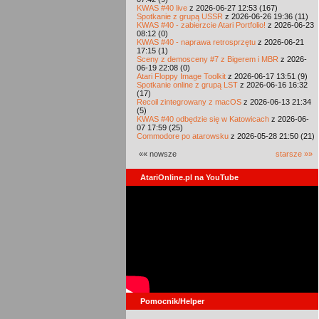
KWAS #40 live
z 2026-06-27 12:53 (167)
Spotkanie z grupą USSR
z 2026-06-26 19:36 (11)
KWAS #40 - zabierzcie Atari Portfolio!
z 2026-06-23
08:12 (0)
KWAS #40 - naprawa retrosprzętu
z 2026-06-21
17:15 (1)
Sceny z demosceny #7 z Bigerem i MBR
z 2026-
06-19 22:08 (0)
Atari Floppy Image Toolkit
z 2026-06-17 13:51 (9)
Spotkanie online z grupą LST
z 2026-06-16 16:32
(17)
Recoil zintegrowany z macOS
z 2026-06-13 21:34
(5)
KWAS #40 odbędzie się w Katowicach
z 2026-06-
07 17:59 (25)
Commodore po atarowsku
z 2026-05-28 21:50 (21)
«« nowsze
starsze »»
AtariOnline.pl na YouTube
Pomocnik/Helper