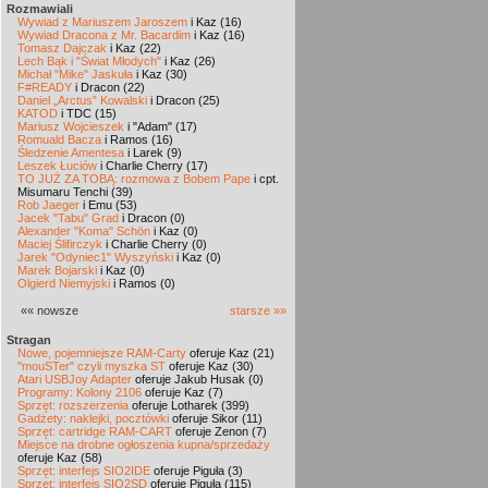
Rozmawiali
Wywiad z Mariuszem Jaroszem
i Kaz (16)
Wywiad Dracona z Mr. Bacardim
i Kaz (16)
Tomasz Dajczak
i Kaz (22)
Lech Bąk i "Świat Młodych"
i Kaz (26)
Michał "Mike" Jaskuła
i Kaz (30)
F#READY
i Dracon (22)
Daniel „Arctus” Kowalski
i Dracon (25)
KATOD
i TDC (15)
Mariusz Wojcieszek
i "Adam" (17)
Romuald Bacza
i Ramos (16)
Śledzenie Amentesa
i Larek (9)
Leszek Łuciów
i Charlie Cherry (17)
TO JUŻ ZA TOBĄ: rozmowa z Bobem Pape
i cpt.
Misumaru Tenchi (39)
Rob Jaeger
i Emu (53)
Jacek "Tabu" Grad
i Dracon (0)
Alexander "Koma" Schön
i Kaz (0)
Maciej Ślifirczyk
i Charlie Cherry (0)
Jarek "Odyniec1" Wyszyński
i Kaz (0)
Marek Bojarski
i Kaz (0)
Olgierd Niemyjski
i Ramos (0)
«« nowsze
starsze »»
Stragan
Nowe, pojemniejsze RAM-Carty
oferuje Kaz (21)
"mouSTer" czyli myszka ST
oferuje Kaz (30)
Atari USBJoy Adapter
oferuje Jakub Husak (0)
Programy: Kolony 2106
oferuje Kaz (7)
Sprzęt: rozszerzenia
oferuje Lotharek (399)
Gadżety: naklejki, pocztówki
oferuje Sikor (11)
Sprzęt: cartridge RAM-CART
oferuje Zenon (7)
Miejsce na drobne ogłoszenia kupna/sprzedaży
oferuje Kaz (58)
Sprzęt: interfejs SIO2IDE
oferuje Piguła (3)
Sprzęt: interfejs SIO2SD
oferuje Piguła (115)