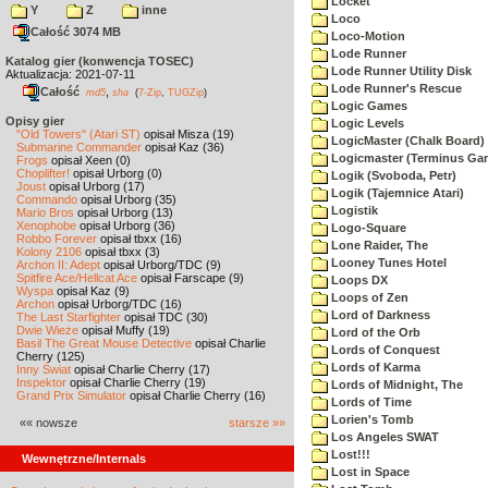
Locket
Y
Z
inne
Loco
Całość 3074 MB
Loco-Motion
Lode Runner
Katalog gier (konwencja TOSEC)
Lode Runner Utility Disk
Aktualizacja: 2021-07-11
Lode Runner's Rescue
Całość
,
md5
sha
(
7-Zip
,
TUGZip
)
Logic Games
Opisy gier
Logic Levels
"Old Towers" (Atari ST)
opisał Misza (19)
LogicMaster (Chalk Board)
Submarine Commander
opisał Kaz (36)
Logicmaster (Terminus Ga
Frogs
opisał Xeen (0)
Choplifter!
opisał Urborg (0)
Logik (Svoboda, Petr)
Joust
opisał Urborg (17)
Logik (Tajemnice Atari)
Commando
opisał Urborg (35)
Logistik
Mario Bros
opisał Urborg (13)
Xenophobe
opisał Urborg (36)
Logo-Square
Robbo Forever
opisał tbxx (16)
Lone Raider, The
Kolony 2106
opisał tbxx (3)
Looney Tunes Hotel
Archon II: Adept
opisał Urborg/TDC (9)
Spitfire Ace/Hellcat Ace
opisał Farscape (9)
Loops DX
Wyspa
opisał Kaz (9)
Loops of Zen
Archon
opisał Urborg/TDC (16)
Lord of Darkness
The Last Starfighter
opisał TDC (30)
Dwie Wieże
opisał Muffy (19)
Lord of the Orb
Basil The Great Mouse Detective
opisał Charlie
Lords of Conquest
Cherry (125)
Lords of Karma
Inny Świat
opisał Charlie Cherry (17)
Inspektor
opisał Charlie Cherry (19)
Lords of Midnight, The
Grand Prix Simulator
opisał Charlie Cherry (16)
Lords of Time
Lorien's Tomb
«« nowsze
starsze »»
Los Angeles SWAT
Lost!!!
Wewnętrzne/Internals
Lost in Space