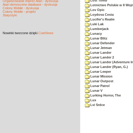
Lost Tomb
Organizowanie imprez Atari - dyskusja
Atari demoscene database - dyskusja
Lotnictwo Polskie w II Woj
Colony Mobile - dyskusja
Lov Opic
Colony Mobile - projekt
Loydova Cesta
Statystyki
Lucifer's Realm
Luki Lak
Lumberjack
Nowinki
tworzone dzięki
CuteNews
Lunacy
Lunar Blitz
Lunar Defender
Lunar Jetman
Lunar Lander
Lunar Lander 2
Lunar Lander (Adventure In
Lunar Lander (Ryan, G.)
Lunar Leeper
Lunar Mission
Lunar Outpost
Lunar Patrol
Lunar V
Lurking Horror, The
Lux
Lvi Srdce