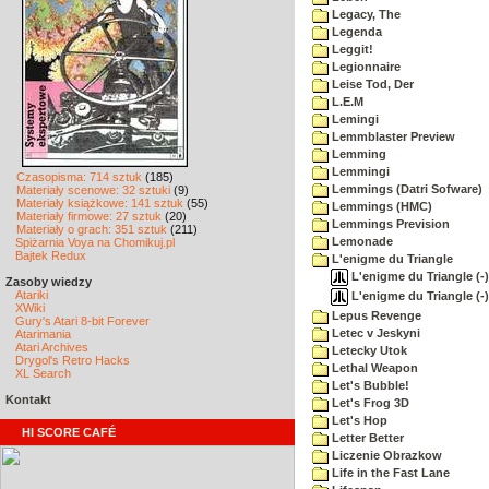
Legacy, The
Legenda
Leggit!
Legionnaire
Leise Tod, Der
L.E.M
Lemingi
Lemmblaster Preview
Lemming
Lemmingi
Czasopisma: 714 sztuk
(185)
Lemmings (Datri Sofware)
Materiały scenowe: 32 sztuki
(9)
Materiały książkowe: 141 sztuk
(55)
Lemmings (HMC)
Materiały firmowe: 27 sztuk
(20)
Lemmings Prevision
Materiały o grach: 351 sztuk
(211)
Lemonade
Spiżarnia Voya na Chomikuj.pl
Bajtek Redux
L'enigme du Triangle
L'enigme du Triangle (-)
Zasoby wiedzy
Atariki
L'enigme du Triangle (-)
XWiki
Lepus Revenge
Gury's Atari 8-bit Forever
Letec v Jeskyni
Atarimania
Atari Archives
Letecky Utok
Drygol's Retro Hacks
Lethal Weapon
XL Search
Let's Bubble!
Kontakt
Let's Frog 3D
Let's Hop
HI SCORE CAFÉ
Letter Better
Liczenie Obrazkow
Life in the Fast Lane