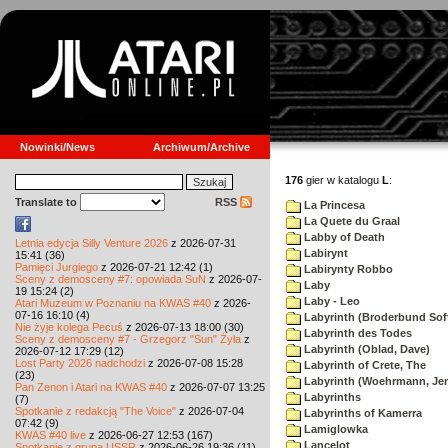
Nowinki/News
Archiwum/Archive
176
gier w katalogu
L
:
Translate to
RSS
La Princesa
La Quete du Graal
Labby of Death
Letnia edycja Silly Venture 2026
z 2026-07-31
Labirynt
15:41 (36)
Pamięci Jurgiego
z 2026-07-21 12:42 (1)
Labirynty Robbo
Sceny z demosceny #7: opowiada SuN
z 2026-07-
Laby
19 15:24 (2)
Laby - Leo
Atari Muzeum w Poznaniu na KWAS #40
z 2026-
07-16 16:10 (4)
Labyrinth (Broderbund Sof
Nie żyje kolega Pecuś
z 2026-07-13 18:00 (30)
Labyrinth des Todes
Sceny z demosceny #7 - Grzegorz "Sun" Żyła
z
Labyrinth (Oblad, Dave)
2026-07-12 17:29 (12)
Lost Party 2026 nadchodzi
z 2026-07-08 15:28
Labyrinth of Crete, The
(23)
Labyrinth (Woehrmann, Je
Pan Zenon i Atari na KWAS #40
z 2026-07-07 13:25
Labyrinths
(7)
Spotkanie z redakcją "The Voice"
z 2026-07-04
Labyrinths of Kamerra
07:42 (9)
Lamiglowka
KWAS #40 live
z 2026-06-27 12:53 (167)
Lancelot
Spotkanie z grupą USSR
z 2026-06-26 19:36 (11)