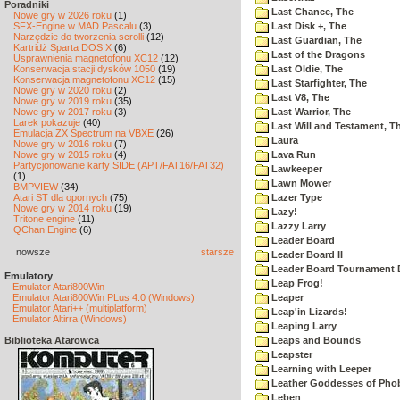
Poradniki
Last Chance, The
Nowe gry w 2026 roku
(1)
SFX-Engine w MAD Pascalu
(3)
Last Disk +, The
Narzędzie do tworzenia scrolli
(12)
Last Guardian, The
Kartridż Sparta DOS X
(6)
Last of the Dragons
Usprawnienia magnetofonu XC12
(12)
Konserwacja stacji dysków 1050
(19)
Last Oldie, The
Konserwacja magnetofonu XC12
(15)
Last Starfighter, The
Nowe gry w 2020 roku
(2)
Last V8, The
Nowe gry w 2019 roku
(35)
Nowe gry w 2017 roku
(3)
Last Warrior, The
Larek pokazuje
(40)
Last Will and Testament, T
Emulacja ZX Spectrum na VBXE
(26)
Laura
Nowe gry w 2016 roku
(7)
Nowe gry w 2015 roku
(4)
Lava Run
Partycjonowanie karty SIDE (APT/FAT16/FAT32)
Lawkeeper
(1)
Lawn Mower
BMPVIEW
(34)
Atari ST dla opornych
(75)
Lazer Type
Nowe gry w 2014 roku
(19)
Lazy!
Tritone engine
(11)
Lazzy Larry
QChan Engine
(6)
Leader Board
nowsze
starsze
Leader Board II
Leader Board Tournament 
Emulatory
Leap Frog!
Emulator Atari800Win
Emulator Atari800Win PLus 4.0 (Windows)
Leaper
Emulator Atari++ (multiplatform)
Leap'in Lizards!
Emulator Altirra (Windows)
Leaping Larry
Biblioteka Atarowca
Leaps and Bounds
Leapster
Learning with Leeper
Leather Goddesses of Pho
Leben