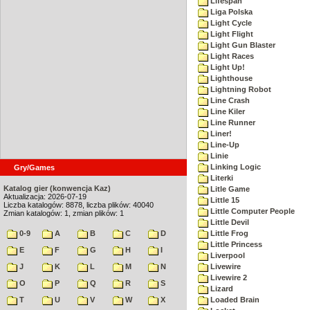
Lifespan
Liga Polska
Light Cycle
Light Flight
Light Gun Blaster
Light Races
Light Up!
Lighthouse
Lightning Robot
Line Crash
Line Kiler
Line Runner
Liner!
Line-Up
Linie
Linking Logic
Gry/Games
Literki
Katalog gier (konwencja Kaz)
Litle Game
Aktualizacja: 2026-07-19
Little 15
Liczba katalogów: 8878, liczba plików: 40040
Little Computer People
Zmian katalogów: 1, zmian plików: 1
Little Devil
0-9
A
B
C
D
Little Frog
Little Princess
E
F
G
H
I
Liverpool
J
K
L
M
N
Livewire
Livewire 2
O
P
Q
R
S
Lizard
T
U
V
W
X
Loaded Brain