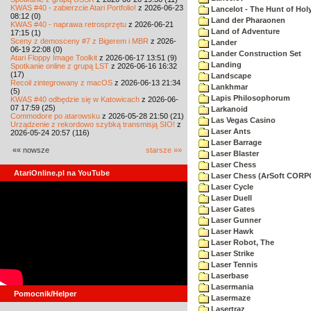
KWAS #40 - zabierzcie Atari Portfolio!
z 2026-06-23
Lancelot - The Hunt of Holy
08:12 (0)
Land der Pharaonen
KWAS #40 - naprawa retrosprzętu
z 2026-06-21
Land of Adventure
17:15 (1)
Sceny z demosceny #7 z Bigerem i MBR
z 2026-
Lander
06-19 22:08 (0)
Lander Construction Set
Atari Floppy Image Toolkit
z 2026-06-17 13:51 (9)
Landing
Spotkanie online z grupą LST
z 2026-06-16 16:32
(17)
Landscape
Recoil zintegrowany z macOS
z 2026-06-13 21:34
Lankhmar
(5)
Lapis Philosophorum
KWAS #40 odbędzie się w Katowicach
z 2026-06-
07 17:59 (25)
Larkanoid
Commodore po atarowsku
z 2026-05-28 21:50 (21)
Las Vegas Casino
Urządzenie z rekordowo szybką transmisją SIO!
z
Laser Ants
2026-05-24 20:57 (116)
Laser Barrage
«« nowsze
starsze »»
Laser Blaster
Laser Chess
AtariOnline.pl na YouTube
Laser Chess (ArSoft COR
Laser Cycle
Laser Duell
Laser Gates
Laser Gunner
Laser Hawk
Laser Robot, The
Laser Strike
Laser Tennis
Laserbase
Lasermania
Pomocnik/Helper
Lasermaze
Lasertraz