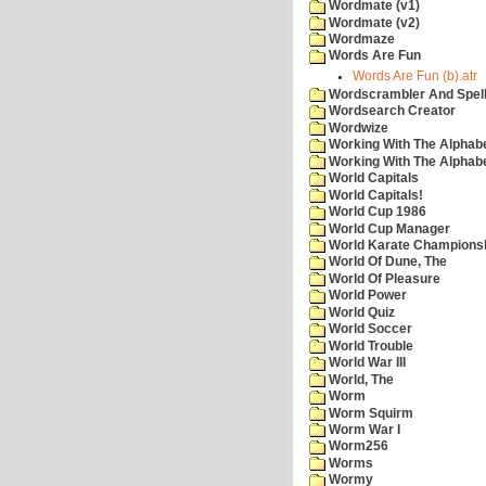
Wordmate (v1)
Wordmate (v2)
Wordmaze
Words Are Fun
Words Are Fun (b).atr
Wordscrambler And Spell
Wordsearch Creator
Wordwize
Working With The Alphabe
Working With The Alphabe
World Capitals
World Capitals!
World Cup 1986
World Cup Manager
World Karate Champions
World Of Dune, The
World Of Pleasure
World Power
World Quiz
World Soccer
World Trouble
World War III
World, The
Worm
Worm Squirm
Worm War I
Worm256
Worms
Wormy