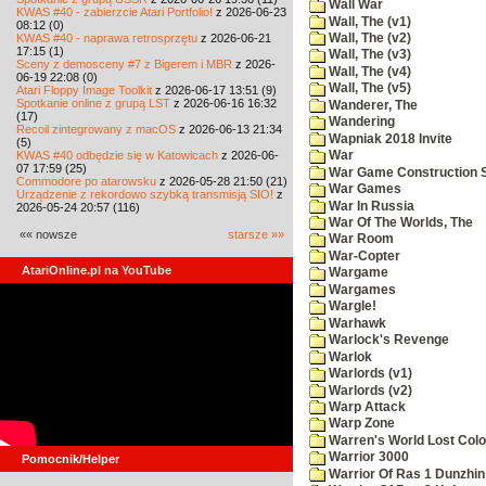
Wall War
KWAS #40 - zabierzcie Atari Portfolio!
z 2026-06-23
Wall, The (v1)
08:12 (0)
KWAS #40 - naprawa retrosprzętu
z 2026-06-21
Wall, The (v2)
17:15 (1)
Wall, The (v3)
Sceny z demosceny #7 z Bigerem i MBR
z 2026-
Wall, The (v4)
06-19 22:08 (0)
Wall, The (v5)
Atari Floppy Image Toolkit
z 2026-06-17 13:51 (9)
Spotkanie online z grupą LST
z 2026-06-16 16:32
Wanderer, The
(17)
Wandering
Recoil zintegrowany z macOS
z 2026-06-13 21:34
Wapniak 2018 Invite
(5)
KWAS #40 odbędzie się w Katowicach
z 2026-06-
War
07 17:59 (25)
War Game Construction 
Commodore po atarowsku
z 2026-05-28 21:50 (21)
War Games
Urządzenie z rekordowo szybką transmisją SIO!
z
War In Russia
2026-05-24 20:57 (116)
War Of The Worlds, The
«« nowsze
starsze »»
War Room
War-Copter
AtariOnline.pl na YouTube
Wargame
Wargames
Wargle!
Warhawk
Warlock's Revenge
Warlok
Warlords (v1)
Warlords (v2)
Warp Attack
Warp Zone
Warren's World Lost Col
Warrior 3000
Pomocnik/Helper
Warrior Of Ras 1 Dunzhin