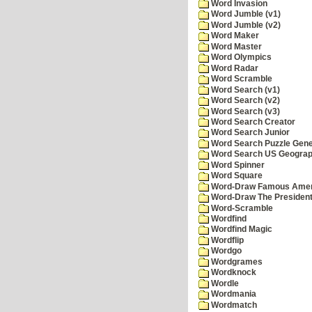
Word Invasion
Word Jumble (v1)
Word Jumble (v2)
Word Maker
Word Master
Word Olympics
Word Radar
Word Scramble
Word Search (v1)
Word Search (v2)
Word Search (v3)
Word Search Creator
Word Search Junior
Word Search Puzzle Gene
Word Search US Geograph
Word Spinner
Word Square
Word-Draw Famous Amer
Word-Draw The Presiden
Word-Scramble
Wordfind
Wordfind Magic
Wordflip
Wordgo
Wordgrames
Wordknock
Wordle
Wordmania
Wordmatch