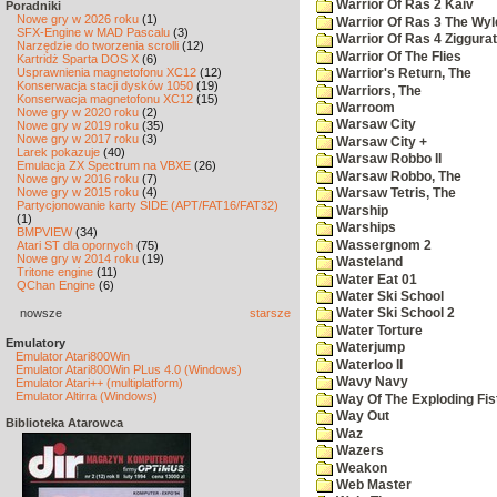
Warrior Of Ras 2 Kaiv
Poradniki
Nowe gry w 2026 roku
(1)
Warrior Of Ras 3 The Wyl
SFX-Engine w MAD Pascalu
(3)
Warrior Of Ras 4 Ziggurat
Narzędzie do tworzenia scrolli
(12)
Warrior Of The Flies
Kartridż Sparta DOS X
(6)
Usprawnienia magnetofonu XC12
(12)
Warrior's Return, The
Konserwacja stacji dysków 1050
(19)
Warriors, The
Konserwacja magnetofonu XC12
(15)
Warroom
Nowe gry w 2020 roku
(2)
Warsaw City
Nowe gry w 2019 roku
(35)
Nowe gry w 2017 roku
(3)
Warsaw City +
Larek pokazuje
(40)
Warsaw Robbo II
Emulacja ZX Spectrum na VBXE
(26)
Warsaw Robbo, The
Nowe gry w 2016 roku
(7)
Nowe gry w 2015 roku
(4)
Warsaw Tetris, The
Partycjonowanie karty SIDE (APT/FAT16/FAT32)
Warship
(1)
Warships
BMPVIEW
(34)
Wassergnom 2
Atari ST dla opornych
(75)
Nowe gry w 2014 roku
(19)
Wasteland
Tritone engine
(11)
Water Eat 01
QChan Engine
(6)
Water Ski School
nowsze
starsze
Water Ski School 2
Water Torture
Emulatory
Waterjump
Emulator Atari800Win
Waterloo II
Emulator Atari800Win PLus 4.0 (Windows)
Wavy Navy
Emulator Atari++ (multiplatform)
Emulator Altirra (Windows)
Way Of The Exploding Fis
Way Out
Biblioteka Atarowca
Waz
Wazers
Weakon
Web Master