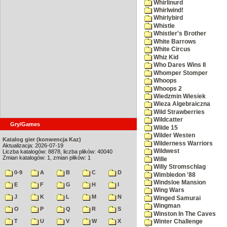
Whirlinurd
Whirlwind!
Whirlybird
Whistle
Whistler's Brother
White Barrows
White Circus
Whiz Kid
Who Dares Wins II
Whomper Stomper
Whoops
Whoops 2
Wiedzmin Wiesiek
Wieza Algebraiczna
Wild Strawberries
Wildcatter
Gry/Games
Wilde 15
Wilder Westen
Katalog gier (konwencja Kaz)
Wilderness Warriors
Aktualizacja: 2026-07-19
Wildwest
Liczba katalogów: 8878, liczba plików: 40040
Zmian katalogów: 1, zmian plików: 1
Wille
Willy Stromschlag
0-9
A
B
C
D
Wimbledon '88
Windsloe Mansion
E
F
G
H
I
Wing Wars
J
K
L
M
N
Winged Samurai
Wingman
O
P
Q
R
S
Winston In The Caves
T
U
V
W
X
Winter Challenge