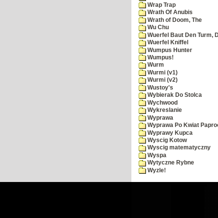
Wrap Trap
Wrath Of Anubis
Wrath of Doom, The
Wu Chu
Wuerfel Baut Den Turm, 
Wuerfel Kniffel
Wumpus Hunter
Wumpus!
Wurm
Wurmi (v1)
Wurmi (v2)
Wustoy's
Wybierak Do Stolca
Wychwood
Wykreslanie
Wyprawa
Wyprawa Po Kwiat Papro
Wyprawy Kupca
Wyscig Kotow
Wyscig matematyczny
Wyspa
Wytyczne Rybne
Wyzle!