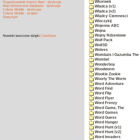
Wkorwek
Organizowanie imprez Atari - dyskusja
Atari demoscene database - dyskusja
Wladca (v1)
Colony Mobile - dyskusja
Wladca (v2)
Colony Mobile - projekt
Wladcy Ciemnosci
Statystyki
Wloczykij
Wojenne ABC
Wojna
Wojny Rdzeniowe
Nowinki
tworzone dzięki
CuteNews
Wolf Pack
Wolf3D
Wolves
Wombats I Gazumba The 
Wombel
Wonderboy
Woodworm
Wookie Zookie
Woorly The Worm
Word Adventure
Word Find
Word Flip
Word Flyer
Word Frenzy
Word Game, The
Word Games
Word Guess
Word Hanger
Word Hunt (v1)
Word Hunt (v2)
Word Invaders