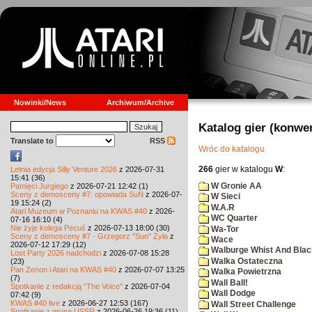
Nowinki/News
Archiwum/Archive
Katalog gier (konwe
Translate to
RSS
Wróc do katalogu
266
gier w katalogu
W
:
Letnia edycja Silly Venture 2026
z 2026-07-31
15:41 (36)
W Gronie AA
Pamięci Jurgiego
z 2026-07-21 12:42 (1)
Sceny z demosceny #7: opowiada SuN
z 2026-07-
W Sieci
19 15:24 (2)
W.A.R
Atari Muzeum w Poznaniu na KWAS #40
z 2026-
WC Quarter
07-16 16:10 (4)
Nie żyje kolega Pecuś
z 2026-07-13 18:00 (30)
Wa-Tor
Sceny z demosceny #7 - Grzegorz "Sun" Żyła
z
Wace
2026-07-12 17:29 (12)
Walburge Whist And Blac
Lost Party 2026 nadchodzi
z 2026-07-08 15:28
Walka Ostateczna
(23)
Pan Zenon i Atari na KWAS #40
z 2026-07-07 13:25
Walka Powietrzna
(7)
Wall Ball!
Spotkanie z redakcją "The Voice"
z 2026-07-04
Wall Dodge
07:42 (9)
KWAS #40 live
z 2026-06-27 12:53 (167)
Wall Street Challenge
Spotkanie z grupą USSR
z 2026-06-26 19:36 (11)