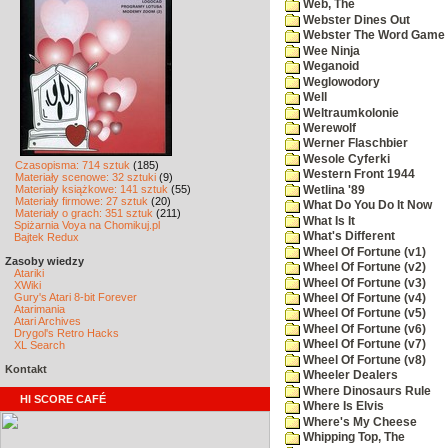
Web, The
Webster Dines Out
Webster The Word Game
Wee Ninja
Weganoid
Weglowodory
Well
Weltraumkolonie
Werewolf
Werner Flaschbier
Wesole Cyferki
Czasopisma: 714 sztuk
(185)
Western Front 1944
Materiały scenowe: 32 sztuki
(9)
Materiały książkowe: 141 sztuk
(55)
Wetlina '89
Materiały firmowe: 27 sztuk
(20)
What Do You Do It Now
Materiały o grach: 351 sztuk
(211)
What Is It
Spiżarnia Voya na Chomikuj.pl
What's Different
Bajtek Redux
Wheel Of Fortune (v1)
Zasoby wiedzy
Wheel Of Fortune (v2)
Atariki
Wheel Of Fortune (v3)
XWiki
Gury's Atari 8-bit Forever
Wheel Of Fortune (v4)
Atarimania
Wheel Of Fortune (v5)
Atari Archives
Wheel Of Fortune (v6)
Drygol's Retro Hacks
Wheel Of Fortune (v7)
XL Search
Wheel Of Fortune (v8)
Kontakt
Wheeler Dealers
Where Dinosaurs Rule
HI SCORE CAFÉ
Where Is Elvis
Where's My Cheese
Whipping Top, The