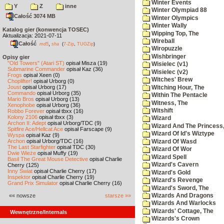
Winter Events
Y
Z
inne
Winter Olympiad 88
Całość 3074 MB
Winter Olympics
Winter Wally
Katalog gier (konwencja TOSEC)
Wipping Top, The
Aktualizacja: 2021-07-11
Wireball
Całość
,
md5
sha
(
7-Zip
,
TUGZip
)
Wiropuzzle
Wishbringer
Opisy gier
"Old Towers" (Atari ST)
opisał Misza (19)
Wisielec (v1)
Submarine Commander
opisał Kaz (36)
Wisielec (v2)
Frogs
opisał Xeen (0)
Witches' Brew
Choplifter!
opisał Urborg (0)
Joust
opisał Urborg (17)
Witching Hour, The
Commando
opisał Urborg (35)
Within The Pentacle
Mario Bros
opisał Urborg (13)
Witness, The
Xenophobe
opisał Urborg (36)
Witshift
Robbo Forever
opisał tbxx (16)
Kolony 2106
opisał tbxx (3)
Wizard
Archon II: Adept
opisał Urborg/TDC (9)
Wizard And The Princess
Spitfire Ace/Hellcat Ace
opisał Farscape (9)
Wizard Of Id's Wiztype
Wyspa
opisał Kaz (9)
Archon
opisał Urborg/TDC (16)
Wizard Of Wasd
The Last Starfighter
opisał TDC (30)
Wizard Of Wor
Dwie Wieże
opisał Muffy (19)
Wizard Spell
Basil The Great Mouse Detective
opisał Charlie
Wizard's Cavern
Cherry (125)
Inny Świat
opisał Charlie Cherry (17)
Wizard's Gold
Inspektor
opisał Charlie Cherry (19)
Wizard's Revenge
Grand Prix Simulator
opisał Charlie Cherry (16)
Wizard's Sword, The
«« nowsze
starsze »»
Wizards And Dragons
Wizards And Warlocks
Wizards' Cottage, The
Wewnętrzne/Internals
Wizards's Crown