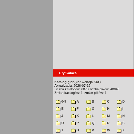
Gry/Games
Katalog gier (konwencja Kaz)
Aktualizacja: 2026-07-19
Liczba katalogów: 8878, liczba plików: 40040
Zmian katalogów: 1, zmian plików: 1
0-9
A
B
C
D
E
F
G
H
I
J
K
L
M
N
O
P
Q
R
S
T
U
V
W
X