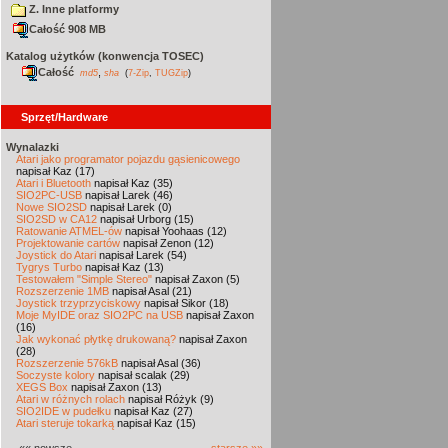
Z. Inne platformy
Całość 908 MB
Katalog użytków (konwencja TOSEC)
Całość
,
md5
sha
(
7-Zip
,
TUGZip
)
Sprzęt/Hardware
Wynalazki
Atari jako programator pojazdu gąsienicowego
napisał Kaz (17)
Atari i Bluetooth
napisał Kaz (35)
SIO2PC-USB
napisał Larek (46)
Nowe SIO2SD
napisał Larek (0)
SIO2SD w CA12
napisał Urborg (15)
Ratowanie ATMEL-ów
napisał Yoohaas (12)
Projektowanie cartów
napisał Zenon (12)
Joystick do Atari
napisał Larek (54)
Tygrys Turbo
napisał Kaz (13)
Testowałem "Simple Stereo"
napisał Zaxon (5)
Rozszerzenie 1MB
napisał Asal (21)
Joystick trzyprzyciskowy
napisał Sikor (18)
Moje MyIDE oraz SIO2PC na USB
napisał Zaxon
(16)
Jak wykonać płytkę drukowaną?
napisał Zaxon
(28)
Rozszerzenie 576kB
napisał Asal (36)
Soczyste kolory
napisał scalak (29)
XEGS Box
napisał Zaxon (13)
Atari w różnych rolach
napisał Różyk (9)
SIO2IDE w pudełku
napisał Kaz (27)
Atari steruje tokarką
napisał Kaz (15)