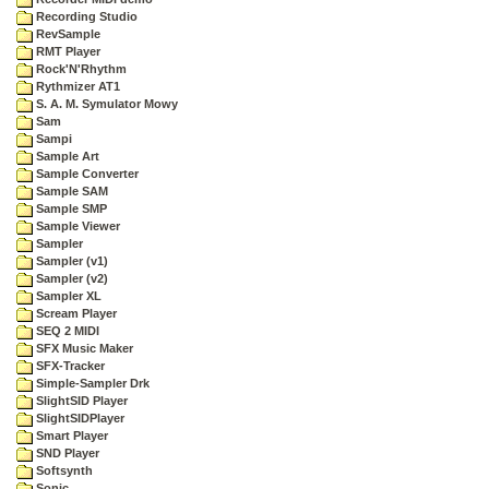
Recording Studio
RevSample
RMT Player
Rock'N'Rhythm
Rythmizer AT1
S. A. M. Symulator Mowy
Sam
Sampi
Sample Art
Sample Converter
Sample SAM
Sample SMP
Sample Viewer
Sampler
Sampler (v1)
Sampler (v2)
Sampler XL
Scream Player
SEQ 2 MIDI
SFX Music Maker
SFX-Tracker
Simple-Sampler Drk
SlightSID Player
SlightSIDPlayer
Smart Player
SND Player
Softsynth
Sonic