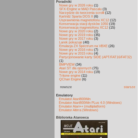
Poradniki
Nowe gry w 2026 roku
(1)
SFX-Engine w MAD Pascalu
(3)
Narzędzie do tworzenia scrolli
(12)
Kartridż Sparta DOS X
(6)
Usprawnienia magnetofonu XC12
(12)
Konserwacja stacji dysków 1050
(19)
Konserwacja magnetofonu XC12
(15)
Nowe gry w 2020 roku
(2)
Nowe gry w 2019 roku
(35)
Nowe gry w 2017 roku
(3)
Larek pokazuje
(40)
Emulacja ZX Spectrum na VBXE
(26)
Nowe gry w 2016 roku
(7)
Nowe gry w 2015 roku
(4)
Partycjonowanie karty SIDE (APT/FAT16/FAT32)
(1)
BMPVIEW
(34)
Atari ST dla opornych
(75)
Nowe gry w 2014 roku
(19)
Tritone engine
(11)
QChan Engine
(6)
nowsze
starsze
Emulatory
Emulator Atari800Win
Emulator Atari800Win PLus 4.0 (Windows)
Emulator Atari++ (multiplatform)
Emulator Altirra (Windows)
Biblioteka Atarowca