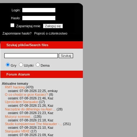
Login:
Hasło:
Zapamiętaj mnie
Zapomniane hasło?
Poproś o członkostwo
Szukaj plików/Search files
Gry
Użytki
Dema
Forum Atarum
Aktualne tematy
RMT hacking
(470)
ostatni: 07-08-2026 22:25, emkay
O co chodzi w grze Kasiarz?
(8)
ostatni: 07-08-2026 21:46, Kaz
Uprościłem Starquake
(17)
ostatni: 07-08-2026 21:26, Kaz
Narzędzie do ditheringu na Atari ...
(28)
ostatni: 07-08-2026 21:23, Kaz
Muzycy scenowi...
(135)
ostatni: 07-08-2026 21:18, Kaz
Studio komputerowe The Marauder -...
(251)
ostatni: 07-08-2026 21:10, Kaz
Starquake VBXE
(17)
ostatni: 07-08-2026 21:09, Kaz