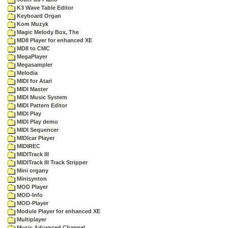
K3 Wave Table Editor
Keyboard Organ
Kom Muzyk
Magic Melody Box, The
MD8 Player for enhanced XE
MD8 to CMC
MegaPlayer
Megasampler
Melodia
MIDI for Atari
MIDI Master
MIDI Music System
MIDI Pattern Editor
MIDI Play
MIDI Play demo
MIDI Sequencer
MIDIcar Player
MIDIREC
MIDITrack III
MIDITrack III Track Stripper
Mini organy
Minisynton
MOD Player
MOD-Info
MOD-Player
Module Player for enhanced XE
Multiplayer
Music Advanced Channel