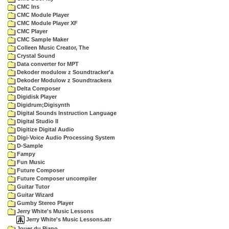
CMC Ins
CMC Module Player
CMC Module Player XF
CMC Player
CMC Sample Maker
Colleen Music Creator, The
Crystal Sound
Data converter for MPT
Dekoder modulow z Soundtracker'a
Dekoder Modulow z Soundtrackera
Delta Composer
Digidisk Player
Digidrum;Digisynth
Digital Sounds Instruction Language
Digital Studio II
Digitize Digital Audio
Digi-Voice Audio Processing System
D-Sample
Fampy
Fun Music
Future Composer
Future Composer uncompiler
Guitar Tutor
Guitar Wizard
Gumby Stereo Player
Jerry White's Music Lessons
Jerry White's Music Lessons.atr
Jouer du Piano