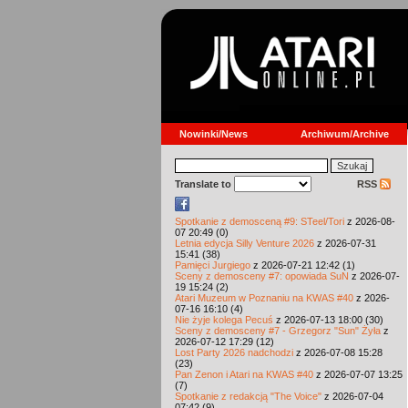
Nowinki/News
Archiwum/Archive
Translate to
RSS
Spotkanie z demosceną #9: STeel/Tori
z 2026-08-
07 20:49 (0)
Letnia edycja Silly Venture 2026
z 2026-07-31
15:41 (38)
Pamięci Jurgiego
z 2026-07-21 12:42 (1)
Sceny z demosceny #7: opowiada SuN
z 2026-07-
19 15:24 (2)
Atari Muzeum w Poznaniu na KWAS #40
z 2026-
07-16 16:10 (4)
Nie żyje kolega Pecuś
z 2026-07-13 18:00 (30)
Sceny z demosceny #7 - Grzegorz "Sun" Żyła
z
2026-07-12 17:29 (12)
Lost Party 2026 nadchodzi
z 2026-07-08 15:28
(23)
Pan Zenon i Atari na KWAS #40
z 2026-07-07 13:25
(7)
Spotkanie z redakcją "The Voice"
z 2026-07-04
07:42 (9)