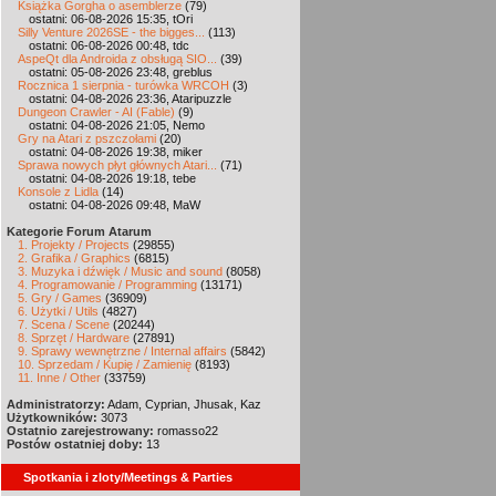
Książka Gorgha o asemblerze
(79)
ostatni: 06-08-2026 15:35, tOri
Silly Venture 2026SE - the bigges...
(113)
ostatni: 06-08-2026 00:48, tdc
AspeQt dla Androida z obsługą SIO...
(39)
ostatni: 05-08-2026 23:48, greblus
Rocznica 1 sierpnia - turówka WRCOH
(3)
ostatni: 04-08-2026 23:36, Ataripuzzle
Dungeon Crawler - AI (Fable)
(9)
ostatni: 04-08-2026 21:05, Nemo
Gry na Atari z pszczołami
(20)
ostatni: 04-08-2026 19:38, miker
Sprawa nowych płyt głównych Atari...
(71)
ostatni: 04-08-2026 19:18, tebe
Konsole z Lidla
(14)
ostatni: 04-08-2026 09:48, MaW
Kategorie Forum Atarum
1. Projekty / Projects
(29855)
2. Grafika / Graphics
(6815)
3. Muzyka i dźwięk / Music and sound
(8058)
4. Programowanie / Programming
(13171)
5. Gry / Games
(36909)
6. Użytki / Utils
(4827)
7. Scena / Scene
(20244)
8. Sprzęt / Hardware
(27891)
9. Sprawy wewnętrzne / Internal affairs
(5842)
10. Sprzedam / Kupię / Zamienię
(8193)
11. Inne / Other
(33759)
Administratorzy:
Adam, Cyprian, Jhusak, Kaz
Użytkowników:
3073
Ostatnio zarejestrowany:
romasso22
Postów ostatniej doby:
13
Spotkania i zloty/Meetings & Parties