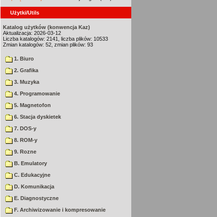
Użytki/Utils
Katalog użytków (konwencja Kaz)
Aktualizacja: 2026-03-12
Liczba katalogów: 2141, liczba plików: 10533
Zmian katalogów: 52, zmian plików: 93
1. Biuro
2. Grafika
3. Muzyka
4. Programowanie
5. Magnetofon
6. Stacja dyskietek
7. DOS-y
8. ROM-y
9. Rozne
B. Emulatory
C. Edukacyjne
D. Komunikacja
E. Diagnostyczne
F. Archiwizowanie i kompresowanie