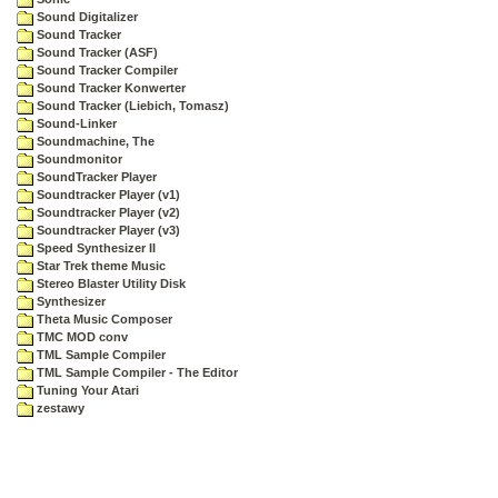
Sound Digitalizer
Sound Tracker
Sound Tracker (ASF)
Sound Tracker Compiler
Sound Tracker Konwerter
Sound Tracker (Liebich, Tomasz)
Sound-Linker
Soundmachine, The
Soundmonitor
SoundTracker Player
Soundtracker Player (v1)
Soundtracker Player (v2)
Soundtracker Player (v3)
Speed Synthesizer II
Star Trek theme Music
Stereo Blaster Utility Disk
Synthesizer
Theta Music Composer
TMC MOD conv
TML Sample Compiler
TML Sample Compiler - The Editor
Tuning Your Atari
zestawy