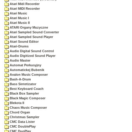
Atari Midi Recorder
Atari MIDI Recorder
Atari Music
Atari Music I
Atari Music II
ATARI Organy Muzyczne
Atari Sampled Sound Converter
Atari Sampled Sound Player
Atari Sound Editor
Atari-Drums
Audio Digital Sound Control
Audio Digitized Sound Player
Audio Master
Automat Perkusyjny
Automatickej Bubenik
Avalon Music Composer
Bash-A-Drum
Bass Sintetizator
Best Keyboard Coach
Black Box Sampler
Black Magic Composer
Blekota II
Chaos Music Composer
Chord Organ
Christmas Sampler
CMC Data Lister
CMC DoublePlay
CMC DuoPlay