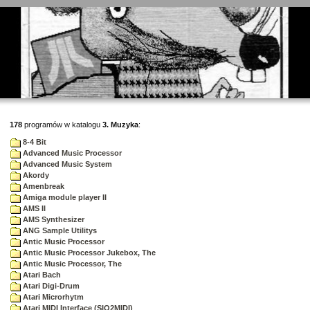
178
programów w katalogu
3. Muzyka
:
8-4 Bit
Advanced Music Processor
Advanced Music System
Akordy
Amenbreak
Amiga module player II
AMS II
AMS Synthesizer
ANG Sample Utilitys
Antic Music Processor
Antic Music Processor Jukebox, The
Antic Music Processor, The
Atari Bach
Atari Digi-Drum
Atari Microrhytm
Atari MIDI Interface (SIO2MIDI)