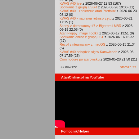
KWAS #40 live
z 2026-06-27 12:53 (167)
Spotkanie z grupą USSR
z 2026-06-26 19:36 (11)
KWAS #40 - zabierzcie Atari Portfolio!
z 2026-06-23
08:12 (0)
KWAS #40 - naprawa retrosprzętu
z 2026-06-21
17:15 (1)
Sceny z demosceny #7 z Bigerem i MBR
z 2026-
06-19 22:08 (0)
Atari Floppy Image Toolkit
z 2026-06-17 13:51 (9)
Spotkanie online z grupą LST
z 2026-06-16 16:32
(17)
Recoil zintegrowany z macOS
z 2026-06-13 21:34
(5)
KWAS #40 odbędzie się w Katowicach
z 2026-06-
07 17:59 (25)
Commodore po atarowsku
z 2026-05-28 21:50 (21)
«« nowsze
starsze »»
AtariOnline.pl na YouTube
Pomocnik/Helper