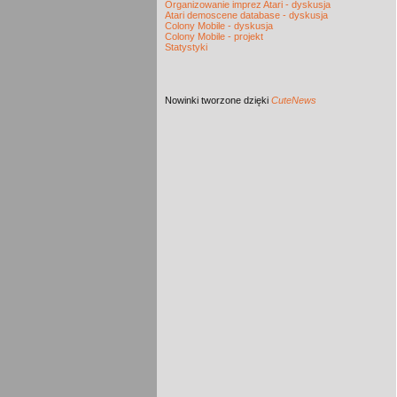
Organizowanie imprez Atari - dyskusja
Atari demoscene database - dyskusja
Colony Mobile - dyskusja
Colony Mobile - projekt
Statystyki
Nowinki
tworzone dzięki
CuteNews