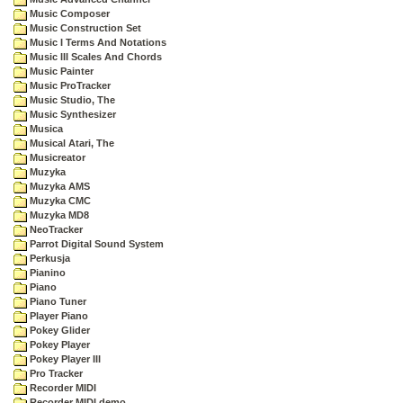
Music Composer
Music Construction Set
Music I Terms And Notations
Music III Scales And Chords
Music Painter
Music ProTracker
Music Studio, The
Music Synthesizer
Musica
Musical Atari, The
Musicreator
Muzyka
Muzyka AMS
Muzyka CMC
Muzyka MD8
NeoTracker
Parrot Digital Sound System
Perkusja
Pianino
Piano
Piano Tuner
Player Piano
Pokey Glider
Pokey Player
Pokey Player III
Pro Tracker
Recorder MIDI
Recorder MIDI demo