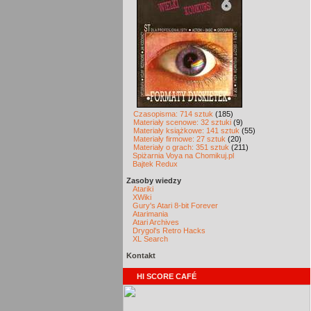
Czasopisma: 714 sztuk
(185)
Materiały scenowe: 32 sztuki
(9)
Materiały książkowe: 141 sztuk
(55)
Materiały firmowe: 27 sztuk
(20)
Materiały o grach: 351 sztuk
(211)
Spiżarnia Voya na Chomikuj.pl
Bajtek Redux
Zasoby wiedzy
Atariki
XWiki
Gury's Atari 8-bit Forever
Atarimania
Atari Archives
Drygol's Retro Hacks
XL Search
Kontakt
HI SCORE CAFÉ