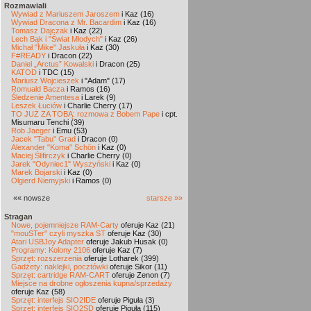
Rozmawiali
Wywiad z Mariuszem Jaroszem
i Kaz (16)
Wywiad Dracona z Mr. Bacardim
i Kaz (16)
Tomasz Dajczak
i Kaz (22)
Lech Bąk i "Świat Młodych"
i Kaz (26)
Michał "Mike" Jaskuła
i Kaz (30)
F#READY
i Dracon (22)
Daniel „Arctus” Kowalski
i Dracon (25)
KATOD
i TDC (15)
Mariusz Wojcieszek
i "Adam" (17)
Romuald Bacza
i Ramos (16)
Śledzenie Amentesa
i Larek (9)
Leszek Łuciów
i Charlie Cherry (17)
TO JUŻ ZA TOBĄ: rozmowa z Bobem Pape
i cpt.
Misumaru Tenchi (39)
Rob Jaeger
i Emu (53)
Jacek "Tabu" Grad
i Dracon (0)
Alexander "Koma" Schön
i Kaz (0)
Maciej Ślifirczyk
i Charlie Cherry (0)
Jarek "Odyniec1" Wyszyński
i Kaz (0)
Marek Bojarski
i Kaz (0)
Olgierd Niemyjski
i Ramos (0)
«« nowsze
starsze »»
Stragan
Nowe, pojemniejsze RAM-Carty
oferuje Kaz (21)
"mouSTer" czyli myszka ST
oferuje Kaz (30)
Atari USBJoy Adapter
oferuje Jakub Husak (0)
Programy: Kolony 2106
oferuje Kaz (7)
Sprzęt: rozszerzenia
oferuje Lotharek (399)
Gadżety: naklejki, pocztówki
oferuje Sikor (11)
Sprzęt: cartridge RAM-CART
oferuje Zenon (7)
Miejsce na drobne ogłoszenia kupna/sprzedaży
oferuje Kaz (58)
Sprzęt: interfejs SIO2IDE
oferuje Piguła (3)
Sprzęt: interfejs SIO2SD
oferuje Piguła (115)