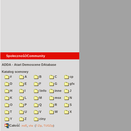
Społeczność/Community
ADDA - Atari Demoscene DAtabase
Katalog scenowy
#
A
B
C
cp
D
E
F
G
gfx
H
I
!info
inne
J
K
L
M
msx
N
O
P
Q
R
S
T
U
V
W
X
Y
Z
ziny
Całość
,
md5
sha
(
7-Zip
,
TUGZip
)