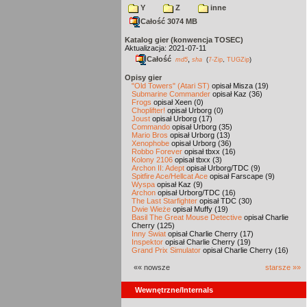
Y
Z
inne
Całość 3074 MB
Katalog gier (konwencja TOSEC)
Aktualizacja: 2021-07-11
Całość
,
md5
sha
(
7-Zip
,
TUGZip
)
Opisy gier
"Old Towers" (Atari ST)
opisał Misza (19)
Submarine Commander
opisał Kaz (36)
Frogs
opisał Xeen (0)
Choplifter!
opisał Urborg (0)
Joust
opisał Urborg (17)
Commando
opisał Urborg (35)
Mario Bros
opisał Urborg (13)
Xenophobe
opisał Urborg (36)
Robbo Forever
opisał tbxx (16)
Kolony 2106
opisał tbxx (3)
Archon II: Adept
opisał Urborg/TDC (9)
Spitfire Ace/Hellcat Ace
opisał Farscape (9)
Wyspa
opisał Kaz (9)
Archon
opisał Urborg/TDC (16)
The Last Starfighter
opisał TDC (30)
Dwie Wieże
opisał Muffy (19)
Basil The Great Mouse Detective
opisał Charlie
Cherry (125)
Inny Świat
opisał Charlie Cherry (17)
Inspektor
opisał Charlie Cherry (19)
Grand Prix Simulator
opisał Charlie Cherry (16)
«« nowsze
starsze »»
Wewnętrzne/Internals