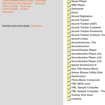
Organizowanie imprez Atari - dyskusja
Smart Player
Atari demoscene database - dyskusja
SND Player
Colony Mobile - dyskusja
Softsynth
Colony Mobile - projekt
Statystyki
Sonic
Sound Digitalizer
Sound Tracker
Sound Tracker (ASF)
Nowinki
tworzone dzięki
CuteNews
Sound Tracker Compiler
Sound Tracker Konwerter
Sound Tracker (Liebich, T
Sound-Linker
Soundmachine, The
Soundmonitor
SoundTracker Player
Soundtracker Player (v1)
Soundtracker Player (v2)
Soundtracker Player (v3)
Speed Synthesizer II
Star Trek theme Music
Stereo Blaster Utility Disk
Synthesizer
Theta Music Composer
TMC MOD conv
TML Sample Compiler
TML Sample Compiler - The
Tuning Your Atari
zestawy