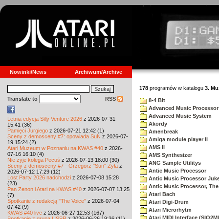
Nowinki/News
Archiwum/Archive
178
programów w katalogu
3. Mu
Translate to
RSS
8-4 Bit
Advanced Music Processor
Advanced Music System
Letnia edycja Silly Venture 2026
z 2026-07-31
Akordy
15:41 (36)
Pamięci Jurgiego
z 2026-07-21 12:42 (1)
Amenbreak
Sceny z demosceny #7: opowiada SuN
z 2026-07-
Amiga module player II
19 15:24 (2)
AMS II
Atari Muzeum w Poznaniu na KWAS #40
z 2026-
07-16 16:10 (4)
AMS Synthesizer
Nie żyje kolega Pecuś
z 2026-07-13 18:00 (30)
ANG Sample Utilitys
Sceny z demosceny #7 - Grzegorz "Sun" Żyła
z
Antic Music Processor
2026-07-12 17:29 (12)
Lost Party 2026 nadchodzi
z 2026-07-08 15:28
Antic Music Processor Juk
(23)
Antic Music Processor, The
Pan Zenon i Atari na KWAS #40
z 2026-07-07 13:25
Atari Bach
(7)
Spotkanie z redakcją "The Voice"
z 2026-07-04
Atari Digi-Drum
07:42 (9)
Atari Microrhytm
KWAS #40 live
z 2026-06-27 12:53 (167)
Atari MIDI Interface (SIO2MI
Spotkanie z grupą USSR
z 2026-06-26 19:36 (11)