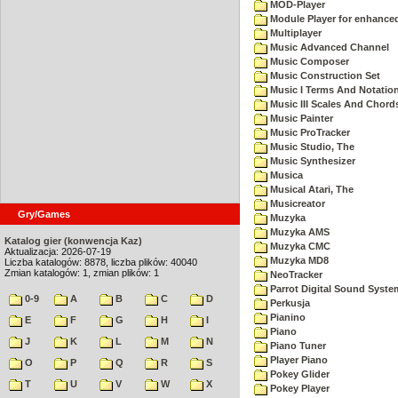
MOD-Player
Module Player for enhance
Multiplayer
Music Advanced Channel
Music Composer
Music Construction Set
Music I Terms And Notatio
Music III Scales And Chord
Music Painter
Music ProTracker
Music Studio, The
Music Synthesizer
Musica
Musical Atari, The
Musicreator
Gry/Games
Muzyka
Muzyka AMS
Katalog gier (konwencja Kaz)
Muzyka CMC
Aktualizacja: 2026-07-19
Muzyka MD8
Liczba katalogów: 8878, liczba plików: 40040
Zmian katalogów: 1, zmian plików: 1
NeoTracker
Parrot Digital Sound Syste
0-9
A
B
C
D
Perkusja
Pianino
E
F
G
H
I
Piano
J
K
L
M
N
Piano Tuner
Player Piano
O
P
Q
R
S
Pokey Glider
T
U
V
W
X
Pokey Player