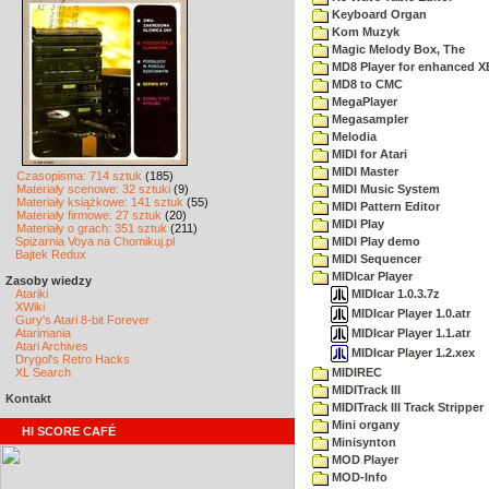
Keyboard Organ
Kom Muzyk
Magic Melody Box, The
MD8 Player for enhanced X
MD8 to CMC
MegaPlayer
Megasampler
Melodia
MIDI for Atari
MIDI Master
Czasopisma: 714 sztuk
(185)
Materiały scenowe: 32 sztuki
(9)
MIDI Music System
Materiały książkowe: 141 sztuk
(55)
MIDI Pattern Editor
Materiały firmowe: 27 sztuk
(20)
MIDI Play
Materiały o grach: 351 sztuk
(211)
Spiżarnia Voya na Chomikuj.pl
MIDI Play demo
Bajtek Redux
MIDI Sequencer
MIDIcar Player
Zasoby wiedzy
MIDIcar 1.0.3.7z
Atariki
XWiki
MIDIcar Player 1.0.atr
Gury's Atari 8-bit Forever
MIDIcar Player 1.1.atr
Atarimania
Atari Archives
MIDIcar Player 1.2.xex
Drygol's Retro Hacks
XL Search
MIDIREC
MIDITrack III
Kontakt
MIDITrack III Track Stripper
Mini organy
HI SCORE CAFÉ
Minisynton
MOD Player
MOD-Info