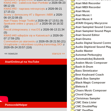
KWAS #40 - zabierzcie Atari Portfolio!
z 2026-06-23
Atari Midi Recorder
08:12 (0)
Atari MIDI Recorder
KWAS #40 - naprawa retrosprzętu
z 2026-06-21
Atari Music
17:15 (1)
Sceny z demosceny #7 z Bigerem i MBR
z 2026-
Atari Music I
06-19 22:08 (0)
Atari Music II
Atari Floppy Image Toolkit
z 2026-06-17 13:51 (9)
ATARI Organy Muzyczne
Spotkanie online z grupą LST
z 2026-06-16 16:32
(16)
Atari Sampled Sound Conve
Recoil zintegrowany z macOS
z 2026-06-13 21:34
Atari Sampled Sound Playe
(5)
Atari Sound Editor
KWAS #40 odbędzie się w Katowicach
z 2026-06-
07 17:59 (25)
Atari-Drums
Commodore po atarowsku
z 2026-05-28 21:50 (21)
Audio Digital Sound Contr
Urządzenie z rekordowo szybką transmisją SIO!
z
Audio Digitized Sound Play
2026-05-24 20:57 (116)
Audio Master
«« nowsze
starsze »»
Automat Perkusyjny
Automatickej Bubenik
AtariOnline.pl na YouTube
Avalon Music Composer
Bash-A-Drum
Bass Sintetizator
Best Keyboard Coach
Black Box Sampler
Black Magic Composer
Blekota II
Chaos Music Composer
Chord Organ
Christmas Sampler
CMC Data Lister
Pomocnik/Helper
CMC DoublePlay
CMC DuoPlay