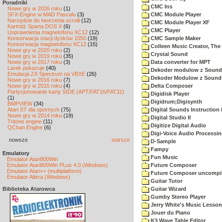
Poradniki
CMC Ins
Nowe gry w 2026 roku
(1)
SFX-Engine w MAD Pascalu
(3)
CMC Module Player
Narzędzie do tworzenia scrolli
(12)
CMC Module Player XF
Kartridż Sparta DOS X
(6)
CMC Player
Usprawnienia magnetofonu XC12
(12)
Konserwacja stacji dysków 1050
(19)
CMC Sample Maker
Konserwacja magnetofonu XC12
(15)
Colleen Music Creator, The
Nowe gry w 2020 roku
(2)
Crystal Sound
Nowe gry w 2019 roku
(35)
Nowe gry w 2017 roku
(3)
Data converter for MPT
Larek pokazuje
(40)
Dekoder modulow z Soundt
Emulacja ZX Spectrum na VBXE
(26)
Dekoder Modulow z Soundt
Nowe gry w 2016 roku
(7)
Nowe gry w 2015 roku
(4)
Delta Composer
Partycjonowanie karty SIDE (APT/FAT16/FAT32)
Digidisk Player
(1)
Digidrum;Digisynth
BMPVIEW
(34)
Atari ST dla opornych
(75)
Digital Sounds Instructio
Nowe gry w 2014 roku
(19)
Digital Studio II
Tritone engine
(11)
Digitize Digital Audio
QChan Engine
(6)
Digi-Voice Audio Processi
nowsze
starsze
D-Sample
Fampy
Emulatory
Fun Music
Emulator Atari800Win
Emulator Atari800Win PLus 4.0 (Windows)
Future Composer
Emulator Atari++ (multiplatform)
Future Composer uncompil
Emulator Altirra (Windows)
Guitar Tutor
Biblioteka Atarowca
Guitar Wizard
Gumby Stereo Player
Jerry White's Music Lesso
Jouer du Piano
K3 Wave Table Editor