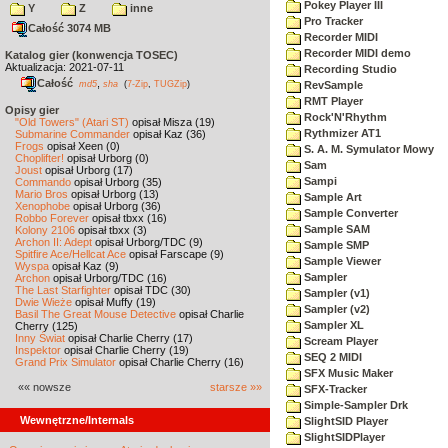
Pokey Player III
Y
Z
inne
Pro Tracker
Całość 3074 MB
Recorder MIDI
Recorder MIDI demo
Katalog gier (konwencja TOSEC)
Aktualizacja: 2021-07-11
Recording Studio
Całość
,
md5
sha
(
7-Zip
,
TUGZip
)
RevSample
RMT Player
Opisy gier
Rock'N'Rhythm
"Old Towers" (Atari ST)
opisał Misza (19)
Rythmizer AT1
Submarine Commander
opisał Kaz (36)
Frogs
opisał Xeen (0)
S. A. M. Symulator Mowy
Choplifter!
opisał Urborg (0)
Sam
Joust
opisał Urborg (17)
Sampi
Commando
opisał Urborg (35)
Mario Bros
opisał Urborg (13)
Sample Art
Xenophobe
opisał Urborg (36)
Sample Converter
Robbo Forever
opisał tbxx (16)
Sample SAM
Kolony 2106
opisał tbxx (3)
Archon II: Adept
opisał Urborg/TDC (9)
Sample SMP
Spitfire Ace/Hellcat Ace
opisał Farscape (9)
Sample Viewer
Wyspa
opisał Kaz (9)
Sampler
Archon
opisał Urborg/TDC (16)
The Last Starfighter
opisał TDC (30)
Sampler (v1)
Dwie Wieże
opisał Muffy (19)
Sampler (v2)
Basil The Great Mouse Detective
opisał Charlie
Sampler XL
Cherry (125)
Inny Świat
opisał Charlie Cherry (17)
Scream Player
Inspektor
opisał Charlie Cherry (19)
SEQ 2 MIDI
Grand Prix Simulator
opisał Charlie Cherry (16)
SFX Music Maker
«« nowsze
starsze »»
SFX-Tracker
Simple-Sampler Drk
Wewnętrzne/Internals
SlightSID Player
SlightSIDPlayer