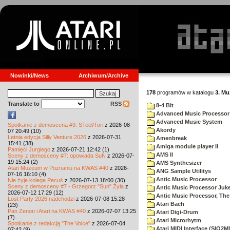
Nowinki/News
Archiwum/Archive
178
programów w katalogu
3. Mu
Translate to
RSS
8-4 Bit
Advanced Music Processor
Advanced Music System
Spotkanie z demosceną #9: STeel/Tori
z 2026-08-
Akordy
07 20:49 (10)
Letnia edycja Silly Venture 2026
z 2026-07-31
Amenbreak
15:41 (38)
Amiga module player II
Pamięci Jurgiego
z 2026-07-21 12:42 (1)
AMS II
Sceny z demosceny #7: opowiada SuN
z 2026-07-
19 15:24 (2)
AMS Synthesizer
Atari Muzeum w Poznaniu na KWAS #40
z 2026-
ANG Sample Utilitys
07-16 16:10 (4)
Antic Music Processor
Nie żyje kolega Pecuś
z 2026-07-13 18:00 (30)
Sceny z demosceny #7 - Grzegorz "Sun" Żyła
z
Antic Music Processor Juk
2026-07-12 17:29 (12)
Antic Music Processor, The
Lost Party 2026 nadchodzi
z 2026-07-08 15:28
Atari Bach
(23)
Pan Zenon i Atari na KWAS #40
z 2026-07-07 13:25
Atari Digi-Drum
(7)
Atari Microrhytm
Spotkanie z redakcją "The Voice"
z 2026-07-04
Atari MIDI Interface (SIO2MI
07:42 (9)