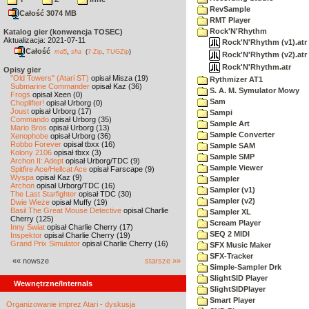
RevSample
Całość 3074 MB
RMT Player
Rock'N'Rhythm
Katalog gier (konwencja TOSEC)
Aktualizacja: 2021-07-11
Rock'N'Rhythm (v1).atr
Całość
,
md5
sha
(
7-Zip
,
TUGZip
)
Rock'N'Rhythm (v2).atr
Rock'N'Rhythm.atr
Opisy gier
"Old Towers" (Atari ST)
opisał Misza (19)
Rythmizer AT1
Submarine Commander
opisał Kaz (36)
S. A. M. Symulator Mowy
Frogs
opisał Xeen (0)
Sam
Choplifter!
opisał Urborg (0)
Joust
opisał Urborg (17)
Sampi
Commando
opisał Urborg (35)
Sample Art
Mario Bros
opisał Urborg (13)
Sample Converter
Xenophobe
opisał Urborg (36)
Robbo Forever
opisał tbxx (16)
Sample SAM
Kolony 2106
opisał tbxx (3)
Sample SMP
Archon II: Adept
opisał Urborg/TDC (9)
Sample Viewer
Spitfire Ace/Hellcat Ace
opisał Farscape (9)
Wyspa
opisał Kaz (9)
Sampler
Archon
opisał Urborg/TDC (16)
Sampler (v1)
The Last Starfighter
opisał TDC (30)
Sampler (v2)
Dwie Wieże
opisał Muffy (19)
Basil The Great Mouse Detective
opisał Charlie
Sampler XL
Cherry (125)
Scream Player
Inny Świat
opisał Charlie Cherry (17)
SEQ 2 MIDI
Inspektor
opisał Charlie Cherry (19)
Grand Prix Simulator
opisał Charlie Cherry (16)
SFX Music Maker
SFX-Tracker
«« nowsze
starsze »»
Simple-Sampler Drk
SlightSID Player
Wewnętrzne/Internals
SlightSIDPlayer
Smart Player
Organizowanie imprez Atari - dyskusja