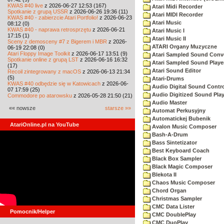
KWAS #40 live
z 2026-06-27 12:53 (167)
Atari Midi Recorder
Spotkanie z grupą USSR
z 2026-06-26 19:36 (11)
Atari MIDI Recorder
KWAS #40 - zabierzcie Atari Portfolio!
z 2026-06-23
Atari Music
08:12 (0)
KWAS #40 - naprawa retrosprzętu
z 2026-06-21
Atari Music I
17:15 (1)
Atari Music II
Sceny z demosceny #7 z Bigerem i MBR
z 2026-
ATARI Organy Muzyczne
06-19 22:08 (0)
Atari Floppy Image Toolkit
z 2026-06-17 13:51 (9)
Atari Sampled Sound Conve
Spotkanie online z grupą LST
z 2026-06-16 16:32
Atari Sampled Sound Playe
(17)
Atari Sound Editor
Recoil zintegrowany z macOS
z 2026-06-13 21:34
(5)
Atari-Drums
KWAS #40 odbędzie się w Katowicach
z 2026-06-
Audio Digital Sound Contr
07 17:59 (25)
Audio Digitized Sound Play
Commodore po atarowsku
z 2026-05-28 21:50 (21)
Audio Master
«« nowsze
starsze »»
Automat Perkusyjny
Automatickej Bubenik
AtariOnline.pl na YouTube
Avalon Music Composer
Bash-A-Drum
Bass Sintetizator
Best Keyboard Coach
Black Box Sampler
Black Magic Composer
Blekota II
Chaos Music Composer
Chord Organ
Christmas Sampler
CMC Data Lister
Pomocnik/Helper
CMC DoublePlay
CMC DuoPlay