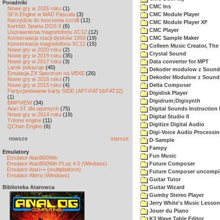
Poradniki
CMC Ins
Nowe gry w 2026 roku
(1)
SFX-Engine w MAD Pascalu
(3)
CMC Module Player
Narzędzie do tworzenia scrolli
(12)
CMC Module Player XF
Kartridż Sparta DOS X
(6)
CMC Player
Usprawnienia magnetofonu XC12
(12)
Konserwacja stacji dysków 1050
(19)
CMC Sample Maker
Konserwacja magnetofonu XC12
(15)
Colleen Music Creator, The
Nowe gry w 2020 roku
(2)
Crystal Sound
Nowe gry w 2019 roku
(35)
Nowe gry w 2017 roku
(3)
Data converter for MPT
Larek pokazuje
(40)
Dekoder modulow z Soundt
Emulacja ZX Spectrum na VBXE
(26)
Dekoder Modulow z Soundt
Nowe gry w 2016 roku
(7)
Nowe gry w 2015 roku
(4)
Delta Composer
Partycjonowanie karty SIDE (APT/FAT16/FAT32)
Digidisk Player
(1)
Digidrum;Digisynth
BMPVIEW
(34)
Atari ST dla opornych
(75)
Digital Sounds Instructio
Nowe gry w 2014 roku
(19)
Digital Studio II
Tritone engine
(11)
Digitize Digital Audio
QChan Engine
(6)
Digi-Voice Audio Processi
nowsze
starsze
D-Sample
Fampy
Emulatory
Fun Music
Emulator Atari800Win
Emulator Atari800Win PLus 4.0 (Windows)
Future Composer
Emulator Atari++ (multiplatform)
Future Composer uncompil
Emulator Altirra (Windows)
Guitar Tutor
Biblioteka Atarowca
Guitar Wizard
Gumby Stereo Player
Jerry White's Music Lesso
Jouer du Piano
K3 Wave Table Editor