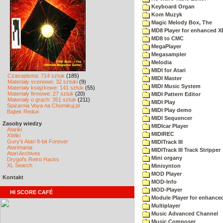
Keyboard Organ
Kom Muzyk
Magic Melody Box, The
MD8 Player for enhanced X
MD8 to CMC
MegaPlayer
Megasampler
Melodia
MIDI for Atari
Czasopisma: 714 sztuk
(185)
MIDI Master
Materiały scenowe: 32 sztuki
(9)
MIDI Music System
Materiały książkowe: 141 sztuk
(55)
Materiały firmowe: 27 sztuk
(20)
MIDI Pattern Editor
Materiały o grach: 351 sztuk
(211)
MIDI Play
Spiżarnia Voya na Chomikuj.pl
MIDI Play demo
Bajtek Redux
MIDI Sequencer
Zasoby wiedzy
MIDIcar Player
Atariki
MIDIREC
XWiki
Gury's Atari 8-bit Forever
MIDITrack III
Atarimania
MIDITrack III Track Stripper
Atari Archives
Mini organy
Drygol's Retro Hacks
XL Search
Minisynton
MOD Player
Kontakt
MOD-Info
MOD-Player
HI SCORE CAFÉ
Module Player for enhance
Multiplayer
Music Advanced Channel
Music Composer