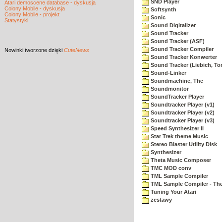
SND Player
Atari demoscene database - dyskusja
Colony Mobile - dyskusja
Softsynth
Colony Mobile - projekt
Sonic
Statystyki
Sound Digitalizer
Sound Tracker
Sound Tracker (ASF)
Sound Tracker Compiler
Nowinki
tworzone dzięki
CuteNews
Sound Tracker Konwerter
Sound Tracker (Liebich, T
Sound-Linker
Soundmachine, The
Soundmonitor
SoundTracker Player
Soundtracker Player (v1)
Soundtracker Player (v2)
Soundtracker Player (v3)
Speed Synthesizer II
Star Trek theme Music
Stereo Blaster Utility Disk
Synthesizer
Theta Music Composer
TMC MOD conv
TML Sample Compiler
TML Sample Compiler - The
Tuning Your Atari
zestawy