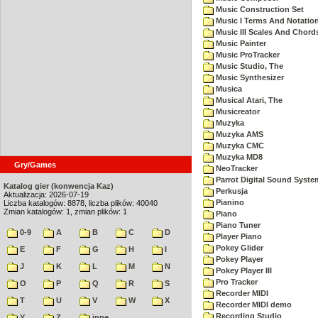
Music Construction Set
Music I Terms And Notatio
Music III Scales And Chord
Music Painter
Music ProTracker
Music Studio, The
Music Synthesizer
Musica
Musical Atari, The
Musicreator
Muzyka
Muzyka AMS
Muzyka CMC
Muzyka MD8
Gry/Games
NeoTracker
Parrot Digital Sound Syste
Katalog gier (konwencja Kaz)
Perkusja
Aktualizacja: 2026-07-19
Pianino
Liczba katalogów: 8878, liczba plików: 40040
Zmian katalogów: 1, zmian plików: 1
Piano
Piano Tuner
0-9
A
B
C
D
Player Piano
Pokey Glider
E
F
G
H
I
Pokey Player
J
K
L
M
N
Pokey Player III
Pro Tracker
O
P
Q
R
S
Recorder MIDI
T
U
V
W
X
Recorder MIDI demo
Recording Studio
Y
Z
inne