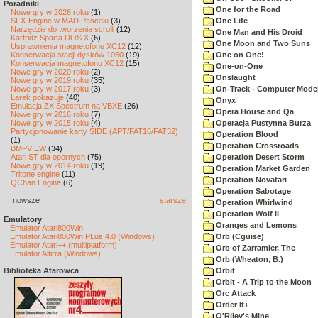
Poradniki
One for the Road
Nowe gry w 2026 roku
(1)
SFX-Engine w MAD Pascalu
(3)
One Life
Narzędzie do tworzenia scrolli
(12)
One Man and His Droid
Kartridż Sparta DOS X
(6)
One Moon and Two Suns
Usprawnienia magnetofonu XC12
(12)
Konserwacja stacji dysków 1050
(19)
One on One!
Konserwacja magnetofonu XC12
(15)
One-on-One
Nowe gry w 2020 roku
(2)
Onslaught
Nowe gry w 2019 roku
(35)
Nowe gry w 2017 roku
(3)
On-Track - Computer Model
Larek pokazuje
(40)
Onyx
Emulacja ZX Spectrum na VBXE
(26)
Opera House and Qa
Nowe gry w 2016 roku
(7)
Nowe gry w 2015 roku
(4)
Operacja Pustynna Burza
Partycjonowanie karty SIDE (APT/FAT16/FAT32)
Operation Blood
(1)
Operation Crossroads
BMPVIEW
(34)
Atari ST dla opornych
(75)
Operation Desert Storm
Nowe gry w 2014 roku
(19)
Operation Market Garden
Tritone engine
(11)
Operation Novatari
QChan Engine
(6)
Operation Sabotage
nowsze
starsze
Operation Whirlwind
Operation Wolf II
Emulatory
Oranges and Lemons
Emulator Atari800Win
Emulator Atari800Win PLus 4.0 (Windows)
Orb (Cguise)
Emulator Atari++ (multiplatform)
Orb of Zarramier, The
Emulator Altirra (Windows)
Orb (Wheaton, B.)
Biblioteka Atarowca
Orbit
Orbit - A Trip to the Moon
Orc Attack
Order It+
O'Riley's Mine