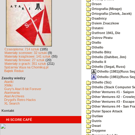
Orson
Ortografia (Mirage)
Ortografia (Zietek, Jacek)
Osadnicy
Osiem Znaczkow
Ostatni
Ostfront 1941, Die
Ostrov Piratu
Otello
Othello
Czasopisma: 714 sztuk
(185)
Othello Blitz
Materiały scenowe: 32 sztuki
(9)
Materiały książkowe: 141 sztuk
(55)
Othello (Dahlber, Jim)
Materiały firmowe: 27 sztuk
(20)
Othello II
Materiały o grach: 351 sztuk
(211)
Othello (Segal, Russ)
Spiżarnia Voya na Chomikuj.pl
Bajtek Redux
Othello (1981)(Russ Segal
Othello (1981)(Russ Seg
Zasoby wiedzy
Atariki
Othello (Siz)
XWiki
Othello (Stack Computer Se
Gury's Atari 8-bit Forever
Other Ventures #1 - Saigon 
Atarimania
Atari Archives
Other Ventures #2 - Crowle
Drygol's Retro Hacks
Other Ventures #3 - Escape
XL Search
Other Ventures #4 - San Fr
Kontakt
Outer Space Attack
Outlaw
HI SCORE CAFÉ
Outris
Owari
Oxygene