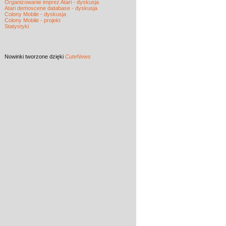
Organizowanie imprez Atari - dyskusja
Atari demoscene database - dyskusja
Colony Mobile - dyskusja
Colony Mobile - projekt
Statystyki
Nowinki
tworzone dzięki
CuteNews