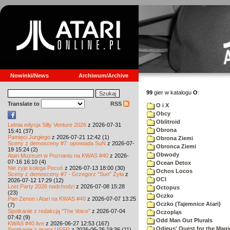
Nowinki/News
Archiwum/Archive
99
gier w katalogu
O
:
Translate to
RSS
O i X
Obcy
Oblitroid
Letnia edycja Silly Venture 2026
z 2026-07-31
Obrona
15:41 (37)
Pamięci Jurgiego
z 2026-07-21 12:42 (1)
Obrona Ziemi
Sceny z demosceny #7: opowiada SuN
z 2026-07-
Obronca Ziemi
19 15:24 (2)
Obwody
Atari Muzeum w Poznaniu na KWAS #40
z 2026-
07-16 16:10 (4)
Ocean Detox
Nie żyje kolega Pecuś
z 2026-07-13 18:00 (30)
Ochos Locos
Sceny z demosceny #7 - Grzegorz "Sun" Żyła
z
OCI
2026-07-12 17:29 (12)
Lost Party 2026 nadchodzi
z 2026-07-08 15:28
Octopus
(23)
Oczko
Pan Zenon i Atari na KWAS #40
z 2026-07-07 13:25
Oczko (Tajemnice Atari)
(7)
Spotkanie z redakcją "The Voice"
z 2026-07-04
Oczopląs
07:42 (9)
Odd Man Out Plurals
KWAS #40 live
z 2026-06-27 12:53 (167)
Odieus' Quest for the Magi
Spotkanie z grupą USSR
z 2026-06-26 19:36 (11)