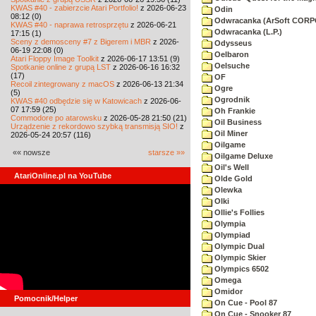
KWAS #40 - zabierzcie Atari Portfolio!
z 2026-06-23
Odin
08:12 (0)
Odwracanka (ArSoft COR
KWAS #40 - naprawa retrosprzętu
z 2026-06-21
Odwracanka (L.P.)
17:15 (1)
Sceny z demosceny #7 z Bigerem i MBR
z 2026-
Odysseus
06-19 22:08 (0)
Oelbaron
Atari Floppy Image Toolkit
z 2026-06-17 13:51 (9)
Oelsuche
Spotkanie online z grupą LST
z 2026-06-16 16:32
(17)
OF
Recoil zintegrowany z macOS
z 2026-06-13 21:34
Ogre
(5)
Ogrodnik
KWAS #40 odbędzie się w Katowicach
z 2026-06-
07 17:59 (25)
Oh Frankie
Commodore po atarowsku
z 2026-05-28 21:50 (21)
Oil Business
Urządzenie z rekordowo szybką transmisją SIO!
z
Oil Miner
2026-05-24 20:57 (116)
Oilgame
«« nowsze
starsze »»
Oilgame Deluxe
Oil's Well
AtariOnline.pl na YouTube
Olde Gold
Olewka
Olki
Ollie's Follies
Olympia
Olympiad
Olympic Dual
Olympic Skier
Olympics 6502
Omega
Omidor
Pomocnik/Helper
On Cue - Pool 87
On Cue - Snooker 87