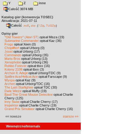
Y
Z
inne
Całość 3074 MB
Katalog gier (konwencja TOSEC)
Aktualizacja: 2021-07-11
Całość
,
md5
sha
(
7-Zip
,
TUGZip
)
Opisy gier
"Old Towers" (Atari ST)
opisał Misza (19)
Submarine Commander
opisał Kaz (36)
Frogs
opisał Xeen (0)
Choplifter!
opisał Urborg (0)
Joust
opisał Urborg (17)
Commando
opisał Urborg (35)
Mario Bros
opisał Urborg (13)
Xenophobe
opisał Urborg (36)
Robbo Forever
opisał tbxx (16)
Kolony 2106
opisał tbxx (3)
Archon II: Adept
opisał Urborg/TDC (9)
Spitfire Ace/Hellcat Ace
opisał Farscape (9)
Wyspa
opisał Kaz (9)
Archon
opisał Urborg/TDC (16)
The Last Starfighter
opisał TDC (30)
Dwie Wieże
opisał Muffy (19)
Basil The Great Mouse Detective
opisał Charlie
Cherry (125)
Inny Świat
opisał Charlie Cherry (17)
Inspektor
opisał Charlie Cherry (19)
Grand Prix Simulator
opisał Charlie Cherry (16)
«« nowsze
starsze »»
Wewnętrzne/Internals