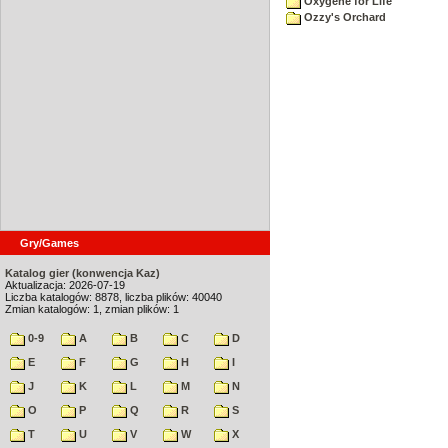
Oxygene for Life
Ozzy's Orchard
Gry/Games
Katalog gier (konwencja Kaz)
Aktualizacja: 2026-07-19
Liczba katalogów: 8878, liczba plików: 40040
Zmian katalogów: 1, zmian plików: 1
0-9
A
B
C
D
E
F
G
H
I
J
K
L
M
N
O
P
Q
R
S
T
U
V
W
X