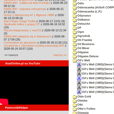
KWAS #40 - zabierzcie Atari Portfolio!
z 2026-06-23
Odin
08:12 (0)
Odwracanka (ArSoft COR
KWAS #40 - naprawa retrosprzętu
z 2026-06-21
Odwracanka (L.P.)
17:15 (1)
Sceny z demosceny #7 z Bigerem i MBR
z 2026-
Odysseus
06-19 22:08 (0)
Oelbaron
Atari Floppy Image Toolkit
z 2026-06-17 13:51 (9)
Oelsuche
Spotkanie online z grupą LST
z 2026-06-16 16:32
(16)
OF
Recoil zintegrowany z macOS
z 2026-06-13 21:34
Ogre
(5)
Ogrodnik
KWAS #40 odbędzie się w Katowicach
z 2026-06-
07 17:59 (25)
Oh Frankie
Commodore po atarowsku
z 2026-05-28 21:50 (21)
Oil Business
Urządzenie z rekordowo szybką transmisją SIO!
z
Oil Miner
2026-05-24 20:57 (116)
Oilgame
«« nowsze
starsze »»
Oilgame Deluxe
Oil's Well
AtariOnline.pl na YouTube
Oil's Well (1983)(Sierra
Oil's Well (1983)(Sierra 
Oil's Well (1983)(Sierra 
Oil's Well (1983)(Sierra
Oil's Well (1983)(Sierra 
Oil's Well (1983)(Sierra 
Oil's Well (1983)(Sierra
Olde Gold
Olewka
Olki
Pomocnik/Helper
Ollie's Follies
Olympia