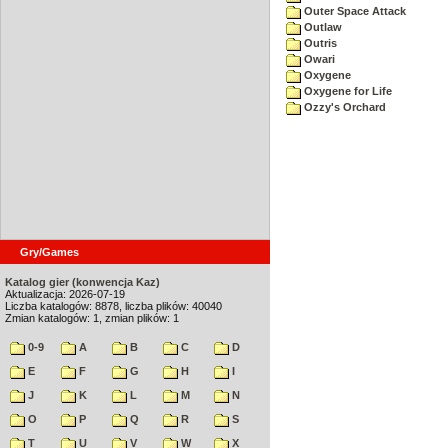
Outer Space Attack
Outlaw
Outris
Owari
Oxygene
Oxygene for Life
Ozzy's Orchard
Gry/Games
Katalog gier (konwencja Kaz)
Aktualizacja: 2026-07-19
Liczba katalogów: 8878, liczba plików: 40040
Zmian katalogów: 1, zmian plików: 1
0-9
A
B
C
D
E
F
G
H
I
J
K
L
M
N
O
P
Q
R
S
T
U
V
W
X