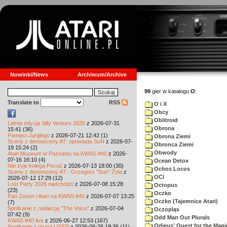
Nowinki/News
Archiwum/Archive
99
gier w katalogu
O
:
Translate to
RSS
O i X
Obcy
Oblitroid
Letnia edycja Silly Venture 2026
z 2026-07-31
Obrona
15:41 (36)
Pamięci Jurgiego
z 2026-07-21 12:42 (1)
Obrona Ziemi
Sceny z demosceny #7: opowiada SuN
z 2026-07-
Obronca Ziemi
19 15:24 (2)
Obwody
Atari Muzeum w Poznaniu na KWAS #40
z 2026-
07-16 16:10 (4)
Ocean Detox
Nie żyje kolega Pecuś
z 2026-07-13 18:00 (30)
Ochos Locos
Sceny z demosceny #7 - Grzegorz "Sun" Żyła
z
OCI
2026-07-12 17:29 (12)
Lost Party 2026 nadchodzi
z 2026-07-08 15:28
Octopus
(23)
Oczko
Pan Zenon i Atari na KWAS #40
z 2026-07-07 13:25
Oczko (Tajemnice Atari)
(7)
Spotkanie z redakcją "The Voice"
z 2026-07-04
Oczopląs
07:42 (9)
Odd Man Out Plurals
KWAS #40 live
z 2026-06-27 12:53 (167)
Odieus' Quest for the Magi
Spotkanie z grupą USSR
z 2026-06-26 19:36 (11)