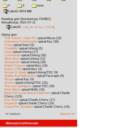
Y
Z
inne
Całość 3074 MB
Katalog gier (konwencja TOSEC)
Aktualizacja: 2021-07-11
Całość
,
md5
sha
(
7-Zip
,
TUGZip
)
Opisy gier
"Old Towers" (Atari ST)
opisał Misza (19)
Submarine Commander
opisał Kaz (36)
Frogs
opisał Xeen (0)
Choplifter!
opisał Urborg (0)
Joust
opisał Urborg (17)
Commando
opisał Urborg (35)
Mario Bros
opisał Urborg (13)
Xenophobe
opisał Urborg (36)
Robbo Forever
opisał tbxx (16)
Kolony 2106
opisał tbxx (3)
Archon II: Adept
opisał Urborg/TDC (9)
Spitfire Ace/Hellcat Ace
opisał Farscape (9)
Wyspa
opisał Kaz (9)
Archon
opisał Urborg/TDC (16)
The Last Starfighter
opisał TDC (30)
Dwie Wieże
opisał Muffy (19)
Basil The Great Mouse Detective
opisał Charlie
Cherry (125)
Inny Świat
opisał Charlie Cherry (17)
Inspektor
opisał Charlie Cherry (19)
Grand Prix Simulator
opisał Charlie Cherry (16)
«« nowsze
starsze »»
Wewnętrzne/Internals