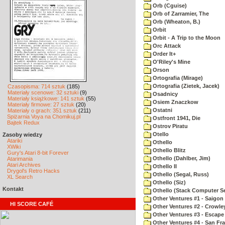
Orb (Cguise)
Orb of Zarramier, The
Orb (Wheaton, B.)
Orbit
Orbit - A Trip to the Moon
Orc Attack
Order It+
O'Riley's Mine
Orson
Ortografia (Mirage)
Ortografia (Zietek, Jacek)
Czasopisma: 714 sztuk
(185)
Materiały scenowe: 32 sztuki
(9)
Osadnicy
Materiały książkowe: 141 sztuk
(55)
Osiem Znaczkow
Materiały firmowe: 27 sztuk
(20)
Ostatni
Materiały o grach: 351 sztuk
(211)
Spiżarnia Voya na Chomikuj.pl
Ostfront 1941, Die
Bajtek Redux
Ostrov Piratu
Otello
Zasoby wiedzy
Atariki
Othello
XWiki
Othello Blitz
Gury's Atari 8-bit Forever
Othello (Dahlber, Jim)
Atarimania
Atari Archives
Othello II
Drygol's Retro Hacks
Othello (Segal, Russ)
XL Search
Othello (Siz)
Kontakt
Othello (Stack Computer Se
Other Ventures #1 - Saigon 
HI SCORE CAFÉ
Other Ventures #2 - Crowle
Other Ventures #3 - Escape
Other Ventures #4 - San Fr