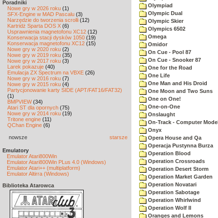
Poradniki
Olympiad
Nowe gry w 2026 roku
(1)
Olympic Dual
SFX-Engine w MAD Pascalu
(3)
Narzędzie do tworzenia scrolli
(12)
Olympic Skier
Kartridż Sparta DOS X
(6)
Olympics 6502
Usprawnienia magnetofonu XC12
(12)
Omega
Konserwacja stacji dysków 1050
(19)
Konserwacja magnetofonu XC12
(15)
Omidor
Nowe gry w 2020 roku
(2)
On Cue - Pool 87
Nowe gry w 2019 roku
(35)
On Cue - Snooker 87
Nowe gry w 2017 roku
(3)
Larek pokazuje
(40)
One for the Road
Emulacja ZX Spectrum na VBXE
(26)
One Life
Nowe gry w 2016 roku
(7)
One Man and His Droid
Nowe gry w 2015 roku
(4)
Partycjonowanie karty SIDE (APT/FAT16/FAT32)
One Moon and Two Suns
(1)
One on One!
BMPVIEW
(34)
One-on-One
Atari ST dla opornych
(75)
Nowe gry w 2014 roku
(19)
Onslaught
Tritone engine
(11)
On-Track - Computer Model
QChan Engine
(6)
Onyx
nowsze
starsze
Opera House and Qa
Operacja Pustynna Burza
Emulatory
Operation Blood
Emulator Atari800Win
Operation Crossroads
Emulator Atari800Win PLus 4.0 (Windows)
Emulator Atari++ (multiplatform)
Operation Desert Storm
Emulator Altirra (Windows)
Operation Market Garden
Operation Novatari
Biblioteka Atarowca
Operation Sabotage
Operation Whirlwind
Operation Wolf II
Oranges and Lemons