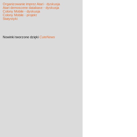
Organizowanie imprez Atari - dyskusja
Atari demoscene database - dyskusja
Colony Mobile - dyskusja
Colony Mobile - projekt
Statystyki
Nowinki
tworzone dzięki
CuteNews