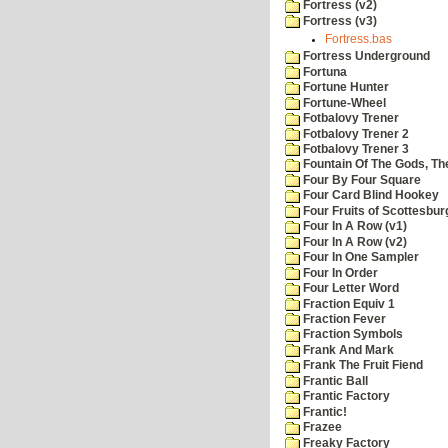
Fortress (v2)
Fortress (v3)
Fortress.bas
Fortress Underground
Fortuna
Fortune Hunter
Fortune-Wheel
Fotbalovy Trener
Fotbalovy Trener 2
Fotbalovy Trener 3
Fountain Of The Gods, Th
Four By Four Square
Four Card Blind Hookey
Four Fruits of Scottesbur
Four In A Row (v1)
Four In A Row (v2)
Four In One Sampler
Four In Order
Four Letter Word
Fraction Equiv 1
Fraction Fever
Fraction Symbols
Frank And Mark
Frank The Fruit Fiend
Frantic Ball
Frantic Factory
Frantic!
Frazee
Freaky Factory