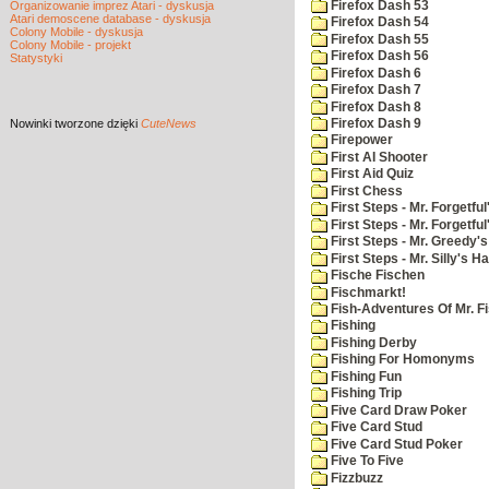
Firefox Dash 53
Organizowanie imprez Atari - dyskusja
Atari demoscene database - dyskusja
Firefox Dash 54
Colony Mobile - dyskusja
Firefox Dash 55
Colony Mobile - projekt
Firefox Dash 56
Statystyki
Firefox Dash 6
Firefox Dash 7
Firefox Dash 8
Nowinki
tworzone dzięki
CuteNews
Firefox Dash 9
Firepower
First AI Shooter
First Aid Quiz
First Chess
First Steps - Mr. Forgetful
First Steps - Mr. Forgetfu
First Steps - Mr. Greedy'
First Steps - Mr. Silly's Ha
Fische Fischen
Fischmarkt!
Fish-Adventures Of Mr. Fi
Fishing
Fishing Derby
Fishing For Homonyms
Fishing Fun
Fishing Trip
Five Card Draw Poker
Five Card Stud
Five Card Stud Poker
Five To Five
Fizzbuzz