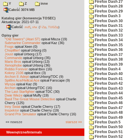
Firefox Dash 27
Y
Z
inne
Firefox Dash 28
Całość 3074 MB
Firefox Dash 29
Firefox Dash 3
Katalog gier (konwencja TOSEC)
Firefox Dash 30
Aktualizacja: 2021-07-11
Firefox Dash 31
Całość
,
md5
sha
(
7-Zip
,
TUGZip
)
Firefox Dash 32
Firefox Dash 33
Opisy gier
"Old Towers" (Atari ST)
opisał Misza (19)
Firefox Dash 34
Submarine Commander
opisał Kaz (36)
Firefox Dash 35
Frogs
opisał Xeen (0)
Firefox Dash 36
Choplifter!
opisał Urborg (0)
Joust
opisał Urborg (17)
Firefox Dash 37
Commando
opisał Urborg (35)
Firefox Dash 38
Mario Bros
opisał Urborg (13)
Firefox Dash 39
Xenophobe
opisał Urborg (36)
Robbo Forever
opisał tbxx (16)
Firefox Dash 4
Kolony 2106
opisał tbxx (3)
Firefox Dash 40
Archon II: Adept
opisał Urborg/TDC (9)
Firefox Dash 41
Spitfire Ace/Hellcat Ace
opisał Farscape (9)
Firefox Dash 42
Wyspa
opisał Kaz (9)
Archon
opisał Urborg/TDC (16)
Firefox Dash 43
The Last Starfighter
opisał TDC (30)
Firefox Dash 44
Dwie Wieże
opisał Muffy (19)
Firefox Dash 45
Basil The Great Mouse Detective
opisał Charlie
Cherry (125)
Firefox Dash 46
Inny Świat
opisał Charlie Cherry (17)
Firefox Dash 47
Inspektor
opisał Charlie Cherry (19)
Firefox Dash 48
Grand Prix Simulator
opisał Charlie Cherry (16)
Firefox Dash 49
«« nowsze
starsze »»
Firefox Dash 5
Firefox Dash 50
Firefox Dash 51
Wewnętrzne/Internals
Firefox Dash 52