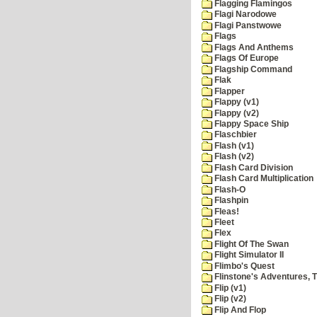
Flagging Flamingos
Flagi Narodowe
Flagi Panstwowe
Flags
Flags And Anthems
Flags Of Europe
Flagship Command
Flak
Flapper
Flappy (v1)
Flappy (v2)
Flappy Space Ship
Flaschbier
Flash (v1)
Flash (v2)
Flash Card Division
Flash Card Multiplication
Flash-O
Flashpin
Fleas!
Fleet
Flex
Flight Of The Swan
Flight Simulator II
Flimbo's Quest
Flinstone's Adventures, 
Flip (v1)
Flip (v2)
Flip And Flop