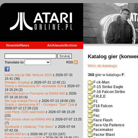
Nowinki/News
Archiwum/Archive
Katalog gier (konwe
Translate to
RSS
Wróc do katalogu
368
gier w katalogu
F
:
Letnia edycja Silly Venture 2026
z 2026-07-31
15:41 (36)
F ck-Man
Pamięci Jurgiego
z 2026-07-21 12:42 (1)
Sceny z demosceny #7: opowiada SuN
z 2026-07-
F-15 Strike Eagle
19 15:24 (2)
F-16 Falcon Strike
Atari Muzeum w Poznaniu na KWAS #40
z 2026-
F.R.E.E
07-16 16:10 (4)
Nie żyje kolega Pecuś
z 2026-07-13 18:00 (30)
F1
Sceny z demosceny #7 - Grzegorz "Sun" Żyła
z
F16 Falcon
2026-07-12 17:29 (12)
FBI
Lost Party 2026 nadchodzi
z 2026-07-08 15:28
Fac
(23)
Pan Zenon i Atari na KWAS #40
z 2026-07-07 13:25
Face Flash
(7)
Face-Up Patience
Spotkanie z redakcją "The Voice"
z 2026-07-04
Facemaker
07:42 (9)
KWAS #40 live
z 2026-06-27 12:53 (167)
Factor Blast
Spotkanie z grupą USSR
z 2026-06-26 19:36 (11)