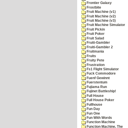
Frontier Galaxy
Frostbite
Fruit Machine (v1)
Fruit Machine (v2)
Fruit Machine (v3)
Fruit Machine Simulator
Fruit Pickin
Fruit Poker
Fruit Salad
Fruiti-Gambler
Fruiti-Gambler 2
Fruitmania
Fruits
Fruity Pete
Frustration
Fs1 Flight Simulator
Fuck Commodore
Fuenf Gewinnt
Fuerstentum
Fujiama Run
Fujinet Battleship!
Full House
Full House Poker
Fullhouse
Fun Day
Fun One
Fun With Words
Function Machine
Function Machine, The