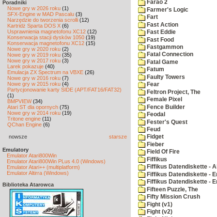
Farao 2
Poradniki
Nowe gry w 2026 roku
(1)
Farmer's Logic
SFX-Engine w MAD Pascalu
(3)
Fart
Narzędzie do tworzenia scrolli
(12)
Fast Action
Kartridż Sparta DOS X
(6)
Usprawnienia magnetofonu XC12
(12)
Fast Eddie
Konserwacja stacji dysków 1050
(19)
Fast Food
Konserwacja magnetofonu XC12
(15)
Fastgammon
Nowe gry w 2020 roku
(2)
Fatal Connection
Nowe gry w 2019 roku
(35)
Nowe gry w 2017 roku
(3)
Fatal Game
Larek pokazuje
(40)
Fatum
Emulacja ZX Spectrum na VBXE
(26)
Faulty Towers
Nowe gry w 2016 roku
(7)
Nowe gry w 2015 roku
(4)
Fear
Partycjonowanie karty SIDE (APT/FAT16/FAT32)
Feltron Project, The
(1)
Female Pixel
BMPVIEW
(34)
Fence Builder
Atari ST dla opornych
(75)
Nowe gry w 2014 roku
(19)
Feodal
Tritone engine
(11)
Fester's Quest
QChan Engine
(6)
Feud
nowsze
starsze
Fidget
Fieber
Emulatory
Field Of Fire
Emulator Atari800Win
Fiffikus
Emulator Atari800Win PLus 4.0 (Windows)
Fiffikus Datendiskette - 
Emulator Atari++ (multiplatform)
Emulator Altirra (Windows)
Fiffikus Datendiskette - E
Fiffikus Datendiskette - 
Biblioteka Atarowca
Fifteen Puzzle, The
Fifty Mission Crush
Fight (v1)
Fight (v2)