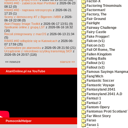
Factor-X
KWAS #40 - zabierzcie Atari Portfolio!
z 2026-06-23
Factoring Trinominals
08:12 (0)
KWAS #40 - naprawa retrosprzętu
z 2026-06-21
Factorman!
17:15 (1)
Factory, The
Sceny z demosceny #7 z Bigerem i MBR
z 2026-
Fair Ground
06-19 22:08 (0)
Fairlight
Atari Floppy Image Toolkit
z 2026-06-17 13:51 (9)
Spotkanie online z grupą LST
z 2026-06-16 16:32
Fairway Challenge
(16)
Fairy Castle
Recoil zintegrowany z macOS
z 2026-06-13 21:34
Fake Frogger!
(5)
KWAS #40 odbędzie się w Katowicach
z 2026-06-
Falcon (v1)
07 17:59 (25)
Falcon (v2)
Commodore po atarowsku
z 2026-05-28 21:50 (21)
Fall Of Rome, The
Urządzenie z rekordowo szybką transmisją SIO!
z
Fallen Kingdom
2026-05-24 20:57 (116)
Falling Balls
«« nowsze
starsze »»
Fallout (v1)
Fallout (v2)
AtariOnline.pl na YouTube
Famous Sayings Hangm
Fang'Mich
Fantastic Soccer
Fantastic Voyage
Fantasyland 2041
Fantasyland 2041 A.D
Fantazi 1
Fantazi 2
Fantom Opery
Fantomas Proti Scotland
Far West Story
Farao
Pomocnik/Helper
Farao 1