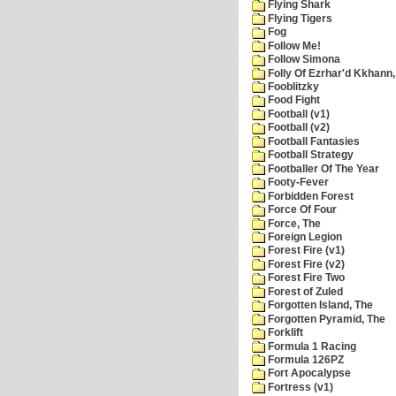
Flying Shark
Flying Tigers
Fog
Follow Me!
Follow Simona
Folly Of Ezrhar'd Kkhann,
Fooblitzky
Food Fight
Football (v1)
Football (v2)
Football Fantasies
Football Strategy
Footballer Of The Year
Footy-Fever
Forbidden Forest
Force Of Four
Force, The
Foreign Legion
Forest Fire (v1)
Forest Fire (v2)
Forest Fire Two
Forest of Zuled
Forgotten Island, The
Forgotten Pyramid, The
Forklift
Formula 1 Racing
Formula 126PZ
Fort Apocalypse
Fortress (v1)