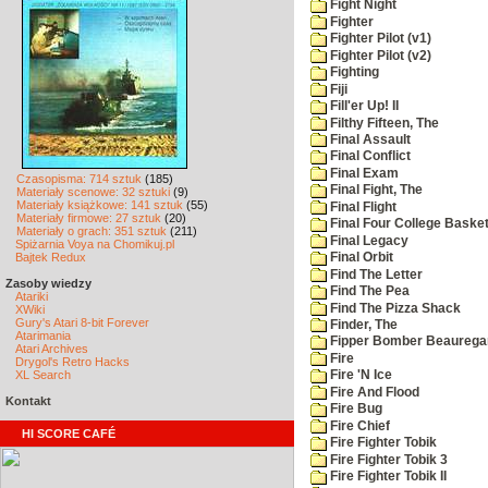
Fight Night
Fighter
Fighter Pilot (v1)
Fighter Pilot (v2)
Fighting
Fiji
Fill'er Up! II
Filthy Fifteen, The
Final Assault
Final Conflict
Final Exam
Czasopisma: 714 sztuk
(185)
Final Fight, The
Materiały scenowe: 32 sztuki
(9)
Materiały książkowe: 141 sztuk
(55)
Final Flight
Materiały firmowe: 27 sztuk
(20)
Final Four College Basket
Materiały o grach: 351 sztuk
(211)
Final Legacy
Spiżarnia Voya na Chomikuj.pl
Bajtek Redux
Final Orbit
Find The Letter
Zasoby wiedzy
Find The Pea
Atariki
Find The Pizza Shack
XWiki
Gury's Atari 8-bit Forever
Finder, The
Atarimania
Fipper Bomber Beaurega
Atari Archives
Fire
Drygol's Retro Hacks
XL Search
Fire 'N Ice
Fire And Flood
Kontakt
Fire Bug
Fire Chief
HI SCORE CAFÉ
Fire Fighter Tobik
Fire Fighter Tobik 3
Fire Fighter Tobik II