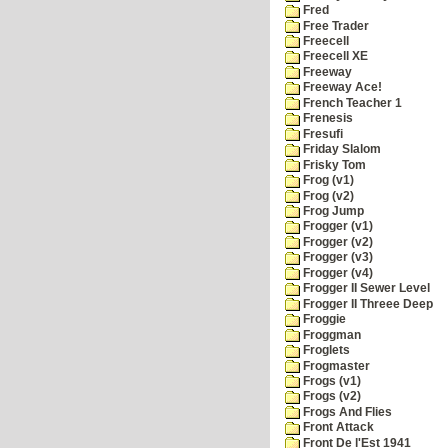
Fred
Free Trader
Freecell
Freecell XE
Freeway
Freeway Ace!
French Teacher 1
Frenesis
Fresufi
Friday Slalom
Frisky Tom
Frog (v1)
Frog (v2)
Frog Jump
Frogger (v1)
Frogger (v2)
Frogger (v3)
Frogger (v4)
Frogger II Sewer Level
Frogger II Threee Deep
Froggie
Froggman
Froglets
Frogmaster
Frogs (v1)
Frogs (v2)
Frogs And Flies
Front Attack
Front De l'Est 1941