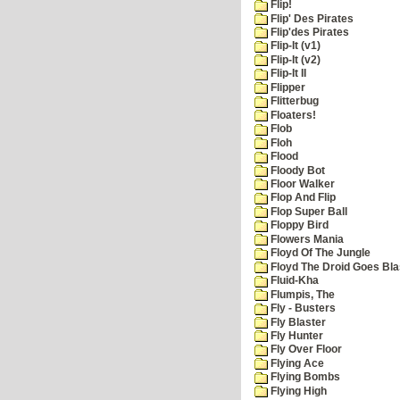
Flip!
Flip' Des Pirates
Flip'des Pirates
Flip-It (v1)
Flip-It (v2)
Flip-It II
Flipper
Flitterbug
Floaters!
Flob
Floh
Flood
Floody Bot
Floor Walker
Flop And Flip
Flop Super Ball
Floppy Bird
Flowers Mania
Floyd Of The Jungle
Floyd The Droid Goes Blas
Fluid-Kha
Flumpis, The
Fly - Busters
Fly Blaster
Fly Hunter
Fly Over Floor
Flying Ace
Flying Bombs
Flying High