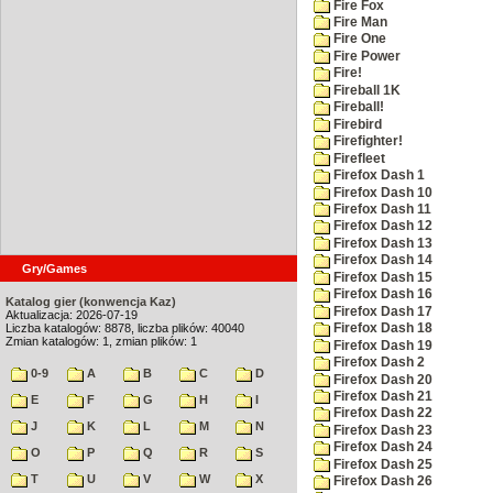
Fire Fox
Fire Man
Fire One
Fire Power
Fire!
Fireball 1K
Fireball!
Firebird
Firefighter!
Firefleet
Firefox Dash 1
Firefox Dash 10
Firefox Dash 11
Firefox Dash 12
Firefox Dash 13
Firefox Dash 14
Gry/Games
Firefox Dash 15
Firefox Dash 16
Katalog gier (konwencja Kaz)
Firefox Dash 17
Aktualizacja: 2026-07-19
Liczba katalogów: 8878, liczba plików: 40040
Firefox Dash 18
Zmian katalogów: 1, zmian plików: 1
Firefox Dash 19
Firefox Dash 2
0-9
A
B
C
D
Firefox Dash 20
Firefox Dash 21
E
F
G
H
I
Firefox Dash 22
J
K
L
M
N
Firefox Dash 23
Firefox Dash 24
O
P
Q
R
S
Firefox Dash 25
T
U
V
W
X
Firefox Dash 26