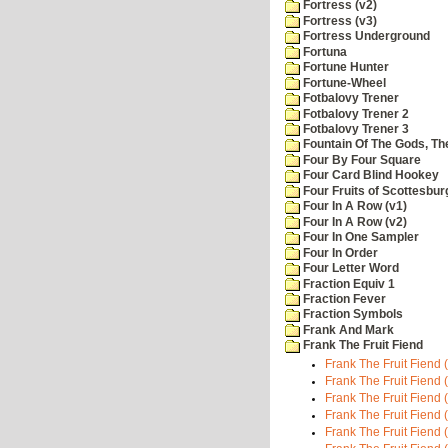
Fortress (v2)
Fortress (v3)
Fortress Underground
Fortuna
Fortune Hunter
Fortune-Wheel
Fotbalovy Trener
Fotbalovy Trener 2
Fotbalovy Trener 3
Fountain Of The Gods, Th
Four By Four Square
Four Card Blind Hookey
Four Fruits of Scottesbur
Four In A Row (v1)
Four In A Row (v2)
Four In One Sampler
Four In Order
Four Letter Word
Fraction Equiv 1
Fraction Fever
Fraction Symbols
Frank And Mark
Frank The Fruit Fiend
Frank The Fruit Fiend (
Frank The Fruit Fiend 
Frank The Fruit Fiend 
Frank The Fruit Fiend (
Frank The Fruit Fiend 