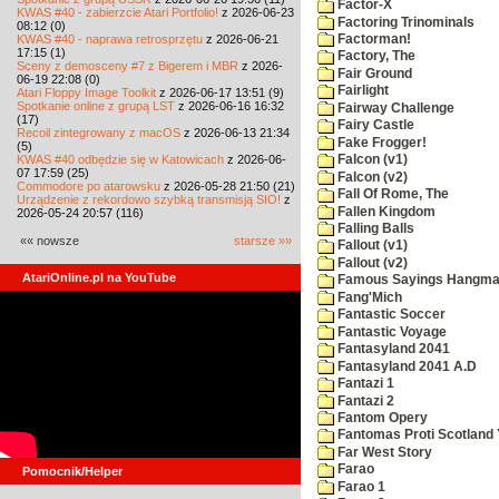
Factor-X
KWAS #40 - zabierzcie Atari Portfolio!
z 2026-06-23
Factoring Trinominals
08:12 (0)
KWAS #40 - naprawa retrosprzętu
z 2026-06-21
Factorman!
17:15 (1)
Factory, The
Sceny z demosceny #7 z Bigerem i MBR
z 2026-
Fair Ground
06-19 22:08 (0)
Fairlight
Atari Floppy Image Toolkit
z 2026-06-17 13:51 (9)
Spotkanie online z grupą LST
z 2026-06-16 16:32
Fairway Challenge
(17)
Fairy Castle
Recoil zintegrowany z macOS
z 2026-06-13 21:34
Fake Frogger!
(5)
KWAS #40 odbędzie się w Katowicach
z 2026-06-
Falcon (v1)
07 17:59 (25)
Falcon (v2)
Commodore po atarowsku
z 2026-05-28 21:50 (21)
Fall Of Rome, The
Urządzenie z rekordowo szybką transmisją SIO!
z
Fallen Kingdom
2026-05-24 20:57 (116)
Falling Balls
«« nowsze
starsze »»
Fallout (v1)
Fallout (v2)
AtariOnline.pl na YouTube
Famous Sayings Hangm
Fang'Mich
Fantastic Soccer
Fantastic Voyage
Fantasyland 2041
Fantasyland 2041 A.D
Fantazi 1
Fantazi 2
Fantom Opery
Fantomas Proti Scotland
Far West Story
Farao
Pomocnik/Helper
Farao 1