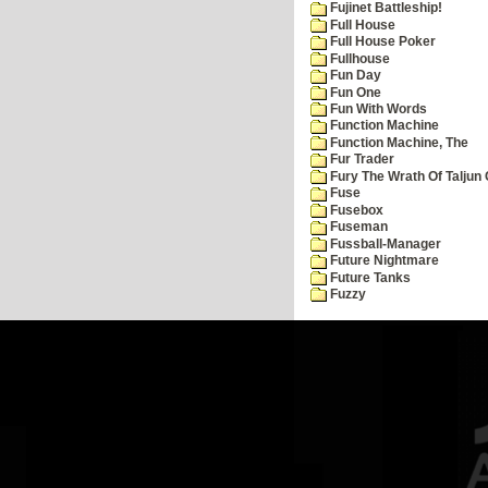
Fujinet Battleship!
Full House
Full House Poker
Fullhouse
Fun Day
Fun One
Fun With Words
Function Machine
Function Machine, The
Fur Trader
Fury The Wrath Of Taljun
Fuse
Fusebox
Fuseman
Fussball-Manager
Future Nightmare
Future Tanks
Fuzzy