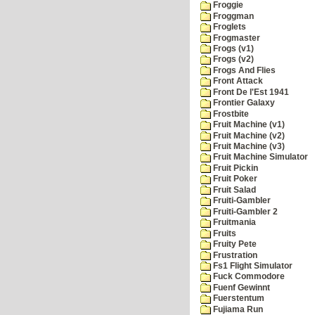
Froggie
Froggman
Froglets
Frogmaster
Frogs (v1)
Frogs (v2)
Frogs And Flies
Front Attack
Front De l'Est 1941
Frontier Galaxy
Frostbite
Fruit Machine (v1)
Fruit Machine (v2)
Fruit Machine (v3)
Fruit Machine Simulator
Fruit Pickin
Fruit Poker
Fruit Salad
Fruiti-Gambler
Fruiti-Gambler 2
Fruitmania
Fruits
Fruity Pete
Frustration
Fs1 Flight Simulator
Fuck Commodore
Fuenf Gewinnt
Fuerstentum
Fujiama Run