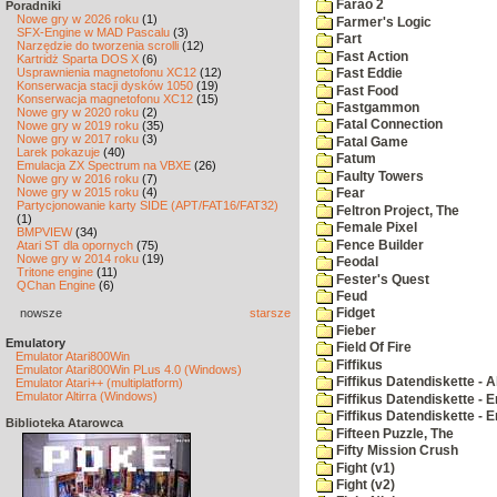
Farao 2
Poradniki
Nowe gry w 2026 roku
(1)
Farmer's Logic
SFX-Engine w MAD Pascalu
(3)
Fart
Narzędzie do tworzenia scrolli
(12)
Fast Action
Kartridż Sparta DOS X
(6)
Usprawnienia magnetofonu XC12
(12)
Fast Eddie
Konserwacja stacji dysków 1050
(19)
Fast Food
Konserwacja magnetofonu XC12
(15)
Fastgammon
Nowe gry w 2020 roku
(2)
Fatal Connection
Nowe gry w 2019 roku
(35)
Nowe gry w 2017 roku
(3)
Fatal Game
Larek pokazuje
(40)
Fatum
Emulacja ZX Spectrum na VBXE
(26)
Faulty Towers
Nowe gry w 2016 roku
(7)
Nowe gry w 2015 roku
(4)
Fear
Partycjonowanie karty SIDE (APT/FAT16/FAT32)
Feltron Project, The
(1)
Female Pixel
BMPVIEW
(34)
Fence Builder
Atari ST dla opornych
(75)
Nowe gry w 2014 roku
(19)
Feodal
Tritone engine
(11)
Fester's Quest
QChan Engine
(6)
Feud
nowsze
starsze
Fidget
Fieber
Emulatory
Field Of Fire
Emulator Atari800Win
Fiffikus
Emulator Atari800Win PLus 4.0 (Windows)
Fiffikus Datendiskette - 
Emulator Atari++ (multiplatform)
Emulator Altirra (Windows)
Fiffikus Datendiskette - E
Fiffikus Datendiskette - 
Biblioteka Atarowca
Fifteen Puzzle, The
Fifty Mission Crush
Fight (v1)
Fight (v2)