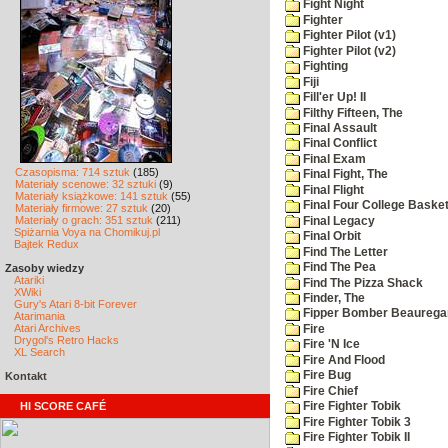
Fight Night
Fighter
Fighter Pilot (v1)
Fighter Pilot (v2)
Fighting
Fiji
Fill'er Up! II
Filthy Fifteen, The
Final Assault
Final Conflict
Final Exam
Czasopisma: 714 sztuk
(185)
Final Fight, The
Materiały scenowe: 32 sztuki
(9)
Final Flight
Materiały książkowe: 141 sztuk
(55)
Final Four College Basket
Materiały firmowe: 27 sztuk
(20)
Materiały o grach: 351 sztuk
(211)
Final Legacy
Spiżarnia Voya na Chomikuj.pl
Final Orbit
Bajtek Redux
Find The Letter
Find The Pea
Zasoby wiedzy
Atariki
Find The Pizza Shack
XWiki
Finder, The
Gury's Atari 8-bit Forever
Fipper Bomber Beaurega
Atarimania
Atari Archives
Fire
Drygol's Retro Hacks
Fire 'N Ice
XL Search
Fire And Flood
Fire Bug
Kontakt
Fire Chief
HI SCORE CAFÉ
Fire Fighter Tobik
Fire Fighter Tobik 3
Fire Fighter Tobik II