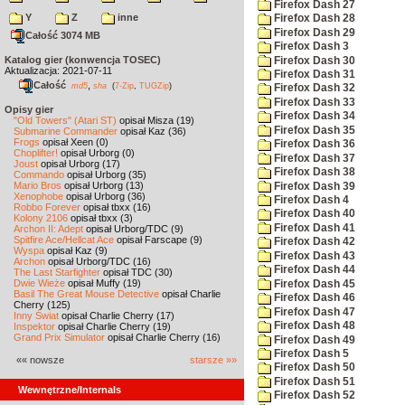
Firefox Dash 27
Y
Z
inne
Firefox Dash 28
Firefox Dash 29
Całość 3074 MB
Firefox Dash 3
Katalog gier (konwencja TOSEC)
Firefox Dash 30
Aktualizacja: 2021-07-11
Firefox Dash 31
Całość
,
md5
sha
(
7-Zip
,
TUGZip
)
Firefox Dash 32
Firefox Dash 33
Opisy gier
Firefox Dash 34
"Old Towers" (Atari ST)
opisał Misza (19)
Firefox Dash 35
Submarine Commander
opisał Kaz (36)
Frogs
opisał Xeen (0)
Firefox Dash 36
Choplifter!
opisał Urborg (0)
Firefox Dash 37
Joust
opisał Urborg (17)
Firefox Dash 38
Commando
opisał Urborg (35)
Mario Bros
opisał Urborg (13)
Firefox Dash 39
Xenophobe
opisał Urborg (36)
Firefox Dash 4
Robbo Forever
opisał tbxx (16)
Firefox Dash 40
Kolony 2106
opisał tbxx (3)
Firefox Dash 41
Archon II: Adept
opisał Urborg/TDC (9)
Spitfire Ace/Hellcat Ace
opisał Farscape (9)
Firefox Dash 42
Wyspa
opisał Kaz (9)
Firefox Dash 43
Archon
opisał Urborg/TDC (16)
Firefox Dash 44
The Last Starfighter
opisał TDC (30)
Dwie Wieże
opisał Muffy (19)
Firefox Dash 45
Basil The Great Mouse Detective
opisał Charlie
Firefox Dash 46
Cherry (125)
Firefox Dash 47
Inny Świat
opisał Charlie Cherry (17)
Firefox Dash 48
Inspektor
opisał Charlie Cherry (19)
Grand Prix Simulator
opisał Charlie Cherry (16)
Firefox Dash 49
Firefox Dash 5
«« nowsze
starsze »»
Firefox Dash 50
Firefox Dash 51
Wewnętrzne/Internals
Firefox Dash 52