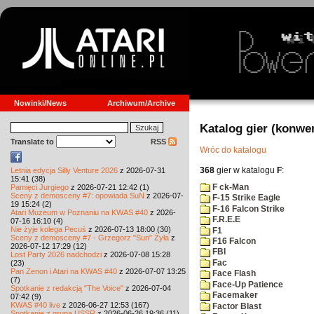
Nowinki/News
Archiwum/Archive
Katalog gier (konwe
Translate to
RSS
Wróc do katalogu
368
gier w katalogu
F
:
Letnia edycja Silly Venture 2026
z 2026-07-31
15:41 (38)
F ck-Man
Pamięci Jurgiego
z 2026-07-21 12:42 (1)
Sceny z demosceny #7: opowiada SuN
z 2026-07-
F-15 Strike Eagle
19 15:24 (2)
F-16 Falcon Strike
Atari Muzeum w Poznaniu na KWAS #40
z 2026-
F.R.E.E
07-16 16:10 (4)
Nie żyje kolega Pecuś
z 2026-07-13 18:00 (30)
F1
Sceny z demosceny #7 - Grzegorz "Sun" Żyła
z
F16 Falcon
2026-07-12 17:29 (12)
FBI
Lost Party 2026 nadchodzi
z 2026-07-08 15:28
Fac
(23)
Pan Zenon i Atari na KWAS #40
z 2026-07-07 13:25
Face Flash
(7)
Face-Up Patience
Spotkanie z redakcją "The Voice"
z 2026-07-04
Facemaker
07:42 (9)
KWAS #40 live
z 2026-06-27 12:53 (167)
Factor Blast
Spotkanie z grupą USSR
z 2026-06-26 19:36 (11)