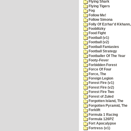
Flying Shark
Flying Tigers
Fog
Follow Me!
Follow Simona
Folly Of Ezrhar'd Kkhann,
Fooblitzky
Food Fight
Football (v1)
Football (v2)
Football Fantasies
Football Strategy
Footballer Of The Year
Footy-Fever
Forbidden Forest
Force Of Four
Force, The
Foreign Legion
Forest Fire (v1)
Forest Fire (v2)
Forest Fire Two
Forest of Zuled
Forgotten Island, The
Forgotten Pyramid, The
Forklift
Formula 1 Racing
Formula 126PZ
Fort Apocalypse
Fortress (v1)