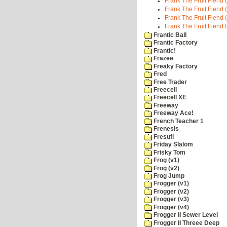
Frank The Fruit Fiend 
Frank The Fruit Fiend 
Frank The Fruit Fiend 
Frank The Fruit Fiend.t
Frantic Ball
Frantic Factory
Frantic!
Frazee
Freaky Factory
Fred
Free Trader
Freecell
Freecell XE
Freeway
Freeway Ace!
French Teacher 1
Frenesis
Fresufi
Friday Slalom
Frisky Tom
Frog (v1)
Frog (v2)
Frog Jump
Frogger (v1)
Frogger (v2)
Frogger (v3)
Frogger (v4)
Frogger II Sewer Level
Frogger II Threee Deep