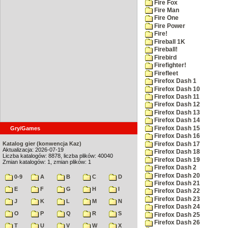
Fire Fox
Fire Man
Fire One
Fire Power
Fire!
Fireball 1K
Fireball!
Firebird
Firefighter!
Firefleet
Firefox Dash 1
Firefox Dash 10
Firefox Dash 11
Firefox Dash 12
Firefox Dash 13
Firefox Dash 14
Firefox Dash 15
Gry/Games
Firefox Dash 16
Katalog gier (konwencja Kaz)
Firefox Dash 17
Aktualizacja: 2026-07-19
Firefox Dash 18
Liczba katalogów: 8878, liczba plików: 40040
Firefox Dash 19
Zmian katalogów: 1, zmian plików: 1
Firefox Dash 2
Firefox Dash 20
0-9
A
B
C
D
Firefox Dash 21
E
F
G
H
I
Firefox Dash 22
Firefox Dash 23
J
K
L
M
N
Firefox Dash 24
O
P
Q
R
S
Firefox Dash 25
Firefox Dash 26
T
U
V
W
X