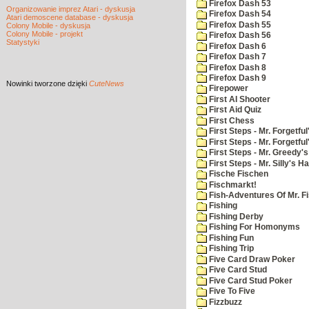
Firefox Dash 53
Organizowanie imprez Atari - dyskusja
Firefox Dash 54
Atari demoscene database - dyskusja
Firefox Dash 55
Colony Mobile - dyskusja
Colony Mobile - projekt
Firefox Dash 56
Statystyki
Firefox Dash 6
Firefox Dash 7
Firefox Dash 8
Firefox Dash 9
Nowinki
tworzone dzięki
CuteNews
Firepower
First AI Shooter
First Aid Quiz
First Chess
First Steps - Mr. Forgetful
First Steps - Mr. Forgetfu
First Steps - Mr. Greedy'
First Steps - Mr. Silly's Ha
Fische Fischen
Fischmarkt!
Fish-Adventures Of Mr. Fi
Fishing
Fishing Derby
Fishing For Homonyms
Fishing Fun
Fishing Trip
Five Card Draw Poker
Five Card Stud
Five Card Stud Poker
Five To Five
Fizzbuzz