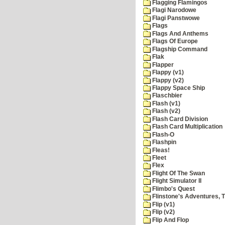
Flagging Flamingos
Flagi Narodowe
Flagi Panstwowe
Flags
Flags And Anthems
Flags Of Europe
Flagship Command
Flak
Flapper
Flappy (v1)
Flappy (v2)
Flappy Space Ship
Flaschbier
Flash (v1)
Flash (v2)
Flash Card Division
Flash Card Multiplication
Flash-O
Flashpin
Fleas!
Fleet
Flex
Flight Of The Swan
Flight Simulator II
Flimbo's Quest
Flinstone's Adventures, 
Flip (v1)
Flip (v2)
Flip And Flop