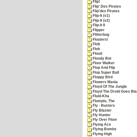
Flip!
Flip' Des Pirates
Flip'des Pirates
Flip-It (v1)
Flip-It (v2)
Flip-It II
Flipper
Flitterbug
Floaters!
Flob
Floh
Flood
Floody Bot
Floor Walker
Flop And Flip
Flop Super Ball
Floppy Bird
Flowers Mania
Floyd Of The Jungle
Floyd The Droid Goes Blas
Fluid-Kha
Flumpis, The
Fly - Busters
Fly Blaster
Fly Hunter
Fly Over Floor
Flying Ace
Flying Bombs
Flying High