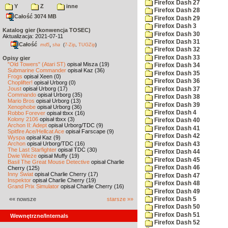
Firefox Dash 27
Y
Z
inne
Firefox Dash 28
Całość 3074 MB
Firefox Dash 29
Firefox Dash 3
Katalog gier (konwencja TOSEC)
Firefox Dash 30
Aktualizacja: 2021-07-11
Firefox Dash 31
Całość
,
md5
sha
(
7-Zip
,
TUGZip
)
Firefox Dash 32
Firefox Dash 33
Opisy gier
"Old Towers" (Atari ST)
opisał Misza (19)
Firefox Dash 34
Submarine Commander
opisał Kaz (36)
Firefox Dash 35
Frogs
opisał Xeen (0)
Firefox Dash 36
Choplifter!
opisał Urborg (0)
Joust
opisał Urborg (17)
Firefox Dash 37
Commando
opisał Urborg (35)
Firefox Dash 38
Mario Bros
opisał Urborg (13)
Firefox Dash 39
Xenophobe
opisał Urborg (36)
Firefox Dash 4
Robbo Forever
opisał tbxx (16)
Kolony 2106
opisał tbxx (3)
Firefox Dash 40
Archon II: Adept
opisał Urborg/TDC (9)
Firefox Dash 41
Spitfire Ace/Hellcat Ace
opisał Farscape (9)
Firefox Dash 42
Wyspa
opisał Kaz (9)
Archon
opisał Urborg/TDC (16)
Firefox Dash 43
The Last Starfighter
opisał TDC (30)
Firefox Dash 44
Dwie Wieże
opisał Muffy (19)
Firefox Dash 45
Basil The Great Mouse Detective
opisał Charlie
Firefox Dash 46
Cherry (125)
Inny Świat
opisał Charlie Cherry (17)
Firefox Dash 47
Inspektor
opisał Charlie Cherry (19)
Firefox Dash 48
Grand Prix Simulator
opisał Charlie Cherry (16)
Firefox Dash 49
«« nowsze
starsze »»
Firefox Dash 5
Firefox Dash 50
Firefox Dash 51
Wewnętrzne/Internals
Firefox Dash 52