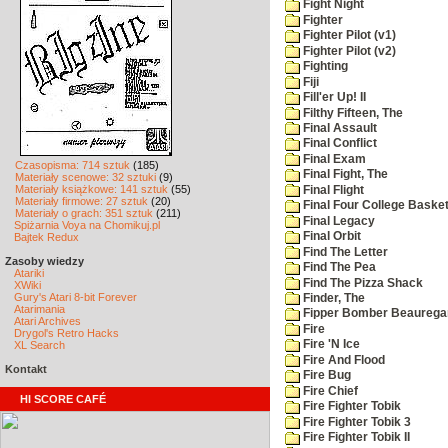
Fight Night
Fighter
Fighter Pilot (v1)
Fighter Pilot (v2)
Fighting
Fiji
Fill'er Up! II
Filthy Fifteen, The
Final Assault
Final Conflict
Final Exam
Czasopisma: 714 sztuk
(185)
Final Fight, The
Materiały scenowe: 32 sztuki
(9)
Materiały książkowe: 141 sztuk
(55)
Final Flight
Materiały firmowe: 27 sztuk
(20)
Final Four College Basket
Materiały o grach: 351 sztuk
(211)
Final Legacy
Spiżarnia Voya na Chomikuj.pl
Final Orbit
Bajtek Redux
Find The Letter
Zasoby wiedzy
Find The Pea
Atariki
Find The Pizza Shack
XWiki
Gury's Atari 8-bit Forever
Finder, The
Atarimania
Fipper Bomber Beaurega
Atari Archives
Fire
Drygol's Retro Hacks
Fire 'N Ice
XL Search
Fire And Flood
Kontakt
Fire Bug
Fire Chief
HI SCORE CAFÉ
Fire Fighter Tobik
Fire Fighter Tobik 3
Fire Fighter Tobik II