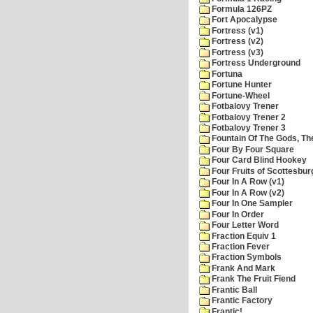
Formula 126PZ
Fort Apocalypse
Fortress (v1)
Fortress (v2)
Fortress (v3)
Fortress Underground
Fortuna
Fortune Hunter
Fortune-Wheel
Fotbalovy Trener
Fotbalovy Trener 2
Fotbalovy Trener 3
Fountain Of The Gods, Th
Four By Four Square
Four Card Blind Hookey
Four Fruits of Scottesbur
Four In A Row (v1)
Four In A Row (v2)
Four In One Sampler
Four In Order
Four Letter Word
Fraction Equiv 1
Fraction Fever
Fraction Symbols
Frank And Mark
Frank The Fruit Fiend
Frantic Ball
Frantic Factory
Frantic!