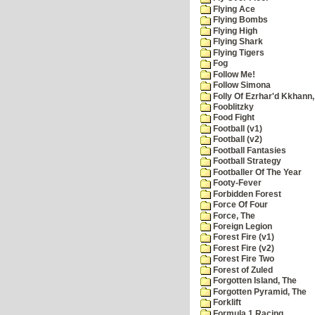
Flying Ace
Flying Bombs
Flying High
Flying Shark
Flying Tigers
Fog
Follow Me!
Follow Simona
Folly Of Ezrhar'd Kkhann,
Fooblitzky
Food Fight
Football (v1)
Football (v2)
Football Fantasies
Football Strategy
Footballer Of The Year
Footy-Fever
Forbidden Forest
Force Of Four
Force, The
Foreign Legion
Forest Fire (v1)
Forest Fire (v2)
Forest Fire Two
Forest of Zuled
Forgotten Island, The
Forgotten Pyramid, The
Forklift
Formula 1 Racing