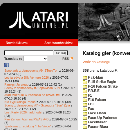
Nowinki/News
Archiwum/Archive
Katalog gier (konwe
Translate to
RSS
Wróc do katalogu
368
gier w katalogu
F
:
Spotkanie z demosceną #9: STeel/Tori
z 2026-08-
07 20:49 (6)
F ck-Man
Letnia edycja Silly Venture 2026
z 2026-07-31
15:41 (38)
F-15 Strike Eagle
Pamięci Jurgiego
z 2026-07-21 12:42 (1)
F-16 Falcon Strike
Sceny z demosceny #7: opowiada SuN
z 2026-07-
F.R.E.E
19 15:24 (2)
Atari Muzeum w Poznaniu na KWAS #40
z 2026-
F1
07-16 16:10 (4)
F16 Falcon
Nie żyje kolega Pecuś
z 2026-07-13 18:00 (30)
FBI
Sceny z demosceny #7 - Grzegorz "Sun" Żyła
z
Fac
2026-07-12 17:29 (12)
Lost Party 2026 nadchodzi
z 2026-07-08 15:28
Face Flash
(23)
Face-Up Patience
Pan Zenon i Atari na KWAS #40
z 2026-07-07 13:25
Facemaker
(7)
Spotkanie z redakcją "The Voice"
z 2026-07-04
Factor Blast
07:42 (9)