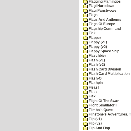
Flagging Flamingos
Flagi Narodowe
Flagi Panstwowe
Flags
Flags And Anthems
Flags Of Europe
Flagship Command
Flak
Flapper
Flappy (v1)
Flappy (v2)
Flappy Space Ship
Flaschbier
Flash (v1)
Flash (v2)
Flash Card Division
Flash Card Multiplication
Flash-O
Flashpin
Fleas!
Fleet
Flex
Flight Of The Swan
Flight Simulator II
Flimbo's Quest
Flinstone's Adventures, 
Flip (v1)
Flip (v2)
Flip And Flop