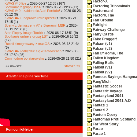
Factor-X
KWAS #40 live
z 2026-06-27 12:53 (167)
Factoring Trinominals
Spotkanie z grupą USSR
z 2026-06-26 19:36 (11)
KWAS #40 - zabierzcie Atari Portfolio!
z 2026-06-23
Factorman!
08:12 (0)
Factory, The
KWAS #40 - naprawa retrosprzętu
z 2026-06-21
Fair Ground
17:15 (1)
Fairlight
Sceny z demosceny #7 z Bigerem i MBR
z 2026-
06-19 22:08 (0)
Fairway Challenge
Atari Floppy Image Toolkit
z 2026-06-17 13:51 (9)
Fairy Castle
Spotkanie online z grupą LST
z 2026-06-16 16:32
Fake Frogger!
(17)
Recoil zintegrowany z macOS
z 2026-06-13 21:34
Falcon (v1)
(5)
Falcon (v2)
KWAS #40 odbędzie się w Katowicach
z 2026-06-
Fall Of Rome, The
07 17:59 (25)
Fallen Kingdom
Commodore po atarowsku
z 2026-05-28 21:50 (21)
Falling Balls
«« nowsze
starsze »»
Fallout (v1)
Fallout (v2)
AtariOnline.pl na YouTube
Famous Sayings Hangm
Fang'Mich
Fantastic Soccer
Fantastic Voyage
Fantasyland 2041
Fantasyland 2041 A.D
Fantazi 1
Fantazi 2
Fantom Opery
Fantomas Proti Scotland
Far West Story
Farao
Pomocnik/Helper
Farao 1