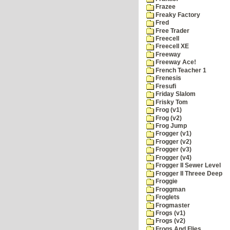
Frazee
Freaky Factory
Fred
Free Trader
Freecell
Freecell XE
Freeway
Freeway Ace!
French Teacher 1
Frenesis
Fresufi
Friday Slalom
Frisky Tom
Frog (v1)
Frog (v2)
Frog Jump
Frogger (v1)
Frogger (v2)
Frogger (v3)
Frogger (v4)
Frogger II Sewer Level
Frogger II Threee Deep
Froggie
Froggman
Froglets
Frogmaster
Frogs (v1)
Frogs (v2)
Frogs And Flies