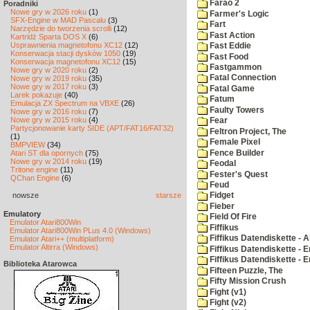
Farao 2
Poradniki
Nowe gry w 2026 roku
(1)
Farmer's Logic
SFX-Engine w MAD Pascalu
(3)
Fart
Narzędzie do tworzenia scrolli
(12)
Fast Action
Kartridż Sparta DOS X
(6)
Usprawnienia magnetofonu XC12
(12)
Fast Eddie
Konserwacja stacji dysków 1050
(19)
Fast Food
Konserwacja magnetofonu XC12
(15)
Fastgammon
Nowe gry w 2020 roku
(2)
Fatal Connection
Nowe gry w 2019 roku
(35)
Nowe gry w 2017 roku
(3)
Fatal Game
Larek pokazuje
(40)
Fatum
Emulacja ZX Spectrum na VBXE
(26)
Faulty Towers
Nowe gry w 2016 roku
(7)
Nowe gry w 2015 roku
(4)
Fear
Partycjonowanie karty SIDE (APT/FAT16/FAT32)
Feltron Project, The
(1)
Female Pixel
BMPVIEW
(34)
Fence Builder
Atari ST dla opornych
(75)
Nowe gry w 2014 roku
(19)
Feodal
Tritone engine
(11)
Fester's Quest
QChan Engine
(6)
Feud
nowsze
starsze
Fidget
Fieber
Emulatory
Field Of Fire
Emulator Atari800Win
Fiffikus
Emulator Atari800Win PLus 4.0 (Windows)
Fiffikus Datendiskette - 
Emulator Atari++ (multiplatform)
Emulator Altirra (Windows)
Fiffikus Datendiskette - E
Fiffikus Datendiskette - 
Biblioteka Atarowca
Fifteen Puzzle, The
Fifty Mission Crush
Fight (v1)
Fight (v2)