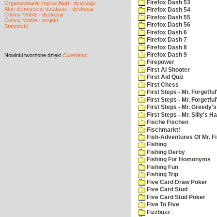
Firefox Dash 53
Organizowanie imprez Atari - dyskusja
Atari demoscene database - dyskusja
Firefox Dash 54
Colony Mobile - dyskusja
Firefox Dash 55
Colony Mobile - projekt
Firefox Dash 56
Statystyki
Firefox Dash 6
Firefox Dash 7
Firefox Dash 8
Firefox Dash 9
Nowinki
tworzone dzięki
CuteNews
Firepower
First AI Shooter
First Aid Quiz
First Chess
First Steps - Mr. Forgetful
First Steps - Mr. Forgetfu
First Steps - Mr. Greedy'
First Steps - Mr. Silly's Ha
Fische Fischen
Fischmarkt!
Fish-Adventures Of Mr. Fi
Fishing
Fishing Derby
Fishing For Homonyms
Fishing Fun
Fishing Trip
Five Card Draw Poker
Five Card Stud
Five Card Stud Poker
Five To Five
Fizzbuzz