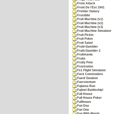
Front Attack
Front De l'Est 1941
Frontier Galaxy
Frostbite
Fruit Machine (v1)
Fruit Machine (v2)
Fruit Machine (v3)
Fruit Machine Simulator
Fruit Pickin
Fruit Poker
Fruit Salad
Fruiti-Gambler
Fruiti-Gambler 2
Fruitmania
Fruits
Fruity Pete
Frustration
Fs1 Flight Simulator
Fuck Commodore
Fuenf Gewinnt
Fuerstentum
Fujiama Run
Fujinet Battleship!
Full House
Full House Poker
Fullhouse
Fun Day
Fun One
Fun With Words