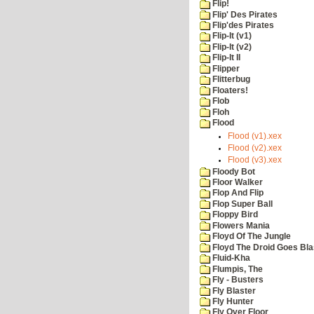
Flip!
Flip' Des Pirates
Flip'des Pirates
Flip-It (v1)
Flip-It (v2)
Flip-It II
Flipper
Flitterbug
Floaters!
Flob
Floh
Flood
Flood (v1).xex
Flood (v2).xex
Flood (v3).xex
Floody Bot
Floor Walker
Flop And Flip
Flop Super Ball
Floppy Bird
Flowers Mania
Floyd Of The Jungle
Floyd The Droid Goes Blas
Fluid-Kha
Flumpis, The
Fly - Busters
Fly Blaster
Fly Hunter
Fly Over Floor