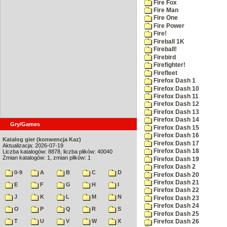
Fire Fox
Fire Man
Fire One
Fire Power
Fire!
Fireball 1K
Fireball!
Firebird
Firefighter!
Firefleet
Firefox Dash 1
Firefox Dash 10
Firefox Dash 11
Firefox Dash 12
Firefox Dash 13
Firefox Dash 14
Gry/Games
Firefox Dash 15
Firefox Dash 16
Katalog gier (konwencja Kaz)
Firefox Dash 17
Aktualizacja: 2026-07-19
Firefox Dash 18
Liczba katalogów: 8878, liczba plików: 40040
Zmian katalogów: 1, zmian plików: 1
Firefox Dash 19
Firefox Dash 2
0-9
A
B
C
D
Firefox Dash 20
Firefox Dash 21
E
F
G
H
I
Firefox Dash 22
J
K
L
M
N
Firefox Dash 23
Firefox Dash 24
O
P
Q
R
S
Firefox Dash 25
T
U
V
W
X
Firefox Dash 26