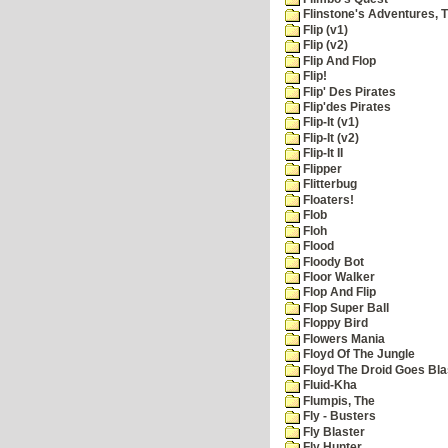
Flinstone's Adventures, 
Flip (v1)
Flip (v2)
Flip And Flop
Flip!
Flip' Des Pirates
Flip'des Pirates
Flip-It (v1)
Flip-It (v2)
Flip-It II
Flipper
Flitterbug
Floaters!
Flob
Floh
Flood
Floody Bot
Floor Walker
Flop And Flip
Flop Super Ball
Floppy Bird
Flowers Mania
Floyd Of The Jungle
Floyd The Droid Goes Blas
Fluid-Kha
Flumpis, The
Fly - Busters
Fly Blaster
Fly Hunter