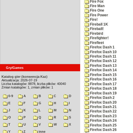
Fire Fox
Fire Man
Fire One
Fire Power
Fire!
Fireball 1K
Fireball!
Firebird
Firefighter!
Firefleet
Firefox Dash 1
Firefox Dash 10
Firefox Dash 11
Firefox Dash 12
Firefox Dash 13
Gry/Games
Firefox Dash 14
Firefox Dash 15
Katalog gier (konwencja Kaz)
Firefox Dash 16
Aktualizacja: 2026-07-19
Liczba katalogów: 8878, liczba plików: 40040
Firefox Dash 17
Zmian katalogów: 1, zmian plików: 1
Firefox Dash 18
Firefox Dash 19
0-9
A
B
C
D
Firefox Dash 2
Firefox Dash 20
E
F
G
H
I
Firefox Dash 21
J
K
L
M
N
Firefox Dash 22
Firefox Dash 23
O
P
Q
R
S
Firefox Dash 24
T
U
V
W
X
Firefox Dash 25
Firefox Dash 26
Y
Z
inne