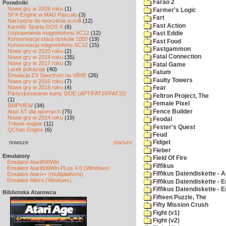
Farao 2
Poradniki
Nowe gry w 2026 roku
(1)
Farmer's Logic
SFX-Engine w MAD Pascalu
(3)
Fart
Narzędzie do tworzenia scrolli
(12)
Fast Action
Kartridż Sparta DOS X
(6)
Usprawnienia magnetofonu XC12
(12)
Fast Eddie
Konserwacja stacji dysków 1050
(19)
Fast Food
Konserwacja magnetofonu XC12
(15)
Fastgammon
Nowe gry w 2020 roku
(2)
Fatal Connection
Nowe gry w 2019 roku
(35)
Nowe gry w 2017 roku
(3)
Fatal Game
Larek pokazuje
(40)
Fatum
Emulacja ZX Spectrum na VBXE
(26)
Faulty Towers
Nowe gry w 2016 roku
(7)
Nowe gry w 2015 roku
(4)
Fear
Partycjonowanie karty SIDE (APT/FAT16/FAT32)
Feltron Project, The
(1)
Female Pixel
BMPVIEW
(34)
Fence Builder
Atari ST dla opornych
(75)
Nowe gry w 2014 roku
(19)
Feodal
Tritone engine
(11)
Fester's Quest
QChan Engine
(6)
Feud
nowsze
starsze
Fidget
Fieber
Emulatory
Field Of Fire
Emulator Atari800Win
Fiffikus
Emulator Atari800Win PLus 4.0 (Windows)
Fiffikus Datendiskette - 
Emulator Atari++ (multiplatform)
Emulator Altirra (Windows)
Fiffikus Datendiskette - E
Fiffikus Datendiskette - 
Biblioteka Atarowca
Fifteen Puzzle, The
Fifty Mission Crush
Fight (v1)
Fight (v2)