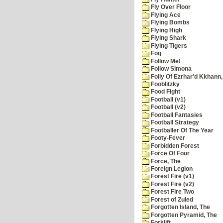
Fly Over Floor
Flying Ace
Flying Bombs
Flying High
Flying Shark
Flying Tigers
Fog
Follow Me!
Follow Simona
Folly Of Ezrhar'd Kkhann,
Fooblitzky
Food Fight
Football (v1)
Football (v2)
Football Fantasies
Football Strategy
Footballer Of The Year
Footy-Fever
Forbidden Forest
Force Of Four
Force, The
Foreign Legion
Forest Fire (v1)
Forest Fire (v2)
Forest Fire Two
Forest of Zuled
Forgotten Island, The
Forgotten Pyramid, The
Forklift