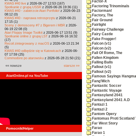
Factor-X
KWAS #40 live
z 2026-06-27 12:53 (167)
Factoring Trinominals
Spotkanie z grupą USSR
z 2026-06-26 19:36 (11)
KWAS #40 - zabierzcie Atari Portfolio!
z 2026-06-23
Factorman!
08:12 (0)
Factory, The
KWAS #40 - naprawa retrosprzętu
z 2026-06-21
Fair Ground
17:15 (1)
Fairlight
Sceny z demosceny #7 z Bigerem i MBR
z 2026-
06-19 22:08 (0)
Fairway Challenge
Atari Floppy Image Toolkit
z 2026-06-17 13:51 (9)
Fairy Castle
Spotkanie online z grupą LST
z 2026-06-16 16:32
Fake Frogger!
(17)
Recoil zintegrowany z macOS
z 2026-06-13 21:34
Falcon (v1)
(5)
Falcon (v2)
KWAS #40 odbędzie się w Katowicach
z 2026-06-
Fall Of Rome, The
07 17:59 (25)
Fallen Kingdom
Commodore po atarowsku
z 2026-05-28 21:50 (21)
Falling Balls
«« nowsze
starsze »»
Fallout (v1)
Fallout (v2)
AtariOnline.pl na YouTube
Famous Sayings Hangm
Fang'Mich
Fantastic Soccer
Fantastic Voyage
Fantasyland 2041
Fantasyland 2041 A.D
Fantazi 1
Fantazi 2
Fantom Opery
Fantomas Proti Scotland
Far West Story
Farao
Pomocnik/Helper
Farao 1