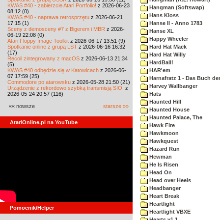
KWAS #40 - zabierzcie Atari Portfolio!
z 2026-06-23
Hangman (Softswap)
08:12 (0)
Hans Kloss
KWAS #40 - naprawa retrosprzętu
z 2026-06-21
17:15 (1)
Hanse II - Anno 1783
Sceny z demosceny #7 z Bigerem i MBR
z 2026-
Hanse XL
06-19 22:08 (0)
Happy Wheeler
Atari Floppy Image Toolkit
z 2026-06-17 13:51 (9)
Spotkanie online z grupą LST
z 2026-06-16 16:32
Hard Hat Mack
(17)
Hard Hat Willy
Recoil zintegrowany z macOS
z 2026-06-13 21:34
HardBall!
(5)
KWAS #40 odbędzie się w Katowicach
z 2026-06-
HAR'em
07 17:59 (25)
Harnafratz 1 - Das Buch der
Commodore po atarowsku
z 2026-05-28 21:50 (21)
Harvey Wallbanger
Urządzenie z rekordowo szybką transmisją SIO!
z
2026-05-24 20:57 (116)
Hats
Haunted Hill
«« nowsze
starsze »»
Haunted House
Haunted Palace, The
AtariOnline.pl na YouTube
Hawk Fire
Hawkmoon
Hawkquest
Hazard Run
Hcwman
He Is Risen
Head On
Head over Heels
Headbanger
Heart Break
Heartlight
Pomocnik/Helper
Heartlight VBXE
Hearts v1.1