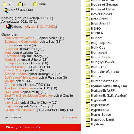
Y
Z
inne
House of Secrets
House of Usher
Całość 3074 MB
Hover Bovver
Katalog gier (konwencja TOSEC)
Hrad Smrti
Aktualizacja: 2021-07-11
Hrad Smrti II
Całość
,
md5
sha
(
7-Zip
,
TUGZip
)
HSN-X
HSNX 4
Opisy gier
"Old Towers" (Atari ST)
opisał Misza (19)
Hubert
Submarine Commander
opisał Kaz (36)
Hugojagd XL
Frogs
opisał Xeen (0)
Hulk Out
Choplifter!
opisał Urborg (0)
Joust
opisał Urborg (17)
Humanoid
Commando
opisał Urborg (35)
Hunch Back
Mario Bros
opisał Urborg (13)
Hungry Hawks
Xenophobe
opisał Urborg (36)
Robbo Forever
opisał tbxx (16)
Hunt, The
Kolony 2106
opisał tbxx (3)
Hunt the Wumpas
Archon II: Adept
opisał Urborg/TDC (9)
Hunter
Spitfire Ace/Hellcat Ace
opisał Farscape (9)
Wyspa
opisał Kaz (9)
Hurdenlaufer, Der
Archon
opisał Urborg/TDC (16)
Hyams Adventure, The
The Last Starfighter
opisał TDC (30)
Hydraulik (ASF)
Dwie Wieże
opisał Muffy (19)
Basil The Great Mouse Detective
opisał Charlie
Hydraulik (L.K. Avalon)
Cherry (125)
Hyperball
Inny Świat
opisał Charlie Cherry (17)
Hyperblast!
Inspektor
opisał Charlie Cherry (19)
Grand Prix Simulator
opisał Charlie Cherry (16)
Hyperborea
Hyper-Space
«« nowsze
starsze »»
Hypnotic Land
Hysteria
Wewnętrzne/Internals