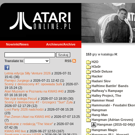
Nowinki/News
Archiwum/Archive
153
gry w katalogu
H
:
Translate to
RSS
H2O
H3x0r
H3x0r Deluxe
Letnia edycja Silly Venture 2026
z 2026-07-31
Hacker
15:41 (36)
Pamięci Jurgiego
z 2026-07-21 12:42 (1)
Hadani Slov
Sceny z demosceny #7: opowiada SuN
z 2026-07-
Halftime Battlin' Bands
19 15:24 (2)
Halfway's Rampage
Atari Muzeum w Poznaniu na KWAS #40
z 2026-
07-16 16:10 (4)
Halley Project, The
Nie żyje kolega Pecuś
z 2026-07-13 18:00 (30)
Hammer Head
Sceny z demosceny #7 - Grzegorz "Sun" Żyła
z
Hammurabi - Feudalni Eko
2026-07-12 17:29 (12)
Lost Party 2026 nadchodzi
z 2026-07-08 15:28
Hangman
(23)
Hang-Man
Pan Zenon i Atari na KWAS #40
z 2026-07-07 13:25
Hangman (Adrian Groves)
(7)
Spotkanie z redakcją "The Voice"
z 2026-07-04
Hangman (2015-02-04)(G
07:42 (9)
Hangman Magic
KWAS #40 live
z 2026-06-27 12:53 (167)
Spotkanie z grupą USSR
z 2026-06-26 19:36 (11)
Hangman (R.L. Howart)