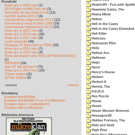
Poradniki
Heathcliff - Fun with Spelli
Nowe gry w 2026 roku
(1)
SFX-Engine w MAD Pascalu
(3)
Heavenly Gates, The
Narzędzie do tworzenia scrolli
(12)
Heavy Metal
Kartridż Sparta DOS X
(6)
Hektor
Usprawnienia magnetofonu XC12
(12)
Konserwacja stacji dysków 1050
(19)
Heli in the Caves
Konserwacja magnetofonu XC12
(15)
Heli in the Caves Extended 
Nowe gry w 2020 roku
(2)
Heli Killer
Nowe gry w 2019 roku
(35)
Nowe gry w 2017 roku
(3)
Helicops
Larek pokazuje
(40)
Helicopter Pilot
Emulacja ZX Spectrum na VBXE
(26)
Helix
Nowe gry w 2016 roku
(7)
Nowe gry w 2015 roku
(4)
Hellcat Ace
Partycjonowanie karty SIDE (APT/FAT16/FAT32)
Helliman
(1)
Help!
BMPVIEW
(34)
Atari ST dla opornych
(75)
Henri
Nowe gry w 2014 roku
(19)
Henry's House
Tritone engine
(11)
Herbert
QChan Engine
(6)
Herbert II
nowsze
starsze
Hermit, The
H.E.R.O
Emulatory
Hex Puzzle
Emulator Atari800Win
Emulator Atari800Win PLus 4.0 (Windows)
Hexan
Emulator Atari++ (multiplatform)
Hexen
Emulator Altirra (Windows)
Hexen Mussen Brennen
Biblioteka Atarowca
HexxagonXE
Hidden Fortress, The
Hide and Seek
High Rise
High Rise (Microlearn)