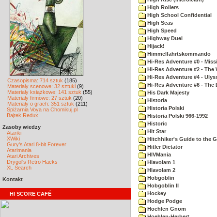
High Rollers
High School Confidential
High Seas
High Speed
Highway Duel
Hijack!
Himmelfahrtskommando
Hi-Res Adventure #0 - Miss
Hi-Res Adventure #2 - The 
Hi-Res Adventure #4 - Ulys
Czasopisma: 714 sztuk
(185)
Hi-Res Adventure #6 - The 
Materiały scenowe: 32 sztuki
(9)
Materiały książkowe: 141 sztuk
(55)
His Dark Majesty
Materiały firmowe: 27 sztuk
(20)
Historia
Materiały o grach: 351 sztuk
(211)
Historia Polski
Spiżarnia Voya na Chomikuj.pl
Bajtek Redux
Historia Polski 966-1992
Historic
Zasoby wiedzy
Hit Star
Atariki
XWiki
Hitchhiker's Guide to the G
Gury's Atari 8-bit Forever
Hitler Dictator
Atarimania
HIVMania
Atari Archives
Drygol's Retro Hacks
Hlavolam 1
XL Search
Hlavolam 2
Hobgoblin
Kontakt
Hobgoblin II
Hockey
HI SCORE CAFÉ
Hodge Podge
Hoehlen Gnom
Hoehlen-Herbert