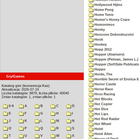
Hollywood Hijinx
Home Pong
Home Tenis
Homer's Honey Craze
Homonimos
Honky
Honzovo Dobrodruzstvi
Hook
Hookey
Hopp 2012
Hopper (Atariserv)
Hopper (Petivan, James L.)
Hopper (SoftSide Publicati
Hoppo
Horde, The
Gry/Games
Horrible Secret of Erotica-X
Horror Castle
Katalog gier (konwencja Kaz)
Horse Race
Aktualizacja: 2026-07-19
Liczba katalogów: 8878, liczba plików: 40040
Hoss Racing
Zmian katalogów: 1, zmian plików: 1
Hot Blocks
Hot Copter
0-9
A
B
C
D
Hot Dice
E
F
G
H
I
Hot Lips
Hot Rod Raider
J
K
L
M
N
Hot Wheel
O
P
Q
R
S
Hotel
Hotel Alien
T
U
V
W
X
House of Devil