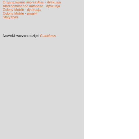
Organizowanie imprez Atari - dyskusja
Atari demoscene database - dyskusja
Colony Mobile - dyskusja
Colony Mobile - projekt
Statystyki
Nowinki
tworzone dzięki
CuteNews