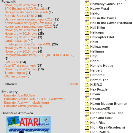
Poradniki
Heavenly Gates, The
Nowe gry w 2026 roku
(1)
SFX-Engine w MAD Pascalu
(3)
Heavy Metal
Narzędzie do tworzenia scrolli
(12)
Hektor
Kartridż Sparta DOS X
(6)
Heli in the Caves
Usprawnienia magnetofonu XC12
(12)
Konserwacja stacji dysków 1050
(19)
Heli in the Caves Extended 
Konserwacja magnetofonu XC12
(15)
Heli Killer
Nowe gry w 2020 roku
(2)
Helicops
Nowe gry w 2019 roku
(35)
Nowe gry w 2017 roku
(3)
Helicopter Pilot
Larek pokazuje
(40)
Helix
Emulacja ZX Spectrum na VBXE
(26)
Hellcat Ace
Nowe gry w 2016 roku
(7)
Nowe gry w 2015 roku
(4)
Helliman
Partycjonowanie karty SIDE (APT/FAT16/FAT32)
Help!
(1)
Henri
BMPVIEW
(34)
Atari ST dla opornych
(75)
Henry's House
Nowe gry w 2014 roku
(19)
Herbert
Tritone engine
(11)
Herbert II
QChan Engine
(6)
Hermit, The
nowsze
starsze
H.E.R.O
Hex Puzzle
Emulatory
Hexan
Emulator Atari800Win
Emulator Atari800Win PLus 4.0 (Windows)
Hexen
Emulator Atari++ (multiplatform)
Hexen Mussen Brennen
Emulator Altirra (Windows)
HexxagonXE
Biblioteka Atarowca
Hidden Fortress, The
Hide and Seek
High Rise
High Rise (Microlearn)
High Rollers