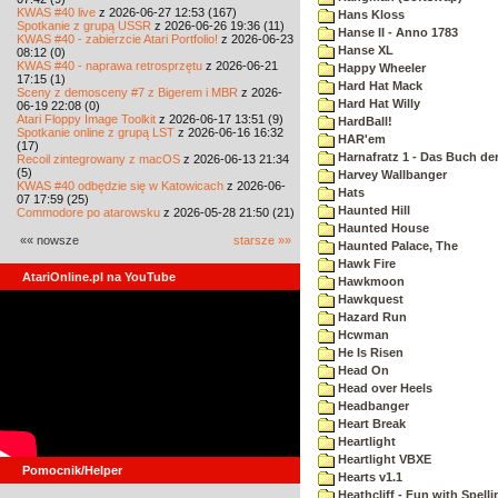
KWAS #40 live
z 2026-06-27 12:53 (167)
Hans Kloss
Spotkanie z grupą USSR
z 2026-06-26 19:36 (11)
Hanse II - Anno 1783
KWAS #40 - zabierzcie Atari Portfolio!
z 2026-06-23
Hanse XL
08:12 (0)
KWAS #40 - naprawa retrosprzętu
z 2026-06-21
Happy Wheeler
17:15 (1)
Hard Hat Mack
Sceny z demosceny #7 z Bigerem i MBR
z 2026-
Hard Hat Willy
06-19 22:08 (0)
Atari Floppy Image Toolkit
z 2026-06-17 13:51 (9)
HardBall!
Spotkanie online z grupą LST
z 2026-06-16 16:32
HAR'em
(17)
Harnafratz 1 - Das Buch der
Recoil zintegrowany z macOS
z 2026-06-13 21:34
(5)
Harvey Wallbanger
KWAS #40 odbędzie się w Katowicach
z 2026-06-
Hats
07 17:59 (25)
Haunted Hill
Commodore po atarowsku
z 2026-05-28 21:50 (21)
Haunted House
«« nowsze
starsze »»
Haunted Palace, The
Hawk Fire
AtariOnline.pl na YouTube
Hawkmoon
Hawkquest
Hazard Run
Hcwman
He Is Risen
Head On
Head over Heels
Headbanger
Heart Break
Heartlight
Heartlight VBXE
Pomocnik/Helper
Hearts v1.1
Heathcliff - Fun with Spelli