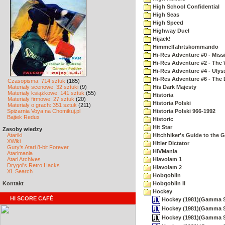
High School Confidential
High Seas
High Speed
Highway Duel
Hijack!
Himmelfahrtskommando
Hi-Res Adventure #0 - Miss
Hi-Res Adventure #2 - The 
Hi-Res Adventure #4 - Ulys
Hi-Res Adventure #6 - The 
Czasopisma: 714 sztuk
(185)
Materiały scenowe: 32 sztuki
(9)
His Dark Majesty
Materiały książkowe: 141 sztuk
(55)
Historia
Materiały firmowe: 27 sztuk
(20)
Historia Polski
Materiały o grach: 351 sztuk
(211)
Spiżarnia Voya na Chomikuj.pl
Historia Polski 966-1992
Bajtek Redux
Historic
Hit Star
Zasoby wiedzy
Atariki
Hitchhiker's Guide to the G
XWiki
Hitler Dictator
Gury's Atari 8-bit Forever
HIVMania
Atarimania
Atari Archives
Hlavolam 1
Drygol's Retro Hacks
Hlavolam 2
XL Search
Hobgoblin
Kontakt
Hobgoblin II
Hockey
HI SCORE CAFÉ
Hockey (1981)(Gamma So
Hockey (1981)(Gamma So
Hockey (1981)(Gamma Sof