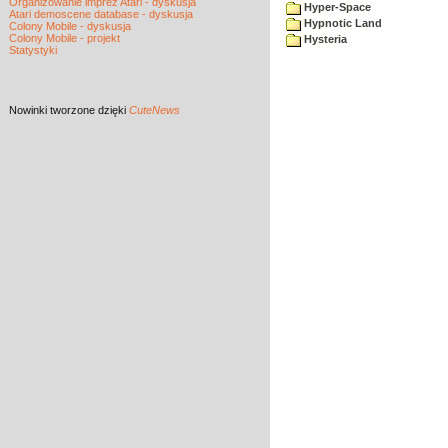
Organizowanie imprez Atari - dyskusja
Hyper-Space
Atari demoscene database - dyskusja
Hypnotic Land
Colony Mobile - dyskusja
Colony Mobile - projekt
Hysteria
Statystyki
Nowinki
tworzone dzięki
CuteNews