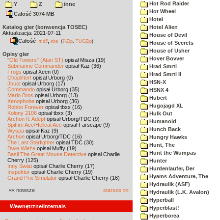
Hot Rod Raider
Y
Z
inne
Hot Wheel
Całość 3074 MB
Hotel
Katalog gier (konwencja TOSEC)
Hotel Alien
Aktualizacja: 2021-07-11
House of Devil
Całość
,
md5
sha
(
7-Zip
,
TUGZip
)
House of Secrets
House of Usher
Opisy gier
Hover Bovver
"Old Towers" (Atari ST)
opisał Misza (19)
Submarine Commander
opisał Kaz (36)
Hrad Smrti
Frogs
opisał Xeen (0)
Hrad Smrti II
Choplifter!
opisał Urborg (0)
HSN-X
Joust
opisał Urborg (17)
Commando
opisał Urborg (35)
HSNX 4
Mario Bros
opisał Urborg (13)
Hubert
Xenophobe
opisał Urborg (36)
Hugojagd XL
Robbo Forever
opisał tbxx (16)
Kolony 2106
opisał tbxx (3)
Hulk Out
Archon II: Adept
opisał Urborg/TDC (9)
Humanoid
Spitfire Ace/Hellcat Ace
opisał Farscape (9)
Hunch Back
Wyspa
opisał Kaz (9)
Archon
opisał Urborg/TDC (16)
Hungry Hawks
The Last Starfighter
opisał TDC (30)
Hunt, The
Dwie Wieże
opisał Muffy (19)
Hunt the Wumpas
Basil The Great Mouse Detective
opisał Charlie
Cherry (125)
Hunter
Inny Świat
opisał Charlie Cherry (17)
Hurdenlaufer, Der
Inspektor
opisał Charlie Cherry (19)
Hyams Adventure, The
Grand Prix Simulator
opisał Charlie Cherry (16)
Hydraulik (ASF)
«« nowsze
starsze »»
Hydraulik (L.K. Avalon)
Hyperball
Wewnętrzne/Internals
Hyperblast!
Hyperborea