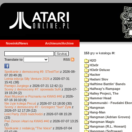
Nowinki/News
Archiwum/Archive
153
gry w katalogu
H
:
Translate to
RSS
H2O
H3x0r
H3x0r Deluxe
Spotkanie z demosceną #9: STeel/Tori
z 2026-08-
Hacker
07 20:49 (8)
Letnia edycja Silly Venture 2026
z 2026-07-31
Hadani Slov
15:41 (38)
Halftime Battlin' Bands
Pamięci Jurgiego
z 2026-07-21 12:42 (1)
Halfway's Rampage
Sceny z demosceny #7: opowiada SuN
z 2026-07-
19 15:24 (2)
Halley Project, The
Atari Muzeum w Poznaniu na KWAS #40
z 2026-
Hammer Head
07-16 16:10 (4)
Hammurabi - Feudalni Eko
Nie żyje kolega Pecuś
z 2026-07-13 18:00 (30)
Sceny z demosceny #7 - Grzegorz "Sun" Żyła
z
Hangman
2026-07-12 17:29 (12)
Hang-Man
Lost Party 2026 nadchodzi
z 2026-07-08 15:28
Hangman (Adrian Groves)
(23)
Pan Zenon i Atari na KWAS #40
z 2026-07-07 13:25
Hangman Magic
(7)
Hangman (R.L. Howart)
Spotkanie z redakcją "The Voice"
z 2026-07-04
Hangman (Softswap)
07:42 (9)