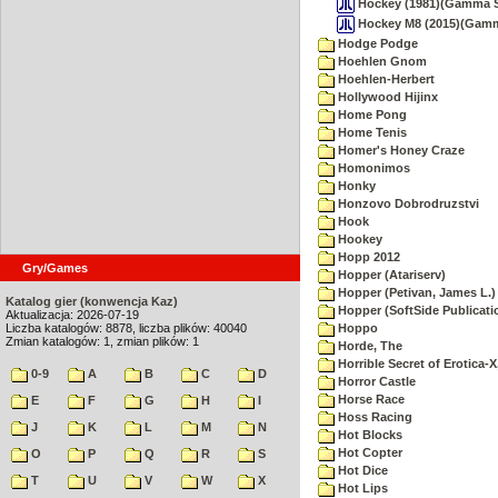
Hockey (1981)(Gamma S
Hockey M8 (2015)(Gamma
Hodge Podge
Hoehlen Gnom
Hoehlen-Herbert
Hollywood Hijinx
Home Pong
Home Tenis
Homer's Honey Craze
Homonimos
Honky
Honzovo Dobrodruzstvi
Hook
Hookey
Hopp 2012
Gry/Games
Hopper (Atariserv)
Hopper (Petivan, James L.)
Katalog gier (konwencja Kaz)
Hopper (SoftSide Publicati
Aktualizacja: 2026-07-19
Liczba katalogów: 8878, liczba plików: 40040
Hoppo
Zmian katalogów: 1, zmian plików: 1
Horde, The
Horrible Secret of Erotica-X
0-9
A
B
C
D
Horror Castle
Horse Race
E
F
G
H
I
Hoss Racing
J
K
L
M
N
Hot Blocks
Hot Copter
O
P
Q
R
S
Hot Dice
T
U
V
W
X
Hot Lips