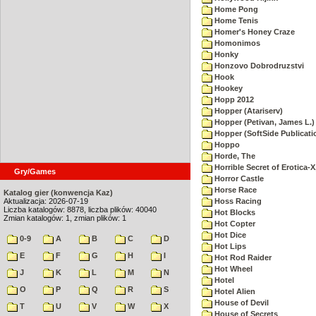
Home Pong
Home Tenis
Homer's Honey Craze
Homonimos
Honky
Honzovo Dobrodruzstvi
Hook
Hookey
Hopp 2012
Hopper (Atariserv)
Hopper (Petivan, James L.)
Hopper (SoftSide Publicati
Hoppo
Horde, The
Horrible Secret of Erotica-X
Gry/Games
Horror Castle
Horse Race
Katalog gier (konwencja Kaz)
Aktualizacja: 2026-07-19
Hoss Racing
Liczba katalogów: 8878, liczba plików: 40040
Hot Blocks
Zmian katalogów: 1, zmian plików: 1
Hot Copter
Hot Dice
0-9
A
B
C
D
Hot Lips
E
F
G
H
I
Hot Rod Raider
Hot Wheel
J
K
L
M
N
Hotel
O
P
Q
R
S
Hotel Alien
House of Devil
T
U
V
W
X
House of Secrets