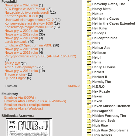
Poradniki
Heavenly Gates, The
Nowe gry w 2026 roku
(1)
SFX-Engine w MAD Pascalu
(3)
Heavy Metal
Narzędzie do tworzenia scrolli
(12)
Hektor
Kartridż Sparta DOS X
(6)
Heli in the Caves
Usprawnienia magnetofonu XC12
(12)
Konserwacja stacji dysków 1050
(19)
Heli in the Caves Extended 
Konserwacja magnetofonu XC12
(15)
Heli Killer
Nowe gry w 2020 roku
(2)
Helicops
Nowe gry w 2019 roku
(35)
Nowe gry w 2017 roku
(3)
Helicopter Pilot
Larek pokazuje
(40)
Helix
Emulacja ZX Spectrum na VBXE
(26)
Hellcat Ace
Nowe gry w 2016 roku
(7)
Nowe gry w 2015 roku
(4)
Helliman
Partycjonowanie karty SIDE (APT/FAT16/FAT32)
Help!
(1)
Henri
BMPVIEW
(34)
Atari ST dla opornych
(75)
Henry's House
Nowe gry w 2014 roku
(19)
Herbert
Tritone engine
(11)
Herbert II
QChan Engine
(6)
Hermit, The
nowsze
starsze
H.E.R.O
Hex Puzzle
Emulatory
Hexan
Emulator Atari800Win
Emulator Atari800Win PLus 4.0 (Windows)
Hexen
Emulator Atari++ (multiplatform)
Hexen Mussen Brennen
Emulator Altirra (Windows)
HexxagonXE
Biblioteka Atarowca
Hidden Fortress, The
Hide and Seek
High Rise
High Rise (Microlearn)
High Rollers