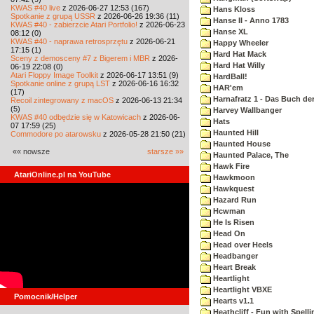
KWAS #40 live
z 2026-06-27 12:53 (167)
Hans Kloss
Spotkanie z grupą USSR
z 2026-06-26 19:36 (11)
Hanse II - Anno 1783
KWAS #40 - zabierzcie Atari Portfolio!
z 2026-06-23
Hanse XL
08:12 (0)
KWAS #40 - naprawa retrosprzętu
z 2026-06-21
Happy Wheeler
17:15 (1)
Hard Hat Mack
Sceny z demosceny #7 z Bigerem i MBR
z 2026-
Hard Hat Willy
06-19 22:08 (0)
Atari Floppy Image Toolkit
z 2026-06-17 13:51 (9)
HardBall!
Spotkanie online z grupą LST
z 2026-06-16 16:32
HAR'em
(17)
Harnafratz 1 - Das Buch der
Recoil zintegrowany z macOS
z 2026-06-13 21:34
(5)
Harvey Wallbanger
KWAS #40 odbędzie się w Katowicach
z 2026-06-
Hats
07 17:59 (25)
Haunted Hill
Commodore po atarowsku
z 2026-05-28 21:50 (21)
Haunted House
«« nowsze
starsze »»
Haunted Palace, The
Hawk Fire
AtariOnline.pl na YouTube
Hawkmoon
Hawkquest
Hazard Run
Hcwman
He Is Risen
Head On
Head over Heels
Headbanger
Heart Break
Heartlight
Heartlight VBXE
Pomocnik/Helper
Hearts v1.1
Heathcliff - Fun with Spelli