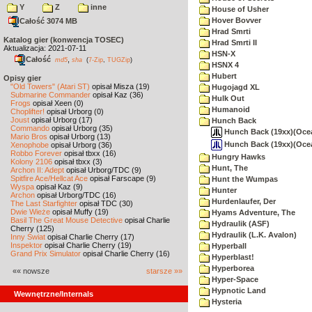
Y
Z
inne
House of Usher
Hover Bovver
Całość 3074 MB
Hrad Smrti
Katalog gier (konwencja TOSEC)
Hrad Smrti II
Aktualizacja: 2021-07-11
HSN-X
Całość
,
md5
sha
(
7-Zip
,
TUGZip
)
HSNX 4
Hubert
Opisy gier
"Old Towers" (Atari ST)
opisał Misza (19)
Hugojagd XL
Submarine Commander
opisał Kaz (36)
Hulk Out
Frogs
opisał Xeen (0)
Humanoid
Choplifter!
opisał Urborg (0)
Joust
opisał Urborg (17)
Hunch Back
Commando
opisał Urborg (35)
Hunch Back (19xx)(Ocea
Mario Bros
opisał Urborg (13)
Hunch Back (19xx)(Ocea
Xenophobe
opisał Urborg (36)
Robbo Forever
opisał tbxx (16)
Hungry Hawks
Kolony 2106
opisał tbxx (3)
Hunt, The
Archon II: Adept
opisał Urborg/TDC (9)
Spitfire Ace/Hellcat Ace
opisał Farscape (9)
Hunt the Wumpas
Wyspa
opisał Kaz (9)
Hunter
Archon
opisał Urborg/TDC (16)
Hurdenlaufer, Der
The Last Starfighter
opisał TDC (30)
Dwie Wieże
opisał Muffy (19)
Hyams Adventure, The
Basil The Great Mouse Detective
opisał Charlie
Hydraulik (ASF)
Cherry (125)
Hydraulik (L.K. Avalon)
Inny Świat
opisał Charlie Cherry (17)
Inspektor
opisał Charlie Cherry (19)
Hyperball
Grand Prix Simulator
opisał Charlie Cherry (16)
Hyperblast!
Hyperborea
«« nowsze
starsze »»
Hyper-Space
Hypnotic Land
Wewnętrzne/Internals
Hysteria