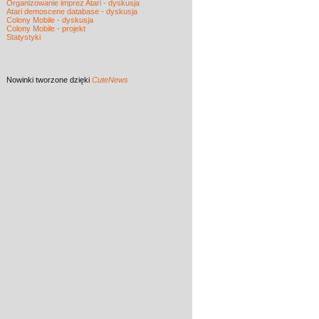
Organizowanie imprez Atari - dyskusja
Atari demoscene database - dyskusja
Colony Mobile - dyskusja
Colony Mobile - projekt
Statystyki
Nowinki
tworzone dzięki
CuteNews