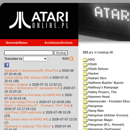
Nowinki/News
Archiwum/Archive
153
gry w katalogu
H
:
Translate to
RSS
H2O
H3x0r
H3x0r Deluxe
Spotkanie z demosceną #9: STeel/Tori
z 2026-08-
Hacker
07 20:49 (8)
Letnia edycja Silly Venture 2026
z 2026-07-31
Hadani Slov
15:41 (38)
Halftime Battlin' Bands
Pamięci Jurgiego
z 2026-07-21 12:42 (1)
Halfway's Rampage
Sceny z demosceny #7: opowiada SuN
z 2026-07-
19 15:24 (2)
Halley Project, The
Atari Muzeum w Poznaniu na KWAS #40
z 2026-
Hammer Head
07-16 16:10 (4)
Hammurabi - Feudalni Eko
Nie żyje kolega Pecuś
z 2026-07-13 18:00 (30)
Sceny z demosceny #7 - Grzegorz "Sun" Żyła
z
Hangman
2026-07-12 17:29 (12)
Hang-Man
Lost Party 2026 nadchodzi
z 2026-07-08 15:28
Hangman (Adrian Groves)
(23)
Pan Zenon i Atari na KWAS #40
z 2026-07-07 13:25
Hangman Magic
(7)
Hangman (R.L. Howart)
Spotkanie z redakcją "The Voice"
z 2026-07-04
Hangman (Softswap)
07:42 (9)