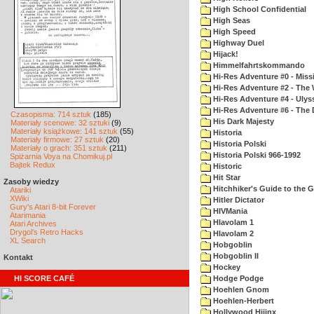
High School Confidential
High Seas
High Speed
Highway Duel
Hijack!
Himmelfahrtskommando
Hi-Res Adventure #0 - Miss
Hi-Res Adventure #2 - The 
Hi-Res Adventure #4 - Ulys
Hi-Res Adventure #6 - The 
Czasopisma: 714 sztuk
(185)
His Dark Majesty
Materiały scenowe: 32 sztuki
(9)
Materiały książkowe: 141 sztuk
(55)
Historia
Materiały firmowe: 27 sztuk
(20)
Historia Polski
Materiały o grach: 351 sztuk
(211)
Historia Polski 966-1992
Spiżarnia Voya na Chomikuj.pl
Bajtek Redux
Historic
Hit Star
Zasoby wiedzy
Hitchhiker's Guide to the G
Atariki
XWiki
Hitler Dictator
Gury's Atari 8-bit Forever
HIVMania
Atarimania
Hlavolam 1
Atari Archives
Drygol's Retro Hacks
Hlavolam 2
XL Search
Hobgoblin
Hobgoblin II
Kontakt
Hockey
HI SCORE CAFÉ
Hodge Podge
Hoehlen Gnom
Hoehlen-Herbert
Hollywood Hijinx