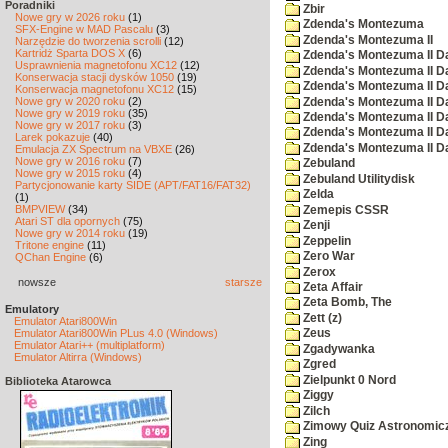
Poradniki
Zbir
Nowe gry w 2026 roku
(1)
Zdenda's Montezuma
SFX-Engine w MAD Pascalu
(3)
Zdenda's Montezuma II
Narzędzie do tworzenia scrolli
(12)
Kartridż Sparta DOS X
(6)
Zdenda's Montezuma II D
Usprawnienia magnetofonu XC12
(12)
Zdenda's Montezuma II D
Konserwacja stacji dysków 1050
(19)
Zdenda's Montezuma II D
Konserwacja magnetofonu XC12
(15)
Nowe gry w 2020 roku
(2)
Zdenda's Montezuma II D
Nowe gry w 2019 roku
(35)
Zdenda's Montezuma II D
Nowe gry w 2017 roku
(3)
Zdenda's Montezuma II D
Larek pokazuje
(40)
Zdenda's Montezuma II D
Emulacja ZX Spectrum na VBXE
(26)
Nowe gry w 2016 roku
(7)
Zebuland
Nowe gry w 2015 roku
(4)
Zebuland Utilitydisk
Partycjonowanie karty SIDE (APT/FAT16/FAT32)
Zelda
(1)
BMPVIEW
(34)
Zemepis CSSR
Atari ST dla opornych
(75)
Zenji
Nowe gry w 2014 roku
(19)
Zeppelin
Tritone engine
(11)
Zero War
QChan Engine
(6)
Zerox
nowsze
starsze
Zeta Affair
Zeta Bomb, The
Emulatory
Zett (z)
Emulator Atari800Win
Emulator Atari800Win PLus 4.0 (Windows)
Zeus
Emulator Atari++ (multiplatform)
Zgadywanka
Emulator Altirra (Windows)
Zgred
Zielpunkt 0 Nord
Biblioteka Atarowca
Ziggy
Zilch
Zimowy Quiz Astronomic
Zing