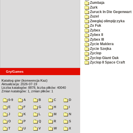
Zumbaja
Zurk
Zuruck In Die Gegenwart
Zuzel
Zweglaj olimpijczyka
Zx Fuk
Zybex
Zybex II
Zybex III
Zycie Maklera
Zycie Szejka
Zyclop
Zyclop Giant Oak
Zyclop II Space Craft
Gry/Games
Katalog gier (konwencja Kaz)
Aktualizacja: 2026-07-19
Liczba katalogów: 8878, liczba plików: 40040
Zmian katalogów: 1, zmian plików: 1
0-9
A
B
C
D
E
F
G
H
I
J
K
L
M
N
O
P
Q
R
S
T
U
V
W
X