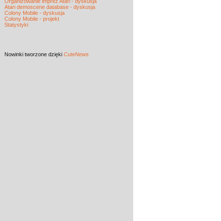
Organizowanie imprez Atari - dyskusja
Atari demoscene database - dyskusja
Colony Mobile - dyskusja
Colony Mobile - projekt
Statystyki
Nowinki
tworzone dzięki
CuteNews