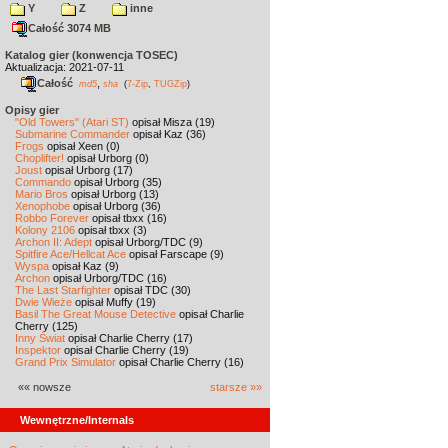
Y
Z
inne
Całość 3074 MB
Katalog gier (konwencja TOSEC)
Aktualizacja: 2021-07-11
Całość
,
md5
sha
(
7-Zip
,
TUGZip
)
Opisy gier
"Old Towers" (Atari ST)
opisał Misza (19)
Submarine Commander
opisał Kaz (36)
Frogs
opisał Xeen (0)
Choplifter!
opisał Urborg (0)
Joust
opisał Urborg (17)
Commando
opisał Urborg (35)
Mario Bros
opisał Urborg (13)
Xenophobe
opisał Urborg (36)
Robbo Forever
opisał tbxx (16)
Kolony 2106
opisał tbxx (3)
Archon II: Adept
opisał Urborg/TDC (9)
Spitfire Ace/Hellcat Ace
opisał Farscape (9)
Wyspa
opisał Kaz (9)
Archon
opisał Urborg/TDC (16)
The Last Starfighter
opisał TDC (30)
Dwie Wieże
opisał Muffy (19)
Basil The Great Mouse Detective
opisał Charlie
Cherry (125)
Inny Świat
opisał Charlie Cherry (17)
Inspektor
opisał Charlie Cherry (19)
Grand Prix Simulator
opisał Charlie Cherry (16)
«« nowsze
starsze »»
Wewnętrzne/Internals