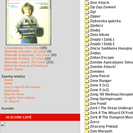
Zion Attack
Zip Zap Zonked
Zip!
Zipper
Zizkovska galerka
Zjadacz
Zlodej
Zloto Inkow
Znajdz I Zabij 1
Znajdz I Zabij 2
Czasopisma: 714 sztuk
(185)
Znicte Saddama Husajna
Materiały scenowe: 32 sztuki
(9)
Zodiac
Materiały książkowe: 141 sztuk
(55)
Zoltan Escape
Materiały firmowe: 27 sztuk
(20)
Materiały o grach: 351 sztuk
(211)
Zombie Apocalypse Simu
Spiżarnia Voya na Chomikuj.pl
Zombie Attack!
Bajtek Redux
Zombies
Zone Patrol
Zasoby wiedzy
Atariki
Zone Ranger
XWiki
Zone X (v1)
Gury's Atari 8-bit Forever
Zone X (v2)
Atarimania
Atari Archives
Zong '90 Weihnachtsspiel
Drygol's Retro Hacks
Zong-Springerspiel
XL Search
Zoo Food!
Zork I The Great Underg
Kontakt
Zork II The Wizard Of Fro
HI SCORE CAFÉ
Zork III The Dungeon Mas
Zorro
Ztraceny Poklad
Zulu Warpath