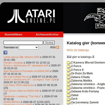
Nowinki/News
Archiwum/Archive
Katalog gier (konwe
Translate to
RSS
Wróc do katalogu
112
gier w katalogu
Z
:
Letnia edycja Silly Venture 2026
z 2026-07-31
15:41 (36)
Z Kamera Wsrod Osmiorn
Pamięci Jurgiego
z 2026-07-21 12:42 (1)
Sceny z demosceny #7: opowiada SuN
z 2026-07-
Z-Force
19 15:24 (2)
Z-Force II
Atari Muzeum w Poznaniu na KWAS #40
z 2026-
Za Duzo Za Malo
07-16 16:10 (4)
Nie żyje kolega Pecuś
z 2026-07-13 18:00 (30)
Zabara Chuda
Sceny z demosceny #7 - Grzegorz "Sun" Żyła
z
Zabavna Matika
2026-07-12 17:29 (12)
Zabavna strelnice - Angli
Lost Party 2026 nadchodzi
z 2026-07-08 15:28
Zabavna strelnice - Fran
(23)
Pan Zenon i Atari na KWAS #40
z 2026-07-07 13:25
Zabawa Kolo Fortuny
(7)
Zabul
Spotkanie z redakcją "The Voice"
z 2026-07-04
Zack
07:42 (9)
KWAS #40 live
z 2026-06-27 12:53 (167)
Zaczarowany Zamek
Spotkanie z grupą USSR
z 2026-06-26 19:36 (11)