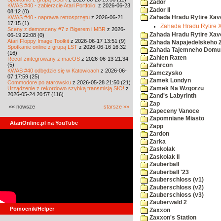
Zador
KWAS #40 - zabierzcie Atari Portfolio!
z 2026-06-23
Zador II
08:12 (0)
KWAS #40 - naprawa retrosprzętu
z 2026-06-21
Zahada Hradu Rytire Xav
17:15 (1)
Zahada Hradu Rytire 
Sceny z demosceny #7 z Bigerem i MBR
z 2026-
Zahada Hradu Rytire Xav
06-19 22:08 (0)
Atari Floppy Image Toolkit
z 2026-06-17 13:51 (9)
Zahada Napajedelskeho
Spotkanie online z grupą LST
z 2026-06-16 16:32
Zahada Tajemneho Domu
(16)
Zahlen Raten
Recoil zintegrowany z macOS
z 2026-06-13 21:34
(5)
Zahrcon
KWAS #40 odbędzie się w Katowicach
z 2026-06-
Zamczysko
07 17:59 (25)
Zamek Londyn
Commodore po atarowsku
z 2026-05-28 21:50 (21)
Zamek Na Wzgorzu
Urządzenie z rekordowo szybką transmisją SIO!
z
2026-05-24 20:57 (116)
Zand's Labyrinth
Zap
«« nowsze
starsze »»
Zapeceny Vanoce
Zapomniane Miasto
AtariOnline.pl na YouTube
Zapp
Zardon
Zarka
Zaskolak
Zaskolak II
Zauberball
Zauberball '23
Zauberschloss (v1)
Zauberschloss (v2)
Zauberschloss (v3)
Zauberwald 2
Pomocnik/Helper
Zaxxon
Zaxxon's Station