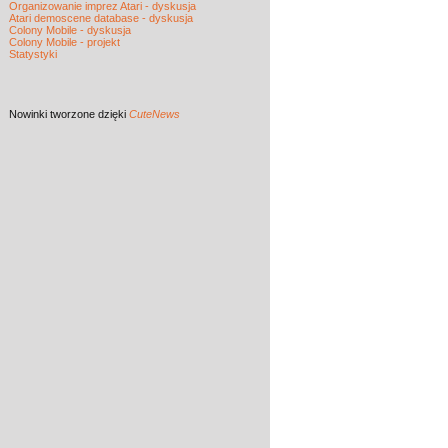
Organizowanie imprez Atari - dyskusja
Atari demoscene database - dyskusja
Colony Mobile - dyskusja
Colony Mobile - projekt
Statystyki
Nowinki
tworzone dzięki
CuteNews