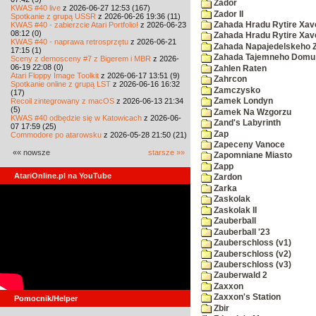
Zador
KWAS #40 live
z 2026-06-27 12:53 (167)
Zador II
Spotkanie z grupą USSR
z 2026-06-26 19:36 (11)
KWAS #40 - zabierzcie Atari Portfolio!
z 2026-06-23
Zahada Hradu Rytire Xav
08:12 (0)
Zahada Hradu Rytire Xav
KWAS #40 - naprawa retrosprzętu
z 2026-06-21
Zahada Napajedelskeho
17:15 (1)
Zahada Tajemneho Domu
Sceny z demosceny #7 z Bigerem i MBR
z 2026-
06-19 22:08 (0)
Zahlen Raten
Atari Floppy Image Toolkit
z 2026-06-17 13:51 (9)
Zahrcon
Spotkanie online z grupą LST
z 2026-06-16 16:32
Zamczysko
(17)
Recoil zintegrowany z macOS
z 2026-06-13 21:34
Zamek Londyn
(5)
Zamek Na Wzgorzu
KWAS #40 odbędzie się w Katowicach
z 2026-06-
Zand's Labyrinth
07 17:59 (25)
Zap
Commodore po atarowsku
z 2026-05-28 21:50 (21)
Zapeceny Vanoce
«« nowsze
starsze »»
Zapomniane Miasto
Zapp
AtariOnline.pl na YouTube
Zardon
Zarka
Zaskolak
Zaskolak II
Zauberball
Zauberball '23
Zauberschloss (v1)
Zauberschloss (v2)
Zauberschloss (v3)
Zauberwald 2
Zaxxon
Zaxxon's Station
Pomocnik/Helper
Zbir