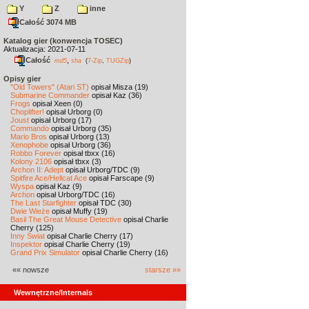
Y
Z
inne
Całość 3074 MB
Katalog gier (konwencja TOSEC)
Aktualizacja: 2021-07-11
Całość
,
md5
sha
(
7-Zip
,
TUGZip
)
Opisy gier
"Old Towers" (Atari ST)
opisał Misza (19)
Submarine Commander
opisał Kaz (36)
Frogs
opisał Xeen (0)
Choplifter!
opisał Urborg (0)
Joust
opisał Urborg (17)
Commando
opisał Urborg (35)
Mario Bros
opisał Urborg (13)
Xenophobe
opisał Urborg (36)
Robbo Forever
opisał tbxx (16)
Kolony 2106
opisał tbxx (3)
Archon II: Adept
opisał Urborg/TDC (9)
Spitfire Ace/Hellcat Ace
opisał Farscape (9)
Wyspa
opisał Kaz (9)
Archon
opisał Urborg/TDC (16)
The Last Starfighter
opisał TDC (30)
Dwie Wieże
opisał Muffy (19)
Basil The Great Mouse Detective
opisał Charlie
Cherry (125)
Inny Świat
opisał Charlie Cherry (17)
Inspektor
opisał Charlie Cherry (19)
Grand Prix Simulator
opisał Charlie Cherry (16)
«« nowsze
starsze »»
Wewnętrzne/Internals