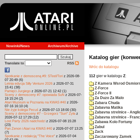
Nowinki/News
Archiwum/Archive
Katalog gier (konwe
Translate to
RSS
Wróc do katalogu
112
gier w katalogu
Z
:
Spotkanie z demosceną #9: STeel/Tori
z 2026-08-
07 20:49 (6)
Z Kamera Wsrod Osmiorn
Letnia edycja Silly Venture 2026
z 2026-07-31
15:41 (38)
Z-Force
Pamięci Jurgiego
z 2026-07-21 12:42 (1)
Z-Force II
Sceny z demosceny #7: opowiada SuN
z 2026-07-
Za Duzo Za Malo
19 15:24 (2)
Atari Muzeum w Poznaniu na KWAS #40
z 2026-
Zabara Chuda
07-16 16:10 (4)
Zabavna Matika
Nie żyje kolega Pecuś
z 2026-07-13 18:00 (30)
Zabavna strelnice - Angli
Sceny z demosceny #7 - Grzegorz "Sun" Żyła
z
Zabavna strelnice - Fran
2026-07-12 17:29 (12)
Lost Party 2026 nadchodzi
z 2026-07-08 15:28
Zabawa Kolo Fortuny
(23)
Zabul
Pan Zenon i Atari na KWAS #40
z 2026-07-07 13:25
Zack
(7)
Spotkanie z redakcją "The Voice"
z 2026-07-04
Zaczarowany Zamek
07:42 (9)