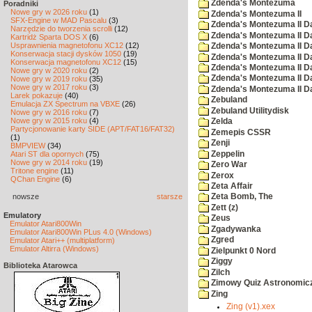
Zdenda's Montezuma
Poradniki
Nowe gry w 2026 roku
(1)
Zdenda's Montezuma II
SFX-Engine w MAD Pascalu
(3)
Zdenda's Montezuma II D
Narzędzie do tworzenia scrolli
(12)
Zdenda's Montezuma II D
Kartridż Sparta DOS X
(6)
Usprawnienia magnetofonu XC12
(12)
Zdenda's Montezuma II D
Konserwacja stacji dysków 1050
(19)
Zdenda's Montezuma II D
Konserwacja magnetofonu XC12
(15)
Zdenda's Montezuma II D
Nowe gry w 2020 roku
(2)
Zdenda's Montezuma II D
Nowe gry w 2019 roku
(35)
Nowe gry w 2017 roku
(3)
Zdenda's Montezuma II D
Larek pokazuje
(40)
Zebuland
Emulacja ZX Spectrum na VBXE
(26)
Zebuland Utilitydisk
Nowe gry w 2016 roku
(7)
Nowe gry w 2015 roku
(4)
Zelda
Partycjonowanie karty SIDE (APT/FAT16/FAT32)
Zemepis CSSR
(1)
Zenji
BMPVIEW
(34)
Zeppelin
Atari ST dla opornych
(75)
Nowe gry w 2014 roku
(19)
Zero War
Tritone engine
(11)
Zerox
QChan Engine
(6)
Zeta Affair
nowsze
starsze
Zeta Bomb, The
Zett (z)
Emulatory
Zeus
Emulator Atari800Win
Zgadywanka
Emulator Atari800Win PLus 4.0 (Windows)
Zgred
Emulator Atari++ (multiplatform)
Emulator Altirra (Windows)
Zielpunkt 0 Nord
Ziggy
Biblioteka Atarowca
Zilch
Zimowy Quiz Astronomic
Zing
Zing (v1).xex