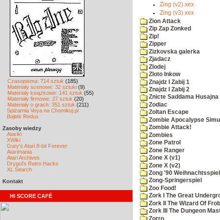
Zing (v2).xex
Zing (v3).xex
Zion Attack
Zip Zap Zonked
Zip!
Zipper
Zizkovska galerka
Zjadacz
Zlodej
Zloto Inkow
Czasopisma: 714 sztuk
(185)
Znajdz I Zabij 1
Materiały scenowe: 32 sztuki
(9)
Znajdz I Zabij 2
Materiały książkowe: 141 sztuk
(55)
Znicte Saddama Husajna
Materiały firmowe: 27 sztuk
(20)
Zodiac
Materiały o grach: 351 sztuk
(211)
Spiżarnia Voya na Chomikuj.pl
Zoltan Escape
Bajtek Redux
Zombie Apocalypse Simu
Zombie Attack!
Zasoby wiedzy
Atariki
Zombies
XWiki
Zone Patrol
Gury's Atari 8-bit Forever
Zone Ranger
Atarimania
Atari Archives
Zone X (v1)
Drygol's Retro Hacks
Zone X (v2)
XL Search
Zong '90 Weihnachtsspiel
Zong-Springerspiel
Kontakt
Zoo Food!
Zork I The Great Underg
HI SCORE CAFÉ
Zork II The Wizard Of Fro
Zork III The Dungeon Mas
Zorro