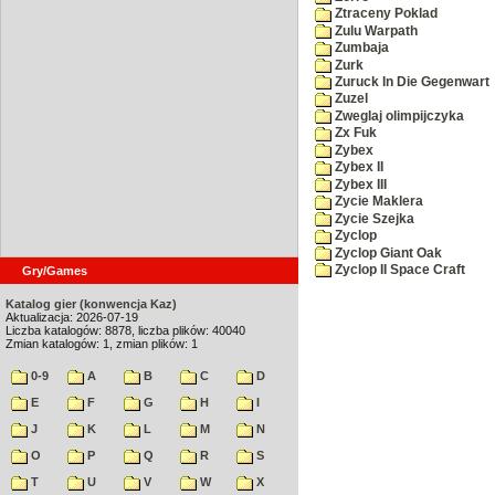
Ztraceny Poklad
Zulu Warpath
Zumbaja
Zurk
Zuruck In Die Gegenwart
Zuzel
Zweglaj olimpijczyka
Zx Fuk
Zybex
Zybex II
Zybex III
Zycie Maklera
Zycie Szejka
Zyclop
Zyclop Giant Oak
Zyclop II Space Craft
Gry/Games
Katalog gier (konwencja Kaz)
Aktualizacja: 2026-07-19
Liczba katalogów: 8878, liczba plików: 40040
Zmian katalogów: 1, zmian plików: 1
0-9
A
B
C
D
E
F
G
H
I
J
K
L
M
N
O
P
Q
R
S
T
U
V
W
X