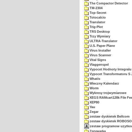
The Compactor Detector
TM-2304
Top-Secret
Totocalcio
Translator
Trig-Plot
TRS Desktop
Trzy Wymiary
ULTRA-Translator
U.S. Paper Plane
Virus Installer
Virus Scanner
Vital Signs
Vlaggenspel
Vypocet Hodnoty Integralu
Vypocet Transformatoru S 
Whatis
Wieczny Kalendarz
Worm
Wykresy trojwymiarowe
XEGS RAMcart128k File Fe
XEP80
Yau
Zegar
zestaw dyskietek Bellcom
zestaw dyskietek ROBOSO
zestaw programow uzytkow
Zgrywarka