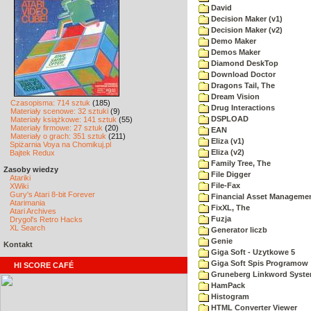
David
Decision Maker (v1)
Decision Maker (v2)
Demo Maker
Demos Maker
Diamond DeskTop
Download Doctor
Dragons Tail, The
Dream Vision
Czasopisma: 714 sztuk
(185)
Drug Interactions
Materiały scenowe: 32 sztuki
(9)
DSPLOAD
Materiały książkowe: 141 sztuk
(55)
Materiały firmowe: 27 sztuk
(20)
EAN
Materiały o grach: 351 sztuk
(211)
Eliza (v1)
Spiżarnia Voya na Chomikuj.pl
Eliza (v2)
Bajtek Redux
Family Tree, The
Zasoby wiedzy
File Digger
Atariki
File-Fax
XWiki
Gury's Atari 8-bit Forever
Financial Asset Manageme
Atarimania
FixXL, The
Atari Archives
Fuzja
Drygol's Retro Hacks
XL Search
Generator liczb
Genie
Kontakt
Giga Soft - Uzytkowe 5
Giga Soft Spis Programow
HI SCORE CAFÉ
Gruneberg Linkword Syst
HamPack
Histogram
HTML Converter Viewer