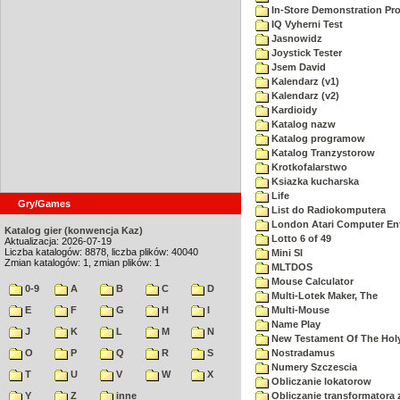
In-Store Demonstration Pr
IQ Vyherni Test
Jasnowidz
Joystick Tester
Jsem David
Kalendarz (v1)
Kalendarz (v2)
Kardioidy
Katalog nazw
Katalog programow
Katalog Tranzystorow
Krotkofalarstwo
Ksiazka kucharska
Life
Gry/Games
List do Radiokomputera
London Atari Computer Ent
Katalog gier (konwencja Kaz)
Lotto 6 of 49
Aktualizacja: 2026-07-19
Liczba katalogów: 8878, liczba plików: 40040
Mini SI
Zmian katalogów: 1, zmian plików: 1
MLTDOS
Mouse Calculator
0-9
A
B
C
D
Multi-Lotek Maker, The
E
F
G
H
I
Multi-Mouse
Name Play
J
K
L
M
N
New Testament Of The Holy
O
P
Q
R
S
Nostradamus
Numery Szczescia
T
U
V
W
X
Obliczanie lokatorow
Y
Z
inne
Obliczanie transformatora 