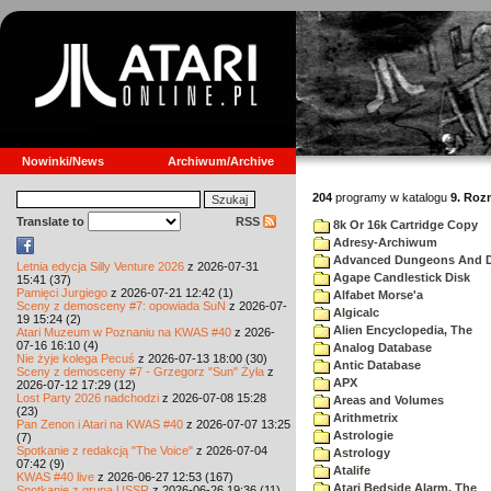
Nowinki/News
Archiwum/Archive
204
programy w katalogu
9. Roz
Translate to
RSS
8k Or 16k Cartridge Copy
Adresy-Archiwum
Advanced Dungeons And Dr
Letnia edycja Silly Venture 2026
z 2026-07-31
Agape Candlestick Disk
15:41 (37)
Pamięci Jurgiego
z 2026-07-21 12:42 (1)
Alfabet Morse'a
Sceny z demosceny #7: opowiada SuN
z 2026-07-
Algicalc
19 15:24 (2)
Alien Encyclopedia, The
Atari Muzeum w Poznaniu na KWAS #40
z 2026-
07-16 16:10 (4)
Analog Database
Nie żyje kolega Pecuś
z 2026-07-13 18:00 (30)
Antic Database
Sceny z demosceny #7 - Grzegorz "Sun" Żyła
z
APX
2026-07-12 17:29 (12)
Lost Party 2026 nadchodzi
z 2026-07-08 15:28
Areas and Volumes
(23)
Arithmetrix
Pan Zenon i Atari na KWAS #40
z 2026-07-07 13:25
Astrologie
(7)
Spotkanie z redakcją "The Voice"
z 2026-07-04
Astrology
07:42 (9)
Atalife
KWAS #40 live
z 2026-06-27 12:53 (167)
Atari Bedside Alarm, The
Spotkanie z grupą USSR
z 2026-06-26 19:36 (11)