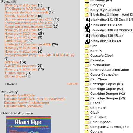
Bio-Rytm (v3)
Poradniki
Nowe gry w 2026 roku
(1)
Biorytmy
SFX-Engine w MAD Pascalu
(3)
Biorytmy Kalendarz
Narzędzie do tworzenia scrolli
(12)
Black Box Utilities - Hard 
Kartridż Sparta DOS X
(6)
Usprawnienia magnetofonu XC12
(12)
blank disc 131 kB Dos II 2.5
Konserwacja stacji dysków 1050
(19)
blank disc 131kB.atr
Konserwacja magnetofonu XC12
(15)
Nowe gry w 2020 roku
(2)
blank disc 180 kB DOS2+D.
Nowe gry w 2019 roku
(35)
blank disc 180 kB.atr
Nowe gry w 2017 roku
(3)
Larek pokazuje
(40)
blank disc 90 kB.atr
Emulacja ZX Spectrum na VBXE
(26)
Bloc
Nowe gry w 2016 roku
(7)
Boss-X
Nowe gry w 2015 roku
(4)
Partycjonowanie karty SIDE (APT/FAT16/FAT32)
Caesar's Clock
(1)
Calendar
BMPVIEW
(34)
Calendarium
Atari ST dla opornych
(75)
Nowe gry w 2014 roku
(19)
Calorie A Lab Simulation
Tritone engine
(11)
Career Counselor
QChan Engine
(6)
Cart Clone
nowsze
starsze
Cartridge Copier (v1)
Cartridge Copier (v2)
Emulatory
Cartridge Dumper (v1)
Emulator Atari800Win
Cartridge Dumper (v2)
Emulator Atari800Win PLus 4.0 (Windows)
Emulator Atari++ (multiplatform)
Check
Emulator Altirra (Windows)
Chipmunk
Clock
Biblioteka Atarowca
Cold Start
Colourspace
Computer Gourmet, The
Cvtnum