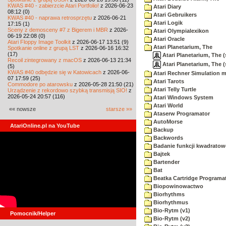
KWAS #40 - zabierzcie Atari Portfolio!
z 2026-06-23
Atari Diary
08:12 (0)
Atari Gebruikers
KWAS #40 - naprawa retrosprzętu
z 2026-06-21
Atari Logik
17:15 (1)
Sceny z demosceny #7 z Bigerem i MBR
z 2026-
Atari Olympialexikon
06-19 22:08 (0)
Atari Oracle
Atari Floppy Image Toolkit
z 2026-06-17 13:51 (9)
Atari Planetarium, The
Spotkanie online z grupą LST
z 2026-06-16 16:32
(17)
Atari Planetarium, The (
Recoil zintegrowany z macOS
z 2026-06-13 21:34
Atari Planetarium, The (
(5)
KWAS #40 odbędzie się w Katowicach
z 2026-06-
Atari Rechner Simulation 
07 17:59 (25)
Atari Tarots
Commodore po atarowsku
z 2026-05-28 21:50 (21)
Atari Telly Turtle
Urządzenie z rekordowo szybką transmisją SIO!
z
2026-05-24 20:57 (116)
Atari Windows System
Atari World
«« nowsze
starsze »»
Ataserw Programator
AutoMorse
AtariOnline.pl na YouTube
Backup
Backwords
Badanie funkcji kwadratow
Bajtek
Bartender
Bat
Beatka Cartridge Programa
Biopowinowactwo
Biorhythms
Biorhythmus
Bio-Rytm (v1)
Pomocnik/Helper
Bio-Rytm (v2)