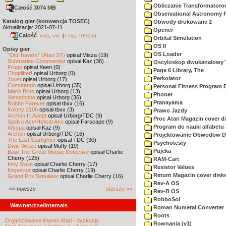
Obliczanie Transformator
Całość 3074 MB
Observational Astronomy 
Katalog gier (konwencja TOSEC)
Obwody drukowane 2
Aktualizacja: 2021-07-11
Opener
Całość
,
md5
sha
(
7-Zip
,
TUGZip
)
Orbital Simulation
OS II
Opisy gier
OS Loader
"Old Towers" (Atari ST)
opisał Misza (19)
Submarine Commander
opisał Kaz (36)
Oscyloskop dwukanalowy 
Frogs
opisał Xeen (0)
Page 6 Library, The
Choplifter!
opisał Urborg (0)
Perkolator
Joust
opisał Urborg (17)
Commando
opisał Urborg (35)
Personal Fitness Program D
Mario Bros
opisał Urborg (13)
Phoner
Xenophobe
opisał Urborg (36)
Pranayama
Robbo Forever
opisał tbxx (16)
Kolony 2106
opisał tbxx (3)
Prawo Jazdy
Archon II: Adept
opisał Urborg/TDC (9)
Proc Atari Magazin cover d
Spitfire Ace/Hellcat Ace
opisał Farscape (9)
Program do nauki alfabetu
Wyspa
opisał Kaz (9)
Archon
opisał Urborg/TDC (16)
Projektowanie Obwodow 
The Last Starfighter
opisał TDC (30)
Psychotesty
Dwie Wieże
opisał Muffy (19)
Pujcka
Basil The Great Mouse Detective
opisał Charlie
Cherry (125)
RAM-Cart
Inny Świat
opisał Charlie Cherry (17)
Resistor Values
Inspektor
opisał Charlie Cherry (19)
Return Magazin cover disk
Grand Prix Simulator
opisał Charlie Cherry (16)
Rev-A OS
«« nowsze
starsze »»
Rev-B OS
RobboSol
Wewnętrzne/Internals
Roman Numeral Converter
Roots
Organizowanie imprez Atari - dyskusja
Rownania (v1)