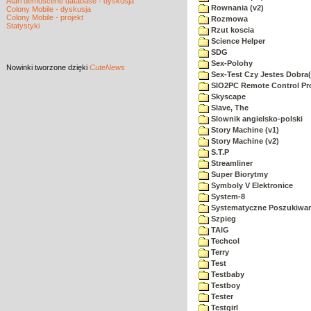
Atari demoscene database - dyskusja
Rownania (v2)
Colony Mobile - dyskusja
Colony Mobile - projekt
Rozmowa
Statystyki
Rzut koscia
Science Helper
SDG
Sex-Polohy
Nowinki
tworzone dzięki
CuteNews
Sex-Test Czy Jestes Dobra
SIO2PC Remote Control P
Skyscape
Slave, The
Slownik angielsko-polski
Story Machine (v1)
Story Machine (v2)
S.T.P
Streamliner
Super Biorytmy
Symboly V Elektronice
System-8
Systematyczne Poszukiwan
Szpieg
TAIG
Techcol
Terry
Test
Testbaby
Testboy
Tester
Testgirl