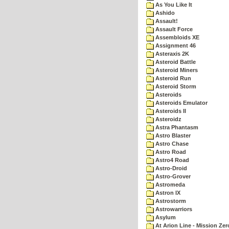
As You Like It
Ashido
Assault!
Assault Force
Assembloids XE
Assignment 46
Asteraxis 2K
Asteroid Battle
Asteroid Miners
Asteroid Run
Asteroid Storm
Asteroids
Asteroids Emulator
Asteroids II
Asteroidz
Astra Phantasm
Astro Blaster
Astro Chase
Astro Road
Astro4 Road
Astro-Droid
Astro-Grover
Astromeda
Astron IX
Astrostorm
Astrowarriors
Asylum
At Arion Line - Mission Zer