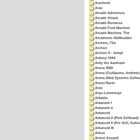
Arachnid
Arax
Arcade Adventure
Arcade Attack
Arcade Bonanza
Arcade Fruit Machine
Arcade Machine, The
Arcademic Skillbuilder
Archers, The
Archon
Archon II - Adept
Ardeny 1944
Ardy the Aardvark
Arena 3000
Arena (Guillaume, Andrew)
Arena (Med Systems Softw
Arena Racer
Arex
Args-Lemmings
Arkadia
Arkaneth I
Arkaneth II
Arkanoid
Arkanoid II (Pink Softhard)
Arkanoid II (Pro Soft, Kukis
Arkanoid III
Arkon
Armor Assault