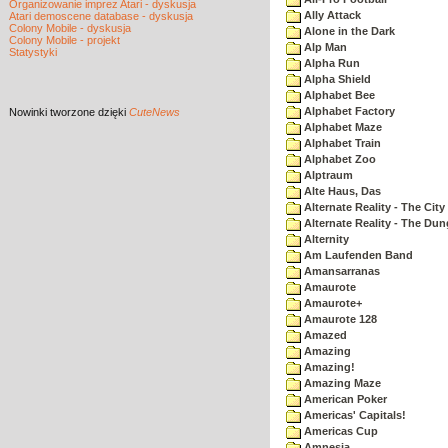
Organizowanie imprez Atari - dyskusja
Ally Attack
Atari demoscene database - dyskusja
Colony Mobile - dyskusja
Alone in the Dark
Colony Mobile - projekt
Alp Man
Statystyki
Alpha Run
Alpha Shield
Alphabet Bee
Alphabet Factory
Nowinki
tworzone dzięki
CuteNews
Alphabet Maze
Alphabet Train
Alphabet Zoo
Alptraum
Alte Haus, Das
Alternate Reality - The City
Alternate Reality - The Du
Alternity
Am Laufenden Band
Amansarranas
Amaurote
Amaurote+
Amaurote 128
Amazed
Amazing
Amazing!
Amazing Maze
American Poker
Americas' Capitals!
Americas Cup
Amnesia