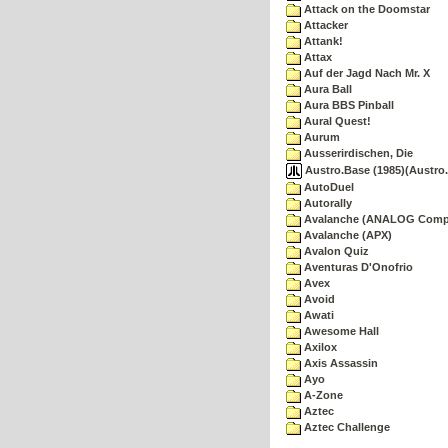
Attack on the Doomstar
Attacker
Attank!
Attax
Auf der Jagd Nach Mr. X
Aura Ball
Aura BBS Pinball
Aural Quest!
Aurum
Ausserirdischen, Die
Austro.Base (1985)(Austro.
AutoDuel
Autorally
Avalanche (ANALOG Comp
Avalanche (APX)
Avalon Quiz
Aventuras D'Onofrio
Avex
Avoid
Awati
Awesome Hall
Axilox
Axis Assassin
Ayo
A-Zone
Aztec
Aztec Challenge