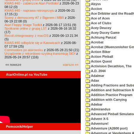
KWAS #40 - zabierzcie Atari Portfolio!
z 2026-06-23
Abyss
08:12 (0)
Accion
KWAS #40 - naprawa retrosprzętu
z 2026-06-21
Ace Dribbler and the Road
17:15 (1)
Sceny z demosceny #7 z Bigerem i MBR
z 2026-
Ace of Aces
06-19 22:08 (0)
Ace of Clubs
Atari Floppy Image Toolkit
z 2026-06-17 13:51 (9)
Acey Deucey
Spotkanie online z grupą LST
z 2026-06-16 16:32
(17)
Acey Ducey Game
Recoil zintegrowany z macOS
z 2026-06-13 21:34
Achtung Panza!
(5)
Acrobat
KWAS #40 odbędzie się w Katowicach
z 2026-06-
07 17:59 (25)
Acrobat (Muenzenloher G
Commodore po atarowsku
z 2026-05-28 21:50 (21)
Action Biker
Urządzenie z rekordowo szybką transmisją SIO!
z
Action Pinball
2026-05-24 20:57 (116)
Action Quest
«« nowsze
starsze »»
Activision Decathlon, The
A.D. 2044
AtariOnline.pl na YouTube
Adalmar
Adax
Adding Fractions and Subst
Addition and Subtraction 
Addition Practice Program
Addition with Carrying
Adebar
Admirandus
Advanced Pinball Simulato
Advent X-5
Adventure!
Pomocnik/Helper
Adventure (A2600 port)
Adventure at Vandenberg A