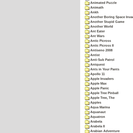
Animated Puzzle
Animath
Ankh
Another Boring Space Inv
Another Stupid Game
Another World
Ant Eater
Ant Wars
Antic Picross
Antic Picross II
Antiseno 2008
Antist
Anti-Sub Patrol
Antquest
Ants in Your Pants
Apollo 11
Apple Invaders
Apple Max
Apple Panic
Apple Tree Pinball
Apple Tree, The
Apples
Aqua Marina
Aquanaut
Aquatron
Arabela
Arabela II
Arabian Adventure