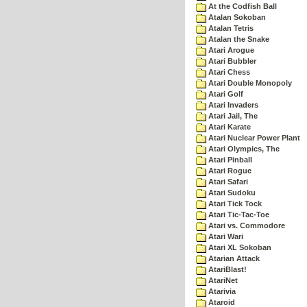
At the Codfish Ball
Atalan Sokoban
Atalan Tetris
Atalan the Snake
Atari Arogue
Atari Bubbler
Atari Chess
Atari Double Monopoly
Atari Golf
Atari Invaders
Atari Jail, The
Atari Karate
Atari Nuclear Power Plant
Atari Olympics, The
Atari Pinball
Atari Rogue
Atari Safari
Atari Sudoku
Atari Tick Tock
Atari Tic-Tac-Toe
Atari vs. Commodore
Atari Wari
Atari XL Sokoban
Atarian Attack
AtariBlast!
AtariNet
Atarivia
Ataroid