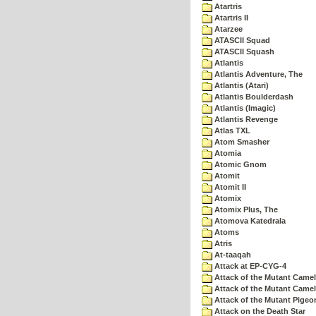
Atartris
Atartris II
Atarzee
ATASCII Squad
ATASCII Squash
Atlantis
Atlantis Adventure, The
Atlantis (Atari)
Atlantis Boulderdash
Atlantis (Imagic)
Atlantis Revenge
Atlas TXL
Atom Smasher
Atomia
Atomic Gnom
Atomit
Atomit II
Atomix
Atomix Plus, The
Atomova Katedrala
Atoms
Atris
At-taaqah
Attack at EP-CYG-4
Attack of the Mutant Came
Attack of the Mutant Camel
Attack of the Mutant Pigeo
Attack on the Death Star