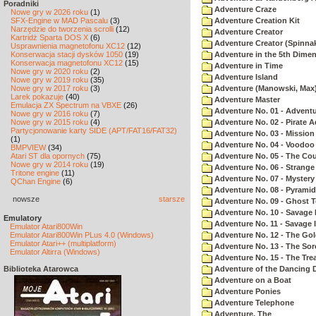
Poradniki
Adventure Craze
Nowe gry w 2026 roku
(1)
SFX-Engine w MAD Pascalu
(3)
Adventure Creation Kit
Narzędzie do tworzenia scrolli
(12)
Adventure Creator
Kartridż Sparta DOS X
(6)
Adventure Creator (Spinnak
Usprawnienia magnetofonu XC12
(12)
Konserwacja stacji dysków 1050
(19)
Adventure in the 5th Dime
Konserwacja magnetofonu XC12
(15)
Adventure in Time
Nowe gry w 2020 roku
(2)
Adventure Island
Nowe gry w 2019 roku
(35)
Nowe gry w 2017 roku
(3)
Adventure (Manowski, Max
Larek pokazuje
(40)
Adventure Master
Emulacja ZX Spectrum na VBXE
(26)
Adventure No. 01 - Advent
Nowe gry w 2016 roku
(7)
Nowe gry w 2015 roku
(4)
Adventure No. 02 - Pirate 
Partycjonowanie karty SIDE (APT/FAT16/FAT32)
Adventure No. 03 - Mission
(1)
Adventure No. 04 - Voodoo
BMPVIEW
(34)
Atari ST dla opornych
(75)
Adventure No. 05 - The Co
Nowe gry w 2014 roku
(19)
Adventure No. 06 - Strang
Tritone engine
(11)
Adventure No. 07 - Myster
QChan Engine
(6)
Adventure No. 08 - Pyrami
nowsze
starsze
Adventure No. 09 - Ghost 
Adventure No. 10 - Savage Is
Emulatory
Adventure No. 11 - Savage Is
Emulator Atari800Win
Emulator Atari800Win PLus 4.0 (Windows)
Adventure No. 12 - The Go
Emulator Atari++ (multiplatform)
Adventure No. 13 - The Sor
Emulator Altirra (Windows)
Adventure No. 15 - The Tr
Biblioteka Atarowca
Adventure of the Dancing 
Adventure on a Boat
Adventure Ponies
Adventure Telephone
Adventure, The