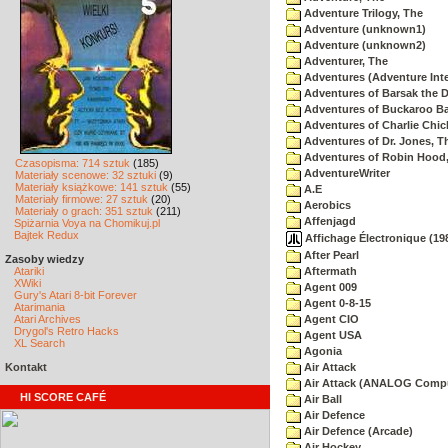
Adventure Trilogy, The
Adventure (unknown1)
Adventure (unknown2)
Adventurer, The
Adventures (Adventure Inte
Adventures of Barsak the D
Adventures of Buckaroo Ba
Adventures of Charlie Chic
Adventures of Dr. Jones, T
Adventures of Robin Hood
Czasopisma: 714 sztuk
(185)
AdventureWriter
Materiały scenowe: 32 sztuki
(9)
Materiały książkowe: 141 sztuk
(55)
A.E
Materiały firmowe: 27 sztuk
(20)
Aerobics
Materiały o grach: 351 sztuk
(211)
Affenjagd
Spiżarnia Voya na Chomikuj.pl
Bajtek Redux
Affichage Électronique (198
After Pearl
Zasoby wiedzy
Atariki
Aftermath
XWiki
Agent 009
Gury's Atari 8-bit Forever
Agent 0-8-15
Atarimania
Atari Archives
Agent CIO
Drygol's Retro Hacks
Agent USA
XL Search
Agonia
Kontakt
Air Attack
Air Attack (ANALOG Comp
HI SCORE CAFÉ
Air Ball
Air Defence
Air Defence (Arcade)
Air Hockey