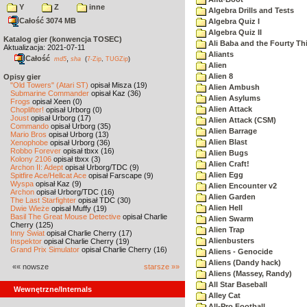
Y
Z
inne
Algebra Drills and Tests
Całość 3074 MB
Algebra Quiz I
Algebra Quiz II
Katalog gier (konwencja TOSEC)
Ali Baba and the Fourty Th
Aktualizacja: 2021-07-11
Aliants
Całość
,
md5
sha
(
7-Zip
,
TUGZip
)
Alien
Alien 8
Opisy gier
"Old Towers" (Atari ST)
opisał Misza (19)
Alien Ambush
Submarine Commander
opisał Kaz (36)
Alien Asylums
Frogs
opisał Xeen (0)
Alien Attack
Choplifter!
opisał Urborg (0)
Joust
opisał Urborg (17)
Alien Attack (CSM)
Commando
opisał Urborg (35)
Alien Barrage
Mario Bros
opisał Urborg (13)
Alien Blast
Xenophobe
opisał Urborg (36)
Robbo Forever
opisał tbxx (16)
Alien Bugs
Kolony 2106
opisał tbxx (3)
Alien Craft!
Archon II: Adept
opisał Urborg/TDC (9)
Alien Egg
Spitfire Ace/Hellcat Ace
opisał Farscape (9)
Wyspa
opisał Kaz (9)
Alien Encounter v2
Archon
opisał Urborg/TDC (16)
Alien Garden
The Last Starfighter
opisał TDC (30)
Alien Hell
Dwie Wieże
opisał Muffy (19)
Basil The Great Mouse Detective
opisał Charlie
Alien Swarm
Cherry (125)
Alien Trap
Inny Świat
opisał Charlie Cherry (17)
Alienbusters
Inspektor
opisał Charlie Cherry (19)
Grand Prix Simulator
opisał Charlie Cherry (16)
Aliens - Genocide
Aliens (Dandy hack)
«« nowsze
starsze »»
Aliens (Massey, Randy)
All Star Baseball
Wewnętrzne/Internals
Alley Cat
All-Pro Football