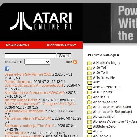
Nowinki/News
Archiwum/Archive
399
gier w katalogu
A
:
Translate to
RSS
A Hacker's Night
A Je To!
A Je To II
Letnia edycja Silly Venture 2026
z 2026-07-31
A To Snad Ne
15:41 (37)
Pamięci Jurgiego
z 2026-07-21 12:42 (1)
ABC
Sceny z demosceny #7: opowiada SuN
z 2026-07-
ABC of CPR, The
19 15:24 (2)
ABC Sports
Atari Muzeum w Poznaniu na KWAS #40
z 2026-
07-16 16:10 (4)
Abduct10
Nie żyje kolega Pecuś
z 2026-07-13 18:00 (30)
Abenteuer, Das
Sceny z demosceny #7 - Grzegorz "Sun" Żyła
z
Abenteuer im Weltraum
2026-07-12 17:29 (12)
Lost Party 2026 nadchodzi
z 2026-07-08 15:28
Abenteuer in Schottland
(23)
Abracadabra!
Pan Zenon i Atari na KWAS #40
z 2026-07-07 13:25
Abraxas Adventure #1 - Assa
(7)
Spotkanie z redakcją "The Voice"
z 2026-07-04
ABSoluteZero
07:42 (9)
Abuse
KWAS #40 live
z 2026-06-27 12:53 (167)
Abuse v2.9
Spotkanie z grupą USSR
z 2026-06-26 19:36 (11)