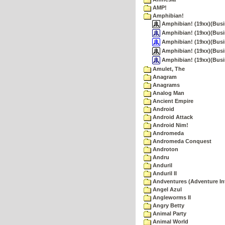
AMP!
Amphibian!
Amphibian! (19xx)(Busine
Amphibian! (19xx)(Busin
Amphibian! (19xx)(Busi
Amphibian! (19xx)(Busin
Amphibian! (19xx)(Busi
Amulet, The
Anagram
Anagrams
Analog Man
Ancient Empire
Android
Android Attack
Android Nim!
Andromeda
Andromeda Conquest
Androton
Andru
Anduril
Anduril II
Andventures (Adventure Int
Angel Azul
Angleworms II
Angry Betty
Animal Party
Animal World