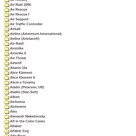
Air Raid 2000
Air Rescue
Air Rescue I
Air Support
Air Traffic Controller
Airball
Airline (Adventure International)
Airline (Ariolasoft)
Air-Raid!
Airstrike
Airstrike II
Air-Threat
Airwolf
Akanis Ula
Akce Klement
Akce Klement II
Akcie a Tovarny
Aladin (Petersen, Ulf)
Aladin (Star-Soft)
Albert
Alchemia
Alchemist
Alex
Alexandr Makedonsky
Alf in the Color Caves
Alfabet
Alfabet Zug
Alfa-Boot