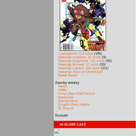
Czasopisma: 714 sztuk
(185)
Materiały scenowe: 32 sztuki
(9)
Materiały książkowe: 141 sztuk
(55)
Materiały firmowe: 27 sztuk
(20)
Materiały o grach: 351 sztuk
(211)
Spiżarnia Voya na Chomikuj.pl
Bajtek Redux
Zasoby wiedzy
Atariki
XWiki
Gury's Atari 8-bit Forever
Atarimania
Atari Archives
Drygol's Retro Hacks
XL Search
Kontakt
HI SCORE CAFÉ