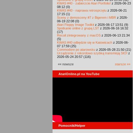
KWAS #40 - zabierzcie Atari Portfolio!
z 2026-06-23
08:12 (0)
KWAS #40 - naprawa retrosprzętu
z 2026-06-21
17:15 (1)
Sceny z demosceny #7 z Bigerem i MBR
z 2026-
06-19 22:08 (0)
Atari Floppy Image Toolkit
z 2026-06-17 13:51 (9)
Spotkanie online z grupą LST
z 2026-06-16 16:32
(17)
Recoil zintegrowany z macOS
z 2026-06-13 21:34
(5)
KWAS #40 odbędzie się w Katowicach
z 2026-06-
07 17:59 (25)
Commodore po atarowsku
z 2026-05-28 21:50 (21)
Urządzenie z rekordowo szybką transmisją SIO!
z
2026-05-24 20:57 (116)
«« nowsze
starsze »»
AtariOnline.pl na YouTube
Pomocnik/Helper