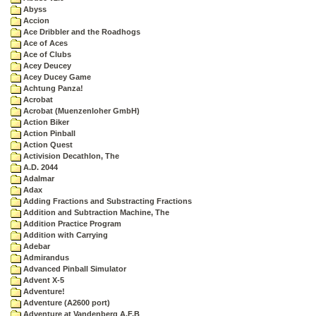
Abyss
Accion
Ace Dribbler and the Roadhogs
Ace of Aces
Ace of Clubs
Acey Deucey
Acey Ducey Game
Achtung Panza!
Acrobat
Acrobat (Muenzenloher GmbH)
Action Biker
Action Pinball
Action Quest
Activision Decathlon, The
A.D. 2044
Adalmar
Adax
Adding Fractions and Substracting Fractions
Addition and Subtraction Machine, The
Addition Practice Program
Addition with Carrying
Adebar
Admirandus
Advanced Pinball Simulator
Advent X-5
Adventure!
Adventure (A2600 port)
Adventure at Vandenberg A.F.B