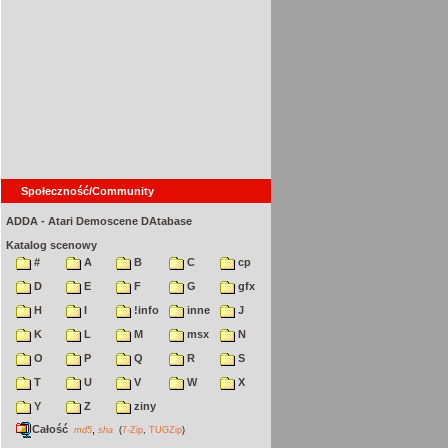
Społeczność/Community
ADDA - Atari Demoscene DAtabase
Katalog scenowy
#
A
B
C
cp
D
E
F
G
gfx
H
I
!info
inne
J
K
L
M
msx
N
O
P
Q
R
S
T
U
V
W
X
Y
Z
ziny
Całość
,
md5
sha
(
7-Zip
,
TUGZip
)