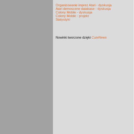
Organizowanie imprez Atari - dyskusja
Atari demoscene database - dyskusja
Colony Mobile - dyskusja
Colony Mobile - projekt
Statystyki
Nowinki
tworzone dzięki
CuteNews