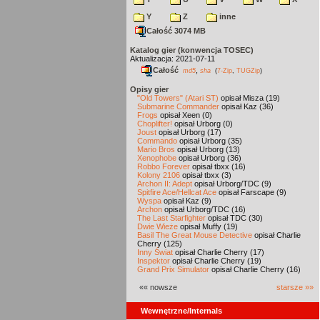
Y
Z
inne
Całość 3074 MB
Katalog gier (konwencja TOSEC)
Aktualizacja: 2021-07-11
Całość
,
md5
sha
(
7-Zip
,
TUGZip
)
Opisy gier
"Old Towers" (Atari ST)
opisał Misza (19)
Submarine Commander
opisał Kaz (36)
Frogs
opisał Xeen (0)
Choplifter!
opisał Urborg (0)
Joust
opisał Urborg (17)
Commando
opisał Urborg (35)
Mario Bros
opisał Urborg (13)
Xenophobe
opisał Urborg (36)
Robbo Forever
opisał tbxx (16)
Kolony 2106
opisał tbxx (3)
Archon II: Adept
opisał Urborg/TDC (9)
Spitfire Ace/Hellcat Ace
opisał Farscape (9)
Wyspa
opisał Kaz (9)
Archon
opisał Urborg/TDC (16)
The Last Starfighter
opisał TDC (30)
Dwie Wieże
opisał Muffy (19)
Basil The Great Mouse Detective
opisał Charlie
Cherry (125)
Inny Świat
opisał Charlie Cherry (17)
Inspektor
opisał Charlie Cherry (19)
Grand Prix Simulator
opisał Charlie Cherry (16)
«« nowsze
starsze »»
Wewnętrzne/Internals