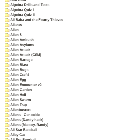
Algebra Drills and Tests
Algebra Quiz I
Algebra Quiz II
Ali Baba and the Fourty Thieves
Aliants
Alien
Alien 8
Alien Ambush
Alien Asylums
Alien Attack
Alien Attack (CSM)
Alien Barrage
Alien Blast
Alien Bugs
Alien Craft!
Alien Egg
Alien Encounter v2
Alien Garden
Alien Hell
Alien Swarm
Alien Trap
Alienbusters
Aliens - Genocide
Aliens (Dandy hack)
Aliens (Massey, Randy)
All Star Baseball
Alley Cat
All-Pro Football