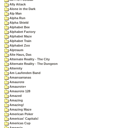
Ally Attack
Alone in the Dark
Alp Man
Alpha Run
Alpha Shield
Alphabet Bee
Alphabet Factory
Alphabet Maze
Alphabet Train
Alphabet Zoo
Alptraum
Alte Haus, Das
Alternate Reality - The City
Alternate Reality - The Dungeon
Alternity
Am Laufenden Band
Amansarranas
Amaurote
Amaurote+
Amaurote 128
Amazed
Amazing
Amazing!
Amazing Maze
American Poker
Americas' Capitals!
Americas Cup
Amnesia