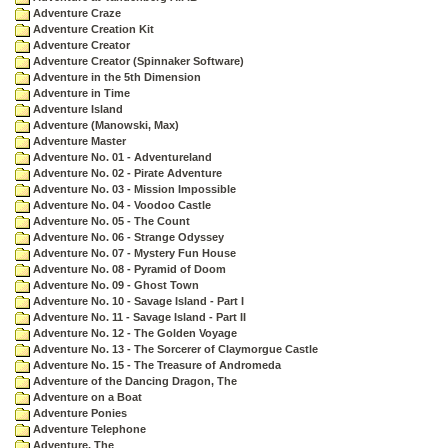
Adventure Craze
Adventure Creation Kit
Adventure Creator
Adventure Creator (Spinnaker Software)
Adventure in the 5th Dimension
Adventure in Time
Adventure Island
Adventure (Manowski, Max)
Adventure Master
Adventure No. 01 - Adventureland
Adventure No. 02 - Pirate Adventure
Adventure No. 03 - Mission Impossible
Adventure No. 04 - Voodoo Castle
Adventure No. 05 - The Count
Adventure No. 06 - Strange Odyssey
Adventure No. 07 - Mystery Fun House
Adventure No. 08 - Pyramid of Doom
Adventure No. 09 - Ghost Town
Adventure No. 10 - Savage Island - Part I
Adventure No. 11 - Savage Island - Part II
Adventure No. 12 - The Golden Voyage
Adventure No. 13 - The Sorcerer of Claymorgue Castle
Adventure No. 15 - The Treasure of Andromeda
Adventure of the Dancing Dragon, The
Adventure on a Boat
Adventure Ponies
Adventure Telephone
Adventure, The