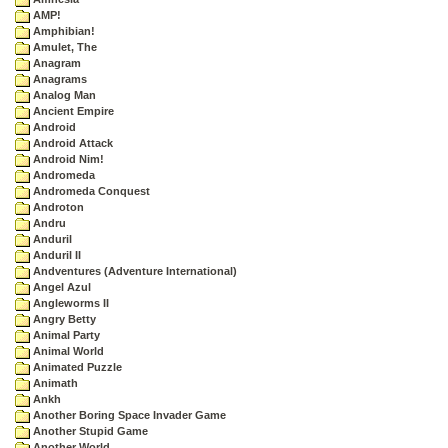
AMP!
Amphibian!
Amulet, The
Anagram
Anagrams
Analog Man
Ancient Empire
Android
Android Attack
Android Nim!
Andromeda
Andromeda Conquest
Androton
Andru
Anduril
Anduril II
Andventures (Adventure International)
Angel Azul
Angleworms II
Angry Betty
Animal Party
Animal World
Animated Puzzle
Animath
Ankh
Another Boring Space Invader Game
Another Stupid Game
Another World