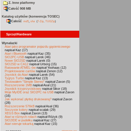
Z. Inne platformy
Całość 908 MB
Katalog użytków (konwencja TOSEC)
Całość
,
md5
sha
(
7-Zip
,
TUGZip
)
Sprzęt/Hardware
Wynalazki
Atari jako programator pojazdu gąsienicowego
napisał Kaz (17)
Atari i Bluetooth
napisał Kaz (35)
SIO2PC-USB
napisał Larek (46)
Nowe SIO2SD
napisał Larek (0)
SIO2SD w CA12
napisał Urborg (15)
Ratowanie ATMEL-ów
napisał Yoohaas (12)
Projektowanie cartów
napisał Zenon (12)
Joystick do Atari
napisał Larek (54)
Tygrys Turbo
napisał Kaz (13)
Testowałem "Simple Stereo"
napisał Zaxon (5)
Rozszerzenie 1MB
napisał Asal (21)
Joystick trzyprzyciskowy
napisał Sikor (18)
Moje MyIDE oraz SIO2PC na USB
napisał Zaxon
(16)
Jak wykonać płytkę drukowaną?
napisał Zaxon
(28)
Rozszerzenie 576kB
napisał Asal (36)
Soczyste kolory
napisał scalak (29)
XEGS Box
napisał Zaxon (13)
Atari w różnych rolach
napisał Różyk (9)
SIO2IDE w pudełku
napisał Kaz (27)
Atari steruje tokarką
napisał Kaz (15)