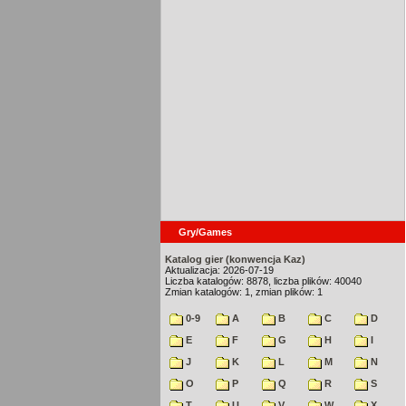
Gry/Games
Katalog gier (konwencja Kaz)
Aktualizacja: 2026-07-19
Liczba katalogów: 8878, liczba plików: 40040
Zmian katalogów: 1, zmian plików: 1
0-9
A
B
C
D
E
F
G
H
I
J
K
L
M
N
O
P
Q
R
S
T
U
V
W
X