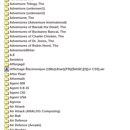
Adventure Trilogy, The
Adventure (unknown1)
Adventure (unknown2)
Adventurer, The
Adventures (Adventure International)
Adventures of Barsak the Dwarf, The
Adventures of Buckaroo Banzai, The
Adventures of Charlie Chicken, The
Adventures of Dr. Jones, The
Adventures of Robin Hood, The
AdventureWriter
A.E
Aerobics
Affenjagd
Affichage Électronique (198x)(Atari)(FR)[BASIC][f][cr CSS].atr
After Pearl
Aftermath
Agent 009
Agent 0-8-15
Agent CIO
Agent USA
Agonia
Air Attack
Air Attack (ANALOG Computing)
Air Ball
Air Defence
Air Defence (Arcade)
Air Hockey