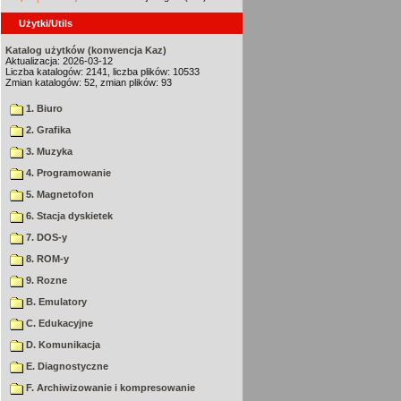
Użytki/Utils
Katalog użytków (konwencja Kaz)
Aktualizacja: 2026-03-12
Liczba katalogów: 2141, liczba plików: 10533
Zmian katalogów: 52, zmian plików: 93
1. Biuro
2. Grafika
3. Muzyka
4. Programowanie
5. Magnetofon
6. Stacja dyskietek
7. DOS-y
8. ROM-y
9. Rozne
B. Emulatory
C. Edukacyjne
D. Komunikacja
E. Diagnostyczne
F. Archiwizowanie i kompresowanie