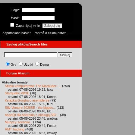
Login:
Hasło:
Zapamiętaj mnie
Zapomniane hasło?
Poproś o członkostwo
Szukaj plików/Search files
Gry
Użytki
Dema
Forum Atarum
Aktualne tematy
Studio komputerowe The Marauder -...
(250)
ostatni: 07-08-2026 19:23, lexx
Starquake VBXE
(16)
ostatni: 07-08-2026 18:01, Konop
Książka Gorgha o asemblerze
(79)
ostatni: 06-08-2026 15:35, tOri
Silly Venture 2026SE - the bigges...
(113)
ostatni: 06-08-2026 00:48, tdc
AspeQt dla Androida z obsługą SIO...
(39)
ostatni: 05-08-2026 23:48, greblus
Muzycy scenowi...
(134)
ostatni: 05-08-2026 20:44, Foster
RMT hacking
(468)
ostatni: 05-08-2026 18:57, emkay