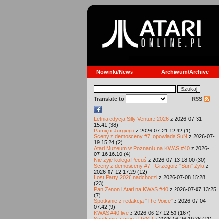
Nowinki/News
Archiwum/Archive
Translate to
RSS
Letnia edycja Silly Venture 2026
z 2026-07-31
15:41 (38)
Pamięci Jurgiego
z 2026-07-21 12:42 (1)
Sceny z demosceny #7: opowiada SuN
z 2026-07-
19 15:24 (2)
Atari Muzeum w Poznaniu na KWAS #40
z 2026-
07-16 16:10 (4)
Nie żyje kolega Pecuś
z 2026-07-13 18:00 (30)
Sceny z demosceny #7 - Grzegorz "Sun" Żyła
z
2026-07-12 17:29 (12)
Lost Party 2026 nadchodzi
z 2026-07-08 15:28
(23)
Pan Zenon i Atari na KWAS #40
z 2026-07-07 13:25
(7)
Spotkanie z redakcją "The Voice"
z 2026-07-04
07:42 (9)
KWAS #40 live
z 2026-06-27 12:53 (167)
Spotkanie z grupą USSR
z 2026-06-26 19:36 (11)