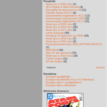
Poradniki
Nowe gry w 2026 roku
(1)
SFX-Engine w MAD Pascalu
(3)
Narzędzie do tworzenia scrolli
(12)
Kartridż Sparta DOS X
(6)
Usprawnienia magnetofonu XC12
(12)
Konserwacja stacji dysków 1050
(19)
Konserwacja magnetofonu XC12
(15)
Nowe gry w 2020 roku
(2)
Nowe gry w 2019 roku
(35)
Nowe gry w 2017 roku
(3)
Larek pokazuje
(40)
Emulacja ZX Spectrum na VBXE
(26)
Nowe gry w 2016 roku
(7)
Nowe gry w 2015 roku
(4)
Partycjonowanie karty SIDE (APT/FAT16/FAT32)
(1)
BMPVIEW
(34)
Atari ST dla opornych
(75)
Nowe gry w 2014 roku
(19)
Tritone engine
(11)
QChan Engine
(6)
nowsze
starsze
Emulatory
Emulator Atari800Win
Emulator Atari800Win PLus 4.0 (Windows)
Emulator Atari++ (multiplatform)
Emulator Altirra (Windows)
Biblioteka Atarowca