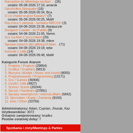
Narzędzie do ditheringu na Atari ...
(26)
ostatni: 05-08-2026 17:10, amarok
Uprościłem Starquake
(16)
ostatni: 05-08-2026 00:34, Bca
O co chodzi w grze Kasiarz?
(7)
ostatni: 05-08-2026 00:25, MaW
Rocznica 1 sierpnia - turówka WRCOH
(3)
ostatni: 04-08-2026 23:36, Ataripuzzle
Dungeon Crawler - AI (Fable)
(9)
ostatni: 04-08-2026 21:05, Nemo
Gry na Atari z pszczołami
(20)
ostatni: 04-08-2026 19:38, miker
Sprawa nowych płyt głównych Atari...
(71)
ostatni: 04-08-2026 19:18, tebe
Konsole z Lidla
(14)
ostatni: 04-08-2026 09:48, MaW
Kategorie Forum Atarum
1. Projekty / Projects
(29854)
2. Grafika / Graphics
(6813)
3. Muzyka i dźwięk / Music and sound
(8055)
4. Programowanie / Programming
(13171)
5. Gry / Games
(36906)
6. Użytki / Utils
(4827)
7. Scena / Scene
(20244)
8. Sprzęt / Hardware
(27891)
9. Sprawy wewnętrzne / Internal affairs
(5842)
10. Sprzedam / Kupię / Zamienię
(8193)
11. Inne / Other
(33759)
Administratorzy:
Adam, Cyprian, Jhusak, Kaz
Użytkowników:
3072
Ostatnio zarejestrowany:
bradko
Postów ostatniej doby:
7
Spotkania i zloty/Meetings & Parties