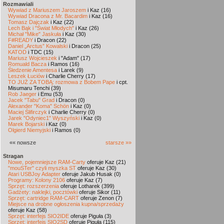
Rozmawiali
Wywiad z Mariuszem Jaroszem
i Kaz (16)
Wywiad Dracona z Mr. Bacardim
i Kaz (16)
Tomasz Dajczak
i Kaz (22)
Lech Bąk i "Świat Młodych"
i Kaz (26)
Michał "Mike" Jaskuła
i Kaz (30)
F#READY
i Dracon (22)
Daniel „Arctus” Kowalski
i Dracon (25)
KATOD
i TDC (15)
Mariusz Wojcieszek
i "Adam" (17)
Romuald Bacza
i Ramos (16)
Śledzenie Amentesa
i Larek (9)
Leszek Łuciów
i Charlie Cherry (17)
TO JUŻ ZA TOBĄ: rozmowa z Bobem Pape
i cpt.
Misumaru Tenchi (39)
Rob Jaeger
i Emu (53)
Jacek "Tabu" Grad
i Dracon (0)
Alexander "Koma" Schön
i Kaz (0)
Maciej Ślifirczyk
i Charlie Cherry (0)
Jarek "Odyniec1" Wyszyński
i Kaz (0)
Marek Bojarski
i Kaz (0)
Olgierd Niemyjski
i Ramos (0)
«« nowsze
starsze »»
Stragan
Nowe, pojemniejsze RAM-Carty
oferuje Kaz (21)
"mouSTer" czyli myszka ST
oferuje Kaz (30)
Atari USBJoy Adapter
oferuje Jakub Husak (0)
Programy: Kolony 2106
oferuje Kaz (7)
Sprzęt: rozszerzenia
oferuje Lotharek (399)
Gadżety: naklejki, pocztówki
oferuje Sikor (11)
Sprzęt: cartridge RAM-CART
oferuje Zenon (7)
Miejsce na drobne ogłoszenia kupna/sprzedaży
oferuje Kaz (58)
Sprzęt: interfejs SIO2IDE
oferuje Piguła (3)
Sprzęt: interfejs SIO2SD
oferuje Piguła (115)