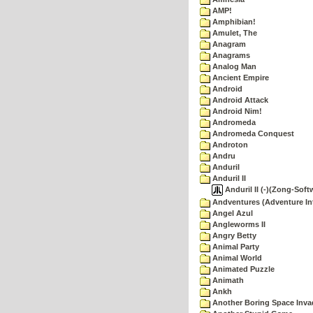
AMP!
Amphibian!
Amulet, The
Anagram
Anagrams
Analog Man
Ancient Empire
Android
Android Attack
Android Nim!
Andromeda
Andromeda Conquest
Androton
Andru
Anduril
Anduril II
Anduril II (-)(Zong-Soft
Andventures (Adventure Int
Angel Azul
Angleworms II
Angry Betty
Animal Party
Animal World
Animated Puzzle
Animath
Ankh
Another Boring Space Inv