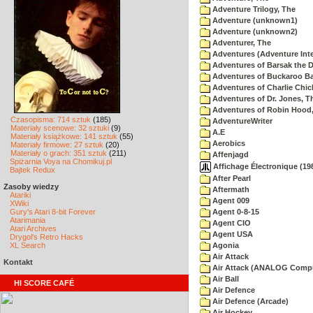
Adventure Trilogy, The
Adventure (unknown1)
Adventure (unknown2)
Adventurer, The
Adventures (Adventure Inte
Adventures of Barsak the D
Adventures of Buckaroo Ba
Adventures of Charlie Chic
Adventures of Dr. Jones, T
Adventures of Robin Hood
Czasopisma: 714 sztuk
(185)
AdventureWriter
Materiały scenowe: 32 sztuki
(9)
A.E
Materiały książkowe: 141 sztuk
(55)
Aerobics
Materiały firmowe: 27 sztuk
(20)
Materiały o grach: 351 sztuk
(211)
Affenjagd
Spiżarnia Voya na Chomikuj.pl
Affichage Électronique (198
Bajtek Redux
After Pearl
Zasoby wiedzy
Aftermath
Atariki
Agent 009
XWiki
Gury's Atari 8-bit Forever
Agent 0-8-15
Atarimania
Agent CIO
Atari Archives
Agent USA
Drygol's Retro Hacks
XL Search
Agonia
Air Attack
Kontakt
Air Attack (ANALOG Comp
Air Ball
HI SCORE CAFÉ
Air Defence
Air Defence (Arcade)
Air Hockey