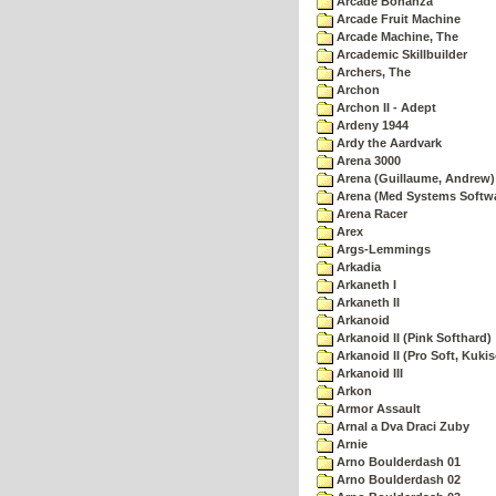
Arcade Bonanza
Arcade Fruit Machine
Arcade Machine, The
Arcademic Skillbuilder
Archers, The
Archon
Archon II - Adept
Ardeny 1944
Ardy the Aardvark
Arena 3000
Arena (Guillaume, Andrew)
Arena (Med Systems Softw
Arena Racer
Arex
Args-Lemmings
Arkadia
Arkaneth I
Arkaneth II
Arkanoid
Arkanoid II (Pink Softhard)
Arkanoid II (Pro Soft, Kukis
Arkanoid III
Arkon
Armor Assault
Arnal a Dva Draci Zuby
Arnie
Arno Boulderdash 01
Arno Boulderdash 02