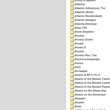
ATASCII Squash
Atlantis
Atlantis Adventure, The
Atlantis (Atari)
Atlantis Boulderdash
Atlantis (Imagic)
Atlantis Revenge
Atlas TXL
Atom Smasher
Atomia
Atomic Gnom
Atomit
Atomit II
Atomix
Atomix Plus, The
Atomova Katedrala
Atoms
Atris
At-taaqah
Attack at EP-CYG-4
Attack of the Mutant Came
Attack of the Mutant Camel
Attack of the Mutant Pigeo
Attack on the Death Star
Attack on the Doomstar
Attacker
Attank!
Attax