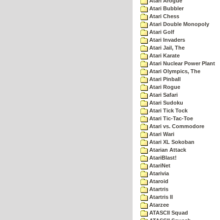
Atari Arogue
Atari Bubbler
Atari Chess
Atari Double Monopoly
Atari Golf
Atari Invaders
Atari Jail, The
Atari Karate
Atari Nuclear Power Plant
Atari Olympics, The
Atari Pinball
Atari Rogue
Atari Safari
Atari Sudoku
Atari Tick Tock
Atari Tic-Tac-Toe
Atari vs. Commodore
Atari Wari
Atari XL Sokoban
Atarian Attack
AtariBlast!
AtariNet
Atarivia
Ataroid
Atartris
Atartris II
Atarzee
ATASCII Squad