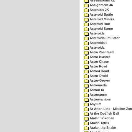
Assembloids XE
Assignment 46
Asteraxis 2K
Asteroid Battle
Asteroid Miners
Asteroid Run
Asteroid Storm
Asteroids
Asteroids Emulator
Asteroids II
Asteroidz
Astra Phantasm
Astro Blaster
Astro Chase
Astro Road
Astro4 Road
Astro-Droid
Astro-Grover
Astromeda
Astron IX
Astrostorm
Astrowarriors
Asylum
At Arion Line - Mission Zer
At the Codfish Ball
Atalan Sokoban
Atalan Tetris
Atalan the Snake