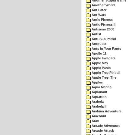
Another Stupid Game
Another World
Ant Eater
Ant Wars
Antic Picross
Antic Picross II
Antiseno 2008
Antist
Anti-Sub Patrol
Antquest
Ants in Your Pants
Apollo 11
Apple Invaders
Apple Max
Apple Panic
Apple Tree Pinball
Apple Tree, The
Apples
Aqua Marina
Aquanaut
Aquatron
Arabela
Arabela II
Arabian Adventure
Arachnid
Arax
Arcade Adventure
Arcade Attack