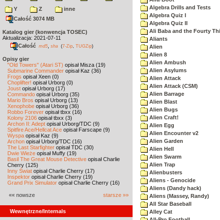
Algebra Drills and Tests
Y
Z
inne
Algebra Quiz I
Całość 3074 MB
Algebra Quiz II
Ali Baba and the Fourty Th
Katalog gier (konwencja TOSEC)
Aktualizacja: 2021-07-11
Aliants
Całość
,
md5
sha
(
7-Zip
,
TUGZip
)
Alien
Alien 8
Opisy gier
Alien Ambush
"Old Towers" (Atari ST)
opisał Misza (19)
Alien Asylums
Submarine Commander
opisał Kaz (36)
Frogs
opisał Xeen (0)
Alien Attack
Choplifter!
opisał Urborg (0)
Alien Attack (CSM)
Joust
opisał Urborg (17)
Alien Barrage
Commando
opisał Urborg (35)
Mario Bros
opisał Urborg (13)
Alien Blast
Xenophobe
opisał Urborg (36)
Alien Bugs
Robbo Forever
opisał tbxx (16)
Alien Craft!
Kolony 2106
opisał tbxx (3)
Archon II: Adept
opisał Urborg/TDC (9)
Alien Egg
Spitfire Ace/Hellcat Ace
opisał Farscape (9)
Alien Encounter v2
Wyspa
opisał Kaz (9)
Alien Garden
Archon
opisał Urborg/TDC (16)
The Last Starfighter
opisał TDC (30)
Alien Hell
Dwie Wieże
opisał Muffy (19)
Alien Swarm
Basil The Great Mouse Detective
opisał Charlie
Alien Trap
Cherry (125)
Inny Świat
opisał Charlie Cherry (17)
Alienbusters
Inspektor
opisał Charlie Cherry (19)
Aliens - Genocide
Grand Prix Simulator
opisał Charlie Cherry (16)
Aliens (Dandy hack)
«« nowsze
starsze »»
Aliens (Massey, Randy)
All Star Baseball
Wewnętrzne/Internals
Alley Cat
All-Pro Football