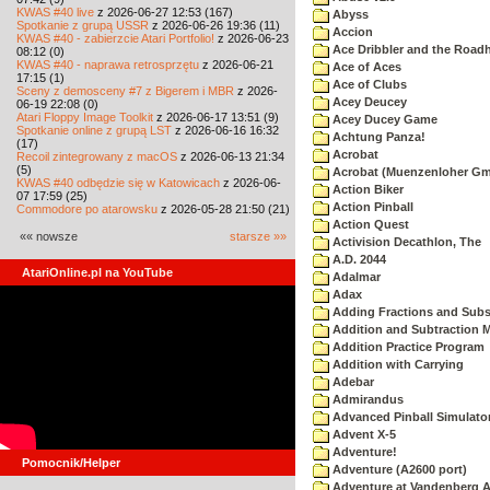
KWAS #40 live
z 2026-06-27 12:53 (167)
Abyss
Spotkanie z grupą USSR
z 2026-06-26 19:36 (11)
Accion
KWAS #40 - zabierzcie Atari Portfolio!
z 2026-06-23
Ace Dribbler and the Road
08:12 (0)
KWAS #40 - naprawa retrosprzętu
z 2026-06-21
Ace of Aces
17:15 (1)
Ace of Clubs
Sceny z demosceny #7 z Bigerem i MBR
z 2026-
Acey Deucey
06-19 22:08 (0)
Atari Floppy Image Toolkit
z 2026-06-17 13:51 (9)
Acey Ducey Game
Spotkanie online z grupą LST
z 2026-06-16 16:32
Achtung Panza!
(17)
Acrobat
Recoil zintegrowany z macOS
z 2026-06-13 21:34
(5)
Acrobat (Muenzenloher G
KWAS #40 odbędzie się w Katowicach
z 2026-06-
Action Biker
07 17:59 (25)
Action Pinball
Commodore po atarowsku
z 2026-05-28 21:50 (21)
Action Quest
«« nowsze
starsze »»
Activision Decathlon, The
A.D. 2044
AtariOnline.pl na YouTube
Adalmar
Adax
Adding Fractions and Subst
Addition and Subtraction 
Addition Practice Program
Addition with Carrying
Adebar
Admirandus
Advanced Pinball Simulato
Advent X-5
Adventure!
Pomocnik/Helper
Adventure (A2600 port)
Adventure at Vandenberg A