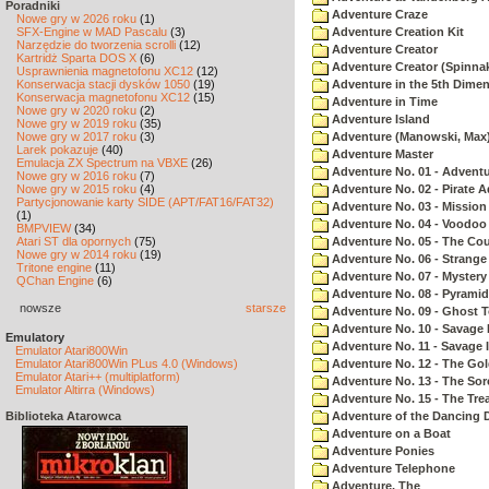
Poradniki
Adventure Craze
Nowe gry w 2026 roku
(1)
SFX-Engine w MAD Pascalu
(3)
Adventure Creation Kit
Narzędzie do tworzenia scrolli
(12)
Adventure Creator
Kartridż Sparta DOS X
(6)
Adventure Creator (Spinnak
Usprawnienia magnetofonu XC12
(12)
Konserwacja stacji dysków 1050
(19)
Adventure in the 5th Dime
Konserwacja magnetofonu XC12
(15)
Adventure in Time
Nowe gry w 2020 roku
(2)
Adventure Island
Nowe gry w 2019 roku
(35)
Nowe gry w 2017 roku
(3)
Adventure (Manowski, Max
Larek pokazuje
(40)
Adventure Master
Emulacja ZX Spectrum na VBXE
(26)
Adventure No. 01 - Advent
Nowe gry w 2016 roku
(7)
Nowe gry w 2015 roku
(4)
Adventure No. 02 - Pirate 
Partycjonowanie karty SIDE (APT/FAT16/FAT32)
Adventure No. 03 - Mission
(1)
Adventure No. 04 - Voodoo
BMPVIEW
(34)
Atari ST dla opornych
(75)
Adventure No. 05 - The Co
Nowe gry w 2014 roku
(19)
Adventure No. 06 - Strang
Tritone engine
(11)
Adventure No. 07 - Myster
QChan Engine
(6)
Adventure No. 08 - Pyrami
nowsze
starsze
Adventure No. 09 - Ghost 
Adventure No. 10 - Savage Is
Emulatory
Adventure No. 11 - Savage Is
Emulator Atari800Win
Emulator Atari800Win PLus 4.0 (Windows)
Adventure No. 12 - The Go
Emulator Atari++ (multiplatform)
Adventure No. 13 - The Sor
Emulator Altirra (Windows)
Adventure No. 15 - The Tr
Biblioteka Atarowca
Adventure of the Dancing 
Adventure on a Boat
Adventure Ponies
Adventure Telephone
Adventure, The