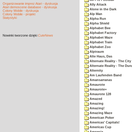
Organizowanie imprez Atari - dyskusja
Ally Attack
Atari demoscene database - dyskusja
Alone in the Dark
Colony Mobile - dyskusja
Alp Man
Colony Mobile - projekt
Statystyki
Alpha Run
Alpha Shield
Alphabet Bee
Alphabet Factory
Nowinki
tworzone dzięki
CuteNews
Alphabet Maze
Alphabet Train
Alphabet Zoo
Alptraum
Alte Haus, Das
Alternate Reality - The City
Alternate Reality - The Du
Alternity
Am Laufenden Band
Amansarranas
Amaurote
Amaurote+
Amaurote 128
Amazed
Amazing
Amazing!
Amazing Maze
American Poker
Americas' Capitals!
Americas Cup
Amnesia