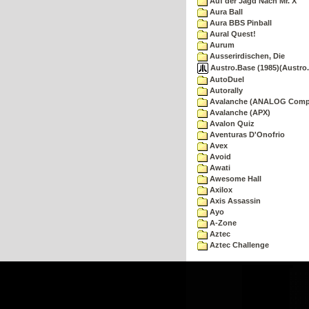
Auf der Jagd Nach Mr. X
Aura Ball
Aura BBS Pinball
Aural Quest!
Aurum
Ausserirdischen, Die
Austro.Base (1985)(Austro.
AutoDuel
Autorally
Avalanche (ANALOG Comp
Avalanche (APX)
Avalon Quiz
Aventuras D'Onofrio
Avex
Avoid
Awati
Awesome Hall
Axilox
Axis Assassin
Ayo
A-Zone
Aztec
Aztec Challenge