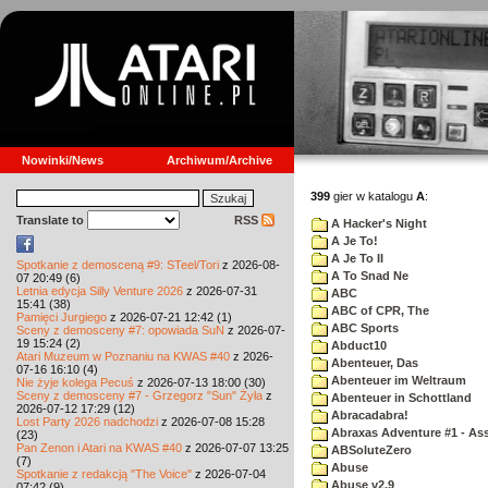
Nowinki/News
Archiwum/Archive
399
gier w katalogu
A
:
Translate to
RSS
A Hacker's Night
A Je To!
A Je To II
Spotkanie z demosceną #9: STeel/Tori
z 2026-08-
A To Snad Ne
07 20:49 (6)
Letnia edycja Silly Venture 2026
z 2026-07-31
ABC
15:41 (38)
ABC of CPR, The
Pamięci Jurgiego
z 2026-07-21 12:42 (1)
ABC Sports
Sceny z demosceny #7: opowiada SuN
z 2026-07-
19 15:24 (2)
Abduct10
Atari Muzeum w Poznaniu na KWAS #40
z 2026-
Abenteuer, Das
07-16 16:10 (4)
Abenteuer im Weltraum
Nie żyje kolega Pecuś
z 2026-07-13 18:00 (30)
Sceny z demosceny #7 - Grzegorz "Sun" Żyła
z
Abenteuer in Schottland
2026-07-12 17:29 (12)
Abracadabra!
Lost Party 2026 nadchodzi
z 2026-07-08 15:28
Abraxas Adventure #1 - Assa
(23)
Pan Zenon i Atari na KWAS #40
z 2026-07-07 13:25
ABSoluteZero
(7)
Abuse
Spotkanie z redakcją "The Voice"
z 2026-07-04
Abuse v2.9
07:42 (9)