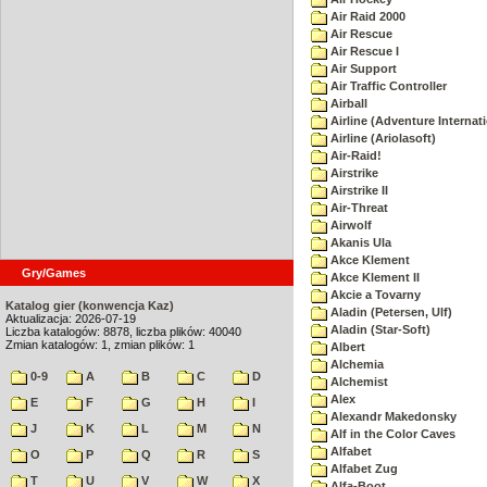
Air Raid 2000
Air Rescue
Air Rescue I
Air Support
Air Traffic Controller
Airball
Airline (Adventure Internati
Airline (Ariolasoft)
Air-Raid!
Airstrike
Airstrike II
Air-Threat
Airwolf
Akanis Ula
Akce Klement
Gry/Games
Akce Klement II
Akcie a Tovarny
Katalog gier (konwencja Kaz)
Aladin (Petersen, Ulf)
Aktualizacja: 2026-07-19
Aladin (Star-Soft)
Liczba katalogów: 8878, liczba plików: 40040
Zmian katalogów: 1, zmian plików: 1
Albert
Alchemia
0-9
A
B
C
D
Alchemist
Alex
E
F
G
H
I
Alexandr Makedonsky
J
K
L
M
N
Alf in the Color Caves
Alfabet
O
P
Q
R
S
Alfabet Zug
T
U
V
W
X
Alfa-Boot