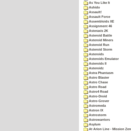
As You Like It
Ashido
Assault!
Assault Force
Assembloids XE
Assignment 46
Asteraxis 2K
Asteroid Battle
Asteroid Miners
Asteroid Run
Asteroid Storm
Asteroids
Asteroids Emulator
Asteroids II
Asteroidz
Astra Phantasm
Astro Blaster
Astro Chase
Astro Road
Astro4 Road
Astro-Droid
Astro-Grover
Astromeda
Astron IX
Astrostorm
Astrowarriors
Asylum
At Arion Line - Mission Zer