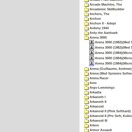
Arcade Machine, The
Arcademic Skillbuilder
Archers, The
Archon
Archon II - Adept
Ardeny 1944
Ardy the Aardvark
Arena 3000
Arena 3000 (1982)(Med Sy
Arena 3000 (1982)(Med S
Arena 3000 (1984)(Microd
Arena 3000 (1984)(Micro
Arena 3000 (1984)(Micro
Arena (Guillaume, Andrew)
Arena (Med Systems Softw
Arena Racer
Arex
Args-Lemmings
Arkadia
Arkaneth I
Arkaneth II
Arkanoid
Arkanoid II (Pink Softhard)
Arkanoid II (Pro Soft, Kukis
Arkanoid III
Arkon
Armor Assault