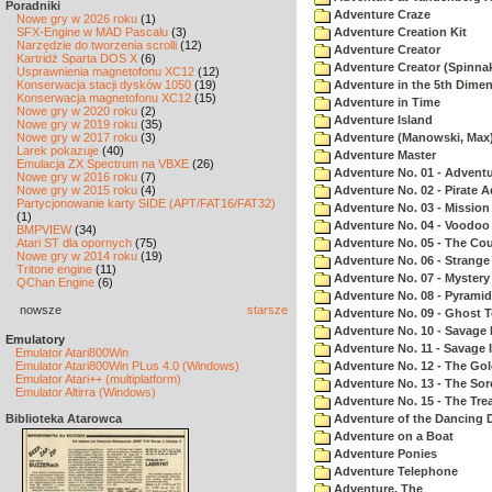
Poradniki
Adventure Craze
Nowe gry w 2026 roku
(1)
SFX-Engine w MAD Pascalu
(3)
Adventure Creation Kit
Narzędzie do tworzenia scrolli
(12)
Adventure Creator
Kartridż Sparta DOS X
(6)
Adventure Creator (Spinnak
Usprawnienia magnetofonu XC12
(12)
Konserwacja stacji dysków 1050
(19)
Adventure in the 5th Dime
Konserwacja magnetofonu XC12
(15)
Adventure in Time
Nowe gry w 2020 roku
(2)
Adventure Island
Nowe gry w 2019 roku
(35)
Nowe gry w 2017 roku
(3)
Adventure (Manowski, Max
Larek pokazuje
(40)
Adventure Master
Emulacja ZX Spectrum na VBXE
(26)
Adventure No. 01 - Advent
Nowe gry w 2016 roku
(7)
Nowe gry w 2015 roku
(4)
Adventure No. 02 - Pirate 
Partycjonowanie karty SIDE (APT/FAT16/FAT32)
Adventure No. 03 - Mission
(1)
Adventure No. 04 - Voodoo
BMPVIEW
(34)
Atari ST dla opornych
(75)
Adventure No. 05 - The Co
Nowe gry w 2014 roku
(19)
Adventure No. 06 - Strang
Tritone engine
(11)
Adventure No. 07 - Myster
QChan Engine
(6)
Adventure No. 08 - Pyrami
nowsze
starsze
Adventure No. 09 - Ghost 
Adventure No. 10 - Savage Is
Emulatory
Adventure No. 11 - Savage Is
Emulator Atari800Win
Emulator Atari800Win PLus 4.0 (Windows)
Adventure No. 12 - The Go
Emulator Atari++ (multiplatform)
Adventure No. 13 - The Sor
Emulator Altirra (Windows)
Adventure No. 15 - The Tr
Biblioteka Atarowca
Adventure of the Dancing 
Adventure on a Boat
Adventure Ponies
Adventure Telephone
Adventure, The