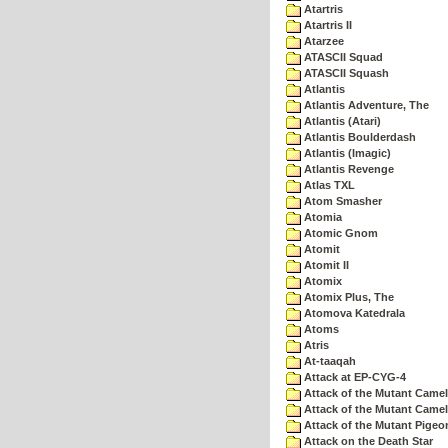
Atartris
Atartris II
Atarzee
ATASCII Squad
ATASCII Squash
Atlantis
Atlantis Adventure, The
Atlantis (Atari)
Atlantis Boulderdash
Atlantis (Imagic)
Atlantis Revenge
Atlas TXL
Atom Smasher
Atomia
Atomic Gnom
Atomit
Atomit II
Atomix
Atomix Plus, The
Atomova Katedrala
Atoms
Atris
At-taaqah
Attack at EP-CYG-4
Attack of the Mutant Came
Attack of the Mutant Camel
Attack of the Mutant Pigeo
Attack on the Death Star