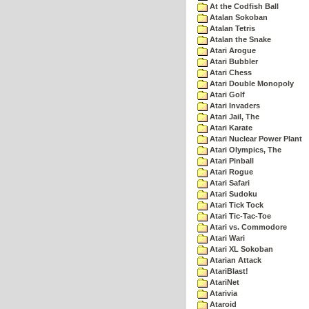
At the Codfish Ball
Atalan Sokoban
Atalan Tetris
Atalan the Snake
Atari Arogue
Atari Bubbler
Atari Chess
Atari Double Monopoly
Atari Golf
Atari Invaders
Atari Jail, The
Atari Karate
Atari Nuclear Power Plant
Atari Olympics, The
Atari Pinball
Atari Rogue
Atari Safari
Atari Sudoku
Atari Tick Tock
Atari Tic-Tac-Toe
Atari vs. Commodore
Atari Wari
Atari XL Sokoban
Atarian Attack
AtariBlast!
AtariNet
Atarivia
Ataroid