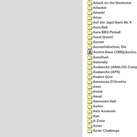
Attack on the Doomstar
Attacker
Attank!
Attax
Auf der Jagd Nach Mr. X
Aura Ball
Aura BBS Pinball
Aural Quest!
Aurum
Ausserirdischen, Die
Austro.Base (1985)(Austro.
AutoDuel
Autorally
Avalanche (ANALOG Comp
Avalanche (APX)
Avalon Quiz
Aventuras D'Onofrio
Avex
Avoid
Awati
Awesome Hall
Axilox
Axis Assassin
Ayo
A-Zone
Aztec
Aztec Challenge