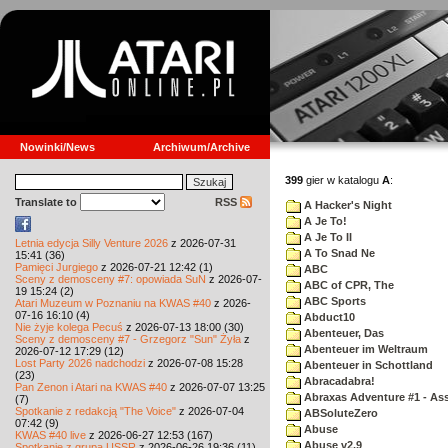
Nowinki/News
Archiwum/Archive
399
gier w katalogu
A
:
Translate to
RSS
A Hacker's Night
A Je To!
A Je To II
Letnia edycja Silly Venture 2026
z 2026-07-31
A To Snad Ne
15:41 (36)
Pamięci Jurgiego
z 2026-07-21 12:42 (1)
ABC
Sceny z demosceny #7: opowiada SuN
z 2026-07-
ABC of CPR, The
19 15:24 (2)
ABC Sports
Atari Muzeum w Poznaniu na KWAS #40
z 2026-
07-16 16:10 (4)
Abduct10
Nie żyje kolega Pecuś
z 2026-07-13 18:00 (30)
Abenteuer, Das
Sceny z demosceny #7 - Grzegorz "Sun" Żyła
z
Abenteuer im Weltraum
2026-07-12 17:29 (12)
Lost Party 2026 nadchodzi
z 2026-07-08 15:28
Abenteuer in Schottland
(23)
Abracadabra!
Pan Zenon i Atari na KWAS #40
z 2026-07-07 13:25
Abraxas Adventure #1 - Assa
(7)
Spotkanie z redakcją "The Voice"
z 2026-07-04
ABSoluteZero
07:42 (9)
Abuse
KWAS #40 live
z 2026-06-27 12:53 (167)
Abuse v2.9
Spotkanie z grupą USSR
z 2026-06-26 19:36 (11)