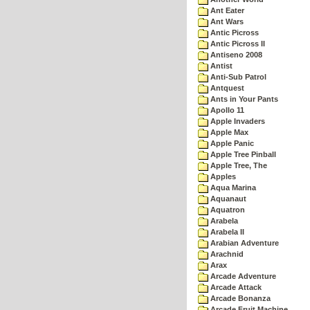
Ant Eater
Ant Wars
Antic Picross
Antic Picross II
Antiseno 2008
Antist
Anti-Sub Patrol
Antquest
Ants in Your Pants
Apollo 11
Apple Invaders
Apple Max
Apple Panic
Apple Tree Pinball
Apple Tree, The
Apples
Aqua Marina
Aquanaut
Aquatron
Arabela
Arabela II
Arabian Adventure
Arachnid
Arax
Arcade Adventure
Arcade Attack
Arcade Bonanza
Arcade Fruit Machine