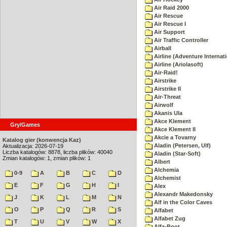
Air Raid 2000
Air Rescue
Air Rescue I
Air Support
Air Traffic Controller
Airball
Airline (Adventure Internati
Airline (Ariolasoft)
Air-Raid!
Airstrike
Airstrike II
Air-Threat
Airwolf
Akanis Ula
Akce Klement
Gry/Games
Akce Klement II
Akcie a Tovarny
Katalog gier (konwencja Kaz)
Aladin (Petersen, Ulf)
Aktualizacja: 2026-07-19
Liczba katalogów: 8878, liczba plików: 40040
Aladin (Star-Soft)
Zmian katalogów: 1, zmian plików: 1
Albert
Alchemia
0-9
A
B
C
D
Alchemist
E
F
G
H
I
Alex
Alexandr Makedonsky
J
K
L
M
N
Alf in the Color Caves
O
P
Q
R
S
Alfabet
Alfabet Zug
T
U
V
W
X
Alfa-Boot