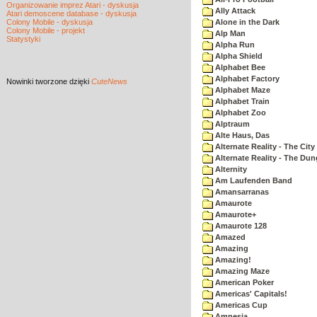
Organizowanie imprez Atari - dyskusja
Ally Attack
Atari demoscene database - dyskusja
Colony Mobile - dyskusja
Alone in the Dark
Colony Mobile - projekt
Alp Man
Statystyki
Alpha Run
Alpha Shield
Alphabet Bee
Alphabet Factory
Nowinki
tworzone dzięki
CuteNews
Alphabet Maze
Alphabet Train
Alphabet Zoo
Alptraum
Alte Haus, Das
Alternate Reality - The City
Alternate Reality - The Du
Alternity
Am Laufenden Band
Amansarranas
Amaurote
Amaurote+
Amaurote 128
Amazed
Amazing
Amazing!
Amazing Maze
American Poker
Americas' Capitals!
Americas Cup
Amnesia