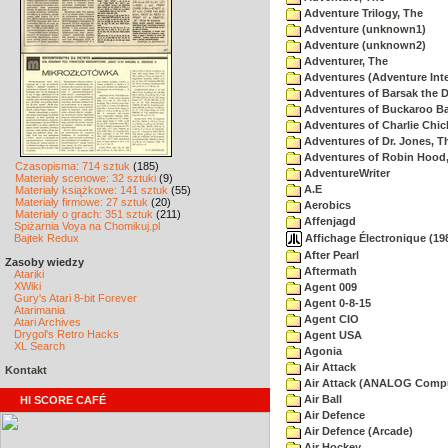
Adventure Trilogy, The
Adventure (unknown1)
Adventure (unknown2)
Adventurer, The
Adventures (Adventure Inte
Adventures of Barsak the D
Adventures of Buckaroo Ba
Adventures of Charlie Chic
Adventures of Dr. Jones, T
Adventures of Robin Hood
Czasopisma: 714 sztuk
(185)
AdventureWriter
Materiały scenowe: 32 sztuki
(9)
A.E
Materiały książkowe: 141 sztuk
(55)
Materiały firmowe: 27 sztuk
(20)
Aerobics
Materiały o grach: 351 sztuk
(211)
Affenjagd
Spiżarnia Voya na Chomikuj.pl
Affichage Électronique (198
Bajtek Redux
After Pearl
Zasoby wiedzy
Aftermath
Atariki
XWiki
Agent 009
Gury's Atari 8-bit Forever
Agent 0-8-15
Atarimania
Agent CIO
Atari Archives
Drygol's Retro Hacks
Agent USA
XL Search
Agonia
Air Attack
Kontakt
Air Attack (ANALOG Comp
Air Ball
HI SCORE CAFÉ
Air Defence
Air Defence (Arcade)
Air Hockey