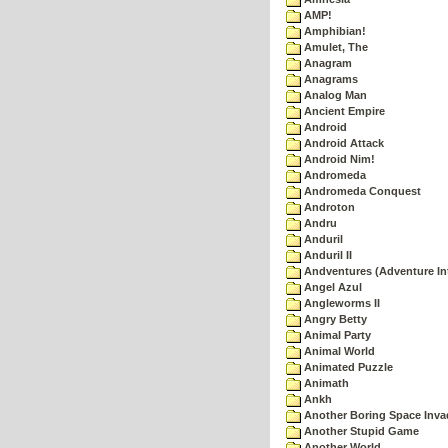
AMP!
Amphibian!
Amulet, The
Anagram
Anagrams
Analog Man
Ancient Empire
Android
Android Attack
Android Nim!
Andromeda
Andromeda Conquest
Androton
Andru
Anduril
Anduril II
Andventures (Adventure Int
Angel Azul
Angleworms II
Angry Betty
Animal Party
Animal World
Animated Puzzle
Animath
Ankh
Another Boring Space Inv
Another Stupid Game
Another World