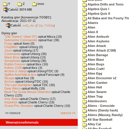
Y
Z
inne
Algebra Drills and Tests
Algebra Quiz I
Całość 3074 MB
Algebra Quiz II
Katalog gier (konwencja TOSEC)
Ali Baba and the Fourty Th
Aktualizacja: 2021-07-11
Aliants
Całość
,
md5
sha
(
7-Zip
,
TUGZip
)
Alien
Alien 8
Opisy gier
"Old Towers" (Atari ST)
opisał Misza (19)
Alien Ambush
Submarine Commander
opisał Kaz (36)
Alien Asylums
Frogs
opisał Xeen (0)
Alien Attack
Choplifter!
opisał Urborg (0)
Joust
opisał Urborg (17)
Alien Attack (CSM)
Commando
opisał Urborg (35)
Alien Barrage
Mario Bros
opisał Urborg (13)
Alien Blast
Xenophobe
opisał Urborg (36)
Robbo Forever
opisał tbxx (16)
Alien Bugs
Kolony 2106
opisał tbxx (3)
Alien Craft!
Archon II: Adept
opisał Urborg/TDC (9)
Alien Egg
Spitfire Ace/Hellcat Ace
opisał Farscape (9)
Wyspa
opisał Kaz (9)
Alien Encounter v2
Archon
opisał Urborg/TDC (16)
Alien Garden
The Last Starfighter
opisał TDC (30)
Alien Hell
Dwie Wieże
opisał Muffy (19)
Basil The Great Mouse Detective
opisał Charlie
Alien Swarm
Cherry (125)
Alien Trap
Inny Świat
opisał Charlie Cherry (17)
Alienbusters
Inspektor
opisał Charlie Cherry (19)
Grand Prix Simulator
opisał Charlie Cherry (16)
Aliens - Genocide
Aliens (Dandy hack)
«« nowsze
starsze »»
Aliens (Massey, Randy)
All Star Baseball
Wewnętrzne/Internals
Alley Cat
All-Pro Football