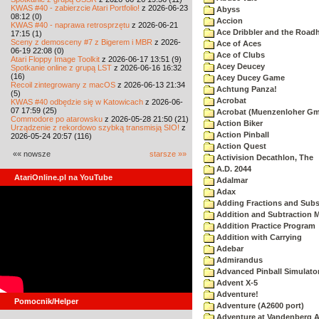
KWAS #40 - zabierzcie Atari Portfolio!
z 2026-06-23
Abyss
08:12 (0)
Accion
KWAS #40 - naprawa retrosprzętu
z 2026-06-21
Ace Dribbler and the Road
17:15 (1)
Sceny z demosceny #7 z Bigerem i MBR
z 2026-
Ace of Aces
06-19 22:08 (0)
Ace of Clubs
Atari Floppy Image Toolkit
z 2026-06-17 13:51 (9)
Acey Deucey
Spotkanie online z grupą LST
z 2026-06-16 16:32
(16)
Acey Ducey Game
Recoil zintegrowany z macOS
z 2026-06-13 21:34
Achtung Panza!
(5)
Acrobat
KWAS #40 odbędzie się w Katowicach
z 2026-06-
07 17:59 (25)
Acrobat (Muenzenloher G
Commodore po atarowsku
z 2026-05-28 21:50 (21)
Action Biker
Urządzenie z rekordowo szybką transmisją SIO!
z
Action Pinball
2026-05-24 20:57 (116)
Action Quest
«« nowsze
starsze »»
Activision Decathlon, The
A.D. 2044
AtariOnline.pl na YouTube
Adalmar
Adax
Adding Fractions and Subst
Addition and Subtraction 
Addition Practice Program
Addition with Carrying
Adebar
Admirandus
Advanced Pinball Simulato
Advent X-5
Adventure!
Pomocnik/Helper
Adventure (A2600 port)
Adventure at Vandenberg A