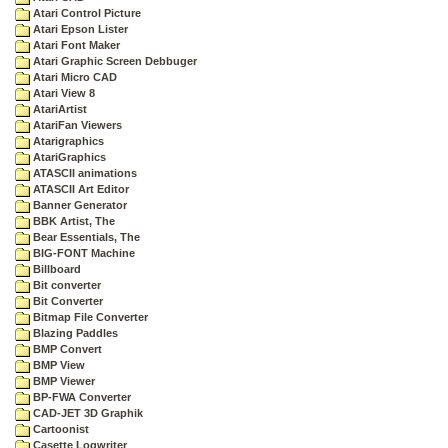
Atari Control Picture
Atari Epson Lister
Atari Font Maker
Atari Graphic Screen Debbuger
Atari Micro CAD
Atari View 8
AtariArtist
AtariFan Viewers
Atarigraphics
AtariGraphics
ATASCII animations
ATASCII Art Editor
Banner Generator
BBK Artist, The
Bear Essentials, The
BIG-FONT Machine
Billboard
Bit converter
Bit Converter
Bitmap File Converter
Blazing Paddles
BMP Convert
BMP View
BMP Viewer
BP-FWA Converter
CAD-JET 3D Graphik
Cartoonist
Casette Logwriter