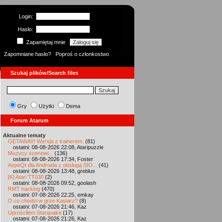
Login:
Hasło:
Zapamiętaj mnie
Zapomniane hasło?
Poproś o członkostwo
Szukaj plików/Search files
Gry
Użytki
Dema
Forum Atarum
Aktualne tematy
GETAWAY! Wersja z trainerem.
(81)
ostatni: 08-08-2026 22:08, Ataripuzzle
Muzycy scenowi...
(136)
ostatni: 08-08-2026 17:34, Foster
AspeQt dla Androida z obsługą SIO...
(41)
ostatni: 08-08-2026 13:48, greblus
[K] Atari TT030
(2)
ostatni: 08-08-2026 09:52, goolash
RMT hacking
(470)
ostatni: 07-08-2026 22:25, emkay
O co chodzi w grze Kasiarz?
(8)
ostatni: 07-08-2026 21:46, Kaz
Uprościłem Starquake
(17)
ostatni: 07-08-2026 21:26, Kaz