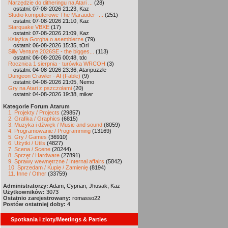
Narzędzie do ditheringu na Atari ...
(28)
ostatni: 07-08-2026 21:23, Kaz
Studio komputerowe The Marauder -...
(251)
ostatni: 07-08-2026 21:10, Kaz
Starquake VBXE
(17)
ostatni: 07-08-2026 21:09, Kaz
Książka Gorgha o asemblerze
(79)
ostatni: 06-08-2026 15:35, tOri
Silly Venture 2026SE - the bigges...
(113)
ostatni: 06-08-2026 00:48, tdc
Rocznica 1 sierpnia - turówka WRCOH
(3)
ostatni: 04-08-2026 23:36, Ataripuzzle
Dungeon Crawler - AI (Fable)
(9)
ostatni: 04-08-2026 21:05, Nemo
Gry na Atari z pszczołami
(20)
ostatni: 04-08-2026 19:38, miker
Kategorie Forum Atarum
1. Projekty / Projects
(29857)
2. Grafika / Graphics
(6815)
3. Muzyka i dźwięk / Music and sound
(8059)
4. Programowanie / Programming
(13169)
5. Gry / Games
(36910)
6. Użytki / Utils
(4827)
7. Scena / Scene
(20244)
8. Sprzęt / Hardware
(27891)
9. Sprawy wewnętrzne / Internal affairs
(5842)
10. Sprzedam / Kupię / Zamienię
(8194)
11. Inne / Other
(33759)
Administratorzy:
Adam, Cyprian, Jhusak, Kaz
Użytkowników:
3073
Ostatnio zarejestrowany:
romasso22
Postów ostatniej doby:
4
Spotkania i zloty/Meetings & Parties