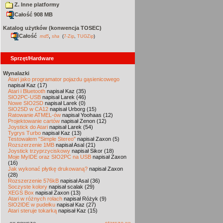
Z. Inne platformy
Całość 908 MB
Katalog użytków (konwencja TOSEC)
Całość
,
md5
sha
(
7-Zip
,
TUGZip
)
Sprzęt/Hardware
Wynalazki
Atari jako programator pojazdu gąsienicowego
napisał Kaz (17)
Atari i Bluetooth
napisał Kaz (35)
SIO2PC-USB
napisał Larek (46)
Nowe SIO2SD
napisał Larek (0)
SIO2SD w CA12
napisał Urborg (15)
Ratowanie ATMEL-ów
napisał Yoohaas (12)
Projektowanie cartów
napisał Zenon (12)
Joystick do Atari
napisał Larek (54)
Tygrys Turbo
napisał Kaz (13)
Testowałem "Simple Stereo"
napisał Zaxon (5)
Rozszerzenie 1MB
napisał Asal (21)
Joystick trzyprzyciskowy
napisał Sikor (18)
Moje MyIDE oraz SIO2PC na USB
napisał Zaxon
(16)
Jak wykonać płytkę drukowaną?
napisał Zaxon
(28)
Rozszerzenie 576kB
napisał Asal (36)
Soczyste kolory
napisał scalak (29)
XEGS Box
napisał Zaxon (13)
Atari w różnych rolach
napisał Różyk (9)
SIO2IDE w pudełku
napisał Kaz (27)
Atari steruje tokarką
napisał Kaz (15)