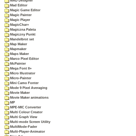
MAD Designer
Mad Editor
Magic Game Editor
Magic Painter
Magic Player
MagicChar+
Magiczna Paleta
Magiczny Punkt
Mandelbrot set
Map Maker
Mapmaker
Maps Maker
Marco Pixel Editor
McPainter
Mega Font II+
Micro Illustrator
Micro-Painter
Mini Camo Fonter
Mode 9 Pixel Averaging
Movie Maker
Movie Maker animations
MP
MPE-MIC Converter
Multi Colour Creator
Multi Graph View
Multi-mode Screen Utility
MultiMode-Fader
Multi-Player-Animator