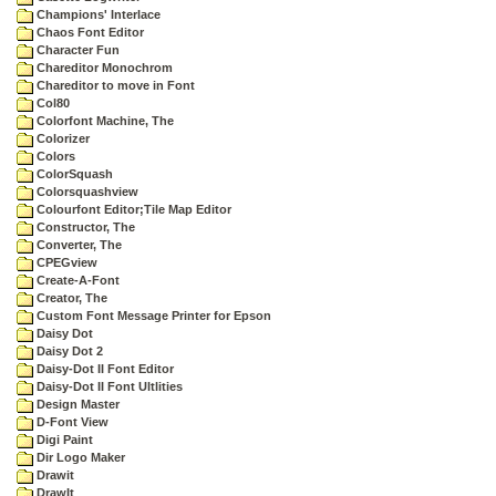
Champions' Interlace
Chaos Font Editor
Character Fun
Chareditor Monochrom
Chareditor to move in Font
Col80
Colorfont Machine, The
Colorizer
Colors
ColorSquash
Colorsquashview
Colourfont Editor;Tile Map Editor
Constructor, The
Converter, The
CPEGview
Create-A-Font
Creator, The
Custom Font Message Printer for Epson
Daisy Dot
Daisy Dot 2
Daisy-Dot II Font Editor
Daisy-Dot II Font Ultlities
Design Master
D-Font View
Digi Paint
Dir Logo Maker
Drawit
DrawIt