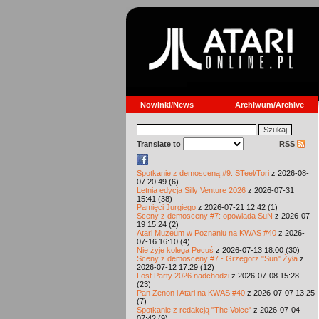
Nowinki/News
Archiwum/Archive
Translate to
RSS
Spotkanie z demosceną #9: STeel/Tori
z 2026-08-
07 20:49 (6)
Letnia edycja Silly Venture 2026
z 2026-07-31
15:41 (38)
Pamięci Jurgiego
z 2026-07-21 12:42 (1)
Sceny z demosceny #7: opowiada SuN
z 2026-07-
19 15:24 (2)
Atari Muzeum w Poznaniu na KWAS #40
z 2026-
07-16 16:10 (4)
Nie żyje kolega Pecuś
z 2026-07-13 18:00 (30)
Sceny z demosceny #7 - Grzegorz "Sun" Żyła
z
2026-07-12 17:29 (12)
Lost Party 2026 nadchodzi
z 2026-07-08 15:28
(23)
Pan Zenon i Atari na KWAS #40
z 2026-07-07 13:25
(7)
Spotkanie z redakcją "The Voice"
z 2026-07-04
07:42 (9)