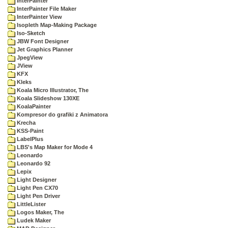
InterPainter
InterPainter File Maker
InterPainter View
Isopleth Map-Making Package
Iso-Sketch
JBW Font Designer
Jet Graphics Planner
JpegView
JView
KFX
Kleks
Koala Micro Illustrator, The
Koala Slideshow 130XE
KoalaPainter
Kompresor do grafiki z Animatora
Krecha
KSS-Paint
LabelPlus
LBS's Map Maker for Mode 4
Leonardo
Leonardo 92
Lepix
Light Designer
Light Pen CX70
Light Pen Driver
LittleLister
Logos Maker, The
Ludek Maker