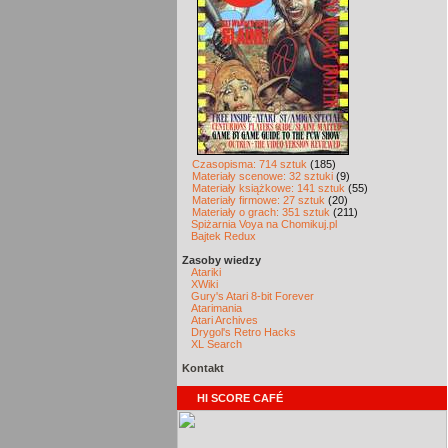
Czasopisma: 714 sztuk
(185)
Materiały scenowe: 32 sztuki
(9)
Materiały książkowe: 141 sztuk
(55)
Materiały firmowe: 27 sztuk
(20)
Materiały o grach: 351 sztuk
(211)
Spiżarnia Voya na Chomikuj.pl
Bajtek Redux
Zasoby wiedzy
Atariki
XWiki
Gury's Atari 8-bit Forever
Atarimania
Atari Archives
Drygol's Retro Hacks
XL Search
Kontakt
HI SCORE CAFÉ