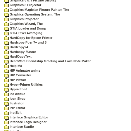
Graphics 8 & 9 Picture Display
Graphics 8 Projector
Graphics Magician Picture Painter, The
Graphics Operating System, The
Graphics Projector
Graphics Wizard, The
GTIA Loader and Dump
GTIA Pixel Averaging
HardCopy for Epson Printer
Hardcopy Fuer 7+ und 8
Hardcopy24
Hardcopy-Master
HardCopyText
HeartWare Friendship Greeting and Love Note Maker
Help Me
HIP Animator anims
HIP Converter
HIP Viewer
Hyper-Printer Utilities
Hypra Font
Ice Abbuc
Icon Shop
Ilustrator
INP Editor
InstEdit
Interlace Graphics Editor
Interlace Logo Designer
Interlace Studio