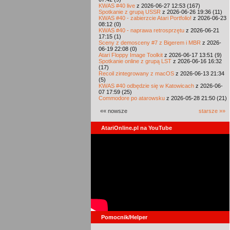
KWAS #40 live
z 2026-06-27 12:53 (167)
Spotkanie z grupą USSR
z 2026-06-26 19:36 (11)
KWAS #40 - zabierzcie Atari Portfolio!
z 2026-06-23
08:12 (0)
KWAS #40 - naprawa retrosprzętu
z 2026-06-21
17:15 (1)
Sceny z demosceny #7 z Bigerem i MBR
z 2026-
06-19 22:08 (0)
Atari Floppy Image Toolkit
z 2026-06-17 13:51 (9)
Spotkanie online z grupą LST
z 2026-06-16 16:32
(17)
Recoil zintegrowany z macOS
z 2026-06-13 21:34
(5)
KWAS #40 odbędzie się w Katowicach
z 2026-06-
07 17:59 (25)
Commodore po atarowsku
z 2026-05-28 21:50 (21)
«« nowsze
starsze »»
AtariOnline.pl na YouTube
Pomocnik/Helper