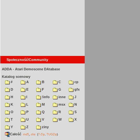
Społeczność/Community
ADDA - Atari Demoscene DAtabase
Katalog scenowy
#
A
B
C
cp
D
E
F
G
gfx
H
I
!info
inne
J
K
L
M
msx
N
O
P
Q
R
S
T
U
V
W
X
Y
Z
ziny
Całość
,
md5
sha
(
7-Zip
,
TUGZip
)