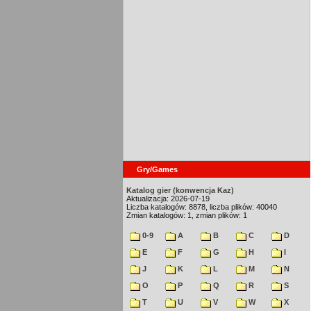
Gry/Games
Katalog gier (konwencja Kaz)
Aktualizacja: 2026-07-19
Liczba katalogów: 8878, liczba plików: 40040
Zmian katalogów: 1, zmian plików: 1
0-9
A
B
C
D
E
F
G
H
I
J
K
L
M
N
O
P
Q
R
S
T
U
V
W
X