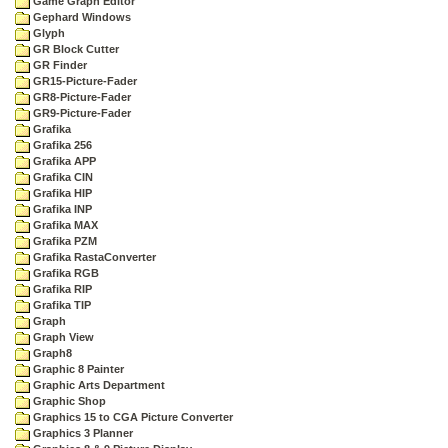
Game Graph Editor
Gephard Windows
Glyph
GR Block Cutter
GR Finder
GR15-Picture-Fader
GR8-Picture-Fader
GR9-Picture-Fader
Grafika
Grafika 256
Grafika APP
Grafika CIN
Grafika HIP
Grafika INP
Grafika MAX
Grafika PZM
Grafika RastaConverter
Grafika RGB
Grafika RIP
Grafika TIP
Graph
Graph View
Graph8
Graphic 8 Painter
Graphic Arts Department
Graphic Shop
Graphics 15 to CGA Picture Converter
Graphics 3 Planner