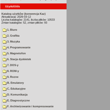
Użytki/Utils
Katalog użytków (konwencja Kaz)
Aktualizacja: 2026-03-12
Liczba katalogów: 2141, liczba plików: 10533
Zmian katalogów: 52, zmian plików: 93
1. Biuro
2. Grafika
3. Muzyka
4. Programowanie
5. Magnetofon
6. Stacja dyskietek
7. DOS-y
8. ROM-y
9. Rozne
B. Emulatory
C. Edukacyjne
D. Komunikacja
E. Diagnostyczne
F. Archiwizowanie i kompresowanie