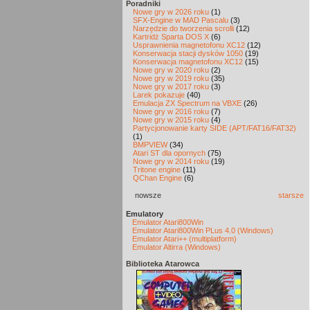
Poradniki
Nowe gry w 2026 roku
(1)
SFX-Engine w MAD Pascalu
(3)
Narzędzie do tworzenia scrolli
(12)
Kartridż Sparta DOS X
(6)
Usprawnienia magnetofonu XC12
(12)
Konserwacja stacji dysków 1050
(19)
Konserwacja magnetofonu XC12
(15)
Nowe gry w 2020 roku
(2)
Nowe gry w 2019 roku
(35)
Nowe gry w 2017 roku
(3)
Larek pokazuje
(40)
Emulacja ZX Spectrum na VBXE
(26)
Nowe gry w 2016 roku
(7)
Nowe gry w 2015 roku
(4)
Partycjonowanie karty SIDE (APT/FAT16/FAT32)
(1)
BMPVIEW
(34)
Atari ST dla opornych
(75)
Nowe gry w 2014 roku
(19)
Tritone engine
(11)
QChan Engine
(6)
nowsze
starsze
Emulatory
Emulator Atari800Win
Emulator Atari800Win PLus 4.0 (Windows)
Emulator Atari++ (multiplatform)
Emulator Altirra (Windows)
Biblioteka Atarowca