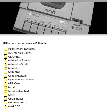
309
programów w katalogu
2. Grafika
:
1020 Ploter Programs
15 Graphics Editor
A8JDPEG
Animation Studio
AnimationStudio
Animator
Animotor
Apac3 Fractals
Apac3 Linker-Viewer
APP View
Artist
Artist Unleashed
Artur
ASCII maker
Ascii-Art Editor
Atari CAD