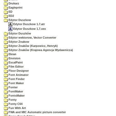
Drukarz
Eagleprint
ED
ED2
Edytor Duszkow
Edytor Duszkow 1.7.atr
Edytor Duszkow 1.7.xex
Edytor Duszków
Edytor wektorow, Vector Converter
Edytor Znakow
Edytor Znaków (Karpowicz, Henryk)
Edytor Znaków (Krajowa Agencja Wydawnicza)
Ekran
Envision
EscalPaint
Film Editor
Floor Designer
Font Animator
Font Finder
Font Maker
Fonter
FontMaker
FontsMaker
Fonty
Fonty C64
Fun With Art
FWA and MIC Automatic picture converter