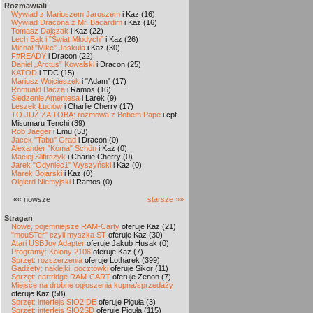
Rozmawiali
Wywiad z Mariuszem Jaroszem
i Kaz (16)
Wywiad Dracona z Mr. Bacardim
i Kaz (16)
Tomasz Dajczak
i Kaz (22)
Lech Bąk i "Świat Młodych"
i Kaz (26)
Michał "Mike" Jaskuła
i Kaz (30)
F#READY
i Dracon (22)
Daniel „Arctus” Kowalski
i Dracon (25)
KATOD
i TDC (15)
Mariusz Wojcieszek
i "Adam" (17)
Romuald Bacza
i Ramos (16)
Śledzenie Amentesa
i Larek (9)
Leszek Łuciów
i Charlie Cherry (17)
TO JUŻ ZA TOBĄ: rozmowa z Bobem Pape
i cpt.
Misumaru Tenchi (39)
Rob Jaeger
i Emu (53)
Jacek "Tabu" Grad
i Dracon (0)
Alexander "Koma" Schön
i Kaz (0)
Maciej Ślifirczyk
i Charlie Cherry (0)
Jarek "Odyniec1" Wyszyński
i Kaz (0)
Marek Bojarski
i Kaz (0)
Olgierd Niemyjski
i Ramos (0)
«« nowsze
starsze »»
Stragan
Nowe, pojemniejsze RAM-Carty
oferuje Kaz (21)
"mouSTer" czyli myszka ST
oferuje Kaz (30)
Atari USBJoy Adapter
oferuje Jakub Husak (0)
Programy: Kolony 2106
oferuje Kaz (7)
Sprzęt: rozszerzenia
oferuje Lotharek (399)
Gadżety: naklejki, pocztówki
oferuje Sikor (11)
Sprzęt: cartridge RAM-CART
oferuje Zenon (7)
Miejsce na drobne ogłoszenia kupna/sprzedaży
oferuje Kaz (58)
Sprzęt: interfejs SIO2IDE
oferuje Piguła (3)
Sprzęt: interfejs SIO2SD
oferuje Piguła (115)