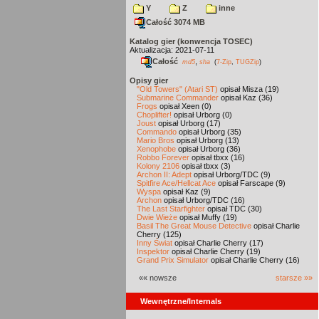
Y
Z
inne
Całość 3074 MB
Katalog gier (konwencja TOSEC)
Aktualizacja: 2021-07-11
Całość
,
md5
sha
(
7-Zip
,
TUGZip
)
Opisy gier
"Old Towers" (Atari ST)
opisał Misza (19)
Submarine Commander
opisał Kaz (36)
Frogs
opisał Xeen (0)
Choplifter!
opisał Urborg (0)
Joust
opisał Urborg (17)
Commando
opisał Urborg (35)
Mario Bros
opisał Urborg (13)
Xenophobe
opisał Urborg (36)
Robbo Forever
opisał tbxx (16)
Kolony 2106
opisał tbxx (3)
Archon II: Adept
opisał Urborg/TDC (9)
Spitfire Ace/Hellcat Ace
opisał Farscape (9)
Wyspa
opisał Kaz (9)
Archon
opisał Urborg/TDC (16)
The Last Starfighter
opisał TDC (30)
Dwie Wieże
opisał Muffy (19)
Basil The Great Mouse Detective
opisał Charlie
Cherry (125)
Inny Świat
opisał Charlie Cherry (17)
Inspektor
opisał Charlie Cherry (19)
Grand Prix Simulator
opisał Charlie Cherry (16)
«« nowsze
starsze »»
Wewnętrzne/Internals