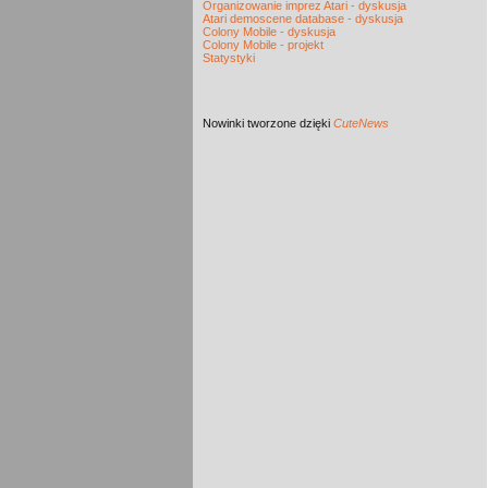
Organizowanie imprez Atari - dyskusja
Atari demoscene database - dyskusja
Colony Mobile - dyskusja
Colony Mobile - projekt
Statystyki
Nowinki
tworzone dzięki
CuteNews