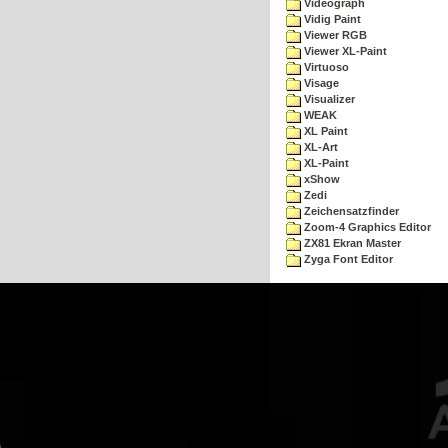
Videograph
Vidig Paint
Viewer RGB
Viewer XL-Paint
Virtuoso
Visage
Visualizer
WEAK
XL Paint
XL-Art
XL-Paint
xShow
Zedi
Zeichensatzfinder
Zoom-4 Graphics Editor
ZX81 Ekran Master
Zyga Font Editor