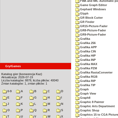
FWA and MIC Automatic pic
Game Graph Editor
Gephard Windows
Glyph
GR Block Cutter
GR Finder
GR15-Picture-Fader
GR8-Picture-Fader
GR9-Picture-Fader
Grafika
Grafika 256
Grafika APP
Grafika CIN
Grafika HIP
Grafika INP
Grafika MAX
Gry/Games
Grafika PZM
Grafika RastaConverter
Katalog gier (konwencja Kaz)
Grafika RGB
Aktualizacja: 2026-07-19
Liczba katalogów: 8878, liczba plików: 40040
Grafika RIP
Zmian katalogów: 1, zmian plików: 1
Grafika TIP
Graph
0-9
A
B
C
D
Graph View
E
F
G
H
I
Graph8
Graphic 8 Painter
J
K
L
M
N
Graphic Arts Department
O
P
Q
R
S
Graphic Shop
Graphics 15 to CGA Picture
T
U
V
W
X