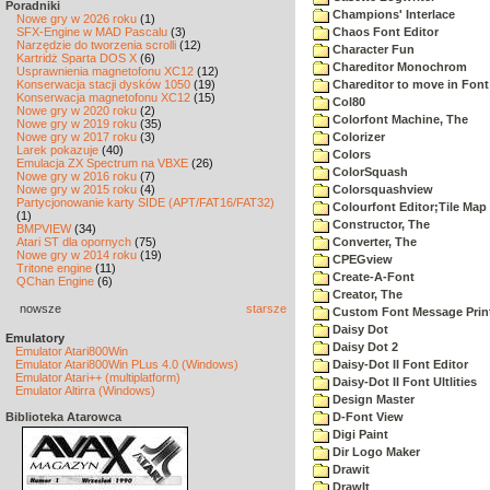
Poradniki
Champions' Interlace
Nowe gry w 2026 roku
(1)
SFX-Engine w MAD Pascalu
(3)
Chaos Font Editor
Narzędzie do tworzenia scrolli
(12)
Character Fun
Kartridż Sparta DOS X
(6)
Chareditor Monochrom
Usprawnienia magnetofonu XC12
(12)
Konserwacja stacji dysków 1050
(19)
Chareditor to move in Font
Konserwacja magnetofonu XC12
(15)
Col80
Nowe gry w 2020 roku
(2)
Colorfont Machine, The
Nowe gry w 2019 roku
(35)
Nowe gry w 2017 roku
(3)
Colorizer
Larek pokazuje
(40)
Colors
Emulacja ZX Spectrum na VBXE
(26)
ColorSquash
Nowe gry w 2016 roku
(7)
Nowe gry w 2015 roku
(4)
Colorsquashview
Partycjonowanie karty SIDE (APT/FAT16/FAT32)
Colourfont Editor;Tile Map 
(1)
Constructor, The
BMPVIEW
(34)
Atari ST dla opornych
(75)
Converter, The
Nowe gry w 2014 roku
(19)
CPEGview
Tritone engine
(11)
Create-A-Font
QChan Engine
(6)
Creator, The
nowsze
starsze
Custom Font Message Print
Daisy Dot
Emulatory
Daisy Dot 2
Emulator Atari800Win
Emulator Atari800Win PLus 4.0 (Windows)
Daisy-Dot II Font Editor
Emulator Atari++ (multiplatform)
Daisy-Dot II Font Ultlities
Emulator Altirra (Windows)
Design Master
Biblioteka Atarowca
D-Font View
Digi Paint
Dir Logo Maker
Drawit
DrawIt