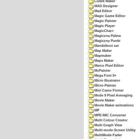
Ludek Maker
MAD Designer
Mad Editor
Magic Game Editor
Magic Painter
Magic Player
MagicChar+
Magiczna Paleta
Magiczny Punkt
Mandelbrot set
Map Maker
Mapmaker
Maps Maker
Marco Pixel Editor
McPainter
Mega Font II+
Micro Illustrator
Micro-Painter
Mini Camo Fonter
Mode 9 Pixel Averaging
Movie Maker
Movie Maker animations
MP
MPE-MIC Converter
Multi Colour Creator
Multi Graph View
Multi-mode Screen Utility
MultiMode-Fader