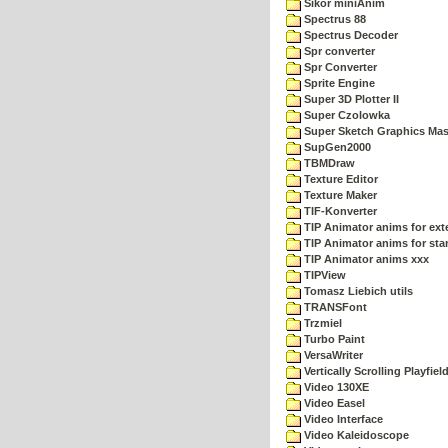
Sikor miniAnim
Spectrus 88
Spectrus Decoder
Spr converter
Spr Converter
Sprite Engine
Super 3D Plotter II
Super Czolowka
Super Sketch Graphics Mas
SupGen2000
TBMDraw
Texture Editor
Texture Maker
TIF-Konverter
TIP Animator anims for ex
TIP Animator anims for sta
TIP Animator anims xxx
TIPView
Tomasz Liebich utils
TRANSFont
Trzmiel
Turbo Paint
VersaWriter
Vertically Scrolling Playfiel
Video 130XE
Video Easel
Video Interface
Video Kaleidoscope