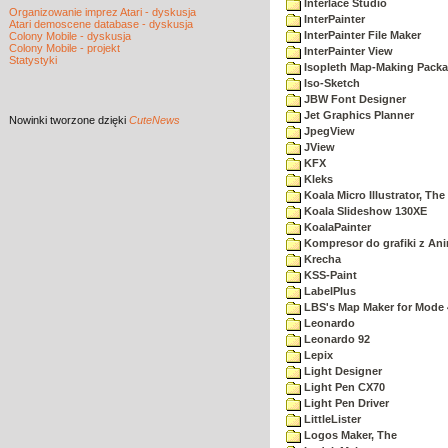
Interlace Studio
Organizowanie imprez Atari - dyskusja
InterPainter
Atari demoscene database - dyskusja
InterPainter File Maker
Colony Mobile - dyskusja
Colony Mobile - projekt
InterPainter View
Statystyki
Isopleth Map-Making Pack
Iso-Sketch
JBW Font Designer
Jet Graphics Planner
Nowinki
tworzone dzięki
CuteNews
JpegView
JView
KFX
Kleks
Koala Micro Illustrator, The
Koala Slideshow 130XE
KoalaPainter
Kompresor do grafiki z An
Krecha
KSS-Paint
LabelPlus
LBS's Map Maker for Mode 
Leonardo
Leonardo 92
Lepix
Light Designer
Light Pen CX70
Light Pen Driver
LittleLister
Logos Maker, The