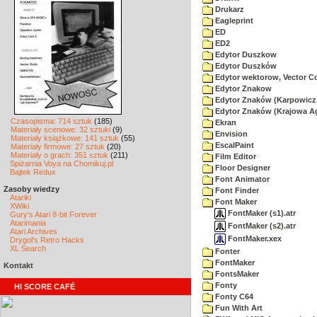
Drukarz
Eagleprint
ED
ED2
Edytor Duszkow
Edytor Duszków
Edytor wektorow, Vector C
Edytor Znakow
Edytor Znaków (Karpowicz,
Edytor Znaków (Krajowa A
Czasopisma: 714 sztuk
(185)
Ekran
Materiały scenowe: 32 sztuki
(9)
Envision
Materiały książkowe: 141 sztuk
(55)
EscalPaint
Materiały firmowe: 27 sztuk
(20)
Materiały o grach: 351 sztuk
(211)
Film Editor
Spiżarnia Voya na Chomikuj.pl
Floor Designer
Bajtek Redux
Font Animator
Zasoby wiedzy
Font Finder
Atariki
Font Maker
XWiki
FontMaker (s1).atr
Gury's Atari 8-bit Forever
Atarimania
FontMaker (s2).atr
Atari Archives
FontMaker.xex
Drygol's Retro Hacks
XL Search
Fonter
FontMaker
Kontakt
FontsMaker
Fonty
HI SCORE CAFÉ
Fonty C64
Fun With Art