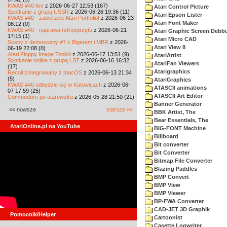
KWAS #40 live
z 2026-06-27 12:53 (167)
Atari Control Picture
Spotkanie z grupą USSR
z 2026-06-26 19:36 (11)
Atari Epson Lister
KWAS #40 - zabierzcie Atari Portfolio!
z 2026-06-23
Atari Font Maker
08:12 (0)
KWAS #40 - naprawa retrosprzętu
z 2026-06-21
Atari Graphic Screen Debb
17:15 (1)
Atari Micro CAD
Sceny z demosceny #7 z Bigerem i MBR
z 2026-
Atari View 8
06-19 22:08 (0)
Atari Floppy Image Toolkit
z 2026-06-17 13:51 (9)
AtariArtist
Spotkanie online z grupą LST
z 2026-06-16 16:32
AtariFan Viewers
(17)
Atarigraphics
Recoil zintegrowany z macOS
z 2026-06-13 21:34
(5)
AtariGraphics
KWAS #40 odbędzie się w Katowicach
z 2026-06-
ATASCII animations
07 17:59 (25)
ATASCII Art Editor
Commodore po atarowsku
z 2026-05-28 21:50 (21)
Banner Generator
«« nowsze
starsze »»
BBK Artist, The
Bear Essentials, The
AtariOnline.pl na YouTube
BIG-FONT Machine
Billboard
Bit converter
Bit Converter
Bitmap File Converter
Blazing Paddles
BMP Convert
BMP View
BMP Viewer
BP-FWA Converter
CAD-JET 3D Graphik
Pomocnik/Helper
Cartoonist
Casette Logwriter