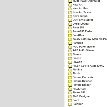
Multi-Player-Animator
New Art
New Art Pro
New Art Seven
Nova Graph
OD Fonts Editor
OMNI-Loader
Paint 256
Paint-256 Fader
PaintBox
palety kolorow Atari dla PC
Paradox
PGC PoFo Viewer
PGF PoFo Viewer
Picasso
Piccon
PICCon
PiCon C64 to Atari 800XL
Pictility
Pictrix
Picture Converter
Picture Devider
Picture Ripper
PIXeL PaINT
Plama 256
PMG Designer
Point
Polonus