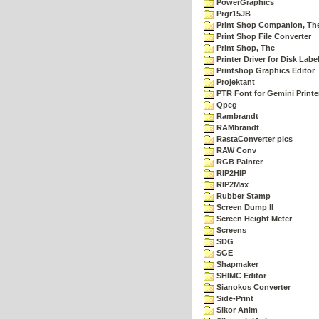
PowerGraphics
Prgr15JB
Print Shop Companion, Th
Print Shop File Converter
Print Shop, The
Printer Driver for Disk Labe
Printshop Graphics Editor
Projektant
PTR Font for Gemini Printe
Qpeg
Rambrandt
RAMbrandt
RastaConverter pics
RAW Conv
RGB Painter
RIP2HIP
RIP2Max
Rubber Stamp
Screen Dump II
Screen Height Meter
Screens
SDG
SGE
Shapmaker
SHIMC Editor
Sianokos Converter
Side-Print
Sikor Anim