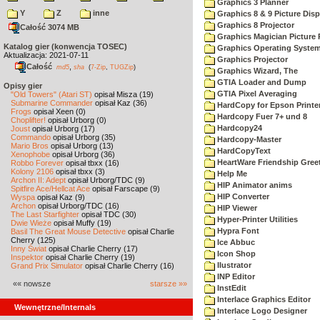
Graphics 3 Planner
Y
Z
inne
Graphics 8 & 9 Picture Disp
Graphics 8 Projector
Całość 3074 MB
Graphics Magician Picture P
Katalog gier (konwencja TOSEC)
Graphics Operating System
Aktualizacja: 2021-07-11
Graphics Projector
Całość
,
md5
sha
(
7-Zip
,
TUGZip
)
Graphics Wizard, The
GTIA Loader and Dump
Opisy gier
GTIA Pixel Averaging
"Old Towers" (Atari ST)
opisał Misza (19)
Submarine Commander
opisał Kaz (36)
HardCopy for Epson Printe
Frogs
opisał Xeen (0)
Hardcopy Fuer 7+ und 8
Choplifter!
opisał Urborg (0)
Hardcopy24
Joust
opisał Urborg (17)
Commando
opisał Urborg (35)
Hardcopy-Master
Mario Bros
opisał Urborg (13)
HardCopyText
Xenophobe
opisał Urborg (36)
HeartWare Friendship Gree
Robbo Forever
opisał tbxx (16)
Kolony 2106
opisał tbxx (3)
Help Me
Archon II: Adept
opisał Urborg/TDC (9)
HIP Animator anims
Spitfire Ace/Hellcat Ace
opisał Farscape (9)
HIP Converter
Wyspa
opisał Kaz (9)
Archon
opisał Urborg/TDC (16)
HIP Viewer
The Last Starfighter
opisał TDC (30)
Hyper-Printer Utilities
Dwie Wieże
opisał Muffy (19)
Hypra Font
Basil The Great Mouse Detective
opisał Charlie
Cherry (125)
Ice Abbuc
Inny Świat
opisał Charlie Cherry (17)
Icon Shop
Inspektor
opisał Charlie Cherry (19)
Ilustrator
Grand Prix Simulator
opisał Charlie Cherry (16)
INP Editor
«« nowsze
starsze »»
InstEdit
Interlace Graphics Editor
Wewnętrzne/Internals
Interlace Logo Designer