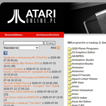
Nowinki/News
Archiwum/Archive
309
programów w katalogu
2. Gr
Translate to
RSS
1020 Ploter Programs
15 Graphics Editor
A8JDPEG
Spotkanie z demosceną #9: STeel/Tori
z 2026-08-
Animation Studio
07 20:49 (6)
Letnia edycja Silly Venture 2026
z 2026-07-31
AnimationStudio
15:41 (38)
Animator
Pamięci Jurgiego
z 2026-07-21 12:42 (1)
Animotor
Sceny z demosceny #7: opowiada SuN
z 2026-07-
19 15:24 (2)
Apac3 Fractals
Atari Muzeum w Poznaniu na KWAS #40
z 2026-
Apac3 Linker-Viewer
07-16 16:10 (4)
APP View
Nie żyje kolega Pecuś
z 2026-07-13 18:00 (30)
Sceny z demosceny #7 - Grzegorz "Sun" Żyła
z
Artist
2026-07-12 17:29 (12)
Artist Unleashed
Lost Party 2026 nadchodzi
z 2026-07-08 15:28
Artur
(23)
Pan Zenon i Atari na KWAS #40
z 2026-07-07 13:25
ASCII maker
(7)
Ascii-Art Editor
Spotkanie z redakcją "The Voice"
z 2026-07-04
Atari CAD
07:42 (9)