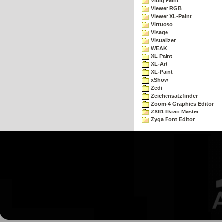
Vidig Paint
Viewer RGB
Viewer XL-Paint
Virtuoso
Visage
Visualizer
WEAK
XL Paint
XL-Art
XL-Paint
xShow
Zedi
Zeichensatzfinder
Zoom-4 Graphics Editor
ZX81 Ekran Master
Zyga Font Editor