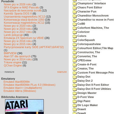
Poradniki
Champions' Interlace
Nowe gry w 2026 roku
(1)
SFX-Engine w MAD Pascalu
(3)
Chaos Font Editor
Narzędzie do tworzenia scrolli
(12)
Character Fun
Kartridż Sparta DOS X
(6)
Chareditor Monochrom
Usprawnienia magnetofonu XC12
(12)
Konserwacja stacji dysków 1050
(19)
Chareditor to move in Font
Konserwacja magnetofonu XC12
(15)
Col80
Nowe gry w 2020 roku
(2)
Colorfont Machine, The
Nowe gry w 2019 roku
(35)
Nowe gry w 2017 roku
(3)
Colorizer
Larek pokazuje
(40)
Colors
Emulacja ZX Spectrum na VBXE
(26)
ColorSquash
Nowe gry w 2016 roku
(7)
Nowe gry w 2015 roku
(4)
Colorsquashview
Partycjonowanie karty SIDE (APT/FAT16/FAT32)
Colourfont Editor;Tile Map 
(1)
Constructor, The
BMPVIEW
(34)
Atari ST dla opornych
(75)
Converter, The
Nowe gry w 2014 roku
(19)
CPEGview
Tritone engine
(11)
Create-A-Font
QChan Engine
(6)
Creator, The
nowsze
starsze
Custom Font Message Print
Daisy Dot
Emulatory
Daisy Dot 2
Emulator Atari800Win
Emulator Atari800Win PLus 4.0 (Windows)
Daisy-Dot II Font Editor
Emulator Atari++ (multiplatform)
Daisy-Dot II Font Ultlities
Emulator Altirra (Windows)
Design Master
Biblioteka Atarowca
D-Font View
Digi Paint
Dir Logo Maker
Drawit
DrawIt