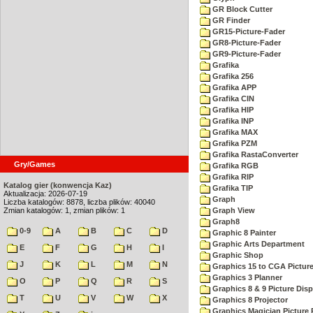
GR Block Cutter
GR Finder
GR15-Picture-Fader
GR8-Picture-Fader
GR9-Picture-Fader
Grafika
Grafika 256
Grafika APP
Grafika CIN
Grafika HIP
Grafika INP
Grafika MAX
Grafika PZM
Grafika RastaConverter
Gry/Games
Grafika RGB
Grafika RIP
Katalog gier (konwencja Kaz)
Grafika TIP
Aktualizacja: 2026-07-19
Graph
Liczba katalogów: 8878, liczba plików: 40040
Zmian katalogów: 1, zmian plików: 1
Graph View
Graph8
0-9
A
B
C
D
Graphic 8 Painter
Graphic Arts Department
E
F
G
H
I
Graphic Shop
J
K
L
M
N
Graphics 15 to CGA Picture
Graphics 3 Planner
O
P
Q
R
S
Graphics 8 & 9 Picture Disp
T
U
V
W
X
Graphics 8 Projector
Graphics Magician Picture P