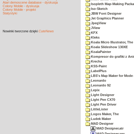
Atari demoscene database - dyskusja
Isopleth Map-Making Pack
Colony Mobile - dyskusja
Iso-Sketch
Colony Mobile - projekt
Statystyki
JBW Font Designer
Jet Graphics Planner
JpegView
JView
Nowinki
tworzone dzięki
CuteNews
KFX
Kleks
Koala Micro Illustrator, The
Koala Slideshow 130XE
KoalaPainter
Kompresor do grafiki z An
Krecha
KSS-Paint
LabelPlus
LBS's Map Maker for Mode 
Leonardo
Leonardo 92
Lepix
Light Designer
Light Pen CX70
Light Pen Driver
LittleLister
Logos Maker, The
Ludek Maker
MAD Designer
MAD Designer.atr
MAD Designer.xex