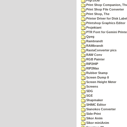
Prgr15JB
Print Shop Companion, Th
Print Shop File Converter
Print Shop, The
Printer Driver for Disk Labe
Printshop Graphics Editor
Projektant
PTR Font for Gemini Printe
Qpeg
Rambrandt
RAMbrandt
RastaConverter pics
RAW Conv
RGB Painter
RIP2HIP
RIP2Max
Rubber Stamp
Screen Dump II
Screen Height Meter
Screens
SDG
SGE
Shapmaker
SHIMC Editor
Sianokos Converter
Side-Print
Sikor Anim
Sikor miniAnim