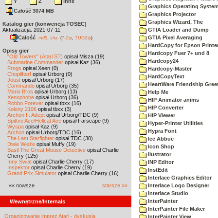
Y
Z
inne
Graphics Operating System
Całość 3074 MB
Graphics Projector
Graphics Wizard, The
Katalog gier (konwencja TOSEC)
Aktualizacja: 2021-07-11
GTIA Loader and Dump
Całość
,
GTIA Pixel Averaging
md5
sha
(
7-Zip
,
TUGZip
)
HardCopy for Epson Printe
Opisy gier
Hardcopy Fuer 7+ und 8
"Old Towers" (Atari ST)
opisał Misza (19)
Hardcopy24
Submarine Commander
opisał Kaz (36)
Frogs
opisał Xeen (0)
Hardcopy-Master
Choplifter!
opisał Urborg (0)
HardCopyText
Joust
opisał Urborg (17)
HeartWare Friendship Gree
Commando
opisał Urborg (35)
Mario Bros
opisał Urborg (13)
Help Me
Xenophobe
opisał Urborg (36)
HIP Animator anims
Robbo Forever
opisał tbxx (16)
HIP Converter
Kolony 2106
opisał tbxx (3)
Archon II: Adept
opisał Urborg/TDC (9)
HIP Viewer
Spitfire Ace/Hellcat Ace
opisał Farscape (9)
Hyper-Printer Utilities
Wyspa
opisał Kaz (9)
Hypra Font
Archon
opisał Urborg/TDC (16)
The Last Starfighter
opisał TDC (30)
Ice Abbuc
Dwie Wieże
opisał Muffy (19)
Icon Shop
Basil The Great Mouse Detective
opisał Charlie
Ilustrator
Cherry (125)
Inny Świat
opisał Charlie Cherry (17)
INP Editor
Inspektor
opisał Charlie Cherry (19)
InstEdit
Grand Prix Simulator
opisał Charlie Cherry (16)
Interlace Graphics Editor
«« nowsze
starsze »»
Interlace Logo Designer
Interlace Studio
InterPainter
Wewnętrzne/Internals
InterPainter File Maker
Organizowanie imprez Atari - dyskusja
InterPainter View