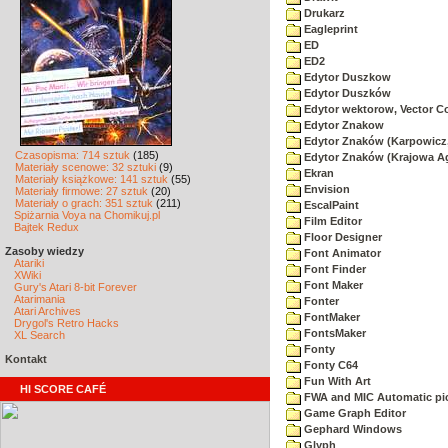
Drukarz
Eagleprint
ED
ED2
Edytor Duszkow
Edytor Duszków
Edytor wektorow, Vector C
Edytor Znakow
Edytor Znaków (Karpowicz,
Czasopisma: 714 sztuk
(185)
Edytor Znaków (Krajowa A
Materiały scenowe: 32 sztuki
(9)
Ekran
Materiały książkowe: 141 sztuk
(55)
Envision
Materiały firmowe: 27 sztuk
(20)
Materiały o grach: 351 sztuk
(211)
EscalPaint
Spiżarnia Voya na Chomikuj.pl
Film Editor
Bajtek Redux
Floor Designer
Zasoby wiedzy
Font Animator
Atariki
Font Finder
XWiki
Font Maker
Gury's Atari 8-bit Forever
Atarimania
Fonter
Atari Archives
FontMaker
Drygol's Retro Hacks
FontsMaker
XL Search
Fonty
Kontakt
Fonty C64
Fun With Art
HI SCORE CAFÉ
FWA and MIC Automatic pic
Game Graph Editor
Gephard Windows
Glyph