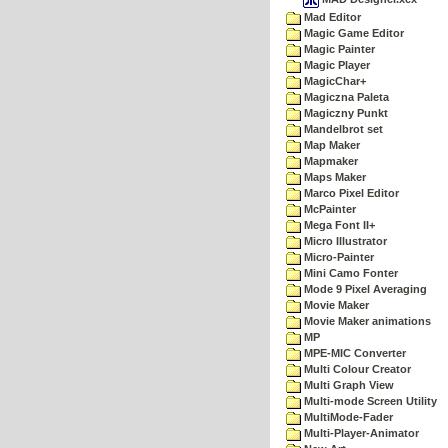
Mad Editor
Magic Game Editor
Magic Painter
Magic Player
MagicChar+
Magiczna Paleta
Magiczny Punkt
Mandelbrot set
Map Maker
Mapmaker
Maps Maker
Marco Pixel Editor
McPainter
Mega Font II+
Micro Illustrator
Micro-Painter
Mini Camo Fonter
Mode 9 Pixel Averaging
Movie Maker
Movie Maker animations
MP
MPE-MIC Converter
Multi Colour Creator
Multi Graph View
Multi-mode Screen Utility
MultiMode-Fader
Multi-Player-Animator