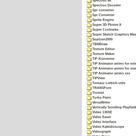
Spectrus 88
Spectrus Decoder
Spr converter
Spr Converter
Sprite Engine
Super 3D Plotter II
Super Czolowka
Super Sketch Graphics Mas
SupGen2000
TBMDraw
Texture Editor
Texture Maker
TIF-Konverter
TIP Animator anims for ex
TIP Animator anims for sta
TIP Animator anims xxx
TIPView
Tomasz Liebich utils
TRANSFont
Trzmiel
Turbo Paint
VersaWriter
Vertically Scrolling Playfiel
Video 130XE
Video Easel
Video Interface
Video Kaleidoscope
Videograph