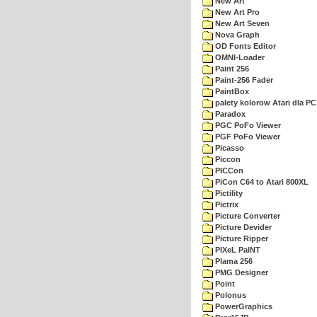
New Art
New Art Pro
New Art Seven
Nova Graph
OD Fonts Editor
OMNI-Loader
Paint 256
Paint-256 Fader
PaintBox
palety kolorow Atari dla PC
Paradox
PGC PoFo Viewer
PGF PoFo Viewer
Picasso
Piccon
PICCon
PiCon C64 to Atari 800XL
Pictility
Pictrix
Picture Converter
Picture Devider
Picture Ripper
PIXeL PaINT
Plama 256
PMG Designer
Point
Polonus
PowerGraphics