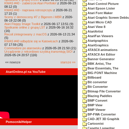
KWAS #40 - zabierzcie Atari Portfolio!
z 2026-06-23
Atari Control Picture
08:12 (0)
Atari Epson Lister
KWAS #40 - naprawa retrosprzętu
z 2026-06-21
Atari Font Maker
17:15 (1)
Sceny z demosceny #7 z Bigerem i MBR
z 2026-
Atari Graphic Screen Debb
06-19 22:08 (0)
Atari Micro CAD
Atari Floppy Image Toolkit
z 2026-06-17 13:51 (9)
Atari View 8
Spotkanie online z grupą LST
z 2026-06-16 16:32
(16)
AtariArtist
Recoil zintegrowany z macOS
z 2026-06-13 21:34
AtariFan Viewers
(5)
Atarigraphics
KWAS #40 odbędzie się w Katowicach
z 2026-06-
07 17:59 (25)
AtariGraphics
Commodore po atarowsku
z 2026-05-28 21:50 (21)
ATASCII animations
Urządzenie z rekordowo szybką transmisją SIO!
z
ATASCII Art Editor
2026-05-24 20:57 (116)
Banner Generator
«« nowsze
starsze »»
BBK Artist, The
Bear Essentials, The
AtariOnline.pl na YouTube
BIG-FONT Machine
Billboard
Bit converter
Bit Converter
Bitmap File Converter
Blazing Paddles
BMP Convert
BMP View
BMP Viewer
BP-FWA Converter
CAD-JET 3D Graphik
Pomocnik/Helper
Cartoonist
Casette Logwriter