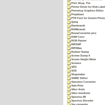
Print Shop, The
Printer Driver for Disk Labe
Printshop Graphics Editor
Projektant
PTR Font for Gemini Printe
Qpeg
Rambrandt
RAMbrandt
RastaConverter pics
RAW Conv
RGB Painter
RIP2HIP
RIP2Max
Rubber Stamp
Screen Dump II
Screen Height Meter
Screens
SDG
SGE
Shapmaker
SHIMC Editor
Sianokos Converter
Side-Print
Sikor Anim
Sikor miniAnim
Spectrus 88
Spectrus Decoder
Spr converter