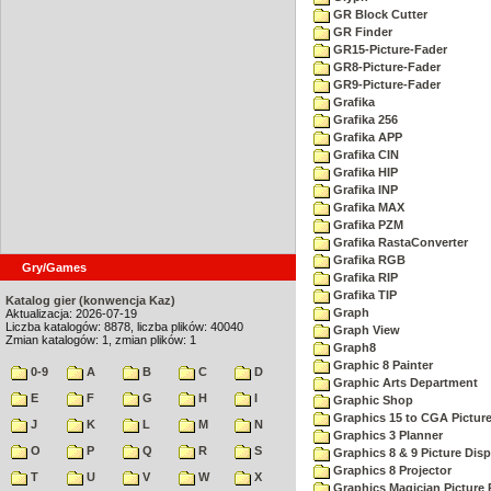
GR Block Cutter
GR Finder
GR15-Picture-Fader
GR8-Picture-Fader
GR9-Picture-Fader
Grafika
Grafika 256
Grafika APP
Grafika CIN
Grafika HIP
Grafika INP
Grafika MAX
Grafika PZM
Grafika RastaConverter
Grafika RGB
Gry/Games
Grafika RIP
Grafika TIP
Katalog gier (konwencja Kaz)
Graph
Aktualizacja: 2026-07-19
Liczba katalogów: 8878, liczba plików: 40040
Graph View
Zmian katalogów: 1, zmian plików: 1
Graph8
Graphic 8 Painter
0-9
A
B
C
D
Graphic Arts Department
E
F
G
H
I
Graphic Shop
Graphics 15 to CGA Picture
J
K
L
M
N
Graphics 3 Planner
O
P
Q
R
S
Graphics 8 & 9 Picture Disp
Graphics 8 Projector
T
U
V
W
X
Graphics Magician Picture P