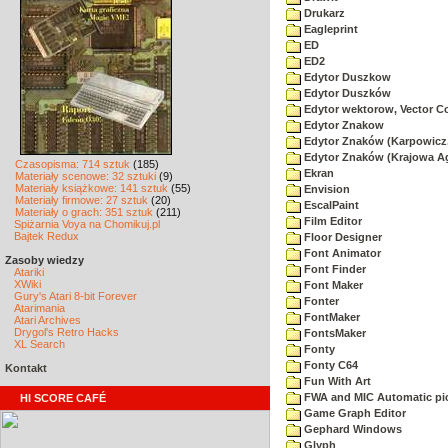
Drukarz
Eagleprint
ED
ED2
Edytor Duszkow
Edytor Duszków
Edytor wektorow, Vector C
Edytor Znakow
Edytor Znaków (Karpowicz,
Edytor Znaków (Krajowa A
Czasopisma: 714 sztuk
(185)
Ekran
Materiały scenowe: 32 sztuki
(9)
Materiały książkowe: 141 sztuk
(55)
Envision
Materiały firmowe: 27 sztuk
(20)
EscalPaint
Materiały o grach: 351 sztuk
(211)
Film Editor
Spiżarnia Voya na Chomikuj.pl
Bajtek Redux
Floor Designer
Font Animator
Zasoby wiedzy
Font Finder
Atariki
XWiki
Font Maker
Gury's Atari 8-bit Forever
Fonter
Atarimania
FontMaker
Atari Archives
Drygol's Retro Hacks
FontsMaker
XL Search
Fonty
Fonty C64
Kontakt
Fun With Art
FWA and MIC Automatic pic
HI SCORE CAFÉ
Game Graph Editor
Gephard Windows
Glyph