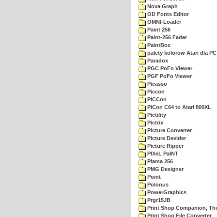
Nova Graph
OD Fonts Editor
OMNI-Loader
Paint 256
Paint-256 Fader
PaintBox
palety kolorow Atari dla PC
Paradox
PGC PoFo Viewer
PGF PoFo Viewer
Picasso
Piccon
PICCon
PiCon C64 to Atari 800XL
Pictility
Pictrix
Picture Converter
Picture Devider
Picture Ripper
PIXeL PaINT
Plama 256
PMG Designer
Point
Polonus
PowerGraphics
Prgr15JB
Print Shop Companion, Th
Print Shop File Converter