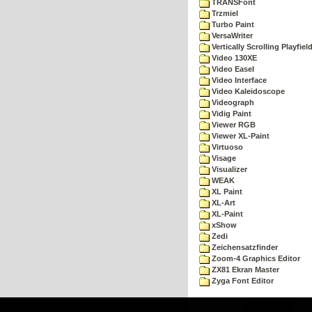
TRANSFont
Trzmiel
Turbo Paint
VersaWriter
Vertically Scrolling Playfiel
Video 130XE
Video Easel
Video Interface
Video Kaleidoscope
Videograph
Vidig Paint
Viewer RGB
Viewer XL-Paint
Virtuoso
Visage
Visualizer
WEAK
XL Paint
XL-Art
XL-Paint
xShow
Zedi
Zeichensatzfinder
Zoom-4 Graphics Editor
ZX81 Ekran Master
Zyga Font Editor