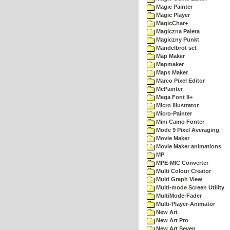
Magic Painter
Magic Player
MagicChar+
Magiczna Paleta
Magiczny Punkt
Mandelbrot set
Map Maker
Mapmaker
Maps Maker
Marco Pixel Editor
McPainter
Mega Font II+
Micro Illustrator
Micro-Painter
Mini Camo Fonter
Mode 9 Pixel Averaging
Movie Maker
Movie Maker animations
MP
MPE-MIC Converter
Multi Colour Creator
Multi Graph View
Multi-mode Screen Utility
MultiMode-Fader
Multi-Player-Animator
New Art
New Art Pro
New Art Seven