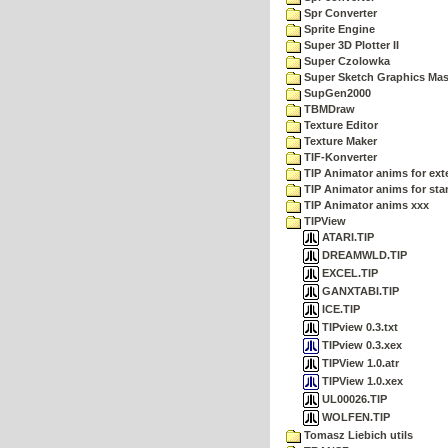
Spr Converter
Sprite Engine
Super 3D Plotter II
Super Czolowka
Super Sketch Graphics Mas
SupGen2000
TBMDraw
Texture Editor
Texture Maker
TIF-Konverter
TIP Animator anims for ex
TIP Animator anims for sta
TIP Animator anims xxx
TIPView
ATARI.TIP
DREAMWLD.TIP
EXCEL.TIP
GANXTABI.TIP
ICE.TIP
TIPview 0.3.txt
TIPview 0.3.xex
TIPView 1.0.atr
TIPView 1.0.xex
UL00026.TIP
WOLFEN.TIP
Tomasz Liebich utils