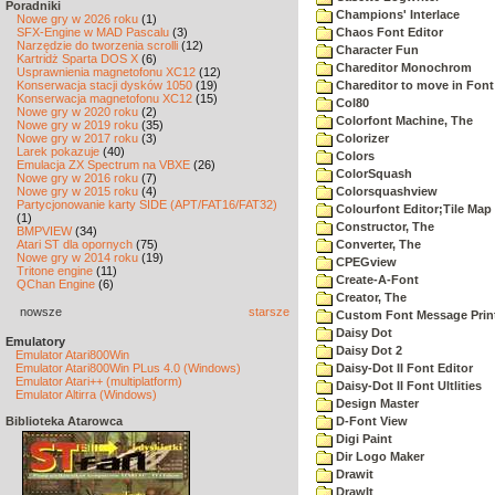
Poradniki
Champions' Interlace
Nowe gry w 2026 roku
(1)
SFX-Engine w MAD Pascalu
(3)
Chaos Font Editor
Narzędzie do tworzenia scrolli
(12)
Character Fun
Kartridż Sparta DOS X
(6)
Chareditor Monochrom
Usprawnienia magnetofonu XC12
(12)
Konserwacja stacji dysków 1050
(19)
Chareditor to move in Font
Konserwacja magnetofonu XC12
(15)
Col80
Nowe gry w 2020 roku
(2)
Colorfont Machine, The
Nowe gry w 2019 roku
(35)
Nowe gry w 2017 roku
(3)
Colorizer
Larek pokazuje
(40)
Colors
Emulacja ZX Spectrum na VBXE
(26)
ColorSquash
Nowe gry w 2016 roku
(7)
Nowe gry w 2015 roku
(4)
Colorsquashview
Partycjonowanie karty SIDE (APT/FAT16/FAT32)
Colourfont Editor;Tile Map 
(1)
Constructor, The
BMPVIEW
(34)
Atari ST dla opornych
(75)
Converter, The
Nowe gry w 2014 roku
(19)
CPEGview
Tritone engine
(11)
Create-A-Font
QChan Engine
(6)
Creator, The
nowsze
starsze
Custom Font Message Print
Daisy Dot
Emulatory
Daisy Dot 2
Emulator Atari800Win
Emulator Atari800Win PLus 4.0 (Windows)
Daisy-Dot II Font Editor
Emulator Atari++ (multiplatform)
Daisy-Dot II Font Ultlities
Emulator Altirra (Windows)
Design Master
Biblioteka Atarowca
D-Font View
Digi Paint
Dir Logo Maker
Drawit
DrawIt