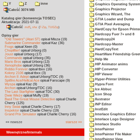
Y
Z
inne
Graphics Operating System
Graphics Projector
Całość 3074 MB
Graphics Wizard, The
Katalog gier (konwencja TOSEC)
GTIA Loader and Dump
Aktualizacja: 2021-07-11
GTIA Pixel Averaging
Całość
,
md5
sha
(
7-Zip
,
TUGZip
)
HardCopy for Epson Printe
Hardcopy Fuer 7+ und 8
Opisy gier
"Old Towers" (Atari ST)
opisał Misza (19)
Hardcopy24
Submarine Commander
opisał Kaz (36)
Hardcopy-Master
Frogs
opisał Xeen (0)
HardCopyText
Choplifter!
opisał Urborg (0)
Joust
opisał Urborg (17)
HeartWare Friendship Gree
Commando
opisał Urborg (35)
Help Me
Mario Bros
opisał Urborg (13)
HIP Animator anims
Xenophobe
opisał Urborg (36)
Robbo Forever
opisał tbxx (16)
HIP Converter
Kolony 2106
opisał tbxx (3)
HIP Viewer
Archon II: Adept
opisał Urborg/TDC (9)
Hyper-Printer Utilities
Spitfire Ace/Hellcat Ace
opisał Farscape (9)
Wyspa
opisał Kaz (9)
Hypra Font
Archon
opisał Urborg/TDC (16)
Ice Abbuc
The Last Starfighter
opisał TDC (30)
Icon Shop
Dwie Wieże
opisał Muffy (19)
Basil The Great Mouse Detective
opisał Charlie
Ilustrator
Cherry (125)
INP Editor
Inny Świat
opisał Charlie Cherry (17)
InstEdit
Inspektor
opisał Charlie Cherry (19)
Grand Prix Simulator
opisał Charlie Cherry (16)
Interlace Graphics Editor
Interlace Logo Designer
«« nowsze
starsze »»
Interlace Studio
InterPainter
Wewnętrzne/Internals
InterPainter File Maker
InterPainter View