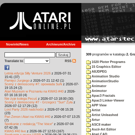
Nowinki/News
Archiwum/Archive
309
programów w katalogu
2. Gr
Translate to
RSS
1020 Ploter Programs
15 Graphics Editor
A8JDPEG
Letnia edycja Silly Venture 2026
z 2026-07-31
Animation Studio
15:41 (37)
Pamięci Jurgiego
z 2026-07-21 12:42 (1)
AnimationStudio
Sceny z demosceny #7: opowiada SuN
z 2026-07-
Animator
19 15:24 (2)
Animotor
Atari Muzeum w Poznaniu na KWAS #40
z 2026-
07-16 16:10 (4)
Apac3 Fractals
Nie żyje kolega Pecuś
z 2026-07-13 18:00 (30)
Apac3 Linker-Viewer
Sceny z demosceny #7 - Grzegorz "Sun" Żyła
z
APP View
2026-07-12 17:29 (12)
Lost Party 2026 nadchodzi
z 2026-07-08 15:28
Artist
(23)
Artist Unleashed
Pan Zenon i Atari na KWAS #40
z 2026-07-07 13:25
Artur
(7)
Spotkanie z redakcją "The Voice"
z 2026-07-04
ASCII maker
07:42 (9)
Ascii-Art Editor
KWAS #40 live
z 2026-06-27 12:53 (167)
Atari CAD
Spotkanie z grupą USSR
z 2026-06-26 19:36 (11)