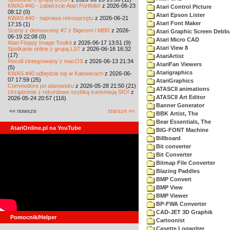
KWAS #40 - zabierzcie Atari Portfolio!
z 2026-06-23
Atari Control Picture
08:12 (0)
Atari Epson Lister
KWAS #40 - naprawa retrosprzętu
z 2026-06-21
Atari Font Maker
17:15 (1)
Sceny z demosceny #7 z Bigerem i MBR
z 2026-
Atari Graphic Screen Debb
06-19 22:08 (0)
Atari Micro CAD
Atari Floppy Image Toolkit
z 2026-06-17 13:51 (9)
Atari View 8
Spotkanie online z grupą LST
z 2026-06-16 16:32
(17)
AtariArtist
Recoil zintegrowany z macOS
z 2026-06-13 21:34
AtariFan Viewers
(5)
Atarigraphics
KWAS #40 odbędzie się w Katowicach
z 2026-06-
07 17:59 (25)
AtariGraphics
Commodore po atarowsku
z 2026-05-28 21:50 (21)
ATASCII animations
Urządzenie z rekordowo szybką transmisją SIO!
z
ATASCII Art Editor
2026-05-24 20:57 (116)
Banner Generator
«« nowsze
starsze »»
BBK Artist, The
Bear Essentials, The
AtariOnline.pl na YouTube
BIG-FONT Machine
Billboard
Bit converter
Bit Converter
Bitmap File Converter
Blazing Paddles
BMP Convert
BMP View
BMP Viewer
BP-FWA Converter
CAD-JET 3D Graphik
Pomocnik/Helper
Cartoonist
Casette Logwriter