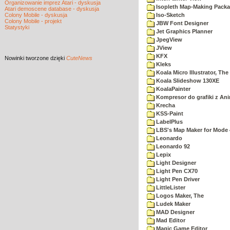
Organizowanie imprez Atari - dyskusja
Isopleth Map-Making Pack
Atari demoscene database - dyskusja
Colony Mobile - dyskusja
Iso-Sketch
Colony Mobile - projekt
JBW Font Designer
Statystyki
Jet Graphics Planner
JpegView
JView
KFX
Nowinki
tworzone dzięki
CuteNews
Kleks
Koala Micro Illustrator, The
Koala Slideshow 130XE
KoalaPainter
Kompresor do grafiki z An
Krecha
KSS-Paint
LabelPlus
LBS's Map Maker for Mode 
Leonardo
Leonardo 92
Lepix
Light Designer
Light Pen CX70
Light Pen Driver
LittleLister
Logos Maker, The
Ludek Maker
MAD Designer
Mad Editor
Magic Game Editor