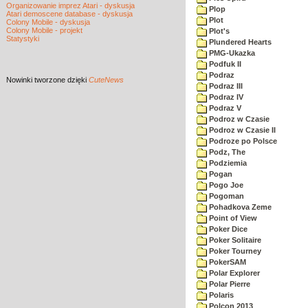
Organizowanie imprez Atari - dyskusja
Plop
Atari demoscene database - dyskusja
Plot
Colony Mobile - dyskusja
Colony Mobile - projekt
Plot's
Statystyki
Plundered Hearts
PMG-Ukazka
Podfuk II
Podraz
Nowinki
tworzone dzięki
CuteNews
Podraz III
Podraz IV
Podraz V
Podroz w Czasie
Podroz w Czasie II
Podroze po Polsce
Podz, The
Podziemia
Pogan
Pogo Joe
Pogoman
Pohadkova Zeme
Point of View
Poker Dice
Poker Solitaire
Poker Tourney
PokerSAM
Polar Explorer
Polar Pierre
Polaris
Polcon 2013