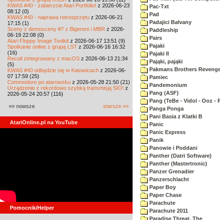
KWAS #40 - zabierzcie Atari Portfolio!
z 2026-06-23
Pac-Txt
08:12 (0)
Pad
KWAS #40 - naprawa retrosprzętu
z 2026-06-21
Padajici Balvany
17:15 (1)
Sceny z demosceny #7 z Bigerem i MBR
z 2026-
Paddleship
06-19 22:08 (0)
Pairs
Atari Floppy Image Toolkit
z 2026-06-17 13:51 (9)
Pajaki
Spotkanie online z grupą LST
z 2026-06-16 16:32
(16)
Pajaki II
Recoil zintegrowany z macOS
z 2026-06-13 21:34
Pająki, pająki
(5)
Pakmans Brothers Reveng
KWAS #40 odbędzie się w Katowicach
z 2026-06-
07 17:59 (25)
Pamiec
Commodore po atarowsku
z 2026-05-28 21:50 (21)
Pandemonium
Urządzenie z rekordowo szybką transmisją SIO!
z
Pang (ASF)
2026-05-24 20:57 (116)
Pang (TeBe - Vidol - Ooz - 
«« nowsze
starsze »»
Panga Ponga
Pani Basia z Klatki B
AtariOnline.pl na YouTube
Panic
Panic Express
Panik
Panowie i Poddani
Panther (Datri Software)
Panther (Mastertronic)
Panzer Grenadier
Panzerschlacht
Paper Boy
Paper Chase
Parachute
Pomocnik/Helper
Parachute 2011
Paradise Threat, The