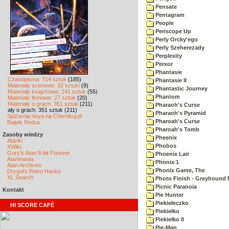
Pensate
Pentagram
People
Periscope Up
Perly Orcky'ego
Perly Szeherezady
Perplexity
Perxor
Phantasie
Czasopisma: 714 sztuk
(185)
Phantasie II
Materiały scenowe: 32 sztuki
(9)
Phantastic Journey
Materiały książkowe: 141 sztuk
(55)
Phantom
Materiały firmowe: 27 sztuk
(20)
Materiały o grach: 351 sztuk
(211)
Pharaoh's Curse
ały o grach: 351 sztuk (211)
Pharaoh's Pyramid
Spiżarnia Voya na Chomikuj.pl
Pharoah's Curse
Bajtek Redux
Pharoah's Tomb
Zasoby wiedzy
Pheenix
Atariki
Phobos
XWiki
Gury's Atari 8-bit Forever
Phoenix Lair
Atarimania
Phonix 1
Atari Archives
Phonix Game, The
Drygol's Retro Hacks
XL Search
Photo Finish - Greyhound 
Picnic Paranoia
Kontakt
Pie Hunter
Piekiełeczko
HI SCORE CAFÉ
Piekiełko
Piekiełko II
Pie-Man