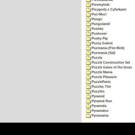
Przemytnik
Przygody z Cyferkami
Puc-Muc!
Pungo
Pungoland!
Pushky
Pushover
Pushy Pig
Pussy Galore
Puzmania (Fire-Bird)
Puzmania (Sal)
Puzzle
Puzzle Construction Set
Puzzle Gates of the Incas
Puzzle Mania
Puzzle Pleasure
PuzzlePanic
Puzzler, The
Puzzlito
Pyramid
Pyramid Run
Pyramida
Pyramidos
Pyromania