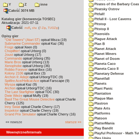
Pirates of the Barbary Coas
Y
Z
inne
Piratsky Ostrov
Całość 3074 MB
Pitfall!
Katalog gier (konwencja TOSEC)
Pitfall II - Lost Caverns
Aktualizacja: 2021-07-11
Pitstop
Całość
,
md5
sha
(
7-Zip
,
TUGZip
)
Pitstop II
Pixeroids
Opisy gier
Plague Attack
"Old Towers" (Atari ST)
opisał Misza (19)
Submarine Commander
opisał Kaz (36)
Plan B
Frogs
opisał Xeen (0)
Planet Attack
Choplifter!
opisał Urborg (0)
Planet Miners
Joust
opisał Urborg (17)
Commando
opisał Urborg (35)
Planet of Doom
Mario Bros
opisał Urborg (13)
Planeta Caco
Xenophobe
opisał Urborg (36)
Planeta Caco II
Robbo Forever
opisał tbxx (16)
Kolony 2106
opisał tbxx (3)
Planetary Defense
Archon II: Adept
opisał Urborg/TDC (9)
Planetfall
Spitfire Ace/Hellcat Ace
opisał Farscape (9)
Planets
Wyspa
opisał Kaz (9)
Archon
opisał Urborg/TDC (16)
Plant Panic
The Last Starfighter
opisał TDC (30)
Plantation
Dwie Wieże
opisał Muffy (19)
Plaque Man
Basil The Great Mouse Detective
opisał Charlie
Cherry (125)
Plastron
Inny Świat
opisał Charlie Cherry (17)
Plate Arts
Inspektor
opisał Charlie Cherry (19)
Platforms
Grand Prix Simulator
opisał Charlie Cherry (16)
Platoon
«« nowsze
starsze »»
PlatterMania
Play Bandit
Wewnętrzne/Internals
Playful Professor - Math Tu
Ples Upiru