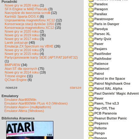
Poradniki
Paradox
Nowe gry w 2026 roku
(1)
SFX-Engine w MAD Pascalu
(3)
Paragon
Narzędzie do tworzenia scrolli
(12)
Parallax
Kartridż Sparta DOS X
(6)
Paratrooper
Usprawnienia magnetofonu XC12
(12)
Konserwacja stacji dysków 1050
(19)
Paris in Danger
Konserwacja magnetofonu XC12
(15)
Parodya
Nowe gry w 2020 roku
(2)
Parsec XL
Nowe gry w 2019 roku
(35)
Nowe gry w 2017 roku
(3)
Party Quiz
Larek pokazuje
(40)
Paser
Emulacja ZX Spectrum na VBXE
(26)
Pasjans
Nowe gry w 2016 roku
(7)
Nowe gry w 2015 roku
(4)
Pastfinder
Partycjonowanie karty SIDE (APT/FAT16/FAT32)
Pathfinder
(1)
Patience
BMPVIEW
(34)
Atari ST dla opornych
(75)
Patience!
Nowe gry w 2014 roku
(19)
Patrol
Tritone engine
(11)
Patrol in the Space
QChan Engine
(6)
Patrol Nighthawk One
nowsze
starsze
Patrol XAL Alpha
Paul Daniels' Magic Advent
Emulatory
Paver
Emulator Atari800Win
Emulator Atari800Win PLus 4.0 (Windows)
Pawn, The v2.3
Emulator Atari++ (multiplatform)
Pay-Off, The
Emulator Altirra (Windows)
PCB Paranoia
Biblioteka Atarowca
Peanut Butter Panic
Pegasus
Pellotte
Pengo
Pengon