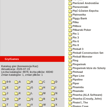
Pierścień Androidów
Pierwotniaki
Pięć Gówien Eepcha
Piętnastka
Piggy Bank
Pilka
Pillbox
Piłkarski Poker
Pin 1
Pin 3
Pin 6
Pin II
Pinball 3
Pinball Construction Set
Pinball Monster
Gry/Games
Ping
Pingwinek
Katalog gier (konwencja Kaz)
Pingwinek Idzie do Szkoly
Aktualizacja: 2026-07-19
Liczba katalogów: 8878, liczba plików: 40040
Pinhead
Zmian katalogów: 1, zmian plików: 1
Pipe Line
Pipeline
0-9
A
B
C
D
Piper
Piramida
E
F
G
H
I
Piramide
J
K
L
M
N
Piranha (ALA Software)
Piranha (Croudy, John)
O
P
Q
R
S
Pirate!!, The
T
U
V
W
X
Pirates Cove