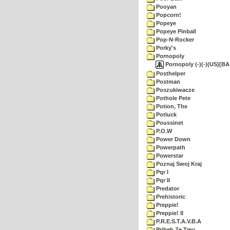
Pooyan
Popcorn!
Popeye
Popeye Pinball
Pop-N-Rocker
Porky's
Pornopoly
Pornopoly (-)(-)(US)[BA
Posthelper
Postman
Poszukiwacze
Pothole Pete
Potion, The
Potluck
Poussinet
P.O.W
Power Down
Powerpath
Powerstar
Poznaj Swoj Kraj
Pqr I
Pqr II
Predator
Prehistoric
Preppie!
Preppie! II
P.R.E.S.T.A.V.B.A
Pribeh Ze Tmy