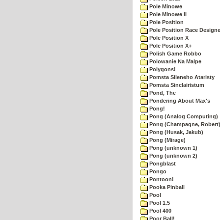
Pole Minowe
Pole Minowe II
Pole Position
Pole Position Race Designe
Pole Position X
Pole Position X+
Polish Game Robbo
Polowanie Na Malpe
Polygons!
Pomsta Sileneho Ataristy
Pomsta Sinclairistum
Pond, The
Pondering About Max's
Pong!
Pong (Analog Computing)
Pong (Champagne, Robert
Pong (Husak, Jakub)
Pong (Mirage)
Pong (unknown 1)
Pong (unknown 2)
Pongblast
Pongo
Pontoon!
Pooka Pinball
Pool
Pool 1.5
Pool 400
Poor Ball!