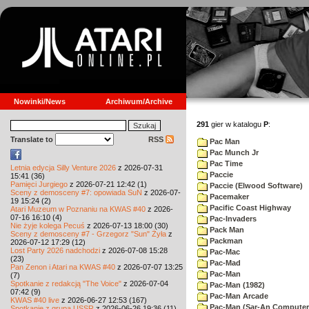
Nowinki/News
Archiwum/Archive
291
gier w katalogu
P
:
Translate to
RSS
Pac Man
Pac Munch Jr
Pac Time
Letnia edycja Silly Venture 2026
z 2026-07-31
Paccie
15:41 (36)
Pamięci Jurgiego
z 2026-07-21 12:42 (1)
Paccie (Elwood Software)
Sceny z demosceny #7: opowiada SuN
z 2026-07-
Pacemaker
19 15:24 (2)
Pacific Coast Highway
Atari Muzeum w Poznaniu na KWAS #40
z 2026-
07-16 16:10 (4)
Pac-Invaders
Nie żyje kolega Pecuś
z 2026-07-13 18:00 (30)
Pack Man
Sceny z demosceny #7 - Grzegorz "Sun" Żyła
z
Packman
2026-07-12 17:29 (12)
Lost Party 2026 nadchodzi
z 2026-07-08 15:28
Pac-Mac
(23)
Pac-Mad
Pan Zenon i Atari na KWAS #40
z 2026-07-07 13:25
Pac-Man
(7)
Spotkanie z redakcją "The Voice"
z 2026-07-04
Pac-Man (1982)
07:42 (9)
Pac-Man Arcade
KWAS #40 live
z 2026-06-27 12:53 (167)
Pac-Man (Sar-An Computer
Spotkanie z grupą USSR
z 2026-06-26 19:36 (11)