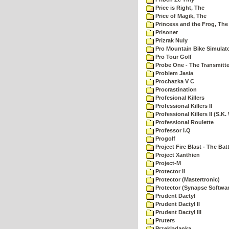
Price is Right, The
Price of Magik, The
Princess and the Frog, The
Prisoner
Prizrak Nuly
Pro Mountain Bike Simulat
Pro Tour Golf
Probe One - The Transmitte
Problem Jasia
Prochazka V C
Procrastination
Profesional Killers
Professional Killers II
Professional Killers II (S.K.
Professional Roulette
Professor I.Q
Progolf
Project Fire Blast - The Ba
Project Xanthien
Project-M
Protector II
Protector (Mastertronic)
Protector (Synapse Softwar
Prudent Dactyl
Prudent Dactyl II
Prudent Dactyl III
Pruters
Przekladanka