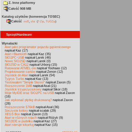
Z. Inne platformy
Całość 908 MB
Katalog użytków (konwencja TOSEC)
Całość
,
md5
sha
(
7-Zip
,
TUGZip
)
Sprzęt/Hardware
Wynalazki
Atari jako programator pojazdu gąsienicowego
napisał Kaz (17)
Atari i Bluetooth
napisał Kaz (35)
SIO2PC-USB
napisał Larek (46)
Nowe SIO2SD
napisał Larek (0)
SIO2SD w CA12
napisał Urborg (15)
Ratowanie ATMEL-ów
napisał Yoohaas (12)
Projektowanie cartów
napisał Zenon (12)
Joystick do Atari
napisał Larek (54)
Tygrys Turbo
napisał Kaz (13)
Testowałem "Simple Stereo"
napisał Zaxon (5)
Rozszerzenie 1MB
napisał Asal (21)
Joystick trzyprzyciskowy
napisał Sikor (18)
Moje MyIDE oraz SIO2PC na USB
napisał Zaxon
(16)
Jak wykonać płytkę drukowaną?
napisał Zaxon
(28)
Rozszerzenie 576kB
napisał Asal (36)
Soczyste kolory
napisał scalak (29)
XEGS Box
napisał Zaxon (13)
Atari w różnych rolach
napisał Różyk (9)
SIO2IDE w pudełku
napisał Kaz (27)
Atari steruje tokarką
napisał Kaz (15)