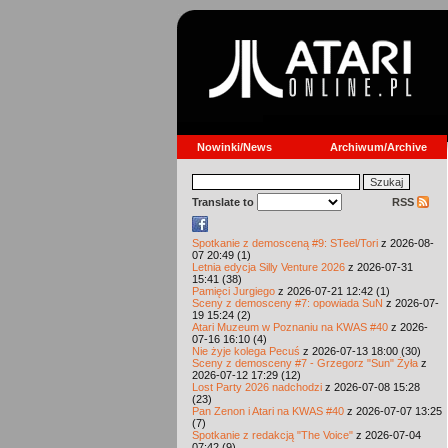
Nowinki/News
Archiwum/Archive
Translate to
RSS
Spotkanie z demosceną #9: STeel/Tori
z 2026-08-
07 20:49 (1)
Letnia edycja Silly Venture 2026
z 2026-07-31
15:41 (38)
Pamięci Jurgiego
z 2026-07-21 12:42 (1)
Sceny z demosceny #7: opowiada SuN
z 2026-07-
19 15:24 (2)
Atari Muzeum w Poznaniu na KWAS #40
z 2026-
07-16 16:10 (4)
Nie żyje kolega Pecuś
z 2026-07-13 18:00 (30)
Sceny z demosceny #7 - Grzegorz "Sun" Żyła
z
2026-07-12 17:29 (12)
Lost Party 2026 nadchodzi
z 2026-07-08 15:28
(23)
Pan Zenon i Atari na KWAS #40
z 2026-07-07 13:25
(7)
Spotkanie z redakcją "The Voice"
z 2026-07-04
07:42 (9)