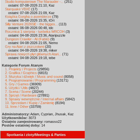
Studio komputerowe The Marauder -...
(251)
ostatni: 07-08-2026 21:10, Kaz
Starquake VBXE
(17)
ostatni: 07-08-2026 21:09, Kaz
Książka Gorgha o asemblerze
(79)
ostatni: 06-08-2026 15:35, tOri
Silly Venture 2026SE - the bigges...
(113)
ostatni: 06-08-2026 00:48, tdc
Rocznica 1 sierpnia - turówka WRCOH
(3)
ostatni: 04-08-2026 23:36, Ataripuzzle
Dungeon Crawler - AI (Fable)
(9)
ostatni: 04-08-2026 21:05, Nemo
Gry na Atari z pszczołami
(20)
ostatni: 04-08-2026 19:38, miker
Sprawa nowych płyt głównych Atari...
(71)
ostatni: 04-08-2026 19:18, tebe
Kategorie Forum Atarum
1. Projekty / Projects
(29856)
2. Grafika / Graphics
(6815)
3. Muzyka i dźwięk / Music and sound
(8058)
4. Programowanie / Programming
(13171)
5. Gry / Games
(36909)
6. Użytki / Utils
(4827)
7. Scena / Scene
(20244)
8. Sprzęt / Hardware
(27891)
9. Sprawy wewnętrzne / Internal affairs
(5842)
10. Sprzedam / Kupię / Zamienię
(8194)
11. Inne / Other
(33759)
Administratorzy:
Adam, Cyprian, Jhusak, Kaz
Użytkowników:
3073
Ostatnio zarejestrowany:
romasso22
Postów ostatniej doby:
14
Spotkania i zloty/Meetings & Parties