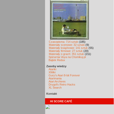
Czasopisma: 714 sztuk
(185)
Materiały scenowe: 32 sztuki
(9)
Materiały książkowe: 141 sztuk
(55)
Materiały firmowe: 27 sztuk
(20)
Materiały o grach: 351 sztuk
(211)
Spiżarnia Voya na Chomikuj.pl
Bajtek Redux
Zasoby wiedzy
Atariki
XWiki
Gury's Atari 8-bit Forever
Atarimania
Atari Archives
Drygol's Retro Hacks
XL Search
Kontakt
HI SCORE CAFÉ