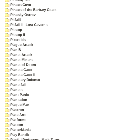
Pirates Cove
Pirates of the Barbary Coast
Piratsky Ostrov
Pitfall!
Pitfall II - Lost Caverns
Pitstop
Pitstop II
Pixeroids
Plague Attack
Plan B
Planet Attack
Planet Miners
Planet of Doom
Planeta Caco
Planeta Caco II
Planetary Defense
Planetfall
Planets
Plant Panic
Plantation
Plaque Man
Plastron
Plate Arts
Platforms
Platoon
PlatterMania
Play Bandit
Playful Professor - Math Tutor