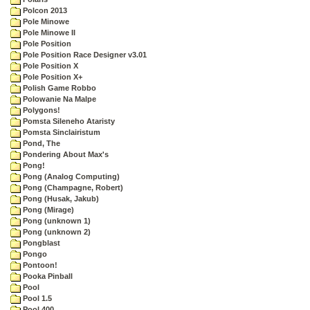
Polcon 2013
Pole Minowe
Pole Minowe II
Pole Position
Pole Position Race Designer v3.01
Pole Position X
Pole Position X+
Polish Game Robbo
Polowanie Na Malpe
Polygons!
Pomsta Sileneho Ataristy
Pomsta Sinclairistum
Pond, The
Pondering About Max's
Pong!
Pong (Analog Computing)
Pong (Champagne, Robert)
Pong (Husak, Jakub)
Pong (Mirage)
Pong (unknown 1)
Pong (unknown 2)
Pongblast
Pongo
Pontoon!
Pooka Pinball
Pool
Pool 1.5
Pool 400