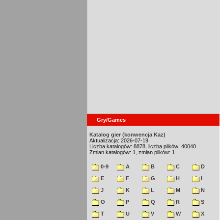
Gry/Games
Katalog gier (konwencja Kaz)
Aktualizacja: 2026-07-19
Liczba katalogów: 8878, liczba plików: 40040
Zmian katalogów: 1, zmian plików: 1
0-9
A
B
C
D
E
F
G
H
I
J
K
L
M
N
O
P
Q
R
S
T
U
V
W
X