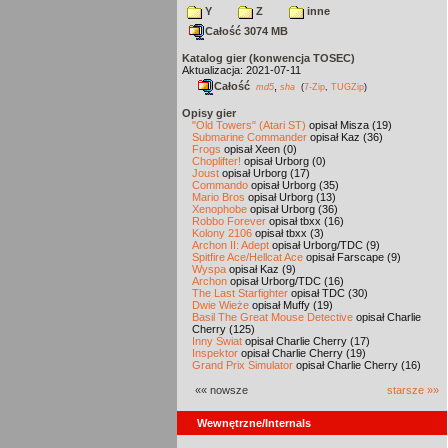
Y
Z
inne
Całość 3074 MB
Katalog gier (konwencja TOSEC)
Aktualizacja: 2021-07-11
Całość
,
md5
sha
(
7-Zip
,
TUGZip
)
Opisy gier
"Old Towers" (Atari ST)
opisał Misza (19)
Submarine Commander
opisał Kaz (36)
Frogs
opisał Xeen (0)
Choplifter!
opisał Urborg (0)
Joust
opisał Urborg (17)
Commando
opisał Urborg (35)
Mario Bros
opisał Urborg (13)
Xenophobe
opisał Urborg (36)
Robbo Forever
opisał tbxx (16)
Kolony 2106
opisał tbxx (3)
Archon II: Adept
opisał Urborg/TDC (9)
Spitfire Ace/Hellcat Ace
opisał Farscape (9)
Wyspa
opisał Kaz (9)
Archon
opisał Urborg/TDC (16)
The Last Starfighter
opisał TDC (30)
Dwie Wieże
opisał Muffy (19)
Basil The Great Mouse Detective
opisał Charlie
Cherry (125)
Inny Świat
opisał Charlie Cherry (17)
Inspektor
opisał Charlie Cherry (19)
Grand Prix Simulator
opisał Charlie Cherry (16)
«« nowsze
starsze »»
Wewnętrzne/Internals