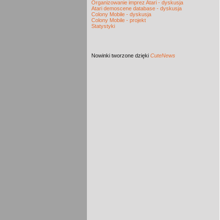
Organizowanie imprez Atari - dyskusja
Atari demoscene database - dyskusja
Colony Mobile - dyskusja
Colony Mobile - projekt
Statystyki
Nowinki
tworzone dzięki
CuteNews