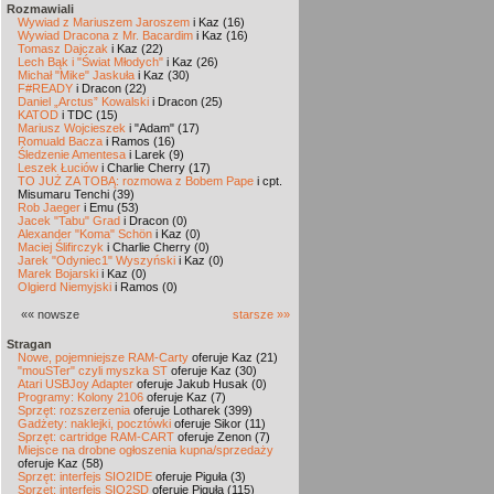
Rozmawiali
Wywiad z Mariuszem Jaroszem
i Kaz (16)
Wywiad Dracona z Mr. Bacardim
i Kaz (16)
Tomasz Dajczak
i Kaz (22)
Lech Bąk i "Świat Młodych"
i Kaz (26)
Michał "Mike" Jaskuła
i Kaz (30)
F#READY
i Dracon (22)
Daniel „Arctus” Kowalski
i Dracon (25)
KATOD
i TDC (15)
Mariusz Wojcieszek
i "Adam" (17)
Romuald Bacza
i Ramos (16)
Śledzenie Amentesa
i Larek (9)
Leszek Łuciów
i Charlie Cherry (17)
TO JUŻ ZA TOBĄ: rozmowa z Bobem Pape
i cpt.
Misumaru Tenchi (39)
Rob Jaeger
i Emu (53)
Jacek "Tabu" Grad
i Dracon (0)
Alexander "Koma" Schön
i Kaz (0)
Maciej Ślifirczyk
i Charlie Cherry (0)
Jarek "Odyniec1" Wyszyński
i Kaz (0)
Marek Bojarski
i Kaz (0)
Olgierd Niemyjski
i Ramos (0)
«« nowsze
starsze »»
Stragan
Nowe, pojemniejsze RAM-Carty
oferuje Kaz (21)
"mouSTer" czyli myszka ST
oferuje Kaz (30)
Atari USBJoy Adapter
oferuje Jakub Husak (0)
Programy: Kolony 2106
oferuje Kaz (7)
Sprzęt: rozszerzenia
oferuje Lotharek (399)
Gadżety: naklejki, pocztówki
oferuje Sikor (11)
Sprzęt: cartridge RAM-CART
oferuje Zenon (7)
Miejsce na drobne ogłoszenia kupna/sprzedaży
oferuje Kaz (58)
Sprzęt: interfejs SIO2IDE
oferuje Piguła (3)
Sprzęt: interfejs SIO2SD
oferuje Piguła (115)