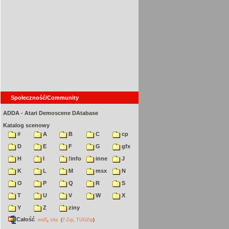
Społeczność/Community
ADDA - Atari Demoscene DAtabase
Katalog scenowy
#
A
B
C
cp
D
E
F
G
gfx
H
I
!info
inne
J
K
L
M
msx
N
O
P
Q
R
S
T
U
V
W
X
Y
Z
ziny
Całość
,
md5
sha
(
7-Zip
,
TUGZip
)