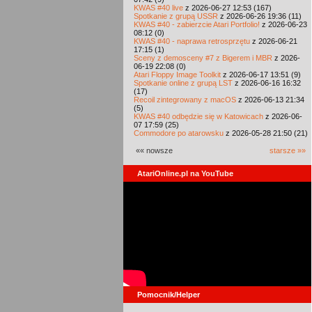
KWAS #40 live
z 2026-06-27 12:53 (167)
Spotkanie z grupą USSR
z 2026-06-26 19:36 (11)
KWAS #40 - zabierzcie Atari Portfolio!
z 2026-06-23
08:12 (0)
KWAS #40 - naprawa retrosprzętu
z 2026-06-21
17:15 (1)
Sceny z demosceny #7 z Bigerem i MBR
z 2026-
06-19 22:08 (0)
Atari Floppy Image Toolkit
z 2026-06-17 13:51 (9)
Spotkanie online z grupą LST
z 2026-06-16 16:32
(17)
Recoil zintegrowany z macOS
z 2026-06-13 21:34
(5)
KWAS #40 odbędzie się w Katowicach
z 2026-06-
07 17:59 (25)
Commodore po atarowsku
z 2026-05-28 21:50 (21)
«« nowsze
starsze »»
AtariOnline.pl na YouTube
Pomocnik/Helper