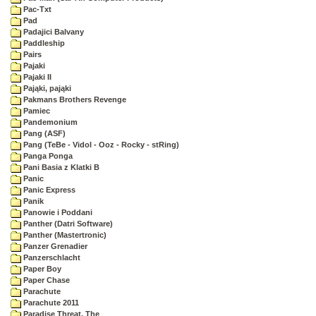
Pac-Txt
Pad
Padajici Balvany
Paddleship
Pairs
Pajaki
Pajaki II
Pająki, pająki
Pakmans Brothers Revenge
Pamiec
Pandemonium
Pang (ASF)
Pang (TeBe - Vidol - Ooz - Rocky - stRing)
Panga Ponga
Pani Basia z Klatki B
Panic
Panic Express
Panik
Panowie i Poddani
Panther (Datri Software)
Panther (Mastertronic)
Panzer Grenadier
Panzerschlacht
Paper Boy
Paper Chase
Parachute
Parachute 2011
Paradise Threat, The