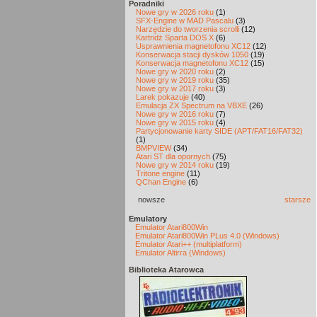
Poradniki
Nowe gry w 2026 roku
(1)
SFX-Engine w MAD Pascalu
(3)
Narzędzie do tworzenia scrolli
(12)
Kartridż Sparta DOS X
(6)
Usprawnienia magnetofonu XC12
(12)
Konserwacja stacji dysków 1050
(19)
Konserwacja magnetofonu XC12
(15)
Nowe gry w 2020 roku
(2)
Nowe gry w 2019 roku
(35)
Nowe gry w 2017 roku
(3)
Larek pokazuje
(40)
Emulacja ZX Spectrum na VBXE
(26)
Nowe gry w 2016 roku
(7)
Nowe gry w 2015 roku
(4)
Partycjonowanie karty SIDE (APT/FAT16/FAT32)
(1)
BMPVIEW
(34)
Atari ST dla opornych
(75)
Nowe gry w 2014 roku
(19)
Tritone engine
(11)
QChan Engine
(6)
nowsze
starsze
Emulatory
Emulator Atari800Win
Emulator Atari800Win PLus 4.0 (Windows)
Emulator Atari++ (multiplatform)
Emulator Altirra (Windows)
Biblioteka Atarowca