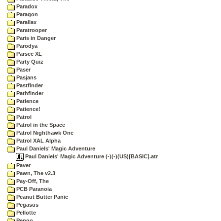
Paradox
Paragon
Parallax
Paratrooper
Paris in Danger
Parodya
Parsec XL
Party Quiz
Paser
Pasjans
Pastfinder
Pathfinder
Patience
Patience!
Patrol
Patrol in the Space
Patrol Nighthawk One
Patrol XAL Alpha
Paul Daniels' Magic Adventure
Paul Daniels' Magic Adventure (-)(-)(US)[BASIC].atr
Paver
Pawn, The v2.3
Pay-Off, The
PCB Paranoia
Peanut Butter Panic
Pegasus
Pellotte
Pengo