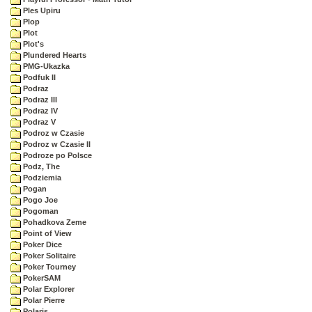
Ples Upiru
Plop
Plot
Plot's
Plundered Hearts
PMG-Ukazka
Podfuk II
Podraz
Podraz III
Podraz IV
Podraz V
Podroz w Czasie
Podroz w Czasie II
Podroze po Polsce
Podz, The
Podziemia
Pogan
Pogo Joe
Pogoman
Pohadkova Zeme
Point of View
Poker Dice
Poker Solitaire
Poker Tourney
PokerSAM
Polar Explorer
Polar Pierre
Polaris