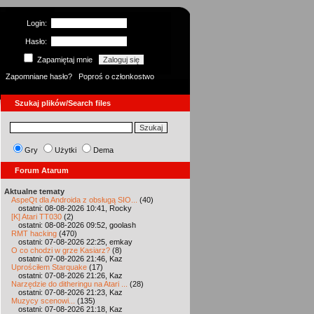
Login:
Hasło:
Zapamiętaj mnie
Zapomniane hasło?
Poproś o członkostwo
Szukaj plików/Search files
Gry
Użytki
Dema
Forum Atarum
Aktualne tematy
AspeQt dla Androida z obsługą SIO...
(40)
ostatni: 08-08-2026 10:41, Rocky
[K] Atari TT030
(2)
ostatni: 08-08-2026 09:52, goolash
RMT hacking
(470)
ostatni: 07-08-2026 22:25, emkay
O co chodzi w grze Kasiarz?
(8)
ostatni: 07-08-2026 21:46, Kaz
Uprościłem Starquake
(17)
ostatni: 07-08-2026 21:26, Kaz
Narzędzie do ditheringu na Atari ...
(28)
ostatni: 07-08-2026 21:23, Kaz
Muzycy scenowi...
(135)
ostatni: 07-08-2026 21:18, Kaz