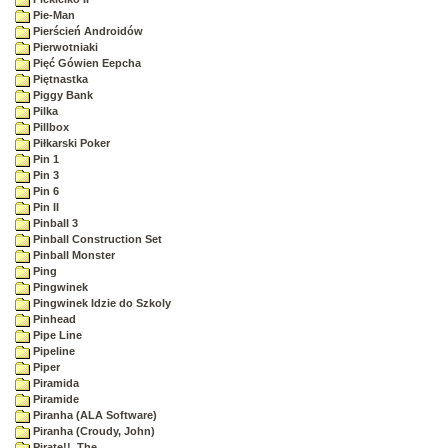
Pie-Man
Pierścień Androidów
Pierwotniaki
Pięć Gówien Eepcha
Piętnastka
Piggy Bank
Pilka
Pillbox
Piłkarski Poker
Pin 1
Pin 3
Pin 6
Pin II
Pinball 3
Pinball Construction Set
Pinball Monster
Ping
Pingwinek
Pingwinek Idzie do Szkoly
Pinhead
Pipe Line
Pipeline
Piper
Piramida
Piramide
Piranha (ALA Software)
Piranha (Croudy, John)
Pirate!!, The