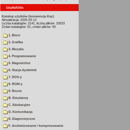
Użytki/Utils
Katalog użytków (konwencja Kaz)
Aktualizacja: 2026-03-12
Liczba katalogów: 2141, liczba plików: 10533
Zmian katalogów: 52, zmian plików: 93
1. Biuro
2. Grafika
3. Muzyka
4. Programowanie
5. Magnetofon
6. Stacja dyskietek
7. DOS-y
8. ROM-y
9. Rozne
B. Emulatory
C. Edukacyjne
D. Komunikacja
E. Diagnostyczne
F. Archiwizowanie i kompresowanie