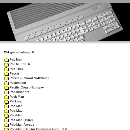
291
gier w katalogu
P
:
Pac Man
Pac Munch Jr
Pac Time
Paccie
Paccie (Elwood Software)
Pacemaker
Pacific Coast Highway
Pac-Invaders
Pack Man
Packman
Pac-Mac
Pac-Mad
Pac-Man
Pac-Man (1982)
Pac-Man Arcade
Pac-Man (Sar-An Computer Products)