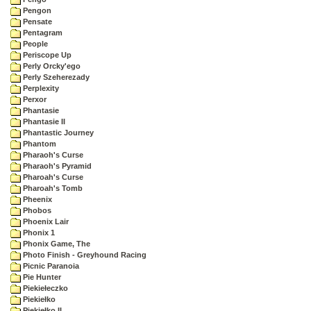
Pengon
Pensate
Pentagram
People
Periscope Up
Perly Orcky'ego
Perly Szeherezady
Perplexity
Perxor
Phantasie
Phantasie II
Phantastic Journey
Phantom
Pharaoh's Curse
Pharaoh's Pyramid
Pharoah's Curse
Pharoah's Tomb
Pheenix
Phobos
Phoenix Lair
Phonix 1
Phonix Game, The
Photo Finish - Greyhound Racing
Picnic Paranoia
Pie Hunter
Piekiełeczko
Piekiełko
Piekiełko II