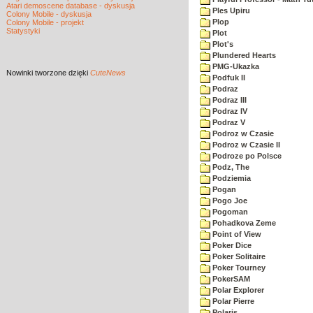
Atari demoscene database - dyskusja
Ples Upiru
Colony Mobile - dyskusja
Plop
Colony Mobile - projekt
Statystyki
Plot
Plot's
Plundered Hearts
PMG-Ukazka
Nowinki
tworzone dzięki
CuteNews
Podfuk II
Podraz
Podraz III
Podraz IV
Podraz V
Podroz w Czasie
Podroz w Czasie II
Podroze po Polsce
Podz, The
Podziemia
Pogan
Pogo Joe
Pogoman
Pohadkova Zeme
Point of View
Poker Dice
Poker Solitaire
Poker Tourney
PokerSAM
Polar Explorer
Polar Pierre
Polaris