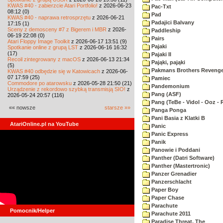
KWAS #40 - zabierzcie Atari Portfolio!
z 2026-06-23
Pac-Txt
08:12 (0)
Pad
KWAS #40 - naprawa retrosprzętu
z 2026-06-21
Padajici Balvany
17:15 (1)
Sceny z demosceny #7 z Bigerem i MBR
z 2026-
Paddleship
06-19 22:08 (0)
Pairs
Atari Floppy Image Toolkit
z 2026-06-17 13:51 (9)
Pajaki
Spotkanie online z grupą LST
z 2026-06-16 16:32
(17)
Pajaki II
Recoil zintegrowany z macOS
z 2026-06-13 21:34
Pająki, pająki
(5)
Pakmans Brothers Reveng
KWAS #40 odbędzie się w Katowicach
z 2026-06-
07 17:59 (25)
Pamiec
Commodore po atarowsku
z 2026-05-28 21:50 (21)
Pandemonium
Urządzenie z rekordowo szybką transmisją SIO!
z
Pang (ASF)
2026-05-24 20:57 (116)
Pang (TeBe - Vidol - Ooz - 
«« nowsze
starsze »»
Panga Ponga
Pani Basia z Klatki B
AtariOnline.pl na YouTube
Panic
Panic Express
Panik
Panowie i Poddani
Panther (Datri Software)
Panther (Mastertronic)
Panzer Grenadier
Panzerschlacht
Paper Boy
Paper Chase
Parachute
Pomocnik/Helper
Parachute 2011
Paradise Threat, The