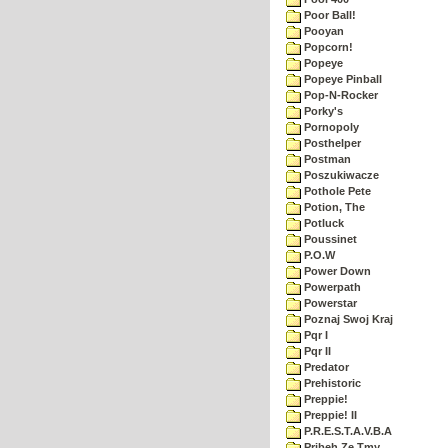
Poor Ball!
Pooyan
Popcorn!
Popeye
Popeye Pinball
Pop-N-Rocker
Porky's
Pornopoly
Posthelper
Postman
Poszukiwacze
Pothole Pete
Potion, The
Potluck
Poussinet
P.O.W
Power Down
Powerpath
Powerstar
Poznaj Swoj Kraj
Pqr I
Pqr II
Predator
Prehistoric
Preppie!
Preppie! II
P.R.E.S.T.A.V.B.A
Pribeh Ze Tmy