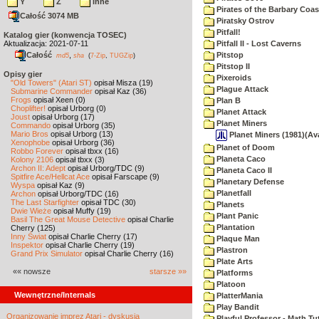
Y
Z
inne
Pirates of the Barbary Coas
Całość 3074 MB
Piratsky Ostrov
Pitfall!
Katalog gier (konwencja TOSEC)
Aktualizacja: 2021-07-11
Pitfall II - Lost Caverns
Całość
,
Pitstop
md5
sha
(
7-Zip
,
TUGZip
)
Pitstop II
Opisy gier
Pixeroids
"Old Towers" (Atari ST)
opisał Misza (19)
Plague Attack
Submarine Commander
opisał Kaz (36)
Frogs
opisał Xeen (0)
Plan B
Choplifter!
opisał Urborg (0)
Planet Attack
Joust
opisał Urborg (17)
Planet Miners
Commando
opisał Urborg (35)
Mario Bros
opisał Urborg (13)
Planet Miners (1981)(Ava
Xenophobe
opisał Urborg (36)
Planet of Doom
Robbo Forever
opisał tbxx (16)
Planeta Caco
Kolony 2106
opisał tbxx (3)
Archon II: Adept
opisał Urborg/TDC (9)
Planeta Caco II
Spitfire Ace/Hellcat Ace
opisał Farscape (9)
Planetary Defense
Wyspa
opisał Kaz (9)
Planetfall
Archon
opisał Urborg/TDC (16)
The Last Starfighter
opisał TDC (30)
Planets
Dwie Wieże
opisał Muffy (19)
Plant Panic
Basil The Great Mouse Detective
opisał Charlie
Plantation
Cherry (125)
Inny Świat
opisał Charlie Cherry (17)
Plaque Man
Inspektor
opisał Charlie Cherry (19)
Plastron
Grand Prix Simulator
opisał Charlie Cherry (16)
Plate Arts
«« nowsze
starsze »»
Platforms
Platoon
Wewnętrzne/Internals
PlatterMania
Play Bandit
Organizowanie imprez Atari - dyskusja
Playful Professor - Math Tu