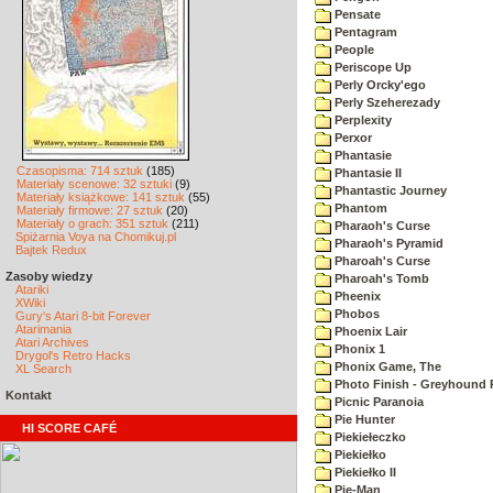
Pensate
Pentagram
People
Periscope Up
Perly Orcky'ego
Perly Szeherezady
Perplexity
Perxor
Phantasie
Czasopisma: 714 sztuk
(185)
Phantasie II
Materiały scenowe: 32 sztuki
(9)
Phantastic Journey
Materiały książkowe: 141 sztuk
(55)
Phantom
Materiały firmowe: 27 sztuk
(20)
Materiały o grach: 351 sztuk
(211)
Pharaoh's Curse
Spiżarnia Voya na Chomikuj.pl
Pharaoh's Pyramid
Bajtek Redux
Pharoah's Curse
Zasoby wiedzy
Pharoah's Tomb
Atariki
Pheenix
XWiki
Phobos
Gury's Atari 8-bit Forever
Atarimania
Phoenix Lair
Atari Archives
Phonix 1
Drygol's Retro Hacks
Phonix Game, The
XL Search
Photo Finish - Greyhound 
Kontakt
Picnic Paranoia
Pie Hunter
HI SCORE CAFÉ
Piekiełeczko
Piekiełko
Piekiełko II
Pie-Man