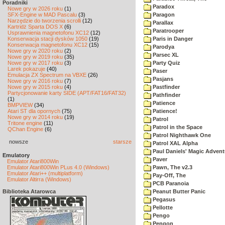
Poradniki
Paradox
Nowe gry w 2026 roku
(1)
SFX-Engine w MAD Pascalu
(3)
Paragon
Narzędzie do tworzenia scrolli
(12)
Parallax
Kartridż Sparta DOS X
(6)
Paratrooper
Usprawnienia magnetofonu XC12
(12)
Konserwacja stacji dysków 1050
(19)
Paris in Danger
Konserwacja magnetofonu XC12
(15)
Parodya
Nowe gry w 2020 roku
(2)
Parsec XL
Nowe gry w 2019 roku
(35)
Nowe gry w 2017 roku
(3)
Party Quiz
Larek pokazuje
(40)
Paser
Emulacja ZX Spectrum na VBXE
(26)
Pasjans
Nowe gry w 2016 roku
(7)
Nowe gry w 2015 roku
(4)
Pastfinder
Partycjonowanie karty SIDE (APT/FAT16/FAT32)
Pathfinder
(1)
Patience
BMPVIEW
(34)
Atari ST dla opornych
(75)
Patience!
Nowe gry w 2014 roku
(19)
Patrol
Tritone engine
(11)
Patrol in the Space
QChan Engine
(6)
Patrol Nighthawk One
nowsze
starsze
Patrol XAL Alpha
Paul Daniels' Magic Advent
Emulatory
Paver
Emulator Atari800Win
Emulator Atari800Win PLus 4.0 (Windows)
Pawn, The v2.3
Emulator Atari++ (multiplatform)
Pay-Off, The
Emulator Altirra (Windows)
PCB Paranoia
Biblioteka Atarowca
Peanut Butter Panic
Pegasus
Pellotte
Pengo
Pengon