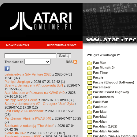
Nowinki/News
Archiwum/Archive
291
gier w katalogu
P
:
Translate to
RSS
Pac Man
Pac Munch Jr
Pac Time
Letnia edycja Silly Venture 2026
z 2026-07-31
Paccie
15:41 (37)
Pamięci Jurgiego
z 2026-07-21 12:42 (1)
Paccie (Elwood Software)
Sceny z demosceny #7: opowiada SuN
z 2026-07-
Pacemaker
19 15:24 (2)
Pacific Coast Highway
Atari Muzeum w Poznaniu na KWAS #40
z 2026-
07-16 16:10 (4)
Pac-Invaders
Nie żyje kolega Pecuś
z 2026-07-13 18:00 (30)
Pack Man
Sceny z demosceny #7 - Grzegorz "Sun" Żyła
z
Packman
2026-07-12 17:29 (12)
Lost Party 2026 nadchodzi
z 2026-07-08 15:28
Pac-Mac
(23)
Pac-Mad
Pan Zenon i Atari na KWAS #40
z 2026-07-07 13:25
Pac-Man
(7)
Spotkanie z redakcją "The Voice"
z 2026-07-04
Pac-Man (1982)
07:42 (9)
Pac-Man Arcade
KWAS #40 live
z 2026-06-27 12:53 (167)
Pac-Man (Sar-An Computer
Spotkanie z grupą USSR
z 2026-06-26 19:36 (11)