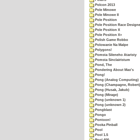
Polcon 2013
Pole Minowe
Pole Minowe II
Pole Position
Pole Position Race Designe
Pole Position X
Pole Position X+
Polish Game Robbo
Polowanie Na Malpe
Polygons!
Pomsta Sileneho Ataristy
Pomsta Sinclairistum
Pond, The
Pondering About Max's
Pong!
Pong (Analog Computing)
Pong (Champagne, Robert
Pong (Husak, Jakub)
Pong (Mirage)
Pong (unknown 1)
Pong (unknown 2)
Pongblast
Pongo
Pontoon!
Pooka Pinball
Pool
Pool 1.5
Pool 400