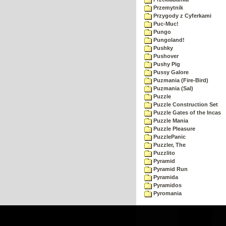
Przemytnik
Przygody z Cyferkami
Puc-Muc!
Pungo
Pungoland!
Pushky
Pushover
Pushy Pig
Pussy Galore
Puzmania (Fire-Bird)
Puzmania (Sal)
Puzzle
Puzzle Construction Set
Puzzle Gates of the Incas
Puzzle Mania
Puzzle Pleasure
PuzzlePanic
Puzzler, The
Puzzlito
Pyramid
Pyramid Run
Pyramida
Pyramidos
Pyromania