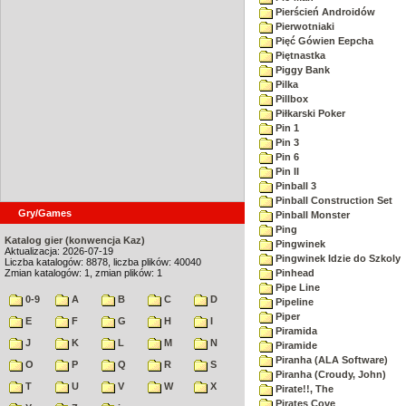
Pierścień Androidów
Pierwotniaki
Pięć Gówien Eepcha
Piętnastka
Piggy Bank
Pilka
Pillbox
Piłkarski Poker
Pin 1
Pin 3
Pin 6
Pin II
Pinball 3
Pinball Construction Set
Gry/Games
Pinball Monster
Ping
Katalog gier (konwencja Kaz)
Pingwinek
Aktualizacja: 2026-07-19
Pingwinek Idzie do Szkoly
Liczba katalogów: 8878, liczba plików: 40040
Zmian katalogów: 1, zmian plików: 1
Pinhead
Pipe Line
0-9
A
B
C
D
Pipeline
Piper
E
F
G
H
I
Piramida
J
K
L
M
N
Piramide
Piranha (ALA Software)
O
P
Q
R
S
Piranha (Croudy, John)
T
U
V
W
X
Pirate!!, The
Pirates Cove