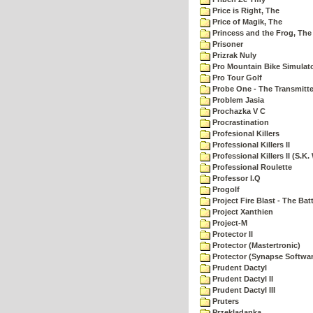
Price is Right, The
Price of Magik, The
Princess and the Frog, The
Prisoner
Prizrak Nuly
Pro Mountain Bike Simulat
Pro Tour Golf
Probe One - The Transmitte
Problem Jasia
Prochazka V C
Procrastination
Profesional Killers
Professional Killers II
Professional Killers II (S.K.
Professional Roulette
Professor I.Q
Progolf
Project Fire Blast - The Ba
Project Xanthien
Project-M
Protector II
Protector (Mastertronic)
Protector (Synapse Softwar
Prudent Dactyl
Prudent Dactyl II
Prudent Dactyl III
Pruters
Przekladanka