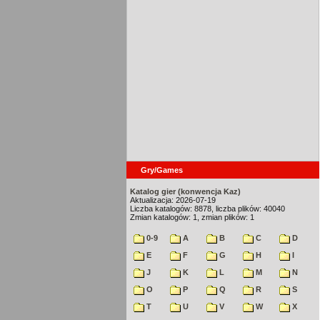
Gry/Games
Katalog gier (konwencja Kaz)
Aktualizacja: 2026-07-19
Liczba katalogów: 8878, liczba plików: 40040
Zmian katalogów: 1, zmian plików: 1
0-9
A
B
C
D
E
F
G
H
I
J
K
L
M
N
O
P
Q
R
S
T
U
V
W
X