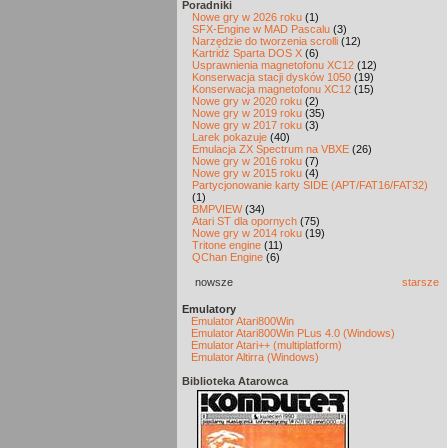
Poradniki
Nowe gry w 2026 roku
(1)
SFX-Engine w MAD Pascalu
(3)
Narzędzie do tworzenia scrolli
(12)
Kartridż Sparta DOS X
(6)
Usprawnienia magnetofonu XC12
(12)
Konserwacja stacji dysków 1050
(19)
Konserwacja magnetofonu XC12
(15)
Nowe gry w 2020 roku
(2)
Nowe gry w 2019 roku
(35)
Nowe gry w 2017 roku
(3)
Larek pokazuje
(40)
Emulacja ZX Spectrum na VBXE
(26)
Nowe gry w 2016 roku
(7)
Nowe gry w 2015 roku
(4)
Partycjonowanie karty SIDE (APT/FAT16/FAT32)
(1)
BMPVIEW
(34)
Atari ST dla opornych
(75)
Nowe gry w 2014 roku
(19)
Tritone engine
(11)
QChan Engine
(6)
nowsze
starsze
Emulatory
Emulator Atari800Win
Emulator Atari800Win PLus 4.0 (Windows)
Emulator Atari++ (multiplatform)
Emulator Altirra (Windows)
Biblioteka Atarowca