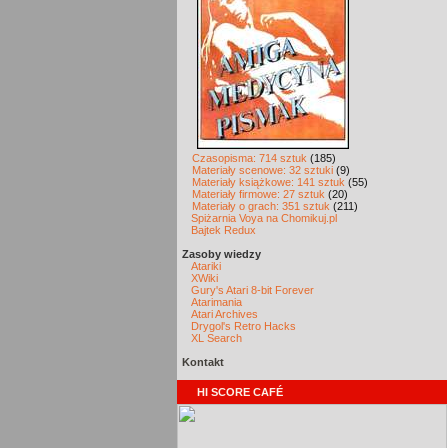
Czasopisma: 714 sztuk
(185)
Materiały scenowe: 32 sztuki
(9)
Materiały książkowe: 141 sztuk
(55)
Materiały firmowe: 27 sztuk
(20)
Materiały o grach: 351 sztuk
(211)
Spiżarnia Voya na Chomikuj.pl
Bajtek Redux
Zasoby wiedzy
Atariki
XWiki
Gury's Atari 8-bit Forever
Atarimania
Atari Archives
Drygol's Retro Hacks
XL Search
Kontakt
HI SCORE CAFÉ