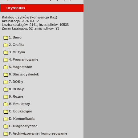
Użytki/Utils
Katalog użytków (konwencja Kaz)
Aktualizacja: 2026-03-12
Liczba katalogów: 2141, liczba plików: 10533
Zmian katalogów: 52, zmian plików: 93
1. Biuro
2. Grafika
3. Muzyka
4. Programowanie
5. Magnetofon
6. Stacja dyskietek
7. DOS-y
8. ROM-y
9. Rozne
B. Emulatory
C. Edukacyjne
D. Komunikacja
E. Diagnostyczne
F. Archiwizowanie i kompresowanie