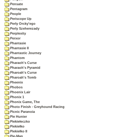
Pensate
Pentagram
People
Periscope Up
Perly Orcky'ego
Perly Szeherezady
Perplexity
Perxor
Phantasie
Phantasie II
Phantastic Journey
Phantom
Pharaoh's Curse
Pharaoh's Pyramid
Pharoah's Curse
Pharoah's Tomb
Pheenix
Phobos
Phoenix Lair
Phonix 1
Phonix Game, The
Photo Finish - Greyhound Racing
Picnic Paranoia
Pie Hunter
Piekiełeczko
Piekiełko
Piekiełko II
Pie-Man