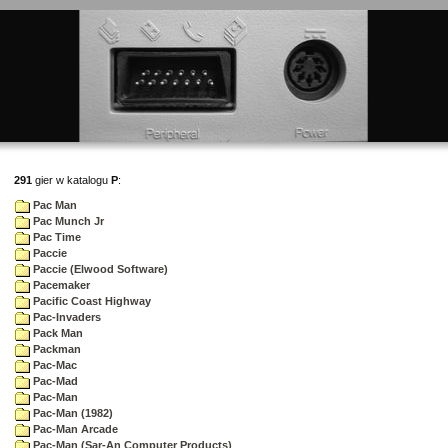
291
gier w katalogu
P
:
Pac Man
Pac Munch Jr
Pac Time
Paccie
Paccie (Elwood Software)
Pacemaker
Pacific Coast Highway
Pac-Invaders
Pack Man
Packman
Pac-Mac
Pac-Mad
Pac-Man
Pac-Man (1982)
Pac-Man Arcade
Pac-Man (Sar-An Computer Products)