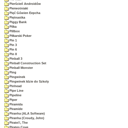
Pierścień Androidów
Pierwotniaki
Pięć Gówien Eepcha
Piętnastka
Piggy Bank
Pilka
Pillbox
Piłkarski Poker
Pin 1
Pin 3
Pin 6
Pin II
Pinball 3
Pinball Construction Set
Pinball Monster
Ping
Pingwinek
Pingwinek Idzie do Szkoly
Pinhead
Pipe Line
Pipeline
Piper
Piramida
Piramide
Piranha (ALA Software)
Piranha (Croudy, John)
Pirate!!, The
Pirates Cove