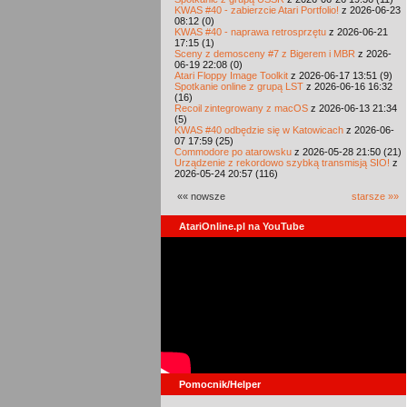
KWAS #40 - zabierzcie Atari Portfolio!
z 2026-06-23
08:12 (0)
KWAS #40 - naprawa retrosprzętu
z 2026-06-21
17:15 (1)
Sceny z demosceny #7 z Bigerem i MBR
z 2026-
06-19 22:08 (0)
Atari Floppy Image Toolkit
z 2026-06-17 13:51 (9)
Spotkanie online z grupą LST
z 2026-06-16 16:32
(16)
Recoil zintegrowany z macOS
z 2026-06-13 21:34
(5)
KWAS #40 odbędzie się w Katowicach
z 2026-06-
07 17:59 (25)
Commodore po atarowsku
z 2026-05-28 21:50 (21)
Urządzenie z rekordowo szybką transmisją SIO!
z
2026-05-24 20:57 (116)
«« nowsze
starsze »»
AtariOnline.pl na YouTube
Pomocnik/Helper