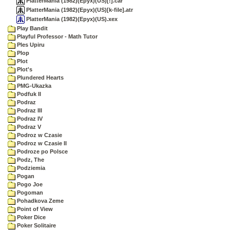
PlatterMania (1982)(Epyx)(US)[!].car
PlatterMania (1982)(Epyx)(US)[k-file].atr
PlatterMania (1982)(Epyx)(US).xex
Play Bandit
Playful Professor - Math Tutor
Ples Upiru
Plop
Plot
Plot's
Plundered Hearts
PMG-Ukazka
Podfuk II
Podraz
Podraz III
Podraz IV
Podraz V
Podroz w Czasie
Podroz w Czasie II
Podroze po Polsce
Podz, The
Podziemia
Pogan
Pogo Joe
Pogoman
Pohadkova Zeme
Point of View
Poker Dice
Poker Solitaire