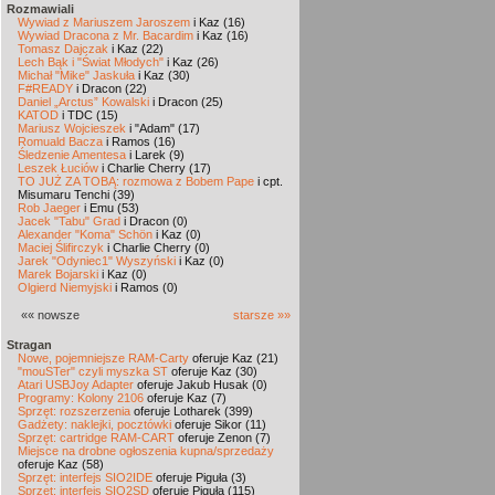
Rozmawiali
Wywiad z Mariuszem Jaroszem
i Kaz (16)
Wywiad Dracona z Mr. Bacardim
i Kaz (16)
Tomasz Dajczak
i Kaz (22)
Lech Bąk i "Świat Młodych"
i Kaz (26)
Michał "Mike" Jaskuła
i Kaz (30)
F#READY
i Dracon (22)
Daniel „Arctus” Kowalski
i Dracon (25)
KATOD
i TDC (15)
Mariusz Wojcieszek
i "Adam" (17)
Romuald Bacza
i Ramos (16)
Śledzenie Amentesa
i Larek (9)
Leszek Łuciów
i Charlie Cherry (17)
TO JUŻ ZA TOBĄ: rozmowa z Bobem Pape
i cpt.
Misumaru Tenchi (39)
Rob Jaeger
i Emu (53)
Jacek "Tabu" Grad
i Dracon (0)
Alexander "Koma" Schön
i Kaz (0)
Maciej Ślifirczyk
i Charlie Cherry (0)
Jarek "Odyniec1" Wyszyński
i Kaz (0)
Marek Bojarski
i Kaz (0)
Olgierd Niemyjski
i Ramos (0)
«« nowsze
starsze »»
Stragan
Nowe, pojemniejsze RAM-Carty
oferuje Kaz (21)
"mouSTer" czyli myszka ST
oferuje Kaz (30)
Atari USBJoy Adapter
oferuje Jakub Husak (0)
Programy: Kolony 2106
oferuje Kaz (7)
Sprzęt: rozszerzenia
oferuje Lotharek (399)
Gadżety: naklejki, pocztówki
oferuje Sikor (11)
Sprzęt: cartridge RAM-CART
oferuje Zenon (7)
Miejsce na drobne ogłoszenia kupna/sprzedaży
oferuje Kaz (58)
Sprzęt: interfejs SIO2IDE
oferuje Piguła (3)
Sprzęt: interfejs SIO2SD
oferuje Piguła (115)