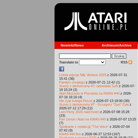
Nowinki/News
Archiwum/Archive
Translate to
RSS
Letnia edycja Silly Venture 2026
z 2026-07-31
15:41 (36)
Pamięci Jurgiego
z 2026-07-21 12:42 (1)
Sceny z demosceny #7: opowiada SuN
z 2026-07-
19 15:24 (2)
Atari Muzeum w Poznaniu na KWAS #40
z 2026-
07-16 16:10 (4)
Nie żyje kolega Pecuś
z 2026-07-13 18:00 (30)
Sceny z demosceny #7 - Grzegorz "Sun" Żyła
z
2026-07-12 17:29 (12)
Lost Party 2026 nadchodzi
z 2026-07-08 15:28
(23)
Pan Zenon i Atari na KWAS #40
z 2026-07-07 13:25
(7)
Spotkanie z redakcją "The Voice"
z 2026-07-04
07:42 (9)
KWAS #40 live
z 2026-06-27 12:53 (167)
Spotkanie z grupą USSR
z 2026-06-26 19:36 (11)