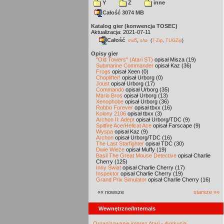
Y
Z
inne
Całość 3074 MB
Katalog gier (konwencja TOSEC)
Aktualizacja: 2021-07-11
Całość
,
md5
sha
(
7-Zip
,
TUGZip
)
Opisy gier
"Old Towers" (Atari ST)
opisał Misza (19)
Submarine Commander
opisał Kaz (36)
Frogs
opisał Xeen (0)
Choplifter!
opisał Urborg (0)
Joust
opisał Urborg (17)
Commando
opisał Urborg (35)
Mario Bros
opisał Urborg (13)
Xenophobe
opisał Urborg (36)
Robbo Forever
opisał tbxx (16)
Kolony 2106
opisał tbxx (3)
Archon II: Adept
opisał Urborg/TDC (9)
Spitfire Ace/Hellcat Ace
opisał Farscape (9)
Wyspa
opisał Kaz (9)
Archon
opisał Urborg/TDC (16)
The Last Starfighter
opisał TDC (30)
Dwie Wieże
opisał Muffy (19)
Basil The Great Mouse Detective
opisał Charlie
Cherry (125)
Inny Świat
opisał Charlie Cherry (17)
Inspektor
opisał Charlie Cherry (19)
Grand Prix Simulator
opisał Charlie Cherry (16)
«« nowsze
starsze »»
Wewnętrzne/Internals
Organizowanie imprez Atari - dyskusja