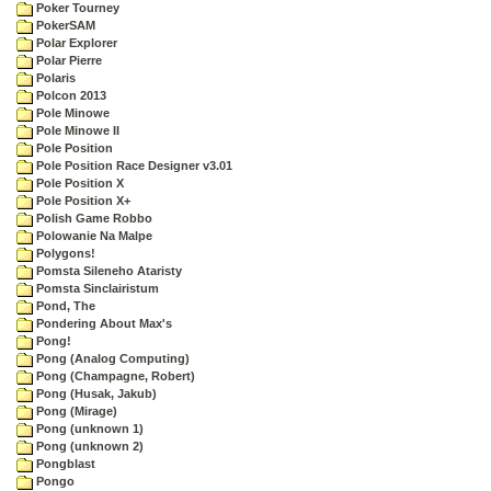
Poker Tourney
PokerSAM
Polar Explorer
Polar Pierre
Polaris
Polcon 2013
Pole Minowe
Pole Minowe II
Pole Position
Pole Position Race Designer v3.01
Pole Position X
Pole Position X+
Polish Game Robbo
Polowanie Na Malpe
Polygons!
Pomsta Sileneho Ataristy
Pomsta Sinclairistum
Pond, The
Pondering About Max's
Pong!
Pong (Analog Computing)
Pong (Champagne, Robert)
Pong (Husak, Jakub)
Pong (Mirage)
Pong (unknown 1)
Pong (unknown 2)
Pongblast
Pongo