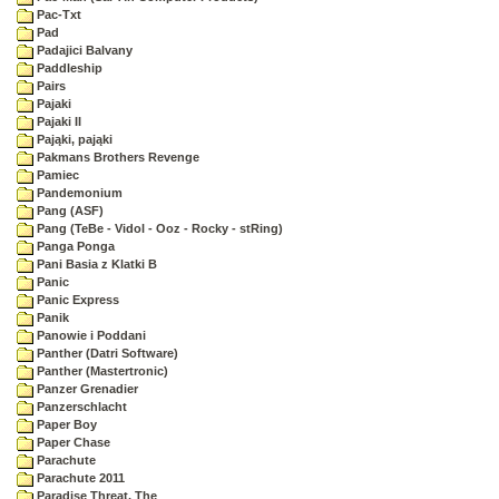
Pac-Txt
Pad
Padajici Balvany
Paddleship
Pairs
Pajaki
Pajaki II
Pająki, pająki
Pakmans Brothers Revenge
Pamiec
Pandemonium
Pang (ASF)
Pang (TeBe - Vidol - Ooz - Rocky - stRing)
Panga Ponga
Pani Basia z Klatki B
Panic
Panic Express
Panik
Panowie i Poddani
Panther (Datri Software)
Panther (Mastertronic)
Panzer Grenadier
Panzerschlacht
Paper Boy
Paper Chase
Parachute
Parachute 2011
Paradise Threat, The