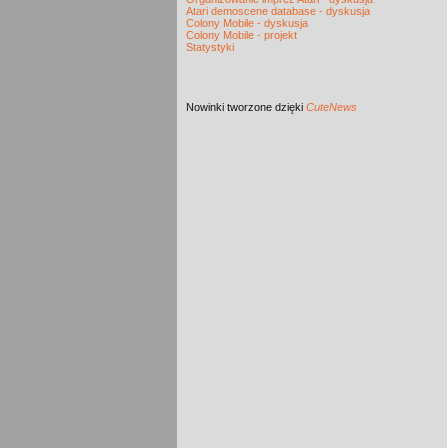
Atari demoscene database - dyskusja
Colony Mobile - dyskusja
Colony Mobile - projekt
Statystyki
Nowinki
tworzone dzięki
CuteNews