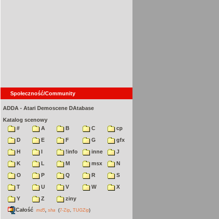
Społeczność/Community
ADDA - Atari Demoscene DAtabase
Katalog scenowy
#
A
B
C
cp
D
E
F
G
gfx
H
I
!info
inne
J
K
L
M
msx
N
O
P
Q
R
S
T
U
V
W
X
Y
Z
ziny
Całość
,
md5
sha
(
7-Zip
,
TUGZip
)