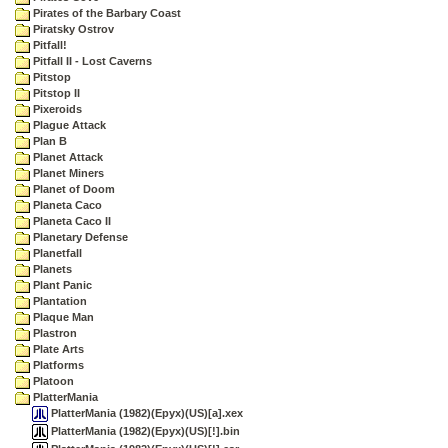
Pirates of the Barbary Coast
Piratsky Ostrov
Pitfall!
Pitfall II - Lost Caverns
Pitstop
Pitstop II
Pixeroids
Plague Attack
Plan B
Planet Attack
Planet Miners
Planet of Doom
Planeta Caco
Planeta Caco II
Planetary Defense
Planetfall
Planets
Plant Panic
Plantation
Plaque Man
Plastron
Plate Arts
Platforms
Platoon
PlatterMania
PlatterMania (1982)(Epyx)(US)[a].xex
PlatterMania (1982)(Epyx)(US)[!].bin