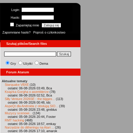
Login:
Hasło:
Zapamiętaj mnie
Zapomniane hasło?
Poproś o członkostwo
Szukaj plików/Search files
Gry
Użytki
Dema
Forum Atarum
Aktualne tematy
Starquake VBXE
(10)
ostatni: 06-08-2026 03:49, Bca
Książka Gorgha o asemblerze
(78)
ostatni: 06-08-2026 02:52, Bca
Silly Venture 2026SE - the bigges...
(113)
ostatni: 06-08-2026 00:48, tdc
AspeQt dla Androida z obsługą SIO...
(39)
ostatni: 05-08-2026 23:48, greblus
Muzycy scenowi...
(134)
ostatni: 05-08-2026 20:44, Foster
RMT hacking
(468)
ostatni: 05-08-2026 18:57, emkay
Narzędzie do ditheringu na Atari ...
(26)
ostatni: 05-08-2026 17:10, amarok