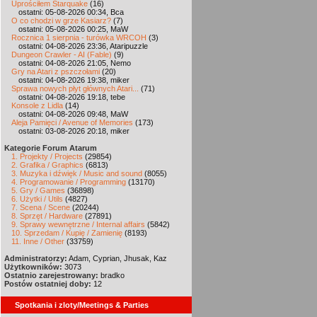
Uprościłem Starquake
(16)
ostatni: 05-08-2026 00:34, Bca
O co chodzi w grze Kasiarz?
(7)
ostatni: 05-08-2026 00:25, MaW
Rocznica 1 sierpnia - turówka WRCOH
(3)
ostatni: 04-08-2026 23:36, Ataripuzzle
Dungeon Crawler - AI (Fable)
(9)
ostatni: 04-08-2026 21:05, Nemo
Gry na Atari z pszczołami
(20)
ostatni: 04-08-2026 19:38, miker
Sprawa nowych płyt głównych Atari...
(71)
ostatni: 04-08-2026 19:18, tebe
Konsole z Lidla
(14)
ostatni: 04-08-2026 09:48, MaW
Aleja Pamięci / Avenue of Memories
(173)
ostatni: 03-08-2026 20:18, miker
Kategorie Forum Atarum
1. Projekty / Projects
(29854)
2. Grafika / Graphics
(6813)
3. Muzyka i dźwięk / Music and sound
(8055)
4. Programowanie / Programming
(13170)
5. Gry / Games
(36898)
6. Użytki / Utils
(4827)
7. Scena / Scene
(20244)
8. Sprzęt / Hardware
(27891)
9. Sprawy wewnętrzne / Internal affairs
(5842)
10. Sprzedam / Kupię / Zamienię
(8193)
11. Inne / Other
(33759)
Administratorzy:
Adam, Cyprian, Jhusak, Kaz
Użytkowników:
3073
Ostatnio zarejestrowany:
bradko
Postów ostatniej doby:
12
Spotkania i zloty/Meetings & Parties