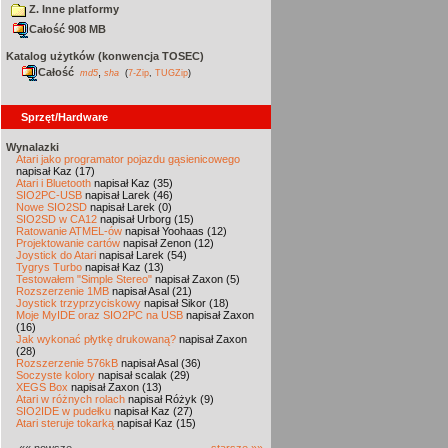
Z. Inne platformy
Całość 908 MB
Katalog użytków (konwencja TOSEC)
Całość
,
md5
sha
(
7-Zip
,
TUGZip
)
Sprzęt/Hardware
Wynalazki
Atari jako programator pojazdu gąsienicowego
napisał Kaz (17)
Atari i Bluetooth
napisał Kaz (35)
SIO2PC-USB
napisał Larek (46)
Nowe SIO2SD
napisał Larek (0)
SIO2SD w CA12
napisał Urborg (15)
Ratowanie ATMEL-ów
napisał Yoohaas (12)
Projektowanie cartów
napisał Zenon (12)
Joystick do Atari
napisał Larek (54)
Tygrys Turbo
napisał Kaz (13)
Testowałem "Simple Stereo"
napisał Zaxon (5)
Rozszerzenie 1MB
napisał Asal (21)
Joystick trzyprzyciskowy
napisał Sikor (18)
Moje MyIDE oraz SIO2PC na USB
napisał Zaxon
(16)
Jak wykonać płytkę drukowaną?
napisał Zaxon
(28)
Rozszerzenie 576kB
napisał Asal (36)
Soczyste kolory
napisał scalak (29)
XEGS Box
napisał Zaxon (13)
Atari w różnych rolach
napisał Różyk (9)
SIO2IDE w pudełku
napisał Kaz (27)
Atari steruje tokarką
napisał Kaz (15)