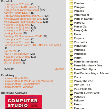
Poradniki
Paradox
Nowe gry w 2026 roku
(1)
SFX-Engine w MAD Pascalu
(3)
Paragon
Narzędzie do tworzenia scrolli
(12)
Parallax
Kartridż Sparta DOS X
(6)
Paratrooper
Usprawnienia magnetofonu XC12
(12)
Konserwacja stacji dysków 1050
(19)
Paris in Danger
Konserwacja magnetofonu XC12
(15)
Parodya
Nowe gry w 2020 roku
(2)
Parsec XL
Nowe gry w 2019 roku
(35)
Nowe gry w 2017 roku
(3)
Party Quiz
Larek pokazuje
(40)
Paser
Emulacja ZX Spectrum na VBXE
(26)
Pasjans
Nowe gry w 2016 roku
(7)
Nowe gry w 2015 roku
(4)
Pastfinder
Partycjonowanie karty SIDE (APT/FAT16/FAT32)
Pathfinder
(1)
Patience
BMPVIEW
(34)
Atari ST dla opornych
(75)
Patience!
Nowe gry w 2014 roku
(19)
Patrol
Tritone engine
(11)
Patrol in the Space
QChan Engine
(6)
Patrol Nighthawk One
nowsze
starsze
Patrol XAL Alpha
Paul Daniels' Magic Advent
Emulatory
Paver
Emulator Atari800Win
Emulator Atari800Win PLus 4.0 (Windows)
Pawn, The v2.3
Emulator Atari++ (multiplatform)
Pay-Off, The
Emulator Altirra (Windows)
PCB Paranoia
Biblioteka Atarowca
Peanut Butter Panic
Pegasus
Pellotte
Pengo
Pengon