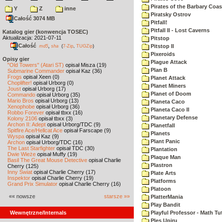
Pirates of the Barbary Coas
Y
Z
inne
Piratsky Ostrov
Całość 3074 MB
Pitfall!
Pitfall II - Lost Caverns
Katalog gier (konwencja TOSEC)
Aktualizacja: 2021-07-11
Pitstop
Całość
,
Pitstop II
md5
sha
(
7-Zip
,
TUGZip
)
Pixeroids
Opisy gier
Plague Attack
"Old Towers" (Atari ST)
opisał Misza (19)
Plan B
Submarine Commander
opisał Kaz (36)
Frogs
opisał Xeen (0)
Planet Attack
Choplifter!
opisał Urborg (0)
Planet Miners
Joust
opisał Urborg (17)
Planet of Doom
Commando
opisał Urborg (35)
Mario Bros
opisał Urborg (13)
Planeta Caco
Xenophobe
opisał Urborg (36)
Planeta Caco II
Robbo Forever
opisał tbxx (16)
Planetary Defense
Kolony 2106
opisał tbxx (3)
Archon II: Adept
opisał Urborg/TDC (9)
Planetfall
Spitfire Ace/Hellcat Ace
opisał Farscape (9)
Planets
Wyspa
opisał Kaz (9)
Plant Panic
Archon
opisał Urborg/TDC (16)
The Last Starfighter
opisał TDC (30)
Plantation
Dwie Wieże
opisał Muffy (19)
Plaque Man
Basil The Great Mouse Detective
opisał Charlie
Plastron
Cherry (125)
Inny Świat
opisał Charlie Cherry (17)
Plate Arts
Inspektor
opisał Charlie Cherry (19)
Platforms
Grand Prix Simulator
opisał Charlie Cherry (16)
Platoon
«« nowsze
starsze »»
PlatterMania
Play Bandit
Wewnętrzne/Internals
Playful Professor - Math Tu
Ples Upiru