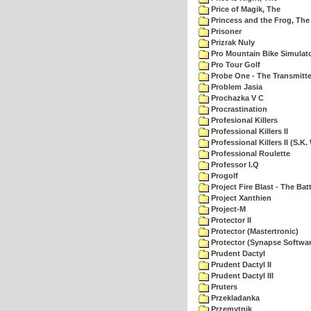
Price of Magik, The
Princess and the Frog, The
Prisoner
Prizrak Nuly
Pro Mountain Bike Simulat
Pro Tour Golf
Probe One - The Transmitte
Problem Jasia
Prochazka V C
Procrastination
Profesional Killers
Professional Killers II
Professional Killers II (S.K.
Professional Roulette
Professor I.Q
Progolf
Project Fire Blast - The Ba
Project Xanthien
Project-M
Protector II
Protector (Mastertronic)
Protector (Synapse Softwar
Prudent Dactyl
Prudent Dactyl II
Prudent Dactyl III
Pruters
Przekladanka
Przemytnik