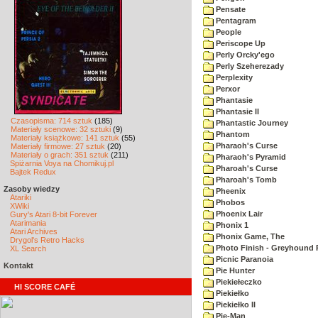
Pensate
Pentagram
People
Periscope Up
Perly Orcky'ego
Perly Szeherezady
Perplexity
Perxor
Phantasie
Phantasie II
Czasopisma: 714 sztuk
(185)
Phantastic Journey
Materiały scenowe: 32 sztuki
(9)
Phantom
Materiały książkowe: 141 sztuk
(55)
Pharaoh's Curse
Materiały firmowe: 27 sztuk
(20)
Materiały o grach: 351 sztuk
(211)
Pharaoh's Pyramid
Spiżarnia Voya na Chomikuj.pl
Pharoah's Curse
Bajtek Redux
Pharoah's Tomb
Zasoby wiedzy
Pheenix
Atariki
Phobos
XWiki
Phoenix Lair
Gury's Atari 8-bit Forever
Atarimania
Phonix 1
Atari Archives
Phonix Game, The
Drygol's Retro Hacks
Photo Finish - Greyhound 
XL Search
Picnic Paranoia
Kontakt
Pie Hunter
Piekiełeczko
HI SCORE CAFÉ
Piekiełko
Piekiełko II
Pie-Man