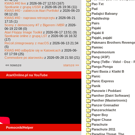
KWAS #40 live
z 2026-06-27 12:53 (167)
Pac-Txt
Spotkanie z grupą USSR
z 2026-06-26 19:36 (11)
Pad
KWAS #40 - zabierzcie Atari Portfolio!
z 2026-06-23
Padajici Balvany
08:12 (0)
KWAS #40 - naprawa retrosprzętu
z 2026-06-21
Paddleship
17:15 (1)
Pairs
Sceny z demosceny #7 z Bigerem i MBR
z 2026-
Pajaki
06-19 22:08 (0)
Atari Floppy Image Toolkit
z 2026-06-17 13:51 (9)
Pajaki II
Spotkanie online z grupą LST
z 2026-06-16 16:32
Pająki, pająki
(17)
Pakmans Brothers Reveng
Recoil zintegrowany z macOS
z 2026-06-13 21:34
(5)
Pamiec
KWAS #40 odbędzie się w Katowicach
z 2026-06-
Pandemonium
07 17:59 (25)
Pang (ASF)
Commodore po atarowsku
z 2026-05-28 21:50 (21)
Pang (TeBe - Vidol - Ooz - 
«« nowsze
starsze »»
Panga Ponga
Pani Basia z Klatki B
AtariOnline.pl na YouTube
Panic
Panic Express
Panik
Panowie i Poddani
Panther (Datri Software)
Panther (Mastertronic)
Panzer Grenadier
Panzerschlacht
Paper Boy
Paper Chase
Parachute
Pomocnik/Helper
Parachute 2011
Paradise Threat, The