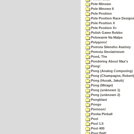
Pole Minowe
Pole Minowe II
Pole Position
Pole Position Race Designe
Pole Position X
Pole Position X+
Polish Game Robbo
Polowanie Na Malpe
Polygons!
Pomsta Sileneho Ataristy
Pomsta Sinclairistum
Pond, The
Pondering About Max's
Pong!
Pong (Analog Computing)
Pong (Champagne, Robert
Pong (Husak, Jakub)
Pong (Mirage)
Pong (unknown 1)
Pong (unknown 2)
Pongblast
Pongo
Pontoon!
Pooka Pinball
Pool
Pool 1.5
Pool 400
Poor Ball!