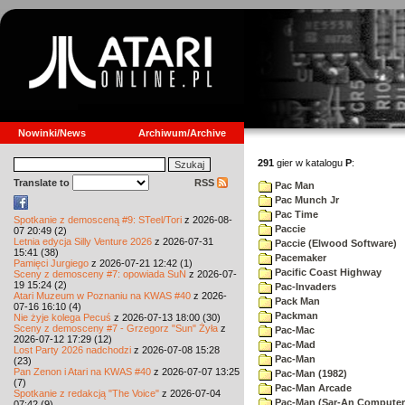
Nowinki/News
Archiwum/Archive
291
gier w katalogu
P
:
Translate to
RSS
Pac Man
Pac Munch Jr
Pac Time
Spotkanie z demosceną #9: STeel/Tori
z 2026-08-
Paccie
07 20:49 (2)
Letnia edycja Silly Venture 2026
z 2026-07-31
Paccie (Elwood Software)
15:41 (38)
Pacemaker
Pamięci Jurgiego
z 2026-07-21 12:42 (1)
Pacific Coast Highway
Sceny z demosceny #7: opowiada SuN
z 2026-07-
19 15:24 (2)
Pac-Invaders
Atari Muzeum w Poznaniu na KWAS #40
z 2026-
Pack Man
07-16 16:10 (4)
Packman
Nie żyje kolega Pecuś
z 2026-07-13 18:00 (30)
Sceny z demosceny #7 - Grzegorz "Sun" Żyła
z
Pac-Mac
2026-07-12 17:29 (12)
Pac-Mad
Lost Party 2026 nadchodzi
z 2026-07-08 15:28
Pac-Man
(23)
Pan Zenon i Atari na KWAS #40
z 2026-07-07 13:25
Pac-Man (1982)
(7)
Pac-Man Arcade
Spotkanie z redakcją "The Voice"
z 2026-07-04
Pac-Man (Sar-An Computer
07:42 (9)