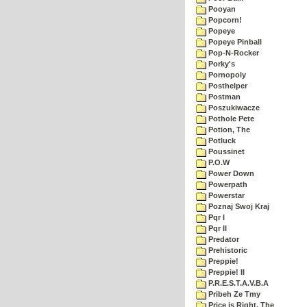
Pooyan
Popcorn!
Popeye
Popeye Pinball
Pop-N-Rocker
Porky's
Pornopoly
Posthelper
Postman
Poszukiwacze
Pothole Pete
Potion, The
Potluck
Poussinet
P.O.W
Power Down
Powerpath
Powerstar
Poznaj Swoj Kraj
Pqr I
Pqr II
Predator
Prehistoric
Preppie!
Preppie! II
P.R.E.S.T.A.V.B.A
Pribeh Ze Tmy
Price is Right, The