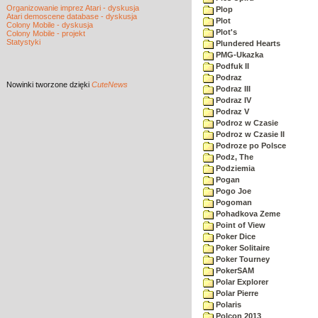
Organizowanie imprez Atari - dyskusja
Plop
Atari demoscene database - dyskusja
Plot
Colony Mobile - dyskusja
Plot's
Colony Mobile - projekt
Statystyki
Plundered Hearts
PMG-Ukazka
Podfuk II
Podraz
Nowinki
tworzone dzięki
CuteNews
Podraz III
Podraz IV
Podraz V
Podroz w Czasie
Podroz w Czasie II
Podroze po Polsce
Podz, The
Podziemia
Pogan
Pogo Joe
Pogoman
Pohadkova Zeme
Point of View
Poker Dice
Poker Solitaire
Poker Tourney
PokerSAM
Polar Explorer
Polar Pierre
Polaris
Polcon 2013