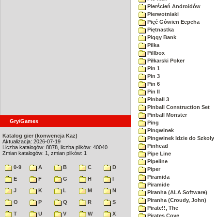
Pierścień Androidów
Pierwotniaki
Pięć Gówien Eepcha
Piętnastka
Piggy Bank
Pilka
Pillbox
Piłkarski Poker
Pin 1
Pin 3
Pin 6
Pin II
Pinball 3
Pinball Construction Set
Pinball Monster
Gry/Games
Ping
Pingwinek
Katalog gier (konwencja Kaz)
Pingwinek Idzie do Szkoly
Aktualizacja: 2026-07-19
Pinhead
Liczba katalogów: 8878, liczba plików: 40040
Zmian katalogów: 1, zmian plików: 1
Pipe Line
Pipeline
0-9
A
B
C
D
Piper
Piramida
E
F
G
H
I
Piramide
J
K
L
M
N
Piranha (ALA Software)
Piranha (Croudy, John)
O
P
Q
R
S
Pirate!!, The
T
U
V
W
X
Pirates Cove