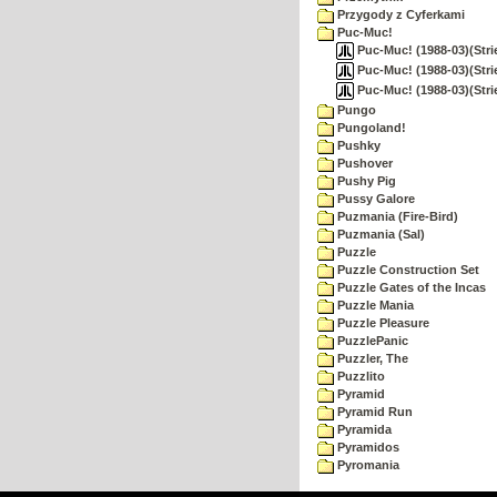
Przygody z Cyferkami
Puc-Muc!
Puc-Muc! (1988-03)(Strie
Puc-Muc! (1988-03)(Strie
Puc-Muc! (1988-03)(Stri
Pungo
Pungoland!
Pushky
Pushover
Pushy Pig
Pussy Galore
Puzmania (Fire-Bird)
Puzmania (Sal)
Puzzle
Puzzle Construction Set
Puzzle Gates of the Incas
Puzzle Mania
Puzzle Pleasure
PuzzlePanic
Puzzler, The
Puzzlito
Pyramid
Pyramid Run
Pyramida
Pyramidos
Pyromania