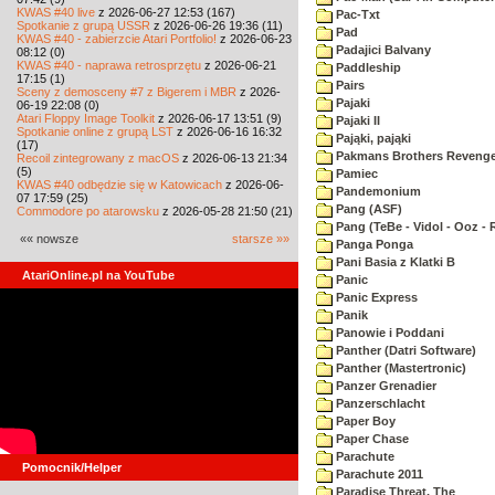
KWAS #40 live
z 2026-06-27 12:53 (167)
Pac-Txt
Spotkanie z grupą USSR
z 2026-06-26 19:36 (11)
Pad
KWAS #40 - zabierzcie Atari Portfolio!
z 2026-06-23
Padajici Balvany
08:12 (0)
KWAS #40 - naprawa retrosprzętu
z 2026-06-21
Paddleship
17:15 (1)
Pairs
Sceny z demosceny #7 z Bigerem i MBR
z 2026-
Pajaki
06-19 22:08 (0)
Atari Floppy Image Toolkit
z 2026-06-17 13:51 (9)
Pajaki II
Spotkanie online z grupą LST
z 2026-06-16 16:32
Pająki, pająki
(17)
Pakmans Brothers Reveng
Recoil zintegrowany z macOS
z 2026-06-13 21:34
(5)
Pamiec
KWAS #40 odbędzie się w Katowicach
z 2026-06-
Pandemonium
07 17:59 (25)
Pang (ASF)
Commodore po atarowsku
z 2026-05-28 21:50 (21)
Pang (TeBe - Vidol - Ooz - 
«« nowsze
starsze »»
Panga Ponga
Pani Basia z Klatki B
AtariOnline.pl na YouTube
Panic
Panic Express
Panik
Panowie i Poddani
Panther (Datri Software)
Panther (Mastertronic)
Panzer Grenadier
Panzerschlacht
Paper Boy
Paper Chase
Parachute
Pomocnik/Helper
Parachute 2011
Paradise Threat, The