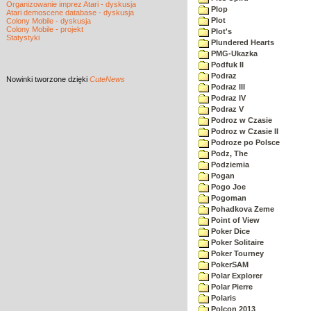
Organizowanie imprez Atari - dyskusja
Plop
Atari demoscene database - dyskusja
Plot
Colony Mobile - dyskusja
Colony Mobile - projekt
Plot's
Statystyki
Plundered Hearts
PMG-Ukazka
Podfuk II
Podraz
Nowinki
tworzone dzięki
CuteNews
Podraz III
Podraz IV
Podraz V
Podroz w Czasie
Podroz w Czasie II
Podroze po Polsce
Podz, The
Podziemia
Pogan
Pogo Joe
Pogoman
Pohadkova Zeme
Point of View
Poker Dice
Poker Solitaire
Poker Tourney
PokerSAM
Polar Explorer
Polar Pierre
Polaris
Polcon 2013