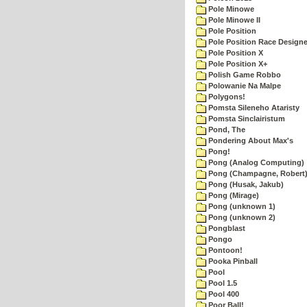
Pole Minowe
Pole Minowe II
Pole Position
Pole Position Race Designe
Pole Position X
Pole Position X+
Polish Game Robbo
Polowanie Na Malpe
Polygons!
Pomsta Sileneho Ataristy
Pomsta Sinclairistum
Pond, The
Pondering About Max's
Pong!
Pong (Analog Computing)
Pong (Champagne, Robert
Pong (Husak, Jakub)
Pong (Mirage)
Pong (unknown 1)
Pong (unknown 2)
Pongblast
Pongo
Pontoon!
Pooka Pinball
Pool
Pool 1.5
Pool 400
Poor Ball!