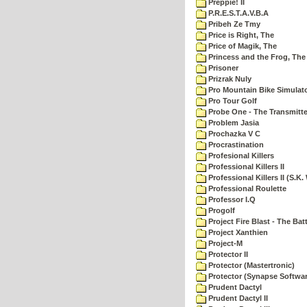
Preppie! II
P.R.E.S.T.A.V.B.A
Pribeh Ze Tmy
Price is Right, The
Price of Magik, The
Princess and the Frog, The
Prisoner
Prizrak Nuly
Pro Mountain Bike Simulat
Pro Tour Golf
Probe One - The Transmitte
Problem Jasia
Prochazka V C
Procrastination
Profesional Killers
Professional Killers II
Professional Killers II (S.K.
Professional Roulette
Professor I.Q
Progolf
Project Fire Blast - The Ba
Project Xanthien
Project-M
Protector II
Protector (Mastertronic)
Protector (Synapse Softwar
Prudent Dactyl
Prudent Dactyl II