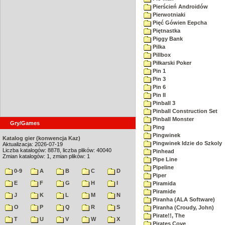
Pierścień Androidów
Pierwotniaki
Pięć Gówien Eepcha
Piętnastka
Piggy Bank
Pilka
Pillbox
Piłkarski Poker
Pin 1
Pin 3
Pin 6
Pin II
Pinball 3
Pinball Construction Set
Pinball Monster
Gry/Games
Ping
Pingwinek
Katalog gier (konwencja Kaz)
Pingwinek Idzie do Szkoly
Aktualizacja: 2026-07-19
Liczba katalogów: 8878, liczba plików: 40040
Pinhead
Zmian katalogów: 1, zmian plików: 1
Pipe Line
Pipeline
0-9
A
B
C
D
Piper
E
F
G
H
I
Piramida
Piramide
J
K
L
M
N
Piranha (ALA Software)
O
P
Q
R
S
Piranha (Croudy, John)
Pirate!!, The
T
U
V
W
X
Pirates Cove