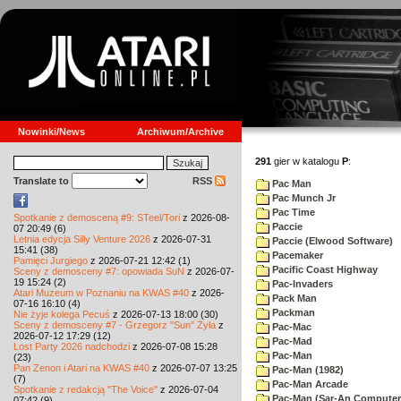
Nowinki/News
Archiwum/Archive
291
gier w katalogu
P
:
Translate to
RSS
Pac Man
Pac Munch Jr
Pac Time
Spotkanie z demosceną #9: STeel/Tori
z 2026-08-
Paccie
07 20:49 (6)
Letnia edycja Silly Venture 2026
z 2026-07-31
Paccie (Elwood Software)
15:41 (38)
Pacemaker
Pamięci Jurgiego
z 2026-07-21 12:42 (1)
Pacific Coast Highway
Sceny z demosceny #7: opowiada SuN
z 2026-07-
19 15:24 (2)
Pac-Invaders
Atari Muzeum w Poznaniu na KWAS #40
z 2026-
Pack Man
07-16 16:10 (4)
Packman
Nie żyje kolega Pecuś
z 2026-07-13 18:00 (30)
Sceny z demosceny #7 - Grzegorz "Sun" Żyła
z
Pac-Mac
2026-07-12 17:29 (12)
Pac-Mad
Lost Party 2026 nadchodzi
z 2026-07-08 15:28
Pac-Man
(23)
Pan Zenon i Atari na KWAS #40
z 2026-07-07 13:25
Pac-Man (1982)
(7)
Pac-Man Arcade
Spotkanie z redakcją "The Voice"
z 2026-07-04
Pac-Man (Sar-An Computer
07:42 (9)