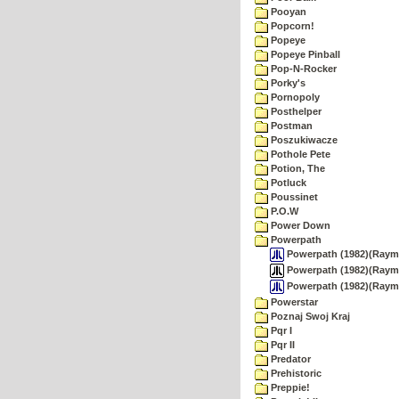
Pooyan
Popcorn!
Popeye
Popeye Pinball
Pop-N-Rocker
Porky's
Pornopoly
Posthelper
Postman
Poszukiwacze
Pothole Pete
Potion, The
Potluck
Poussinet
P.O.W
Power Down
Powerpath
Powerpath (1982)(Raymo
Powerpath (1982)(Raymon
Powerpath (1982)(Raymo
Powerstar
Poznaj Swoj Kraj
Pqr I
Pqr II
Predator
Prehistoric
Preppie!