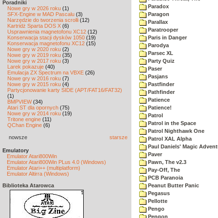
Poradniki
Paradox
Nowe gry w 2026 roku
(1)
SFX-Engine w MAD Pascalu
(3)
Paragon
Narzędzie do tworzenia scrolli
(12)
Parallax
Kartridż Sparta DOS X
(6)
Paratrooper
Usprawnienia magnetofonu XC12
(12)
Konserwacja stacji dysków 1050
(19)
Paris in Danger
Konserwacja magnetofonu XC12
(15)
Parodya
Nowe gry w 2020 roku
(2)
Parsec XL
Nowe gry w 2019 roku
(35)
Nowe gry w 2017 roku
(3)
Party Quiz
Larek pokazuje
(40)
Paser
Emulacja ZX Spectrum na VBXE
(26)
Pasjans
Nowe gry w 2016 roku
(7)
Nowe gry w 2015 roku
(4)
Pastfinder
Partycjonowanie karty SIDE (APT/FAT16/FAT32)
Pathfinder
(1)
Patience
BMPVIEW
(34)
Atari ST dla opornych
(75)
Patience!
Nowe gry w 2014 roku
(19)
Patrol
Tritone engine
(11)
Patrol in the Space
QChan Engine
(6)
Patrol Nighthawk One
nowsze
starsze
Patrol XAL Alpha
Paul Daniels' Magic Advent
Emulatory
Paver
Emulator Atari800Win
Emulator Atari800Win PLus 4.0 (Windows)
Pawn, The v2.3
Emulator Atari++ (multiplatform)
Pay-Off, The
Emulator Altirra (Windows)
PCB Paranoia
Biblioteka Atarowca
Peanut Butter Panic
Pegasus
Pellotte
Pengo
Pengon