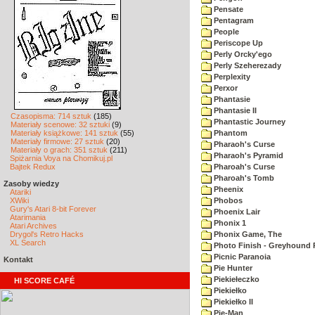
Pensate
Pentagram
People
Periscope Up
Perly Orcky'ego
Perly Szeherezady
Perplexity
Perxor
Phantasie
Phantasie II
Czasopisma: 714 sztuk
(185)
Phantastic Journey
Materiały scenowe: 32 sztuki
(9)
Materiały książkowe: 141 sztuk
(55)
Phantom
Materiały firmowe: 27 sztuk
(20)
Pharaoh's Curse
Materiały o grach: 351 sztuk
(211)
Pharaoh's Pyramid
Spiżarnia Voya na Chomikuj.pl
Bajtek Redux
Pharoah's Curse
Pharoah's Tomb
Zasoby wiedzy
Pheenix
Atariki
XWiki
Phobos
Gury's Atari 8-bit Forever
Phoenix Lair
Atarimania
Phonix 1
Atari Archives
Drygol's Retro Hacks
Phonix Game, The
XL Search
Photo Finish - Greyhound 
Picnic Paranoia
Kontakt
Pie Hunter
Piekiełeczko
HI SCORE CAFÉ
Piekiełko
Piekiełko II
Pie-Man