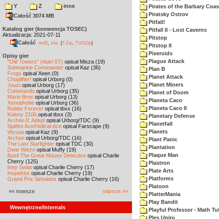
Y
Z
inne
Pirates of the Barbary Coas
Piratsky Ostrov
Całość 3074 MB
Pitfall!
Katalog gier (konwencja TOSEC)
Pitfall II - Lost Caverns
Aktualizacja: 2021-07-11
Pitstop
Całość
,
md5
sha
(
7-Zip
,
TUGZip
)
Pitstop II
Pixeroids
Opisy gier
Plague Attack
"Old Towers" (Atari ST)
opisał Misza (19)
Submarine Commander
opisał Kaz (36)
Plan B
Frogs
opisał Xeen (0)
Planet Attack
Choplifter!
opisał Urborg (0)
Planet Miners
Joust
opisał Urborg (17)
Commando
opisał Urborg (35)
Planet of Doom
Mario Bros
opisał Urborg (13)
Planeta Caco
Xenophobe
opisał Urborg (36)
Planeta Caco II
Robbo Forever
opisał tbxx (16)
Kolony 2106
opisał tbxx (3)
Planetary Defense
Archon II: Adept
opisał Urborg/TDC (9)
Planetfall
Spitfire Ace/Hellcat Ace
opisał Farscape (9)
Planets
Wyspa
opisał Kaz (9)
Archon
opisał Urborg/TDC (16)
Plant Panic
The Last Starfighter
opisał TDC (30)
Plantation
Dwie Wieże
opisał Muffy (19)
Plaque Man
Basil The Great Mouse Detective
opisał Charlie
Cherry (125)
Plastron
Inny Świat
opisał Charlie Cherry (17)
Plate Arts
Inspektor
opisał Charlie Cherry (19)
Platforms
Grand Prix Simulator
opisał Charlie Cherry (16)
Platoon
«« nowsze
starsze »»
PlatterMania
Play Bandit
Wewnętrzne/Internals
Playful Professor - Math Tu
Ples Upiru