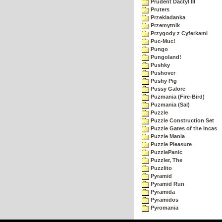
Prudent Dactyl III
Pruters
Przekladanka
Przemytnik
Przygody z Cyferkami
Puc-Muc!
Pungo
Pungoland!
Pushky
Pushover
Pushy Pig
Pussy Galore
Puzmania (Fire-Bird)
Puzmania (Sal)
Puzzle
Puzzle Construction Set
Puzzle Gates of the Incas
Puzzle Mania
Puzzle Pleasure
PuzzlePanic
Puzzler, The
Puzzlito
Pyramid
Pyramid Run
Pyramida
Pyramidos
Pyromania