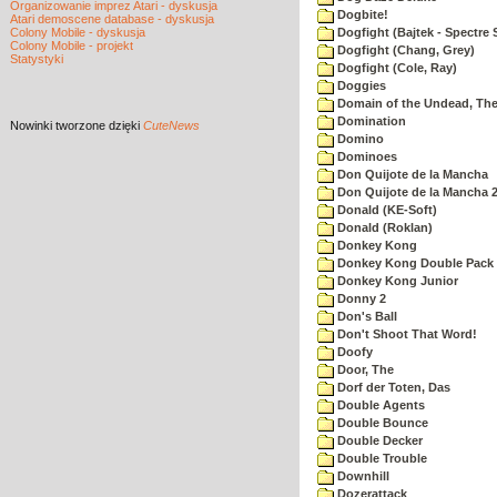
Organizowanie imprez Atari - dyskusja
Dogbite!
Atari demoscene database - dyskusja
Colony Mobile - dyskusja
Dogfight (Bajtek - Spectre 
Colony Mobile - projekt
Dogfight (Chang, Grey)
Statystyki
Dogfight (Cole, Ray)
Doggies
Domain of the Undead, Th
Domination
Nowinki
tworzone dzięki
CuteNews
Domino
Dominoes
Don Quijote de la Mancha
Don Quijote de la Mancha 
Donald (KE-Soft)
Donald (Roklan)
Donkey Kong
Donkey Kong Double Pack
Donkey Kong Junior
Donny 2
Don's Ball
Don't Shoot That Word!
Doofy
Door, The
Dorf der Toten, Das
Double Agents
Double Bounce
Double Decker
Double Trouble
Downhill
Dozerattack