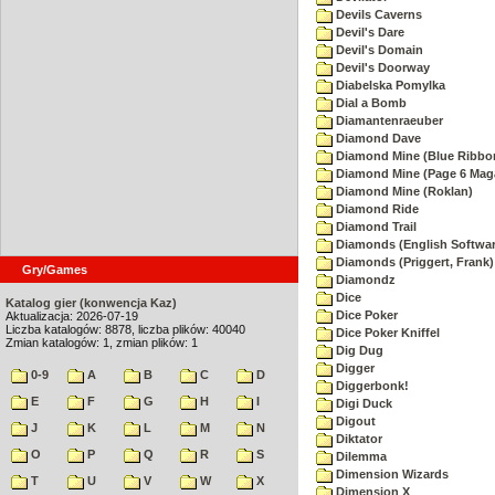
Devils Caverns
Devil's Dare
Devil's Domain
Devil's Doorway
Diabelska Pomylka
Dial a Bomb
Diamantenraeuber
Diamond Dave
Diamond Mine (Blue Ribbo
Diamond Mine (Page 6 Mag
Diamond Mine (Roklan)
Diamond Ride
Diamond Trail
Diamonds (English Softwar
Diamonds (Priggert, Frank)
Gry/Games
Diamondz
Dice
Katalog gier (konwencja Kaz)
Dice Poker
Aktualizacja: 2026-07-19
Liczba katalogów: 8878, liczba plików: 40040
Dice Poker Kniffel
Zmian katalogów: 1, zmian plików: 1
Dig Dug
Digger
0-9
A
B
C
D
Diggerbonk!
E
F
G
H
I
Digi Duck
Digout
J
K
L
M
N
Diktator
O
P
Q
R
S
Dilemma
Dimension Wizards
T
U
V
W
X
Dimension X