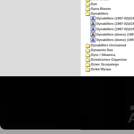
Dye
Dyna Blaster
Dynakillers
Dynakillers (1997-02)(G
Dynakillers (1997-02)(GM
Dynakillers (1997-02)(G
Dynakillers (demo) (199
Dynakillers (demo) (19
Dynakillers Unchained
Dynamite Dan
Dysc i Sikawica
Dziedzictwo Gigantow
Dzien Szurpatego
Dzika Wyspa