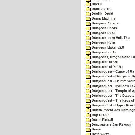
Duel II
Duelists, The
Duellin' Droid
Dump Machine
Dungeon Arcade
Dungeon Doors
Dungeon Duel
Dungeon from Hell, The
Dungeon Hunt
Dungeon Maker v2.0
DungeonLords
Dungeons, Dragons and Oth
Dungeons of Oti
Dungeons of Xotha
Dunjonquest - Curse of Ra
Dunjonquest - Danger in Dr
Dunjonquest - Hellfire Warr
Dunjonquest - Morloc's To
Dunjonquest - Temple of A
Dunjonquest - The Datesto
Dunjonquest - The Keys of
Dunjonquest - Upper Reach
Dunkle Macht des Unrhiagh
Dup Li Cut
Durtle Pinball
Duszpasterz Jan Rzygoń
Duum
Dwie Wieze