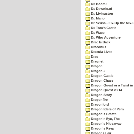
Dr. Boom!
Dr. Download
Dr. Livingston
Dr. Mario
Dr. Seuss - Fix-Up the Mix-
Dr. Tom's Castle
Dr. Waco
Dr. Who Adventure
Drac Is Back
Draconus
Dracula Lives
Drag
Dragnet
Dragon
Dragon 2
Dragon Castle
Dragon Chase
Dragon Quest or a Twist in 
Dragon Quest v3.14
Dragon Story
Dragonfire
Dragonlord
Dragonriders of Pern
Dragon's Breath
Dragon's Eye, The
Dragon's Hideaway
Dragon's Keep
Dragons Lair