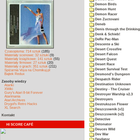
Demon Birds
Demon Hunt
Demon Racer
Den Zuctovani
Deneb
Denis through the Drinking
Denk & Schieb!
DeRe Pac-Man
Descente a Ski
Desert Crossfire
Czasopisma: 714 sztuk
(185)
Desert Falcon
Materiały scenowe: 32 sztuki
(9)
Materiały książkowe: 141 sztuk
(55)
Desert Quest
Materiały firmowe: 27 sztuk
(20)
Desert Race
Materiały o grach: 351 sztuk
(211)
Desert Survival Test
Spiżarnia Voya na Chomikuj.pl
Bajtek Redux
Desmond's Dungeon
Despatch Rider
Zasoby wiedzy
Destination Unknown
Atariki
XWiki
Destiny - The Cruiser
Gury's Atari 8-bit Forever
Destroyer Warship v2.3
Atarimania
Destroyers
Atari Archives
Drygol's Retro Hacks
Destrukszon Flower
XL Search
Deszczownik (v1)
Deszczownik (v2)
Kontakt
Detective
Detonator
HI SCORE CAFÉ
Deuces Wild
Dev War
Devilator