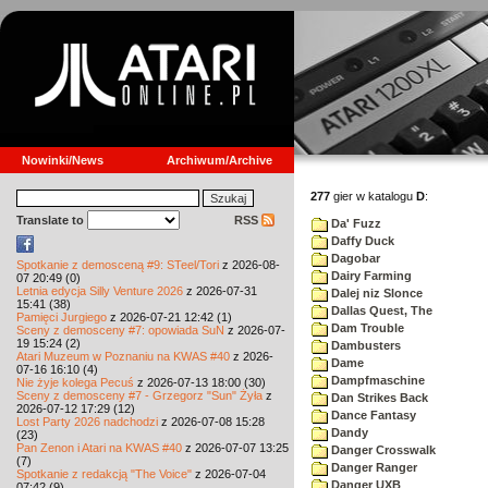
Nowinki/News
Archiwum/Archive
277
gier w katalogu
D
:
Translate to
RSS
Da' Fuzz
Daffy Duck
Dagobar
Spotkanie z demosceną #9: STeel/Tori
z 2026-08-
Dairy Farming
07 20:49 (0)
Letnia edycja Silly Venture 2026
z 2026-07-31
Dalej niz Slonce
15:41 (38)
Dallas Quest, The
Pamięci Jurgiego
z 2026-07-21 12:42 (1)
Dam Trouble
Sceny z demosceny #7: opowiada SuN
z 2026-07-
19 15:24 (2)
Dambusters
Atari Muzeum w Poznaniu na KWAS #40
z 2026-
Dame
07-16 16:10 (4)
Dampfmaschine
Nie żyje kolega Pecuś
z 2026-07-13 18:00 (30)
Sceny z demosceny #7 - Grzegorz "Sun" Żyła
z
Dan Strikes Back
2026-07-12 17:29 (12)
Dance Fantasy
Lost Party 2026 nadchodzi
z 2026-07-08 15:28
Dandy
(23)
Pan Zenon i Atari na KWAS #40
z 2026-07-07 13:25
Danger Crosswalk
(7)
Danger Ranger
Spotkanie z redakcją "The Voice"
z 2026-07-04
Danger UXB
07:42 (9)