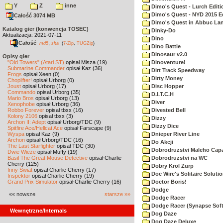
Y
Z
inne
Dimo's Quest - Lurch Editi
Dimo's Quest - NYD 2015 E
Całość 3074 MB
Dimo's Quest in Abbuc La
Katalog gier (konwencja TOSEC)
Dinky-Do
Aktualizacja: 2021-07-11
Dino
Całość
,
md5
sha
(
7-Zip
,
TUGZip
)
Dino Battle
Dinosaur v2.0
Opisy gier
"Old Towers" (Atari ST)
opisał Misza (19)
Dinoventure!
Submarine Commander
opisał Kaz (36)
Dirt Track Speedway
Frogs
opisał Xeen (0)
Dirty Money
Choplifter!
opisał Urborg (0)
Joust
opisał Urborg (17)
Disc Hopper
Commando
opisał Urborg (35)
D.I.T.C.H
Mario Bros
opisał Urborg (13)
Diver
Xenophobe
opisał Urborg (36)
Robbo Forever
opisał tbxx (16)
Divested Bell
Kolony 2106
opisał tbxx (3)
Dizzy
Archon II: Adept
opisał Urborg/TDC (9)
Dizzy Dice
Spitfire Ace/Hellcat Ace
opisał Farscape (9)
Wyspa
opisał Kaz (9)
Dnieper River Line
Archon
opisał Urborg/TDC (16)
Do Akcji
The Last Starfighter
opisał TDC (30)
Dobrodruzstvi Maleho Capar
Dwie Wieże
opisał Muffy (19)
Basil The Great Mouse Detective
opisał Charlie
Dobrodruzstvi na WC
Cherry (125)
Dobry Krol Zurp
Inny Świat
opisał Charlie Cherry (17)
Doc Wire's Solitaire Soluti
Inspektor
opisał Charlie Cherry (19)
Grand Prix Simulator
opisał Charlie Cherry (16)
Doctor Boris!
Dodge
«« nowsze
starsze »»
Dodge Racer
Dodge Racer (Synapse Sof
Wewnętrzne/Internals
Dog Daze
Dog Daze Deluxe