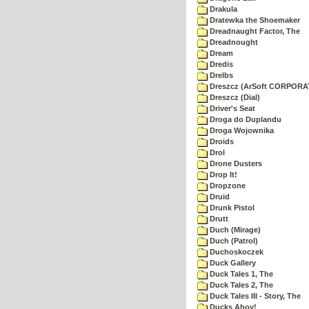
Drakula
Dratewka the Shoemaker
Dreadnaught Factor, The
Dreadnought
Dream
Dredis
Drelbs
Dreszcz (ArSoft CORPORA
Dreszcz (Dial)
Driver's Seat
Droga do Duplandu
Droga Wojownika
Droids
Drol
Drone Dusters
Drop It!
Dropzone
Druid
Drunk Pistol
Drutt
Duch (Mirage)
Duch (Patrol)
Duchoskoczek
Duck Gallery
Duck Tales 1, The
Duck Tales 2, The
Duck Tales III - Story, The
Ducks Ahoy!