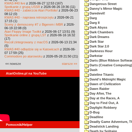
KWAS #40 live
z 2026-06-27 12:53 (167)
Dangerous Street
Spotkanie z grupą USSR
z 2026-06-26 19:36 (11)
Danny's Mirror Magic
KWAS #40 - zabierzcie Atari Portfolio!
z 2026-06-23
Daredevil!
08:12 (0)
KWAS #40 - naprawa retrosprzętu
z 2026-06-21
Darg
17:15 (1)
Darg II
Sceny z demosceny #7 z Bigerem i MBR
z 2026-
Dark Abyss
06-19 22:08 (0)
Atari Floppy Image Toolkit
z 2026-06-17 13:51 (9)
Dark Chambers
Spotkanie online z grupą LST
z 2026-06-16 16:32
Dark Dreams
(17)
Dark Star
Recoil zintegrowany z macOS
z 2026-06-13 21:34
(5)
Dark Star 2.0
KWAS #40 odbędzie się w Katowicach
z 2026-06-
Darkness Hour
07 17:59 (25)
Darkstar
Commodore po atarowsku
z 2026-05-28 21:50 (21)
Darts (Blue Ribbon Softwar
«« nowsze
starsze »»
Darts (Creative Computing
Dash
AtariOnline.pl na YouTube
Dateline Titanic
David's Midnight Magic
Dawn of Civilization
Dawn Raider
Day After, The
Day at the Races, A
Day to Find Out, A
Daylight Robbery
D-Bug
Deadline
Deadly Game Adventure, T
Pomocnik/Helper
Deadstick Landing
Death by Solitaire