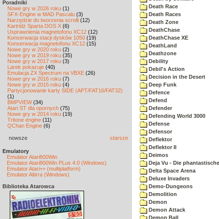
Poradniki
Death Race
Nowe gry w 2026 roku
(1)
SFX-Engine w MAD Pascalu
(3)
Death Races
Narzędzie do tworzenia scrolli
(12)
Death Zone
Kartridż Sparta DOS X
(6)
DeathChase
Usprawnienia magnetofonu XC12
(12)
Konserwacja stacji dysków 1050
(19)
DeathChase XE
Konserwacja magnetofonu XC12
(15)
DeathLand
Nowe gry w 2020 roku
(2)
Deathzone
Nowe gry w 2019 roku
(35)
Nowe gry w 2017 roku
(3)
Debility
Larek pokazuje
(40)
Debil's Action
Emulacja ZX Spectrum na VBXE
(26)
Decision in the Desert
Nowe gry w 2016 roku
(7)
Nowe gry w 2015 roku
(4)
Deep Funk
Partycjonowanie karty SIDE (APT/FAT16/FAT32)
Defence
(1)
Defend
BMPVIEW
(34)
Atari ST dla opornych
(75)
Defender
Nowe gry w 2014 roku
(19)
Defending World 3000
Tritone engine
(11)
Defense
QChan Engine
(6)
Defensor
nowsze
starsze
Deflektor
Deflektor II
Emulatory
Deimos
Emulator Atari800Win
Emulator Atari800Win PLus 4.0 (Windows)
Deja Vu - Die phantastisch
Emulator Atari++ (multiplatform)
Delta Space Arena
Emulator Altirra (Windows)
Deluxe Invaders
Biblioteka Atarowca
Demo-Dungeons
Demolition
Demon
Demon Attack
Demon Ball