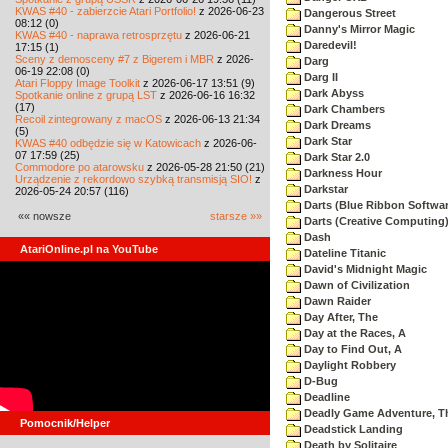
KWAS #40 - zabierzcie Atari Portfolio!
z 2026-06-23
Dangerous Street
08:12 (0)
Danny's Mirror Magic
KWAS #40 - naprawa retrosprzętu
z 2026-06-21
Daredevil!
17:15 (1)
Sceny z demosceny #7 z Bigerem i MBR
z 2026-
Darg
06-19 22:08 (0)
Darg II
Atari Floppy Image Toolkit
z 2026-06-17 13:51 (9)
Dark Abyss
Spotkanie online z grupą LST
z 2026-06-16 16:32
(17)
Dark Chambers
Recoil zintegrowany z macOS
z 2026-06-13 21:34
Dark Dreams
(5)
Dark Star
KWAS #40 odbędzie się w Katowicach
z 2026-06-
07 17:59 (25)
Dark Star 2.0
Commodore po atarowsku
z 2026-05-28 21:50 (21)
Darkness Hour
Urządzenie z rekordowo szybką transmisją SIO!
z
Darkstar
2026-05-24 20:57 (116)
Darts (Blue Ribbon Softwar
«« nowsze
starsze »»
Darts (Creative Computing
Dash
AtariOnline.pl na YouTube
Dateline Titanic
David's Midnight Magic
Dawn of Civilization
Dawn Raider
Day After, The
Day at the Races, A
Day to Find Out, A
Daylight Robbery
D-Bug
Deadline
Deadly Game Adventure, T
Pomocnik/Helper
Deadstick Landing
Death by Solitaire