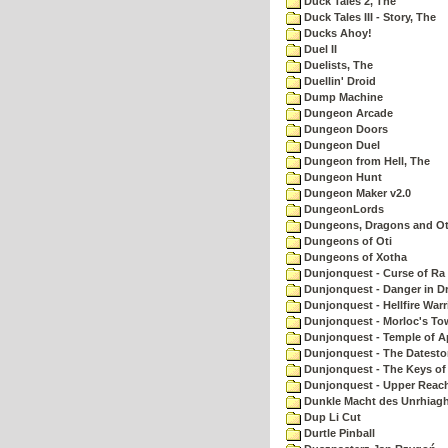
Duck Tales 2, The
Duck Tales III - Story, The
Ducks Ahoy!
Duel II
Duelists, The
Duellin' Droid
Dump Machine
Dungeon Arcade
Dungeon Doors
Dungeon Duel
Dungeon from Hell, The
Dungeon Hunt
Dungeon Maker v2.0
DungeonLords
Dungeons, Dragons and Oth
Dungeons of Oti
Dungeons of Xotha
Dunjonquest - Curse of Ra
Dunjonquest - Danger in Dr
Dunjonquest - Hellfire Warr
Dunjonquest - Morloc's To
Dunjonquest - Temple of A
Dunjonquest - The Datesto
Dunjonquest - The Keys of
Dunjonquest - Upper Reach
Dunkle Macht des Unrhiagh
Dup Li Cut
Durtle Pinball