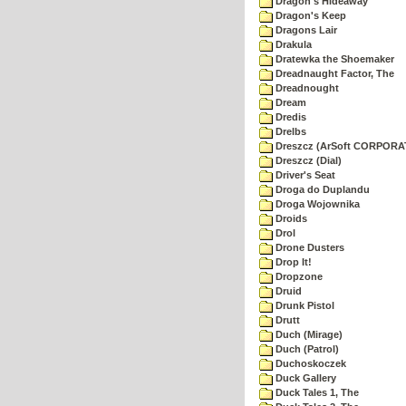
Dragon's Hideaway
Dragon's Keep
Dragons Lair
Drakula
Dratewka the Shoemaker
Dreadnaught Factor, The
Dreadnought
Dream
Dredis
Drelbs
Dreszcz (ArSoft CORPORA
Dreszcz (Dial)
Driver's Seat
Droga do Duplandu
Droga Wojownika
Droids
Drol
Drone Dusters
Drop It!
Dropzone
Druid
Drunk Pistol
Drutt
Duch (Mirage)
Duch (Patrol)
Duchoskoczek
Duck Gallery
Duck Tales 1, The