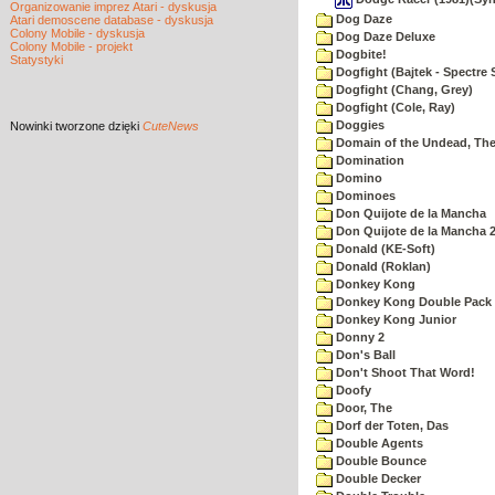
Organizowanie imprez Atari - dyskusja
Dog Daze
Atari demoscene database - dyskusja
Colony Mobile - dyskusja
Dog Daze Deluxe
Colony Mobile - projekt
Dogbite!
Statystyki
Dogfight (Bajtek - Spectre 
Dogfight (Chang, Grey)
Dogfight (Cole, Ray)
Doggies
Nowinki
tworzone dzięki
CuteNews
Domain of the Undead, Th
Domination
Domino
Dominoes
Don Quijote de la Mancha
Don Quijote de la Mancha 
Donald (KE-Soft)
Donald (Roklan)
Donkey Kong
Donkey Kong Double Pack
Donkey Kong Junior
Donny 2
Don's Ball
Don't Shoot That Word!
Doofy
Door, The
Dorf der Toten, Das
Double Agents
Double Bounce
Double Decker