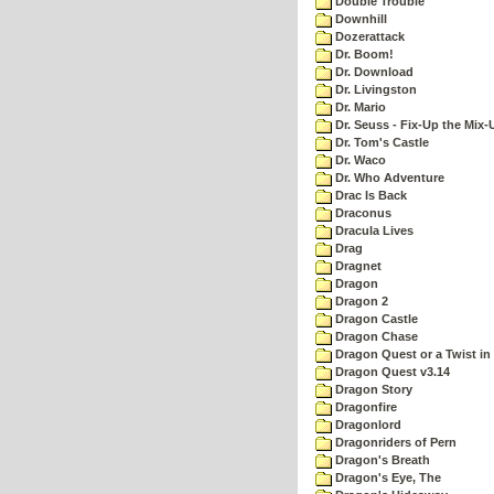
Double Trouble
Downhill
Dozerattack
Dr. Boom!
Dr. Download
Dr. Livingston
Dr. Mario
Dr. Seuss - Fix-Up the Mix-
Dr. Tom's Castle
Dr. Waco
Dr. Who Adventure
Drac Is Back
Draconus
Dracula Lives
Drag
Dragnet
Dragon
Dragon 2
Dragon Castle
Dragon Chase
Dragon Quest or a Twist in 
Dragon Quest v3.14
Dragon Story
Dragonfire
Dragonlord
Dragonriders of Pern
Dragon's Breath
Dragon's Eye, The