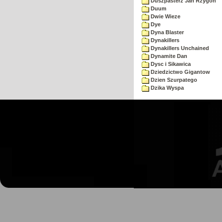
Duszpasterz Jan Rzygoń
Duum
Dwie Wieze
Dye
Dyna Blaster
Dynakillers
Dynakillers Unchained
Dynamite Dan
Dysc i Sikawica
Dziedzictwo Gigantow
Dzien Szurpatego
Dzika Wyspa