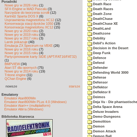
Poradniki
Death Race
Nowe gry w 2026 roku
(1)
SFX-Engine w MAD Pascalu
(3)
Death Races
Narzędzie do tworzenia scrolli
(12)
Death Zone
Kartridż Sparta DOS X
(6)
DeathChase
Usprawnienia magnetofonu XC12
(12)
Konserwacja stacji dysków 1050
(19)
DeathChase XE
Konserwacja magnetofonu XC12
(15)
DeathLand
Nowe gry w 2020 roku
(2)
Deathzone
Nowe gry w 2019 roku
(35)
Nowe gry w 2017 roku
(3)
Debility
Larek pokazuje
(40)
Debil's Action
Emulacja ZX Spectrum na VBXE
(26)
Decision in the Desert
Nowe gry w 2016 roku
(7)
Nowe gry w 2015 roku
(4)
Deep Funk
Partycjonowanie karty SIDE (APT/FAT16/FAT32)
Defence
(1)
Defend
BMPVIEW
(34)
Atari ST dla opornych
(75)
Defender
Nowe gry w 2014 roku
(19)
Defending World 3000
Tritone engine
(11)
Defense
QChan Engine
(6)
Defensor
nowsze
starsze
Deflektor
Deflektor II
Emulatory
Deimos
Emulator Atari800Win
Emulator Atari800Win PLus 4.0 (Windows)
Deja Vu - Die phantastisch
Emulator Atari++ (multiplatform)
Delta Space Arena
Emulator Altirra (Windows)
Deluxe Invaders
Biblioteka Atarowca
Demo-Dungeons
Demolition
Demon
Demon Attack
Demon Ball