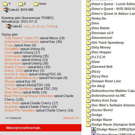
Y
Z
inne
Dimo's Quest - Lurch Editi
Dimo's Quest - NYD 2015 E
Całość 3074 MB
Dimo's Quest in Abbuc La
Katalog gier (konwencja TOSEC)
Dinky-Do
Aktualizacja: 2021-07-11
Dino
Całość
,
md5
sha
(
7-Zip
,
TUGZip
)
Dino Battle
Dinosaur v2.0
Opisy gier
Dinoventure!
"Old Towers" (Atari ST)
opisał Misza (19)
Submarine Commander
opisał Kaz (36)
Dirt Track Speedway
Frogs
opisał Xeen (0)
Dirty Money
Choplifter!
opisał Urborg (0)
Disc Hopper
Joust
opisał Urborg (17)
Commando
opisał Urborg (35)
D.I.T.C.H
Mario Bros
opisał Urborg (13)
Diver
Xenophobe
opisał Urborg (36)
Divested Bell
Robbo Forever
opisał tbxx (16)
Kolony 2106
opisał tbxx (3)
Dizzy
Archon II: Adept
opisał Urborg/TDC (9)
Dizzy Dice
Spitfire Ace/Hellcat Ace
opisał Farscape (9)
Dnieper River Line
Wyspa
opisał Kaz (9)
Archon
opisał Urborg/TDC (16)
Do Akcji
The Last Starfighter
opisał TDC (30)
Dobrodruzstvi Maleho Capar
Dwie Wieże
opisał Muffy (19)
Dobrodruzstvi na WC
Basil The Great Mouse Detective
opisał Charlie
Cherry (125)
Dobry Krol Zurp
Inny Świat
opisał Charlie Cherry (17)
Doc Wire's Solitaire Soluti
Inspektor
opisał Charlie Cherry (19)
Doctor Boris!
Grand Prix Simulator
opisał Charlie Cherry (16)
Dodge
«« nowsze
starsze »»
Dodge Racer
Dodge Racer (Synapse Sof
Wewnętrzne/Internals
Dodge Racer (1981)(Syn
Dodge Racer (1981)(Syn