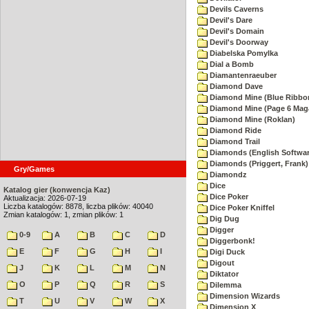
Devils Caverns
Devil's Dare
Devil's Domain
Devil's Doorway
Diabelska Pomylka
Dial a Bomb
Diamantenraeuber
Diamond Dave
Diamond Mine (Blue Ribbo
Diamond Mine (Page 6 Mag
Diamond Mine (Roklan)
Diamond Ride
Diamond Trail
Diamonds (English Softwar
Diamonds (Priggert, Frank)
Gry/Games
Diamondz
Dice
Katalog gier (konwencja Kaz)
Dice Poker
Aktualizacja: 2026-07-19
Liczba katalogów: 8878, liczba plików: 40040
Dice Poker Kniffel
Zmian katalogów: 1, zmian plików: 1
Dig Dug
Digger
0-9
A
B
C
D
Diggerbonk!
E
F
G
H
I
Digi Duck
Digout
J
K
L
M
N
Diktator
O
P
Q
R
S
Dilemma
Dimension Wizards
T
U
V
W
X
Dimension X