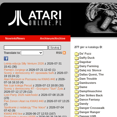
Nowinki/News
Archiwum/Archive
277
gier w katalogu
D
:
Translate to
RSS
Da' Fuzz
Daffy Duck
Dagobar
Letnia edycja Silly Venture 2026
z 2026-07-31
Dairy Farming
15:41 (36)
Pamięci Jurgiego
z 2026-07-21 12:42 (1)
Dalej niz Slonce
Sceny z demosceny #7: opowiada SuN
z 2026-07-
Dallas Quest, The
19 15:24 (2)
Dam Trouble
Atari Muzeum w Poznaniu na KWAS #40
z 2026-
07-16 16:10 (4)
Dambusters
Nie żyje kolega Pecuś
z 2026-07-13 18:00 (30)
Dame
Sceny z demosceny #7 - Grzegorz "Sun" Żyła
z
Dampfmaschine
2026-07-12 17:29 (12)
Lost Party 2026 nadchodzi
z 2026-07-08 15:28
Dan Strikes Back
(23)
Dance Fantasy
Pan Zenon i Atari na KWAS #40
z 2026-07-07 13:25
Dandy
(7)
Spotkanie z redakcją "The Voice"
z 2026-07-04
Danger Crosswalk
07:42 (9)
Danger Ranger
KWAS #40 live
z 2026-06-27 12:53 (167)
Danger UXB
Spotkanie z grupą USSR
z 2026-06-26 19:36 (11)