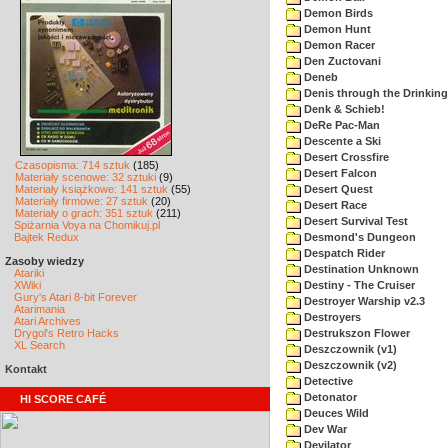
Demon Birds
Demon Hunt
Demon Racer
Den Zuctovani
Deneb
Denis through the Drinking
Denk & Schieb!
DeRe Pac-Man
Descente a Ski
Desert Crossfire
Czasopisma: 714 sztuk
(185)
Desert Falcon
Materiały scenowe: 32 sztuki
(9)
Materiały książkowe: 141 sztuk
(55)
Desert Quest
Materiały firmowe: 27 sztuk
(20)
Desert Race
Materiały o grach: 351 sztuk
(211)
Desert Survival Test
Spiżarnia Voya na Chomikuj.pl
Bajtek Redux
Desmond's Dungeon
Despatch Rider
Zasoby wiedzy
Destination Unknown
Atariki
XWiki
Destiny - The Cruiser
Gury's Atari 8-bit Forever
Destroyer Warship v2.3
Atarimania
Destroyers
Atari Archives
Drygol's Retro Hacks
Destrukszon Flower
XL Search
Deszczownik (v1)
Deszczownik (v2)
Kontakt
Detective
Detonator
HI SCORE CAFÉ
Deuces Wild
Dev War
Devilator