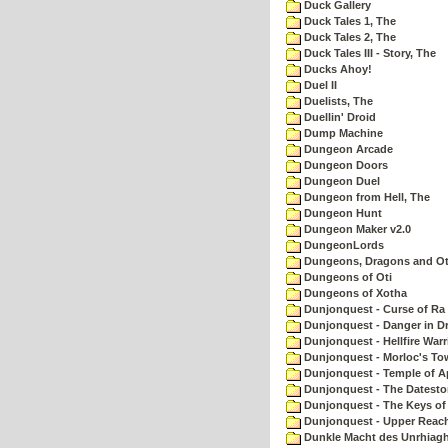
Duck Gallery
Duck Tales 1, The
Duck Tales 2, The
Duck Tales III - Story, The
Ducks Ahoy!
Duel II
Duelists, The
Duellin' Droid
Dump Machine
Dungeon Arcade
Dungeon Doors
Dungeon Duel
Dungeon from Hell, The
Dungeon Hunt
Dungeon Maker v2.0
DungeonLords
Dungeons, Dragons and Oth
Dungeons of Oti
Dungeons of Xotha
Dunjonquest - Curse of Ra
Dunjonquest - Danger in Dr
Dunjonquest - Hellfire Warr
Dunjonquest - Morloc's To
Dunjonquest - Temple of A
Dunjonquest - The Datesto
Dunjonquest - The Keys of
Dunjonquest - Upper Reach
Dunkle Macht des Unrhiagh