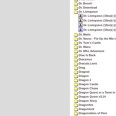
Dr. Boom!
Dr. Download
Dr. Livingston
Dr. Livingston (19xx)(-)
Dr. Livingston (19xx)(-)
Dr. Livingston (19xx)(-
Dr. Livingston (19xx)(-)
Dr. Mario
Dr. Seuss - Fix-Up the Mix-
Dr. Tom's Castle
Dr. Waco
Dr. Who Adventure
Drac Is Back
Draconus
Dracula Lives
Drag
Dragnet
Dragon
Dragon 2
Dragon Castle
Dragon Chase
Dragon Quest or a Twist in 
Dragon Quest v3.14
Dragon Story
Dragonfire
Dragonlord
Dragonriders of Pern