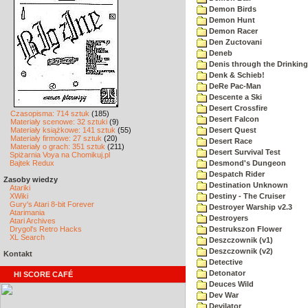
Demon Birds
Demon Hunt
Demon Racer
Den Zuctovani
Deneb
Denis through the Drinking
Denk & Schieb!
DeRe Pac-Man
Descente a Ski
Desert Crossfire
Czasopisma: 714 sztuk
(185)
Desert Falcon
Materiały scenowe: 32 sztuki
(9)
Materiały książkowe: 141 sztuk
(55)
Desert Quest
Materiały firmowe: 27 sztuk
(20)
Desert Race
Materiały o grach: 351 sztuk
(211)
Desert Survival Test
Spiżarnia Voya na Chomikuj.pl
Bajtek Redux
Desmond's Dungeon
Despatch Rider
Zasoby wiedzy
Destination Unknown
Atariki
XWiki
Destiny - The Cruiser
Gury's Atari 8-bit Forever
Destroyer Warship v2.3
Atarimania
Destroyers
Atari Archives
Drygol's Retro Hacks
Destrukszon Flower
XL Search
Deszczownik (v1)
Deszczownik (v2)
Kontakt
Detective
Detonator
HI SCORE CAFÉ
Deuces Wild
Dev War
Devilator