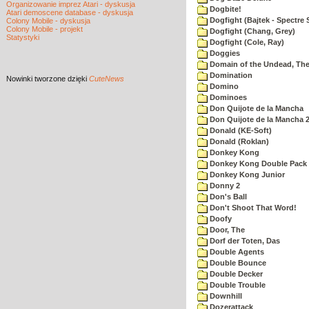
Organizowanie imprez Atari - dyskusja
Dogbite!
Atari demoscene database - dyskusja
Dogfight (Bajtek - Spectre 
Colony Mobile - dyskusja
Colony Mobile - projekt
Dogfight (Chang, Grey)
Statystyki
Dogfight (Cole, Ray)
Doggies
Domain of the Undead, Th
Domination
Nowinki
tworzone dzięki
CuteNews
Domino
Dominoes
Don Quijote de la Mancha
Don Quijote de la Mancha 
Donald (KE-Soft)
Donald (Roklan)
Donkey Kong
Donkey Kong Double Pack
Donkey Kong Junior
Donny 2
Don's Ball
Don't Shoot That Word!
Doofy
Door, The
Dorf der Toten, Das
Double Agents
Double Bounce
Double Decker
Double Trouble
Downhill
Dozerattack