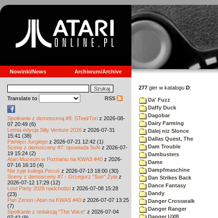
Nowinki/News
Archiwum/Archive
277
gier w katalogu
D
:
Translate to
RSS
Da' Fuzz
Daffy Duck
Dagobar
Spotkanie z demosceną #9: STeel/Tori
z 2026-08-
Dairy Farming
07 20:49 (6)
Letnia edycja Silly Venture 2026
z 2026-07-31
Dalej niz Slonce
15:41 (38)
Dallas Quest, The
Pamięci Jurgiego
z 2026-07-21 12:42 (1)
Dam Trouble
Sceny z demosceny #7: opowiada SuN
z 2026-07-
19 15:24 (2)
Dambusters
Atari Muzeum w Poznaniu na KWAS #40
z 2026-
Dame
07-16 16:10 (4)
Dampfmaschine
Nie żyje kolega Pecuś
z 2026-07-13 18:00 (30)
Sceny z demosceny #7 - Grzegorz "Sun" Żyła
z
Dan Strikes Back
2026-07-12 17:29 (12)
Dance Fantasy
Lost Party 2026 nadchodzi
z 2026-07-08 15:28
Dandy
(23)
Pan Zenon i Atari na KWAS #40
z 2026-07-07 13:25
Danger Crosswalk
(7)
Danger Ranger
Spotkanie z redakcją "The Voice"
z 2026-07-04
Danger UXB
07:42 (9)