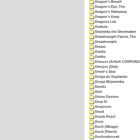
Dragon's Breath
Dragon's Eye, The
Dragon's Hideaway
Dragon's Keep
Dragons Lair
Drakula
Dratewka the Shoemaker
Dreadnaught Factor, The
Dreadnought
Dream
Dredis
Drelbs
Dreszcz (ArSoft CORPORA
Dreszcz (Dial)
Driver's Seat
Droga do Duplandu
Droga Wojownika
Droids
Drol
Drone Dusters
Drop It!
Dropzone
Druid
Drunk Pistol
Drutt
Duch (Mirage)
Duch (Patrol)
Duchoskoczek