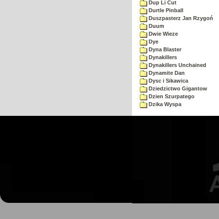
Dup Li Cut
Durtle Pinball
Duszpasterz Jan Rzygoń
Duum
Dwie Wieze
Dye
Dyna Blaster
Dynakillers
Dynakillers Unchained
Dynamite Dan
Dysc i Sikawica
Dziedzictwo Gigantow
Dzien Szurpatego
Dzika Wyspa