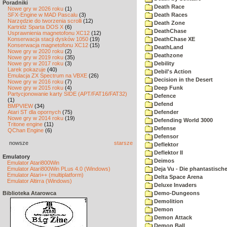
Poradniki
Death Race
Nowe gry w 2026 roku
(1)
SFX-Engine w MAD Pascalu
(3)
Death Races
Narzędzie do tworzenia scrolli
(12)
Death Zone
Kartridż Sparta DOS X
(6)
DeathChase
Usprawnienia magnetofonu XC12
(12)
Konserwacja stacji dysków 1050
(19)
DeathChase XE
Konserwacja magnetofonu XC12
(15)
DeathLand
Nowe gry w 2020 roku
(2)
Deathzone
Nowe gry w 2019 roku
(35)
Nowe gry w 2017 roku
(3)
Debility
Larek pokazuje
(40)
Debil's Action
Emulacja ZX Spectrum na VBXE
(26)
Decision in the Desert
Nowe gry w 2016 roku
(7)
Nowe gry w 2015 roku
(4)
Deep Funk
Partycjonowanie karty SIDE (APT/FAT16/FAT32)
Defence
(1)
Defend
BMPVIEW
(34)
Atari ST dla opornych
(75)
Defender
Nowe gry w 2014 roku
(19)
Defending World 3000
Tritone engine
(11)
Defense
QChan Engine
(6)
Defensor
nowsze
starsze
Deflektor
Deflektor II
Emulatory
Deimos
Emulator Atari800Win
Emulator Atari800Win PLus 4.0 (Windows)
Deja Vu - Die phantastisch
Emulator Atari++ (multiplatform)
Delta Space Arena
Emulator Altirra (Windows)
Deluxe Invaders
Biblioteka Atarowca
Demo-Dungeons
Demolition
Demon
Demon Attack
Demon Ball