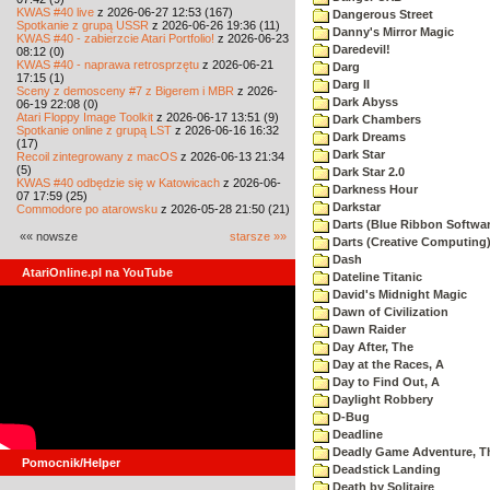
KWAS #40 live
z 2026-06-27 12:53 (167)
Dangerous Street
Spotkanie z grupą USSR
z 2026-06-26 19:36 (11)
Danny's Mirror Magic
KWAS #40 - zabierzcie Atari Portfolio!
z 2026-06-23
Daredevil!
08:12 (0)
KWAS #40 - naprawa retrosprzętu
z 2026-06-21
Darg
17:15 (1)
Darg II
Sceny z demosceny #7 z Bigerem i MBR
z 2026-
Dark Abyss
06-19 22:08 (0)
Atari Floppy Image Toolkit
z 2026-06-17 13:51 (9)
Dark Chambers
Spotkanie online z grupą LST
z 2026-06-16 16:32
Dark Dreams
(17)
Dark Star
Recoil zintegrowany z macOS
z 2026-06-13 21:34
(5)
Dark Star 2.0
KWAS #40 odbędzie się w Katowicach
z 2026-06-
Darkness Hour
07 17:59 (25)
Darkstar
Commodore po atarowsku
z 2026-05-28 21:50 (21)
Darts (Blue Ribbon Softwar
«« nowsze
starsze »»
Darts (Creative Computing
Dash
AtariOnline.pl na YouTube
Dateline Titanic
David's Midnight Magic
Dawn of Civilization
Dawn Raider
Day After, The
Day at the Races, A
Day to Find Out, A
Daylight Robbery
D-Bug
Deadline
Deadly Game Adventure, T
Pomocnik/Helper
Deadstick Landing
Death by Solitaire