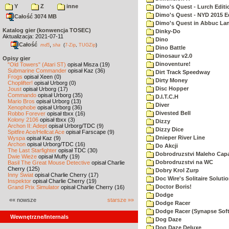
Y
Z
inne
Dimo's Quest - Lurch Editi
Dimo's Quest - NYD 2015 E
Całość 3074 MB
Dimo's Quest in Abbuc La
Katalog gier (konwencja TOSEC)
Dinky-Do
Aktualizacja: 2021-07-11
Dino
Całość
,
md5
sha
(
7-Zip
,
TUGZip
)
Dino Battle
Dinosaur v2.0
Opisy gier
Dinoventure!
"Old Towers" (Atari ST)
opisał Misza (19)
Submarine Commander
opisał Kaz (36)
Dirt Track Speedway
Frogs
opisał Xeen (0)
Dirty Money
Choplifter!
opisał Urborg (0)
Disc Hopper
Joust
opisał Urborg (17)
Commando
opisał Urborg (35)
D.I.T.C.H
Mario Bros
opisał Urborg (13)
Diver
Xenophobe
opisał Urborg (36)
Divested Bell
Robbo Forever
opisał tbxx (16)
Kolony 2106
opisał tbxx (3)
Dizzy
Archon II: Adept
opisał Urborg/TDC (9)
Dizzy Dice
Spitfire Ace/Hellcat Ace
opisał Farscape (9)
Dnieper River Line
Wyspa
opisał Kaz (9)
Archon
opisał Urborg/TDC (16)
Do Akcji
The Last Starfighter
opisał TDC (30)
Dobrodruzstvi Maleho Capar
Dwie Wieże
opisał Muffy (19)
Dobrodruzstvi na WC
Basil The Great Mouse Detective
opisał Charlie
Cherry (125)
Dobry Krol Zurp
Inny Świat
opisał Charlie Cherry (17)
Doc Wire's Solitaire Soluti
Inspektor
opisał Charlie Cherry (19)
Doctor Boris!
Grand Prix Simulator
opisał Charlie Cherry (16)
Dodge
«« nowsze
starsze »»
Dodge Racer
Dodge Racer (Synapse Sof
Wewnętrzne/Internals
Dog Daze
Dog Daze Deluxe