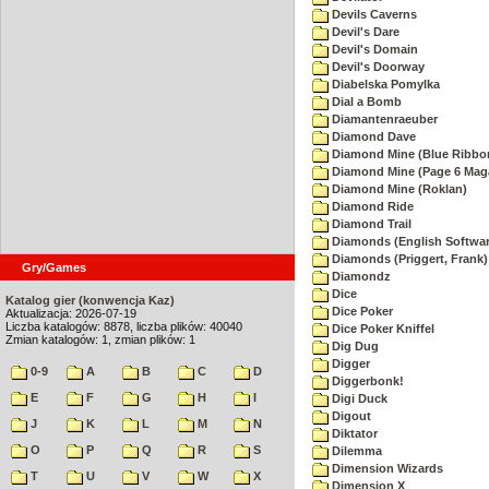
Devils Caverns
Devil's Dare
Devil's Domain
Devil's Doorway
Diabelska Pomylka
Dial a Bomb
Diamantenraeuber
Diamond Dave
Diamond Mine (Blue Ribbo
Diamond Mine (Page 6 Mag
Diamond Mine (Roklan)
Diamond Ride
Diamond Trail
Diamonds (English Softwar
Diamonds (Priggert, Frank)
Gry/Games
Diamondz
Dice
Katalog gier (konwencja Kaz)
Dice Poker
Aktualizacja: 2026-07-19
Liczba katalogów: 8878, liczba plików: 40040
Dice Poker Kniffel
Zmian katalogów: 1, zmian plików: 1
Dig Dug
Digger
0-9
A
B
C
D
Diggerbonk!
E
F
G
H
I
Digi Duck
Digout
J
K
L
M
N
Diktator
O
P
Q
R
S
Dilemma
Dimension Wizards
T
U
V
W
X
Dimension X