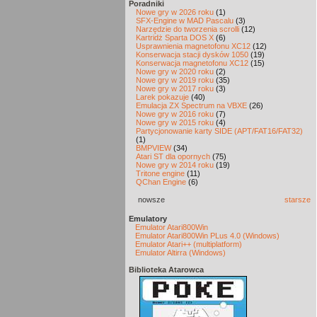
Poradniki
Nowe gry w 2026 roku
(1)
SFX-Engine w MAD Pascalu
(3)
Narzędzie do tworzenia scrolli
(12)
Kartridż Sparta DOS X
(6)
Usprawnienia magnetofonu XC12
(12)
Konserwacja stacji dysków 1050
(19)
Konserwacja magnetofonu XC12
(15)
Nowe gry w 2020 roku
(2)
Nowe gry w 2019 roku
(35)
Nowe gry w 2017 roku
(3)
Larek pokazuje
(40)
Emulacja ZX Spectrum na VBXE
(26)
Nowe gry w 2016 roku
(7)
Nowe gry w 2015 roku
(4)
Partycjonowanie karty SIDE (APT/FAT16/FAT32)
(1)
BMPVIEW
(34)
Atari ST dla opornych
(75)
Nowe gry w 2014 roku
(19)
Tritone engine
(11)
QChan Engine
(6)
nowsze
starsze
Emulatory
Emulator Atari800Win
Emulator Atari800Win PLus 4.0 (Windows)
Emulator Atari++ (multiplatform)
Emulator Altirra (Windows)
Biblioteka Atarowca