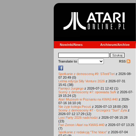
Nowinki/News
Archiwum/Archive
Translate to
RSS
Spotkanie z demosceną #9: STeel/Tori
z 2026-08-
07 20:49 (0)
Letnia edycja Silly Venture 2026
z 2026-07-31
15:41 (38)
Pamięci Jurgiego
z 2026-07-21 12:42 (1)
Sceny z demosceny #7: opowiada SuN
z 2026-07-
19 15:24 (2)
Atari Muzeum w Poznaniu na KWAS #40
z 2026-
07-16 16:10 (4)
Nie żyje kolega Pecuś
z 2026-07-13 18:00 (30)
Sceny z demosceny #7 - Grzegorz "Sun" Żyła
z
2026-07-12 17:29 (12)
Lost Party 2026 nadchodzi
z 2026-07-08 15:28
(23)
Pan Zenon i Atari na KWAS #40
z 2026-07-07 13:25
(7)
Spotkanie z redakcją "The Voice"
z 2026-07-04
07:42 (9)