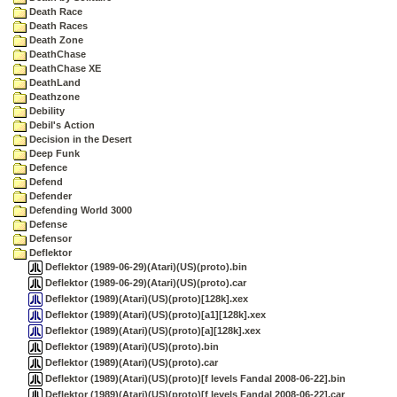
Death Race
Death Races
Death Zone
DeathChase
DeathChase XE
DeathLand
Deathzone
Debility
Debil's Action
Decision in the Desert
Deep Funk
Defence
Defend
Defender
Defending World 3000
Defense
Defensor
Deflektor
Deflektor (1989-06-29)(Atari)(US)(proto).bin
Deflektor (1989-06-29)(Atari)(US)(proto).car
Deflektor (1989)(Atari)(US)(proto)[128k].xex
Deflektor (1989)(Atari)(US)(proto)[a1][128k].xex
Deflektor (1989)(Atari)(US)(proto)[a][128k].xex
Deflektor (1989)(Atari)(US)(proto).bin
Deflektor (1989)(Atari)(US)(proto).car
Deflektor (1989)(Atari)(US)(proto)[f levels Fandal 2008-06-22].bin
Deflektor (1989)(Atari)(US)(proto)[f levels Fandal 2008-06-22].car