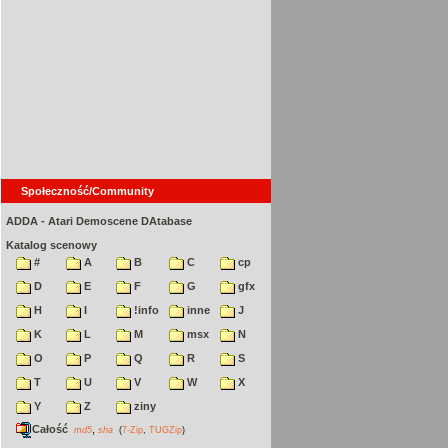
Społeczność/Community
ADDA - Atari Demoscene DAtabase
Katalog scenowy
#
A
B
C
cp
D
E
F
G
gfx
H
I
!info
inne
J
K
L
M
msx
N
O
P
Q
R
S
T
U
V
W
X
Y
Z
ziny
Całość
,
md5
sha
(
7-Zip
,
TUGZip
)