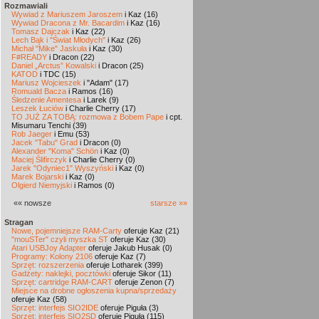
Rozmawiali
Wywiad z Mariuszem Jaroszem
i Kaz (16)
Wywiad Dracona z Mr. Bacardim
i Kaz (16)
Tomasz Dajczak
i Kaz (22)
Lech Bąk i "Świat Młodych"
i Kaz (26)
Michał "Mike" Jaskuła
i Kaz (30)
F#READY
i Dracon (22)
Daniel „Arctus” Kowalski
i Dracon (25)
KATOD
i TDC (15)
Mariusz Wojcieszek
i "Adam" (17)
Romuald Bacza
i Ramos (16)
Śledzenie Amentesa
i Larek (9)
Leszek Łuciów
i Charlie Cherry (17)
TO JUŻ ZA TOBĄ: rozmowa z Bobem Pape
i cpt.
Misumaru Tenchi (39)
Rob Jaeger
i Emu (53)
Jacek "Tabu" Grad
i Dracon (0)
Alexander "Koma" Schön
i Kaz (0)
Maciej Ślifirczyk
i Charlie Cherry (0)
Jarek "Odyniec1" Wyszyński
i Kaz (0)
Marek Bojarski
i Kaz (0)
Olgierd Niemyjski
i Ramos (0)
«« nowsze
starsze »»
Stragan
Nowe, pojemniejsze RAM-Carty
oferuje Kaz (21)
"mouSTer" czyli myszka ST
oferuje Kaz (30)
Atari USBJoy Adapter
oferuje Jakub Husak (0)
Programy: Kolony 2106
oferuje Kaz (7)
Sprzęt: rozszerzenia
oferuje Lotharek (399)
Gadżety: naklejki, pocztówki
oferuje Sikor (11)
Sprzęt: cartridge RAM-CART
oferuje Zenon (7)
Miejsce na drobne ogłoszenia kupna/sprzedaży
oferuje Kaz (58)
Sprzęt: interfejs SIO2IDE
oferuje Piguła (3)
Sprzęt: interfejs SIO2SD
oferuje Piguła (115)