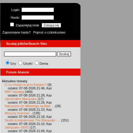
Login:
Hasło:
Zapamiętaj mnie
Zapomniane hasło?
Poproś o członkostwo
Szukaj plików/Search files
Gry
Użytki
Dema
Forum Atarum
Aktualne tematy
O co chodzi w grze Kasiarz?
(8)
ostatni: 07-08-2026 21:46, Kaz
RMT hacking
(469)
ostatni: 07-08-2026 21:28, Kaz
Uprościłem Starquake
(17)
ostatni: 07-08-2026 21:26, Kaz
Narzędzie do ditheringu na Atari ...
(28)
ostatni: 07-08-2026 21:23, Kaz
Muzycy scenowi...
(135)
ostatni: 07-08-2026 21:18, Kaz
Studio komputerowe The Marauder -...
(251)
ostatni: 07-08-2026 21:10, Kaz
Starquake VBXE
(17)
ostatni: 07-08-2026 21:09, Kaz