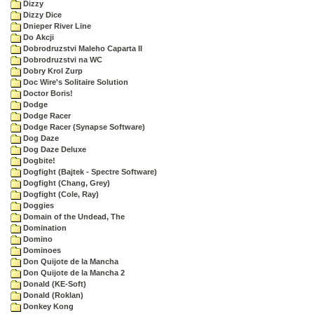
Dizzy
Dizzy Dice
Dnieper River Line
Do Akcji
Dobrodruzstvi Maleho Caparta II
Dobrodruzstvi na WC
Dobry Krol Zurp
Doc Wire's Solitaire Solution
Doctor Boris!
Dodge
Dodge Racer
Dodge Racer (Synapse Software)
Dog Daze
Dog Daze Deluxe
Dogbite!
Dogfight (Bajtek - Spectre Software)
Dogfight (Chang, Grey)
Dogfight (Cole, Ray)
Doggies
Domain of the Undead, The
Domination
Domino
Dominoes
Don Quijote de la Mancha
Don Quijote de la Mancha 2
Donald (KE-Soft)
Donald (Roklan)
Donkey Kong