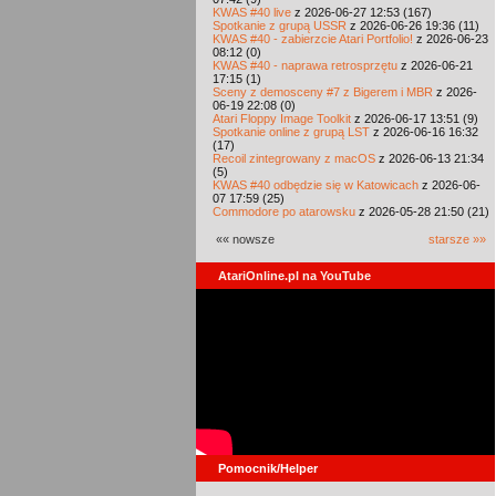
KWAS #40 live
z 2026-06-27 12:53 (167)
Spotkanie z grupą USSR
z 2026-06-26 19:36 (11)
KWAS #40 - zabierzcie Atari Portfolio!
z 2026-06-23
08:12 (0)
KWAS #40 - naprawa retrosprzętu
z 2026-06-21
17:15 (1)
Sceny z demosceny #7 z Bigerem i MBR
z 2026-
06-19 22:08 (0)
Atari Floppy Image Toolkit
z 2026-06-17 13:51 (9)
Spotkanie online z grupą LST
z 2026-06-16 16:32
(17)
Recoil zintegrowany z macOS
z 2026-06-13 21:34
(5)
KWAS #40 odbędzie się w Katowicach
z 2026-06-
07 17:59 (25)
Commodore po atarowsku
z 2026-05-28 21:50 (21)
«« nowsze
starsze »»
AtariOnline.pl na YouTube
Pomocnik/Helper