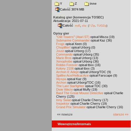
Y
Z
inne
Całość 3074 MB
Katalog gier (konwencja TOSEC)
Aktualizacja: 2021-07-11
Całość
,
md5
sha
(
7-Zip
,
TUGZip
)
Opisy gier
"Old Towers" (Atari ST)
opisał Misza (19)
Submarine Commander
opisał Kaz (36)
Frogs
opisał Xeen (0)
Choplifter!
opisał Urborg (0)
Joust
opisał Urborg (17)
Commando
opisał Urborg (35)
Mario Bros
opisał Urborg (13)
Xenophobe
opisał Urborg (36)
Robbo Forever
opisał tbxx (16)
Kolony 2106
opisał tbxx (3)
Archon II: Adept
opisał Urborg/TDC (9)
Spitfire Ace/Hellcat Ace
opisał Farscape (9)
Wyspa
opisał Kaz (9)
Archon
opisał Urborg/TDC (16)
The Last Starfighter
opisał TDC (30)
Dwie Wieże
opisał Muffy (19)
Basil The Great Mouse Detective
opisał Charlie
Cherry (125)
Inny Świat
opisał Charlie Cherry (17)
Inspektor
opisał Charlie Cherry (19)
Grand Prix Simulator
opisał Charlie Cherry (16)
«« nowsze
starsze »»
Wewnętrzne/Internals