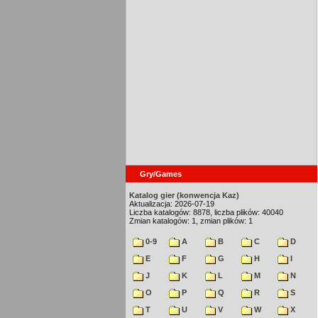
Gry/Games
Katalog gier (konwencja Kaz)
Aktualizacja: 2026-07-19
Liczba katalogów: 8878, liczba plików: 40040
Zmian katalogów: 1, zmian plików: 1
0-9
A
B
C
D
E
F
G
H
I
J
K
L
M
N
O
P
Q
R
S
T
U
V
W
X