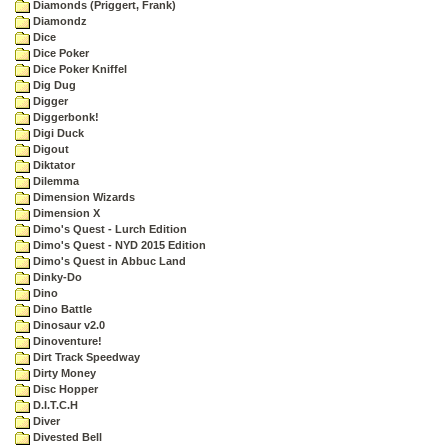
Diamonds (Priggert, Frank)
Diamondz
Dice
Dice Poker
Dice Poker Kniffel
Dig Dug
Digger
Diggerbonk!
Digi Duck
Digout
Diktator
Dilemma
Dimension Wizards
Dimension X
Dimo's Quest - Lurch Edition
Dimo's Quest - NYD 2015 Edition
Dimo's Quest in Abbuc Land
Dinky-Do
Dino
Dino Battle
Dinosaur v2.0
Dinoventure!
Dirt Track Speedway
Dirty Money
Disc Hopper
D.I.T.C.H
Diver
Divested Bell