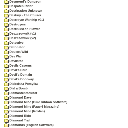
Desmond's Dungeon
Despatch Rider
Destination Unknown
Destiny - The Cruiser
Destroyer Warship v2.3
Destroyers
Destrukszon Flower
Deszczownik (v1)
Deszczownik (v2)
Detective
Detonator
Deuces Wild
Dev War
Devilator
Devils Caverns
Devil's Dare
Devil's Domain
Devil's Doorway
Diabelska Pomylka
Dial a Bomb
Diamantenraeuber
Diamond Dave
Diamond Mine (Blue Ribbon Software)
Diamond Mine (Page 6 Magazine)
Diamond Mine (Roklan)
Diamond Ride
Diamond Trail
Diamonds (English Software)