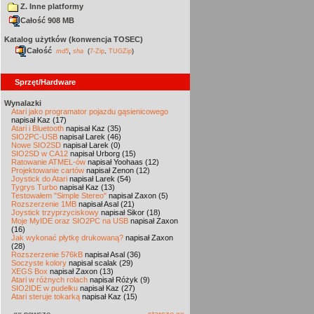
Z. Inne platformy
Całość 908 MB
Katalog użytków (konwencja TOSEC)
Całość
,
md5
sha
(
7-Zip
,
TUGZip
)
Sprzęt/Hardware
Wynalazki
Atari jako programator pojazdu gąsienicowego
napisał Kaz (17)
Atari i Bluetooth
napisał Kaz (35)
SIO2PC-USB
napisał Larek (46)
Nowe SIO2SD
napisał Larek (0)
SIO2SD w CA12
napisał Urborg (15)
Ratowanie ATMEL-ów
napisał Yoohaas (12)
Projektowanie cartów
napisał Zenon (12)
Joystick do Atari
napisał Larek (54)
Tygrys Turbo
napisał Kaz (13)
Testowałem "Simple Stereo"
napisał Zaxon (5)
Rozszerzenie 1MB
napisał Asal (21)
Joystick trzyprzyciskowy
napisał Sikor (18)
Moje MyIDE oraz SIO2PC na USB
napisał Zaxon
(16)
Jak wykonać płytkę drukowaną?
napisał Zaxon
(28)
Rozszerzenie 576kB
napisał Asal (36)
Soczyste kolory
napisał scalak (29)
XEGS Box
napisał Zaxon (13)
Atari w różnych rolach
napisał Różyk (9)
SIO2IDE w pudełku
napisał Kaz (27)
Atari steruje tokarką
napisał Kaz (15)