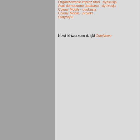
Organizowanie imprez Atari - dyskusja
Atari demoscene database - dyskusja
Colony Mobile - dyskusja
Colony Mobile - projekt
Statystyki
Nowinki
tworzone dzięki
CuteNews