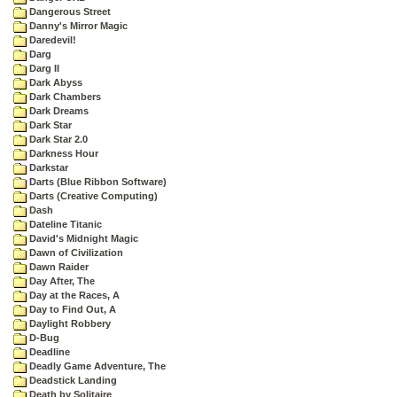
Dangerous Street
Danny's Mirror Magic
Daredevil!
Darg
Darg II
Dark Abyss
Dark Chambers
Dark Dreams
Dark Star
Dark Star 2.0
Darkness Hour
Darkstar
Darts (Blue Ribbon Software)
Darts (Creative Computing)
Dash
Dateline Titanic
David's Midnight Magic
Dawn of Civilization
Dawn Raider
Day After, The
Day at the Races, A
Day to Find Out, A
Daylight Robbery
D-Bug
Deadline
Deadly Game Adventure, The
Deadstick Landing
Death by Solitaire