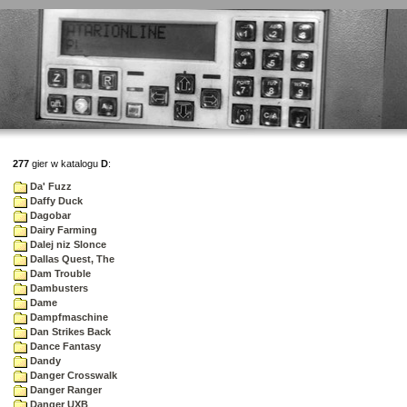
277
gier w katalogu
D
:
Da' Fuzz
Daffy Duck
Dagobar
Dairy Farming
Dalej niz Slonce
Dallas Quest, The
Dam Trouble
Dambusters
Dame
Dampfmaschine
Dan Strikes Back
Dance Fantasy
Dandy
Danger Crosswalk
Danger Ranger
Danger UXB