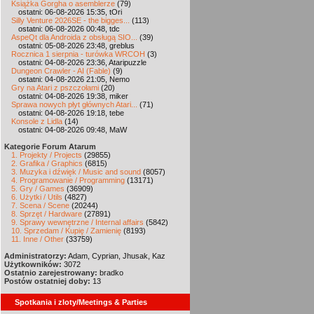
Książka Gorgha o asemblerze
(79)
ostatni: 06-08-2026 15:35, tOri
Silly Venture 2026SE - the bigges...
(113)
ostatni: 06-08-2026 00:48, tdc
AspeQt dla Androida z obsługą SIO...
(39)
ostatni: 05-08-2026 23:48, greblus
Rocznica 1 sierpnia - turówka WRCOH
(3)
ostatni: 04-08-2026 23:36, Ataripuzzle
Dungeon Crawler - AI (Fable)
(9)
ostatni: 04-08-2026 21:05, Nemo
Gry na Atari z pszczołami
(20)
ostatni: 04-08-2026 19:38, miker
Sprawa nowych płyt głównych Atari...
(71)
ostatni: 04-08-2026 19:18, tebe
Konsole z Lidla
(14)
ostatni: 04-08-2026 09:48, MaW
Kategorie Forum Atarum
1. Projekty / Projects
(29855)
2. Grafika / Graphics
(6815)
3. Muzyka i dźwięk / Music and sound
(8057)
4. Programowanie / Programming
(13171)
5. Gry / Games
(36909)
6. Użytki / Utils
(4827)
7. Scena / Scene
(20244)
8. Sprzęt / Hardware
(27891)
9. Sprawy wewnętrzne / Internal affairs
(5842)
10. Sprzedam / Kupię / Zamienię
(8193)
11. Inne / Other
(33759)
Administratorzy:
Adam, Cyprian, Jhusak, Kaz
Użytkowników:
3072
Ostatnio zarejestrowany:
bradko
Postów ostatniej doby:
13
Spotkania i zloty/Meetings & Parties