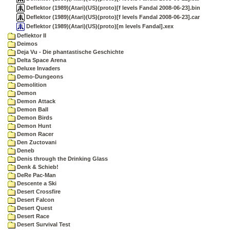
Deflektor (1989)(Atari)(US)(proto)[f levels Fandal 2008-06-23].bin
Deflektor (1989)(Atari)(US)(proto)[f levels Fandal 2008-06-23].car
Deflektor (1989)(Atari)(US)(proto)[m levels Fandal].xex
Deflektor II
Deimos
Deja Vu - Die phantastische Geschichte
Delta Space Arena
Deluxe Invaders
Demo-Dungeons
Demolition
Demon
Demon Attack
Demon Ball
Demon Birds
Demon Hunt
Demon Racer
Den Zuctovani
Deneb
Denis through the Drinking Glass
Denk & Schieb!
DeRe Pac-Man
Descente a Ski
Desert Crossfire
Desert Falcon
Desert Quest
Desert Race
Desert Survival Test