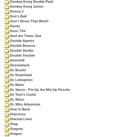
Donkey Kong Double Pack
Donkey Kong Junior
Donny 2
Don's Ball
Don't Shoot That Word!
Doofy
Door, The
Dorf der Toten, Das
Double Agents
Double Bounce
Double Decker
Double Trouble
Downhill
Dozerattack
Dr. Boom!
Dr. Download
Dr. Livingston
Dr. Mario
Dr. Seuss - Fix-Up the Mix-Up Puzzler
Dr. Tom's Castle
Dr. Waco
Dr. Who Adventure
Drac Is Back
Draconus
Dracula Lives
Drag
Dragnet
Dragon