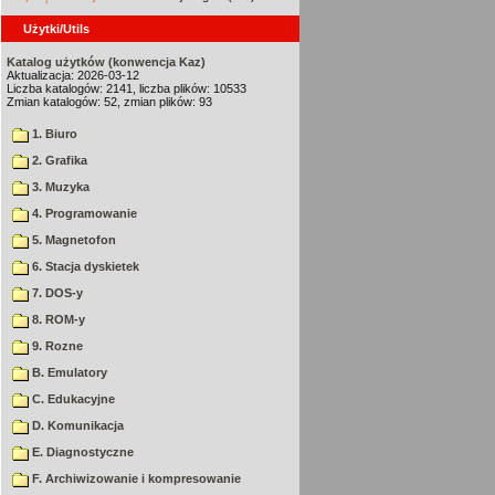
Użytki/Utils
Katalog użytków (konwencja Kaz)
Aktualizacja: 2026-03-12
Liczba katalogów: 2141, liczba plików: 10533
Zmian katalogów: 52, zmian plików: 93
1. Biuro
2. Grafika
3. Muzyka
4. Programowanie
5. Magnetofon
6. Stacja dyskietek
7. DOS-y
8. ROM-y
9. Rozne
B. Emulatory
C. Edukacyjne
D. Komunikacja
E. Diagnostyczne
F. Archiwizowanie i kompresowanie