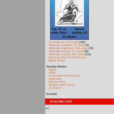
Czasopisma: 714 sztuk
(185)
Materiały scenowe: 32 sztuki
(9)
Materiały książkowe: 141 sztuk
(55)
Materiały firmowe: 27 sztuk
(20)
Materiały o grach: 351 sztuk
(211)
Spiżarnia Voya na Chomikuj.pl
Bajtek Redux
Zasoby wiedzy
Atariki
XWiki
Gury's Atari 8-bit Forever
Atarimania
Atari Archives
Drygol's Retro Hacks
XL Search
Kontakt
HI SCORE CAFÉ