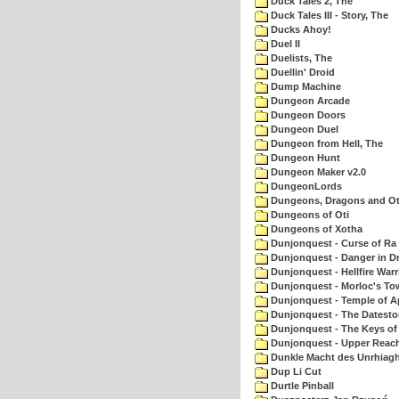
Duck Tales 2, The
Duck Tales III - Story, The
Ducks Ahoy!
Duel II
Duelists, The
Duellin' Droid
Dump Machine
Dungeon Arcade
Dungeon Doors
Dungeon Duel
Dungeon from Hell, The
Dungeon Hunt
Dungeon Maker v2.0
DungeonLords
Dungeons, Dragons and Oth
Dungeons of Oti
Dungeons of Xotha
Dunjonquest - Curse of Ra
Dunjonquest - Danger in Dr
Dunjonquest - Hellfire Warr
Dunjonquest - Morloc's To
Dunjonquest - Temple of A
Dunjonquest - The Datesto
Dunjonquest - The Keys of
Dunjonquest - Upper Reach
Dunkle Macht des Unrhiagh
Dup Li Cut
Durtle Pinball