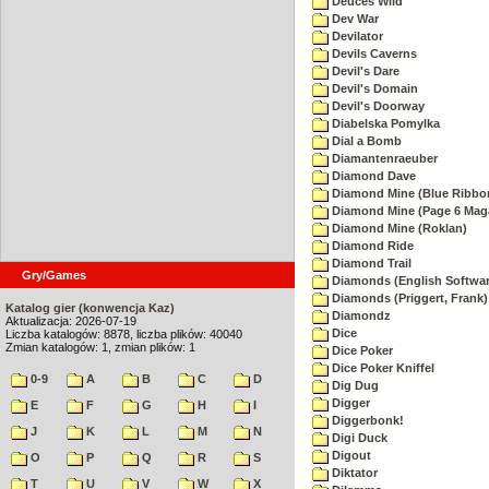
Deuces Wild
Dev War
Devilator
Devils Caverns
Devil's Dare
Devil's Domain
Devil's Doorway
Diabelska Pomylka
Dial a Bomb
Diamantenraeuber
Diamond Dave
Diamond Mine (Blue Ribbo
Diamond Mine (Page 6 Mag
Diamond Mine (Roklan)
Diamond Ride
Diamond Trail
Gry/Games
Diamonds (English Softwar
Diamonds (Priggert, Frank)
Katalog gier (konwencja Kaz)
Diamondz
Aktualizacja: 2026-07-19
Dice
Liczba katalogów: 8878, liczba plików: 40040
Zmian katalogów: 1, zmian plików: 1
Dice Poker
Dice Poker Kniffel
0-9
A
B
C
D
Dig Dug
Digger
E
F
G
H
I
Diggerbonk!
J
K
L
M
N
Digi Duck
Digout
O
P
Q
R
S
Diktator
T
U
V
W
X