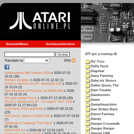
Nowinki/News
Archiwum/Archive
277
gier w katalogu
D
:
Translate to
RSS
Da' Fuzz
Daffy Duck
Dagobar
Letnia edycja Silly Venture 2026
z 2026-07-31
Dairy Farming
15:41 (36)
Pamięci Jurgiego
z 2026-07-21 12:42 (1)
Dalej niz Slonce
Sceny z demosceny #7: opowiada SuN
z 2026-07-
Dallas Quest, The
19 15:24 (2)
Dam Trouble
Atari Muzeum w Poznaniu na KWAS #40
z 2026-
07-16 16:10 (4)
Dambusters
Nie żyje kolega Pecuś
z 2026-07-13 18:00 (30)
Dame
Sceny z demosceny #7 - Grzegorz "Sun" Żyła
z
Dampfmaschine
2026-07-12 17:29 (12)
Lost Party 2026 nadchodzi
z 2026-07-08 15:28
Dan Strikes Back
(23)
Dance Fantasy
Pan Zenon i Atari na KWAS #40
z 2026-07-07 13:25
Dandy
(7)
Spotkanie z redakcją "The Voice"
z 2026-07-04
Danger Crosswalk
07:42 (9)
Danger Ranger
KWAS #40 live
z 2026-06-27 12:53 (167)
Danger UXB
Spotkanie z grupą USSR
z 2026-06-26 19:36 (11)