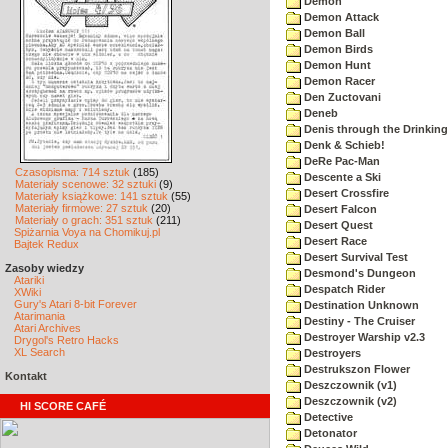
Demon
Demon Attack
Demon Ball
Demon Birds
Demon Hunt
Demon Racer
Den Zuctovani
Deneb
Denis through the Drinking
Denk & Schieb!
DeRe Pac-Man
Czasopisma: 714 sztuk
(185)
Descente a Ski
Materiały scenowe: 32 sztuki
(9)
Desert Crossfire
Materiały książkowe: 141 sztuk
(55)
Materiały firmowe: 27 sztuk
(20)
Desert Falcon
Materiały o grach: 351 sztuk
(211)
Desert Quest
Spiżarnia Voya na Chomikuj.pl
Desert Race
Bajtek Redux
Desert Survival Test
Zasoby wiedzy
Desmond's Dungeon
Atariki
Despatch Rider
XWiki
Gury's Atari 8-bit Forever
Destination Unknown
Atarimania
Destiny - The Cruiser
Atari Archives
Destroyer Warship v2.3
Drygol's Retro Hacks
XL Search
Destroyers
Destrukszon Flower
Kontakt
Deszczownik (v1)
Deszczownik (v2)
HI SCORE CAFÉ
Detective
Detonator