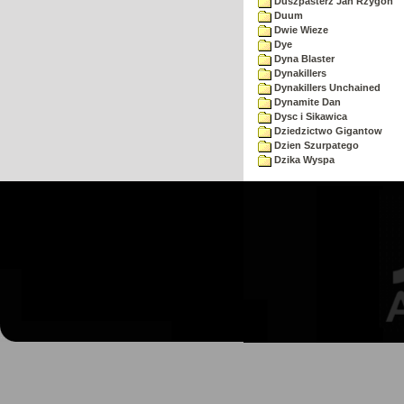
Duszpasterz Jan Rzygoń
Duum
Dwie Wieze
Dye
Dyna Blaster
Dynakillers
Dynakillers Unchained
Dynamite Dan
Dysc i Sikawica
Dziedzictwo Gigantow
Dzien Szurpatego
Dzika Wyspa