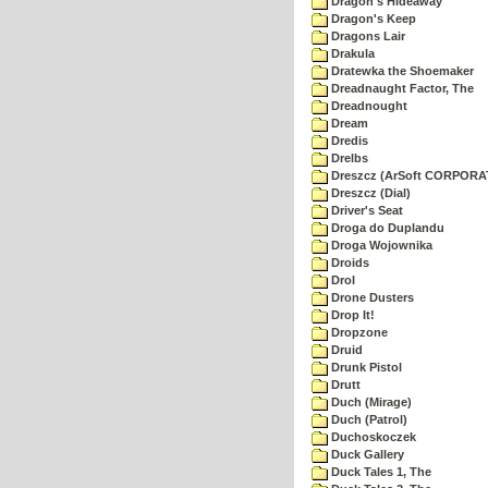
Dragon's Hideaway
Dragon's Keep
Dragons Lair
Drakula
Dratewka the Shoemaker
Dreadnaught Factor, The
Dreadnought
Dream
Dredis
Drelbs
Dreszcz (ArSoft CORPORA
Dreszcz (Dial)
Driver's Seat
Droga do Duplandu
Droga Wojownika
Droids
Drol
Drone Dusters
Drop It!
Dropzone
Druid
Drunk Pistol
Drutt
Duch (Mirage)
Duch (Patrol)
Duchoskoczek
Duck Gallery
Duck Tales 1, The