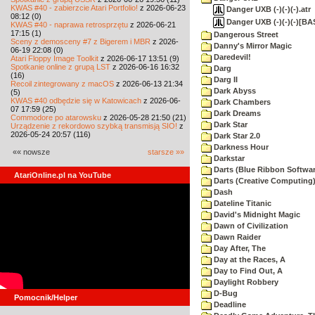
KWAS #40 - zabierzcie Atari Portfolio!
z 2026-06-23
Danger UXB (-)(-)(-).atr
08:12 (0)
Danger UXB (-)(-)(-)[BA
KWAS #40 - naprawa retrosprzętu
z 2026-06-21
17:15 (1)
Dangerous Street
Sceny z demosceny #7 z Bigerem i MBR
z 2026-
Danny's Mirror Magic
06-19 22:08 (0)
Daredevil!
Atari Floppy Image Toolkit
z 2026-06-17 13:51 (9)
Spotkanie online z grupą LST
z 2026-06-16 16:32
Darg
(16)
Darg II
Recoil zintegrowany z macOS
z 2026-06-13 21:34
Dark Abyss
(5)
KWAS #40 odbędzie się w Katowicach
z 2026-06-
Dark Chambers
07 17:59 (25)
Dark Dreams
Commodore po atarowsku
z 2026-05-28 21:50 (21)
Dark Star
Urządzenie z rekordowo szybką transmisją SIO!
z
2026-05-24 20:57 (116)
Dark Star 2.0
Darkness Hour
«« nowsze
starsze »»
Darkstar
Darts (Blue Ribbon Softwar
AtariOnline.pl na YouTube
Darts (Creative Computing
Dash
Dateline Titanic
David's Midnight Magic
Dawn of Civilization
Dawn Raider
Day After, The
Day at the Races, A
Day to Find Out, A
Daylight Robbery
D-Bug
Pomocnik/Helper
Deadline