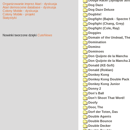
Dodge Racer (Synapse Sof
Organizowanie imprez Atari - dyskusja
Dog Daze
Atari demoscene database - dyskusja
Dog Daze Deluxe
Colony Mobile - dyskusja
Colony Mobile - projekt
Dogbite!
Statystyki
Dogfight (Bajtek - Spectre 
Dogfight (Chang, Grey)
Dogfight (Cole, Ray)
Doggies
Nowinki
tworzone dzięki
CuteNews
Domain of the Undead, Th
Domination
Domino
Dominoes
Don Quijote de la Mancha
Don Quijote de la Mancha 
Donald (KE-Soft)
Donald (Roklan)
Donkey Kong
Donkey Kong Double Pack
Donkey Kong Junior
Donny 2
Don's Ball
Don't Shoot That Word!
Doofy
Door, The
Dorf der Toten, Das
Double Agents
Double Bounce
Double Decker