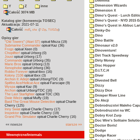
Dilemma
Dimension Wizards
Y
Z
inne
Dimension X
Całość 3074 MB
Dimo's Quest - Lurch Editi
Dimo's Quest - NYD 2015 E
Katalog gier (konwencja TOSEC)
Aktualizacja: 2021-07-11
Dimo's Quest in Abbuc La
Całość
,
md5
sha
(
7-Zip
,
TUGZip
)
Dinky-Do
Dino
Opisy gier
Dino Battle
"Old Towers" (Atari ST)
opisał Misza (19)
Submarine Commander
opisał Kaz (36)
Dinosaur v2.0
Frogs
opisał Xeen (0)
Dinoventure!
Choplifter!
opisał Urborg (0)
Dirt Track Speedway
Joust
opisał Urborg (17)
Commando
opisał Urborg (35)
Dirty Money
Mario Bros
opisał Urborg (13)
Disc Hopper
Xenophobe
opisał Urborg (36)
D.I.T.C.H
Robbo Forever
opisał tbxx (16)
Kolony 2106
opisał tbxx (3)
Diver
Archon II: Adept
opisał Urborg/TDC (9)
Divested Bell
Spitfire Ace/Hellcat Ace
opisał Farscape (9)
Dizzy
Wyspa
opisał Kaz (9)
Archon
opisał Urborg/TDC (16)
Dizzy Dice
The Last Starfighter
opisał TDC (30)
Dnieper River Line
Dwie Wieże
opisał Muffy (19)
Do Akcji
Basil The Great Mouse Detective
opisał Charlie
Cherry (125)
Dobrodruzstvi Maleho Capar
Inny Świat
opisał Charlie Cherry (17)
Dobrodruzstvi na WC
Inspektor
opisał Charlie Cherry (19)
Dobry Krol Zurp
Grand Prix Simulator
opisał Charlie Cherry (16)
Doc Wire's Solitaire Soluti
«« nowsze
starsze »»
Doctor Boris!
Dodge
Wewnętrzne/Internals
Dodge Racer