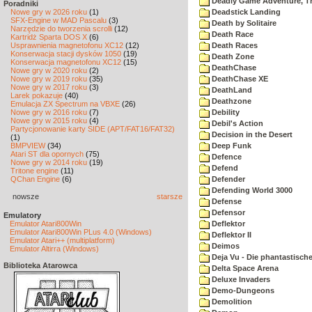
Deadly Game Adventure, T
Poradniki
Nowe gry w 2026 roku
(1)
Deadstick Landing
SFX-Engine w MAD Pascalu
(3)
Death by Solitaire
Narzędzie do tworzenia scrolli
(12)
Death Race
Kartridż Sparta DOS X
(6)
Usprawnienia magnetofonu XC12
(12)
Death Races
Konserwacja stacji dysków 1050
(19)
Death Zone
Konserwacja magnetofonu XC12
(15)
DeathChase
Nowe gry w 2020 roku
(2)
Nowe gry w 2019 roku
(35)
DeathChase XE
Nowe gry w 2017 roku
(3)
DeathLand
Larek pokazuje
(40)
Deathzone
Emulacja ZX Spectrum na VBXE
(26)
Nowe gry w 2016 roku
(7)
Debility
Nowe gry w 2015 roku
(4)
Debil's Action
Partycjonowanie karty SIDE (APT/FAT16/FAT32)
Decision in the Desert
(1)
BMPVIEW
(34)
Deep Funk
Atari ST dla opornych
(75)
Defence
Nowe gry w 2014 roku
(19)
Defend
Tritone engine
(11)
QChan Engine
(6)
Defender
Defending World 3000
nowsze
starsze
Defense
Defensor
Emulatory
Emulator Atari800Win
Deflektor
Emulator Atari800Win PLus 4.0 (Windows)
Deflektor II
Emulator Atari++ (multiplatform)
Deimos
Emulator Altirra (Windows)
Deja Vu - Die phantastisch
Biblioteka Atarowca
Delta Space Arena
Deluxe Invaders
Demo-Dungeons
Demolition