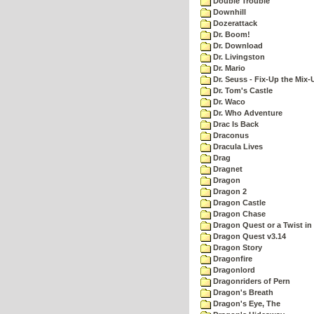
Double Trouble
Downhill
Dozerattack
Dr. Boom!
Dr. Download
Dr. Livingston
Dr. Mario
Dr. Seuss - Fix-Up the Mix-
Dr. Tom's Castle
Dr. Waco
Dr. Who Adventure
Drac Is Back
Draconus
Dracula Lives
Drag
Dragnet
Dragon
Dragon 2
Dragon Castle
Dragon Chase
Dragon Quest or a Twist in 
Dragon Quest v3.14
Dragon Story
Dragonfire
Dragonlord
Dragonriders of Pern
Dragon's Breath
Dragon's Eye, The