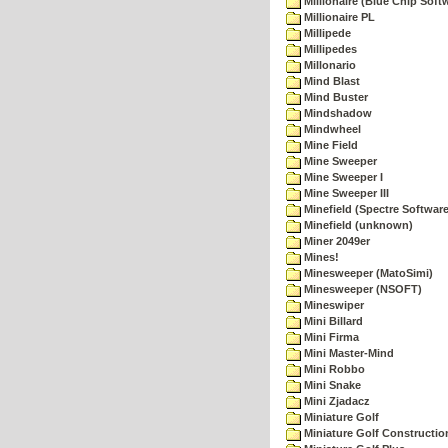
Millionaire (Blue Chip Soft
Millionaire PL
Millipede
Millipedes
Millonario
Mind Blast
Mind Buster
Mindshadow
Mindwheel
Mine Field
Mine Sweeper
Mine Sweeper I
Mine Sweeper III
Minefield (Spectre Software
Minefield (unknown)
Miner 2049er
Mines!
Minesweeper (MatoSimi)
Minesweeper (NSOFT)
Mineswiper
Mini Billard
Mini Firma
Mini Master-Mind
Mini Robbo
Mini Snake
Mini Zjadacz
Miniature Golf
Miniature Golf Constructio