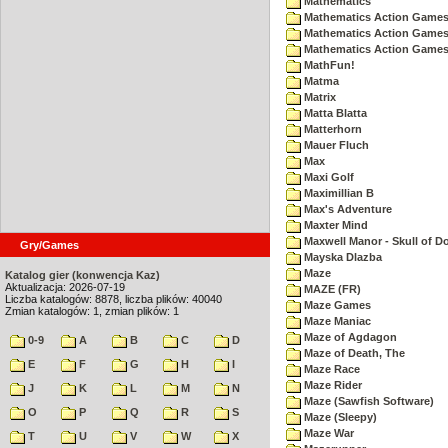
Mathematics
Mathematics Action Games 
Mathematics Action Games
Mathematics Action Games 
MathFun!
Matma
Matrix
Matta Blatta
Matterhorn
Mauer Fluch
Max
Maxi Golf
Maximillian B
Max's Adventure
Maxter Mind
Maxwell Manor - Skull of 
Gry/Games
Mayska Dlazba
Maze
Katalog gier (konwencja Kaz)
Aktualizacja: 2026-07-19
MAZE (FR)
Liczba katalogów: 8878, liczba plików: 40040
Maze Games
Zmian katalogów: 1, zmian plików: 1
Maze Maniac
Maze of Agdagon
0-9
A
B
C
D
Maze of Death, The
E
F
G
H
I
Maze Race
Maze Rider
J
K
L
M
N
Maze (Sawfish Software)
O
P
Q
R
S
Maze (Sleepy)
Maze War
T
U
V
W
X