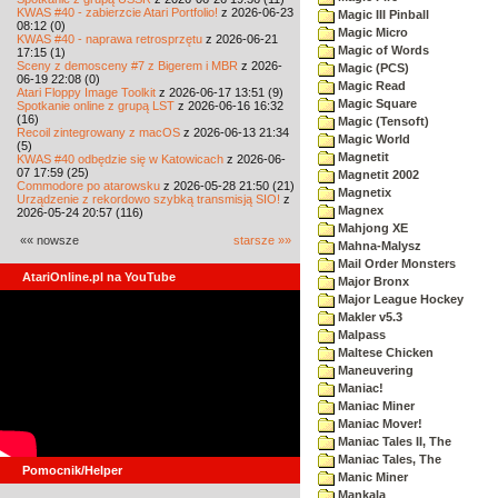
KWAS #40 - zabierzcie Atari Portfolio!
z 2026-06-23
Magic III Pinball
08:12 (0)
Magic Micro
KWAS #40 - naprawa retrosprzętu
z 2026-06-21
Magic of Words
17:15 (1)
Sceny z demosceny #7 z Bigerem i MBR
z 2026-
Magic (PCS)
06-19 22:08 (0)
Magic Read
Atari Floppy Image Toolkit
z 2026-06-17 13:51 (9)
Magic Square
Spotkanie online z grupą LST
z 2026-06-16 16:32
(16)
Magic (Tensoft)
Recoil zintegrowany z macOS
z 2026-06-13 21:34
Magic World
(5)
Magnetit
KWAS #40 odbędzie się w Katowicach
z 2026-06-
07 17:59 (25)
Magnetit 2002
Commodore po atarowsku
z 2026-05-28 21:50 (21)
Magnetix
Urządzenie z rekordowo szybką transmisją SIO!
z
Magnex
2026-05-24 20:57 (116)
Mahjong XE
«« nowsze
starsze »»
Mahna-Malysz
Mail Order Monsters
AtariOnline.pl na YouTube
Major Bronx
Major League Hockey
Makler v5.3
Malpass
Maltese Chicken
Maneuvering
Maniac!
Maniac Miner
Maniac Mover!
Maniac Tales II, The
Maniac Tales, The
Pomocnik/Helper
Manic Miner
Mankala