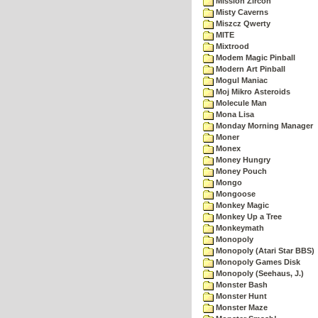
Mission Zircon
Misty Caverns
Miszcz Qwerty
MITE
Mixtrood
Modem Magic Pinball
Modern Art Pinball
Mogul Maniac
Moj Mikro Asteroids
Molecule Man
Mona Lisa
Monday Morning Manager
Moner
Monex
Money Hungry
Money Pouch
Mongo
Mongoose
Monkey Magic
Monkey Up a Tree
Monkeymath
Monopoly
Monopoly (Atari Star BBS)
Monopoly Games Disk
Monopoly (Seehaus, J.)
Monster Bash
Monster Hunt
Monster Maze