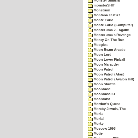
Monster Smash!
monsterSHIT
Monstrum
Montana Test #7
Monte Carlo
Monte Carlo (Compute!)
Montezuma 2 - Again!
Montezuma's Revenge
Monty On The Run
Moogles
Moon Beam Arcade
Moon Lord
Moon Lover Pinball
Moon Marauder
Moon Patrol
Moon Patrol (Atari)
Moon Patrol (Avalon Hill)
Moon Shuttle
Moonbase
Moonbase IO
Moonmist
Mordon's Quest
Moreby Jewels, The
Moria
Moria!
Morky
Moscow 1993
Motie