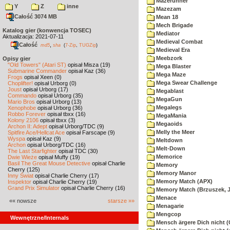
Mazerunner
Y
Z
inne
Mazezam
Całość 3074 MB
Mean 18
Mech Brigade
Katalog gier (konwencja TOSEC)
Mediator
Aktualizacja: 2021-07-11
Medieval Combat
Całość
,
md5
sha
(
7-Zip
,
TUGZip
)
Medieval Era
Meebzork
Opisy gier
"Old Towers" (Atari ST)
opisał Misza (19)
Mega Blaster
Submarine Commander
opisał Kaz (36)
Mega Maze
Frogs
opisał Xeen (0)
Mega Swear Challenge
Choplifter!
opisał Urborg (0)
Joust
opisał Urborg (17)
Megablast
Commando
opisał Urborg (35)
MegaGun
Mario Bros
opisał Urborg (13)
Megalegs
Xenophobe
opisał Urborg (36)
Robbo Forever
opisał tbxx (16)
MegaMania
Kolony 2106
opisał tbxx (3)
Megaoids
Archon II: Adept
opisał Urborg/TDC (9)
Melly the Meer
Spitfire Ace/Hellcat Ace
opisał Farscape (9)
Wyspa
opisał Kaz (9)
Meltdown
Archon
opisał Urborg/TDC (16)
Melt-Down
The Last Starfighter
opisał TDC (30)
Memorice
Dwie Wieże
opisał Muffy (19)
Basil The Great Mouse Detective
opisał Charlie
Memory
Cherry (125)
Memory Manor
Inny Świat
opisał Charlie Cherry (17)
Memory Match (APX)
Inspektor
opisał Charlie Cherry (19)
Grand Prix Simulator
opisał Charlie Cherry (16)
Memory Match (Brzuszek, 
Menace
«« nowsze
starsze »»
Menagarie
Mengcop
Wewnętrzne/Internals
Mensch ärgere Dich nicht 