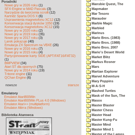
Poradniki
Mansbie Quest, The
Nowe gry w 2026 roku
(1)
SFX-Engine w MAD Pascalu
(3)
Mapmaker
Narzędzie do tworzenia scrolli
(12)
Mar Tesoro
Kartridż Sparta DOS X
(6)
Marauder
Usprawnienia magnetofonu XC12
(12)
Konserwacja stacji dysków 1050
(19)
Marble Magic
Konserwacja magnetofonu XC12
(15)
Marbled
Nowe gry w 2020 roku
(2)
Marinus
Nowe gry w 2019 roku
(35)
Nowe gry w 2017 roku
(3)
Mario Bros. (1983)
Larek pokazuje
(40)
Mario Bros. (1988)
Emulacja ZX Spectrum na VBXE
(26)
Mario Bros. 2007
Nowe gry w 2016 roku
(7)
Nowe gry w 2015 roku
(4)
Mario's Desert World
Partycjonowanie karty SIDE (APT/FAT16/FAT32)
Market Blitz
(1)
Markus Rosner
BMPVIEW
(34)
Atari ST dla opornych
(75)
Mars
Nowe gry w 2014 roku
(19)
Martian Explorer
Tritone engine
(11)
Marvel Adventure
QChan Engine
(6)
Mary Poppins
nowsze
starsze
M-A-S-H
Mashed Turtles
Emulatory
Mask of the Sun, The
Emulator Atari800Win
Emulator Atari800Win PLus 4.0 (Windows)
Masox
Emulator Atari++ (multiplatform)
Master Blaster
Emulator Altirra (Windows)
Master Chess
Biblioteka Atarowca
Master Head
Master Kung-Fu
Master Mind
Master Mind 1
Master of the Lamps