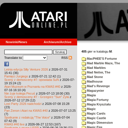
Nowinki/News
Archiwum/Archive
405
gier w katalogu
M
:
Translate to
RSS
MacPHEE'S Fortune
Mad Marble Maze, The
Mad Marbles
Letnia edycja Silly Venture 2026
z 2026-07-31
Mad Netter, The
15:41 (36)
Pamięci Jurgiego
z 2026-07-21 12:42 (1)
Mad Stone
Sceny z demosceny #7: opowiada SuN
z 2026-07-
Madhouse
19 15:24 (2)
Mad's Revenge
Atari Muzeum w Poznaniu na KWAS #40
z 2026-
07-16 16:10 (4)
Magazynier
Nie żyje kolega Pecuś
z 2026-07-13 18:00 (30)
Magia
Sceny z demosceny #7 - Grzegorz "Sun" Żyła
z
Magia Fortuny
2026-07-12 17:29 (12)
Lost Party 2026 nadchodzi
z 2026-07-08 15:28
Magia Krysztalu
(23)
Magic
Pan Zenon i Atari na KWAS #40
z 2026-07-07 13:25
Magic Cards
(7)
Spotkanie z redakcją "The Voice"
z 2026-07-04
Magic Castle
07:42 (9)
Magic Dimension
KWAS #40 live
z 2026-06-27 12:53 (167)
Magic Fire
Spotkanie z grupą USSR
z 2026-06-26 19:36 (11)