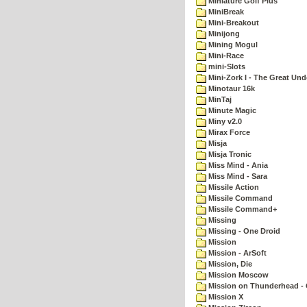
Miniature Golf Plus
MiniBreak
Mini-Breakout
Minijong
Mining Mogul
Mini-Race
mini-Slots
Mini-Zork I - The Great Un
Minotaur 16k
MinTaj
Minute Magic
Miny v2.0
Mirax Force
Misja
Misja Tronic
Miss Mind - Ania
Miss Mind - Sara
Missile Action
Missile Command
Missile Command+
Missing
Missing - One Droid
Mission
Mission - ArSoft
Mission, Die
Mission Moscow
Mission on Thunderhead - 
Mission X