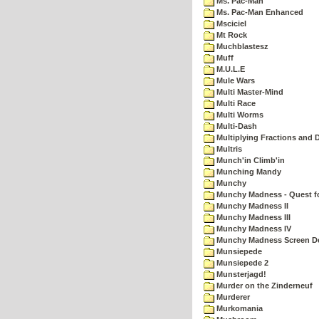
Ms. Pac-Man
Ms. Pac-Man Enhanced
Msciciel
Mt Rock
Muchblastesz
Muff
M.U.L.E
Mule Wars
Multi Master-Mind
Multi Race
Multi Worms
Multi-Dash
Multiplying Fractions and D
Multris
Munch'in Climb'in
Munching Mandy
Munchy
Munchy Madness - Quest fo
Munchy Madness II
Munchy Madness III
Munchy Madness IV
Munchy Madness Screen D
Munsiepede
Munsiepede 2
Munsterjagd!
Murder on the Zinderneuf
Murderer
Murkomania