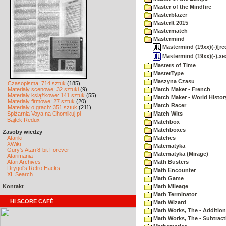
Master of the Mindfire
Masterblazer
MasterIt 2015
Mastermatch
Mastermind
Mastermind (19xx)(-)[re
Mastermind (19xx)(-).xe
Masters of Time
MasterType
Maszyna Czasu
Czasopisma: 714 sztuk
(185)
Materiały scenowe: 32 sztuki
(9)
Match Maker - French
Materiały książkowe: 141 sztuk
(55)
Match Maker - World Histor
Materiały firmowe: 27 sztuk
(20)
Match Racer
Materiały o grach: 351 sztuk
(211)
Spiżarnia Voya na Chomikuj.pl
Match Wits
Bajtek Redux
Matchbox
Matchboxes
Zasoby wiedzy
Atariki
Matches
XWiki
Matematyka
Gury's Atari 8-bit Forever
Matematyka (Mirage)
Atarimania
Atari Archives
Math Busters
Drygol's Retro Hacks
Math Encounter
XL Search
Math Game
Kontakt
Math Mileage
Math Terminator
HI SCORE CAFÉ
Math Wizard
Math Works, The - Addition
Math Works, The - Subtract