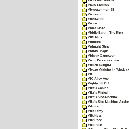
Microdeal Shuttle
Micro-Environ
Microgammon SB
Microman
Microworld
Microx
Midas Maze
Middle Earth - The Ring
MIDI Maze
Midnight
Midnight Strip
Midnite Magic
Midway Campaign
Miecz Przeznaczenia
Miecze Valdgira
Miecze Valdgira II - Wladca
Mif
MIG Alley Ace
Mighty Jill Off
Mike's Casino
Mike's Pinball
Mike's Slot-Machine
Mike's Slot-Machine Version
Milioner
Milionerzy
Milk Nuts
Milk Race
Milligreen