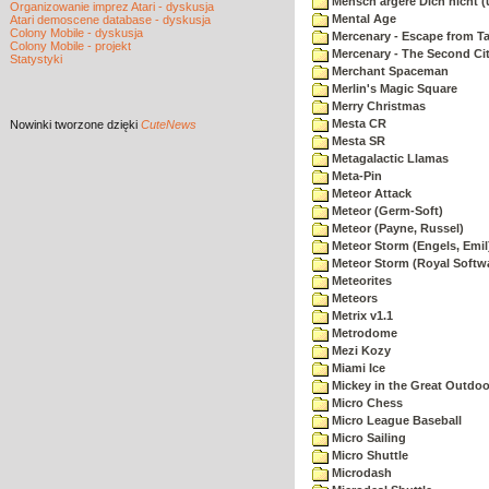
Mensch ärgere Dich nicht 
Organizowanie imprez Atari - dyskusja
Mental Age
Atari demoscene database - dyskusja
Colony Mobile - dyskusja
Mercenary - Escape from T
Colony Mobile - projekt
Mercenary - The Second Ci
Statystyki
Merchant Spaceman
Merlin's Magic Square
Merry Christmas
Mesta CR
Nowinki
tworzone dzięki
CuteNews
Mesta SR
Metagalactic Llamas
Meta-Pin
Meteor Attack
Meteor (Germ-Soft)
Meteor (Payne, Russel)
Meteor Storm (Engels, Emil
Meteor Storm (Royal Softw
Meteorites
Meteors
Metrix v1.1
Metrodome
Mezi Kozy
Miami Ice
Mickey in the Great Outdoo
Micro Chess
Micro League Baseball
Micro Sailing
Micro Shuttle
Microdash