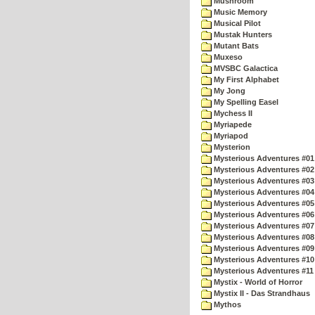
Mushroom
Music Memory
Musical Pilot
Mustak Hunters
Mutant Bats
Muxeso
MVSBC Galactica
My First Alphabet
My Jong
My Spelling Easel
Mychess II
Myriapede
Myriapod
Mysterion
Mysterious Adventures #01
Mysterious Adventures #02
Mysterious Adventures #03 
Mysterious Adventures #04 
Mysterious Adventures #05 
Mysterious Adventures #06 
Mysterious Adventures #07 
Mysterious Adventures #08 
Mysterious Adventures #09
Mysterious Adventures #10 -
Mysterious Adventures #11
Mystix - World of Horror
Mystix II - Das Strandhaus
Mythos