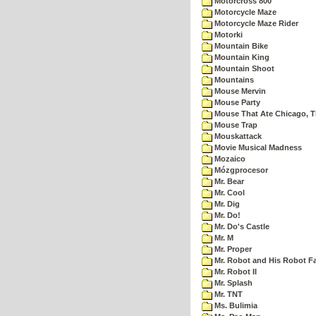
Motorcross 800
Motorcycle Maze
Motorcycle Maze Rider
Motorki
Mountain Bike
Mountain King
Mountain Shoot
Mountains
Mouse Mervin
Mouse Party
Mouse That Ate Chicago, 
Mouse Trap
Mouskattack
Movie Musical Madness
Mozaico
Mózgprocesor
Mr. Bear
Mr. Cool
Mr. Dig
Mr. Do!
Mr. Do's Castle
Mr. M
Mr. Proper
Mr. Robot and His Robot F
Mr. Robot II
Mr. Splash
Mr. TNT
Ms. Bulimia