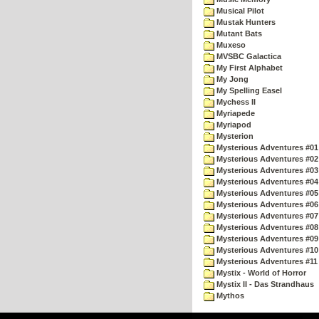
Musical Pilot
Mustak Hunters
Mutant Bats
Muxeso
MVSBC Galactica
My First Alphabet
My Jong
My Spelling Easel
Mychess II
Myriapede
Myriapod
Mysterion
Mysterious Adventures #01
Mysterious Adventures #02
Mysterious Adventures #03 
Mysterious Adventures #04 
Mysterious Adventures #05 
Mysterious Adventures #06 
Mysterious Adventures #07 
Mysterious Adventures #08 
Mysterious Adventures #09
Mysterious Adventures #10 -
Mysterious Adventures #11
Mystix - World of Horror
Mystix II - Das Strandhaus
Mythos