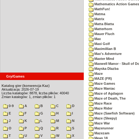
Mathematics Action Games 
MathFun!
Matma
Matrix
Matta Blatta
Matterhorn
Mauer Fluch
Max
Maxi Golf
Maximillian B
Max's Adventure
Maxter Mind
Maxwell Manor - Skull of 
Mayska Dlazba
Maze
Gry/Games
MAZE (FR)
Maze Games
Katalog gier (konwencja Kaz)
Maze Maniac
Aktualizacja: 2026-07-19
Liczba katalogów: 8878, liczba plików: 40040
Maze of Agdagon
Zmian katalogów: 1, zmian plików: 1
Maze of Death, The
Maze Race
0-9
A
B
C
D
Maze Rider
E
F
G
H
I
Maze (Sawfish Software)
Maze (Sleepy)
J
K
L
M
N
Maze War
O
P
Q
R
S
Mazerunner
Mazezam
T
U
V
W
X
Mean 18