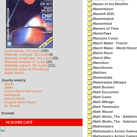
Master of the Mindfire
Masterblazer
MasterIt 2015
Mastermatch
Mastermind
Masters of Time
MasterType
Maszyna Czasu
Match Maker - French
Match Maker - World Histor
Czasopisma: 714 sztuk
(185)
Match Racer
Materiały scenowe: 32 sztuki
(9)
Match Wits
Materiały książkowe: 141 sztuk
(55)
Materiały firmowe: 27 sztuk
(20)
Matchbox
Materiały o grach: 351 sztuk
(211)
Matchboxes
Spiżarnia Voya na Chomikuj.pl
Matches
Bajtek Redux
Matematyka
Zasoby wiedzy
Matematyka (Mirage)
Atariki
Math Busters
XWiki
Gury's Atari 8-bit Forever
Math Encounter
Atarimania
Math Game
Atari Archives
Math Mileage
Drygol's Retro Hacks
XL Search
Math Terminator
Math Wizard
Kontakt
Math Works, The - Addition
Math Works, The - Subtract
HI SCORE CAFÉ
Mathematics
Mathematics Action Games 
Mathematics Action Games