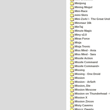
Minijong
Mining Mogul
Mini-Race
mini-Slots
Mini-Zork I - The Great Un
Minotaur 16k
MinTaj
Minute Magic
Miny v2.0
Mirax Force
Misja
Misja Tronic
Miss Mind - Ania
Miss Mind - Sara
Missile Action
Missile Command
Missile Command+
Missing
Missing - One Droid
Mission
Mission - ArSoft
Mission, Die
Mission Moscow
Mission on Thunderhead - 
Mission X
Mission Zircon
Misty Caverns
Miszcz Qwerty