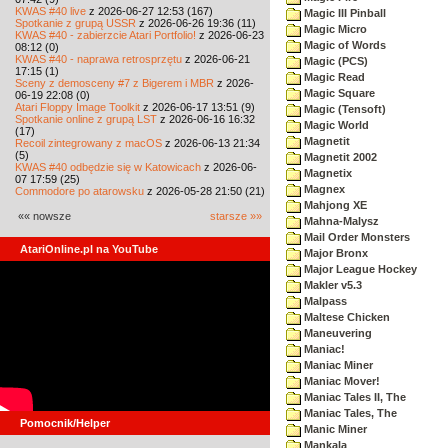
KWAS #40 live
z 2026-06-27 12:53 (167)
Magic III Pinball
Spotkanie z grupą USSR
z 2026-06-26 19:36 (11)
Magic Micro
KWAS #40 - zabierzcie Atari Portfolio!
z 2026-06-23
Magic of Words
08:12 (0)
KWAS #40 - naprawa retrosprzętu
z 2026-06-21
Magic (PCS)
17:15 (1)
Magic Read
Sceny z demosceny #7 z Bigerem i MBR
z 2026-
Magic Square
06-19 22:08 (0)
Atari Floppy Image Toolkit
z 2026-06-17 13:51 (9)
Magic (Tensoft)
Spotkanie online z grupą LST
z 2026-06-16 16:32
Magic World
(17)
Magnetit
Recoil zintegrowany z macOS
z 2026-06-13 21:34
(5)
Magnetit 2002
KWAS #40 odbędzie się w Katowicach
z 2026-06-
Magnetix
07 17:59 (25)
Magnex
Commodore po atarowsku
z 2026-05-28 21:50 (21)
Mahjong XE
«« nowsze
starsze »»
Mahna-Malysz
Mail Order Monsters
AtariOnline.pl na YouTube
Major Bronx
Major League Hockey
Makler v5.3
Malpass
Maltese Chicken
Maneuvering
Maniac!
Maniac Miner
Maniac Mover!
Maniac Tales II, The
Maniac Tales, The
Pomocnik/Helper
Manic Miner
Mankala