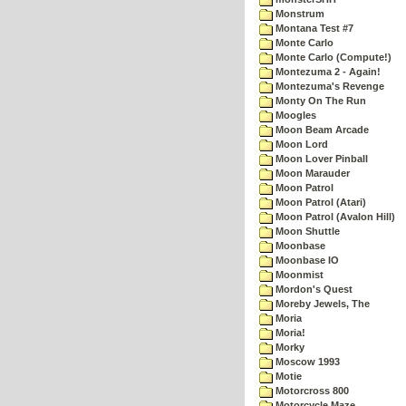
Monstrum
Montana Test #7
Monte Carlo
Monte Carlo (Compute!)
Montezuma 2 - Again!
Montezuma's Revenge
Monty On The Run
Moogles
Moon Beam Arcade
Moon Lord
Moon Lover Pinball
Moon Marauder
Moon Patrol
Moon Patrol (Atari)
Moon Patrol (Avalon Hill)
Moon Shuttle
Moonbase
Moonbase IO
Moonmist
Mordon's Quest
Moreby Jewels, The
Moria
Moria!
Morky
Moscow 1993
Motie
Motorcross 800
Motorcycle Maze