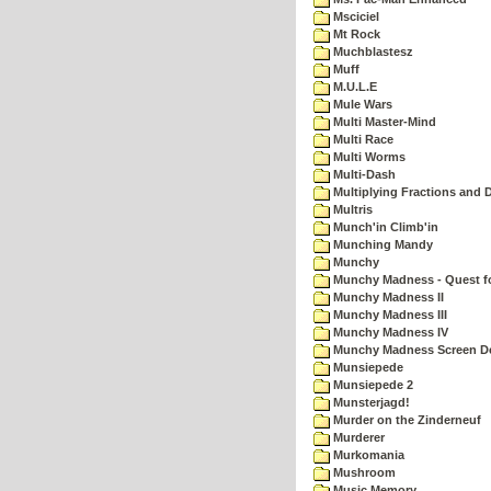
Msciciel
Mt Rock
Muchblastesz
Muff
M.U.L.E
Mule Wars
Multi Master-Mind
Multi Race
Multi Worms
Multi-Dash
Multiplying Fractions and D
Multris
Munch'in Climb'in
Munching Mandy
Munchy
Munchy Madness - Quest fo
Munchy Madness II
Munchy Madness III
Munchy Madness IV
Munchy Madness Screen D
Munsiepede
Munsiepede 2
Munsterjagd!
Murder on the Zinderneuf
Murderer
Murkomania
Mushroom
Music Memory