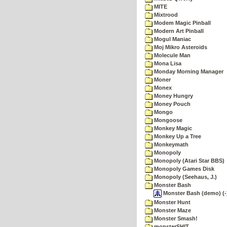
MITE
Mixtrood
Modem Magic Pinball
Modern Art Pinball
Mogul Maniac
Moj Mikro Asteroids
Molecule Man
Mona Lisa
Monday Morning Manager
Moner
Monex
Money Hungry
Money Pouch
Mongo
Mongoose
Monkey Magic
Monkey Up a Tree
Monkeymath
Monopoly
Monopoly (Atari Star BBS)
Monopoly Games Disk
Monopoly (Seehaus, J.)
Monster Bash
Monster Bash (demo) (-)
Monster Hunt
Monster Maze
Monster Smash!
monsterSHIT