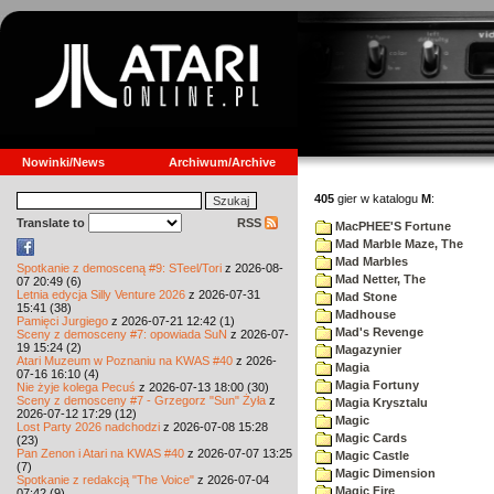
Nowinki/News
Archiwum/Archive
405
gier w katalogu
M
:
Translate to
RSS
MacPHEE'S Fortune
Mad Marble Maze, The
Mad Marbles
Spotkanie z demosceną #9: STeel/Tori
z 2026-08-
Mad Netter, The
07 20:49 (6)
Letnia edycja Silly Venture 2026
z 2026-07-31
Mad Stone
15:41 (38)
Madhouse
Pamięci Jurgiego
z 2026-07-21 12:42 (1)
Mad's Revenge
Sceny z demosceny #7: opowiada SuN
z 2026-07-
19 15:24 (2)
Magazynier
Atari Muzeum w Poznaniu na KWAS #40
z 2026-
Magia
07-16 16:10 (4)
Magia Fortuny
Nie żyje kolega Pecuś
z 2026-07-13 18:00 (30)
Sceny z demosceny #7 - Grzegorz "Sun" Żyła
z
Magia Krysztalu
2026-07-12 17:29 (12)
Magic
Lost Party 2026 nadchodzi
z 2026-07-08 15:28
Magic Cards
(23)
Pan Zenon i Atari na KWAS #40
z 2026-07-07 13:25
Magic Castle
(7)
Magic Dimension
Spotkanie z redakcją "The Voice"
z 2026-07-04
Magic Fire
07:42 (9)