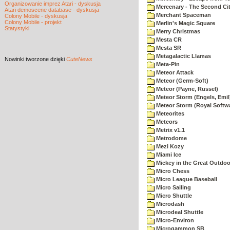
Organizowanie imprez Atari - dyskusja
Mercenary - The Second Ci
Atari demoscene database - dyskusja
Merchant Spaceman
Colony Mobile - dyskusja
Colony Mobile - projekt
Merlin's Magic Square
Statystyki
Merry Christmas
Mesta CR
Mesta SR
Metagalactic Llamas
Nowinki
tworzone dzięki
CuteNews
Meta-Pin
Meteor Attack
Meteor (Germ-Soft)
Meteor (Payne, Russel)
Meteor Storm (Engels, Emil
Meteor Storm (Royal Softw
Meteorites
Meteors
Metrix v1.1
Metrodome
Mezi Kozy
Miami Ice
Mickey in the Great Outdoo
Micro Chess
Micro League Baseball
Micro Sailing
Micro Shuttle
Microdash
Microdeal Shuttle
Micro-Environ
Microgammon SB