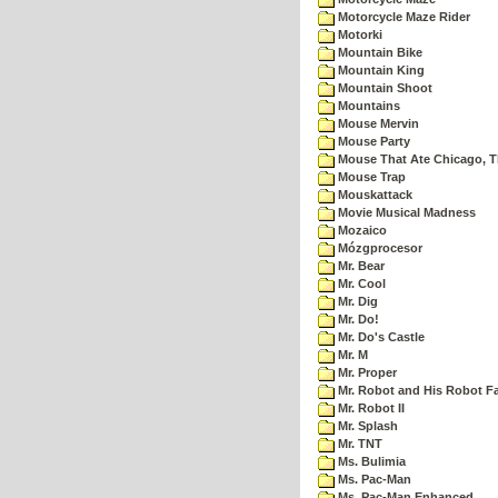
Motorcycle Maze Rider
Motorki
Mountain Bike
Mountain King
Mountain Shoot
Mountains
Mouse Mervin
Mouse Party
Mouse That Ate Chicago, 
Mouse Trap
Mouskattack
Movie Musical Madness
Mozaico
Mózgprocesor
Mr. Bear
Mr. Cool
Mr. Dig
Mr. Do!
Mr. Do's Castle
Mr. M
Mr. Proper
Mr. Robot and His Robot F
Mr. Robot II
Mr. Splash
Mr. TNT
Ms. Bulimia
Ms. Pac-Man
Ms. Pac-Man Enhanced