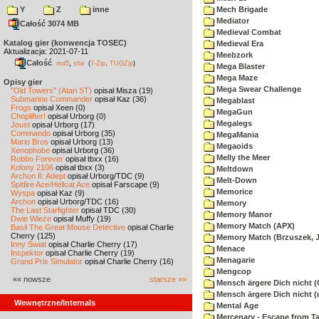
Y
Z
inne
Mech Brigade
Mediator
Całość 3074 MB
Medieval Combat
Katalog gier (konwencja TOSEC)
Medieval Era
Aktualizacja: 2021-07-11
Meebzork
Całość
,
md5
sha
(
7-Zip
,
TUGZip
)
Mega Blaster
Mega Maze
Opisy gier
Mega Swear Challenge
"Old Towers" (Atari ST)
opisał Misza (19)
Submarine Commander
opisał Kaz (36)
Megablast
Frogs
opisał Xeen (0)
MegaGun
Choplifter!
opisał Urborg (0)
Megalegs
Joust
opisał Urborg (17)
Commando
opisał Urborg (35)
MegaMania
Mario Bros
opisał Urborg (13)
Megaoids
Xenophobe
opisał Urborg (36)
Melly the Meer
Robbo Forever
opisał tbxx (16)
Kolony 2106
opisał tbxx (3)
Meltdown
Archon II: Adept
opisał Urborg/TDC (9)
Melt-Down
Spitfire Ace/Hellcat Ace
opisał Farscape (9)
Memorice
Wyspa
opisał Kaz (9)
Archon
opisał Urborg/TDC (16)
Memory
The Last Starfighter
opisał TDC (30)
Memory Manor
Dwie Wieże
opisał Muffy (19)
Memory Match (APX)
Basil The Great Mouse Detective
opisał Charlie
Cherry (125)
Memory Match (Brzuszek, 
Inny Świat
opisał Charlie Cherry (17)
Menace
Inspektor
opisał Charlie Cherry (19)
Menagarie
Grand Prix Simulator
opisał Charlie Cherry (16)
Mengcop
«« nowsze
starsze »»
Mensch ärgere Dich nicht 
Mensch ärgere Dich nicht 
Wewnętrzne/Internals
Mental Age
Mercenary - Escape from T