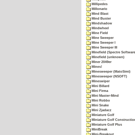
Millipedes
Millonario
Mind Blast
Mind Buster
Mindshadow
Mindwheel
Mine Field
Mine Sweeper
Mine Sweeper I
Mine Sweeper III
Minefield (Spectre Software
Minefield (unknown)
Miner 2049er
Mines!
Minesweeper (MatoSimi)
Minesweeper (NSOFT)
Mineswiper
Mini Billard
Mini Firma
Mini Master-Mind
Mini Robbo
Mini Snake
Mini Zjadacz
Miniature Golf
Miniature Golf Constructio
Miniature Golf Plus
MiniBreak
Mini-Breakout