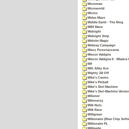
Microman
Microworld
Microx
Midas Maze
Middle Earth - The Ring
MIDI Maze
Midnight
Midnight Strip
Midnite Magic
Midway Campaign
Miecz Przeznaczenia
Miecze Valdgira
Miecze Valdgira II - Wladca
Mif
MIG Alley Ace
Mighty Jill Off
Mike's Casino
Mike's Pinball
Mike's Slot-Machine
Mike's Slot-Machine Version
Milioner
Milionerzy
Milk Nuts
Milk Race
Milligreen
Millionaire (Blue Chip Soft
Millionaire PL
Millipede