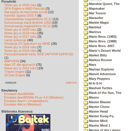
Poradniki
Mansbie Quest, The
Nowe gry w 2026 roku
(1)
SFX-Engine w MAD Pascalu
(3)
Mapmaker
Narzędzie do tworzenia scrolli
(12)
Mar Tesoro
Kartridż Sparta DOS X
(6)
Marauder
Usprawnienia magnetofonu XC12
(12)
Konserwacja stacji dysków 1050
(19)
Marble Magic
Konserwacja magnetofonu XC12
(15)
Marbled
Nowe gry w 2020 roku
(2)
Marinus
Nowe gry w 2019 roku
(35)
Nowe gry w 2017 roku
(3)
Mario Bros. (1983)
Larek pokazuje
(40)
Mario Bros. (1988)
Emulacja ZX Spectrum na VBXE
(26)
Mario Bros. 2007
Nowe gry w 2016 roku
(7)
Nowe gry w 2015 roku
(4)
Mario's Desert World
Partycjonowanie karty SIDE (APT/FAT16/FAT32)
Market Blitz
(1)
Markus Rosner
BMPVIEW
(34)
Atari ST dla opornych
(75)
Mars
Nowe gry w 2014 roku
(19)
Martian Explorer
Tritone engine
(11)
Marvel Adventure
QChan Engine
(6)
Mary Poppins
nowsze
starsze
M-A-S-H
Mashed Turtles
Emulatory
Mask of the Sun, The
Emulator Atari800Win
Emulator Atari800Win PLus 4.0 (Windows)
Masox
Emulator Atari++ (multiplatform)
Master Blaster
Emulator Altirra (Windows)
Master Chess
Biblioteka Atarowca
Master Head
Master Kung-Fu
Master Mind
Master Mind 1
Master of the Lamps