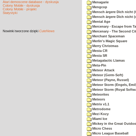
Atari demoscene database - dyskusja
Menagarie
Colony Mobile - dyskusja
Mengcop
Colony Mobile - projekt
Mensch ärgere Dich nicht 
Statystyki
Mensch ärgere Dich nicht 
Mental Age
Mercenary - Escape from T
Nowinki
tworzone dzięki
CuteNews
Mercenary - The Second Ci
Merchant Spaceman
Merlin's Magic Square
Merry Christmas
Mesta CR
Mesta SR
Metagalactic Llamas
Meta-Pin
Meteor Attack
Meteor (Germ-Soft)
Meteor (Payne, Russel)
Meteor Storm (Engels, Emil
Meteor Storm (Royal Softw
Meteorites
Meteors
Metrix v1.1
Metrodome
Mezi Kozy
Miami Ice
Mickey in the Great Outdoo
Micro Chess
Micro League Baseball