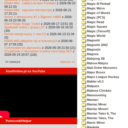
KWAS #40 - zabierzcie Atari Portfolio!
z 2026-06-23
Magic III Pinball
08:12 (0)
Magic Micro
KWAS #40 - naprawa retrosprzętu
z 2026-06-21
Magic of Words
17:15 (1)
Sceny z demosceny #7 z Bigerem i MBR
z 2026-
Magic (PCS)
06-19 22:08 (0)
Magic Read
Atari Floppy Image Toolkit
z 2026-06-17 13:51 (9)
Magic Square
Spotkanie online z grupą LST
z 2026-06-16 16:32
(16)
Magic (Tensoft)
Recoil zintegrowany z macOS
z 2026-06-13 21:34
Magic World
(5)
Magnetit
KWAS #40 odbędzie się w Katowicach
z 2026-06-
07 17:59 (25)
Magnetit 2002
Commodore po atarowsku
z 2026-05-28 21:50 (21)
Magnetix
Urządzenie z rekordowo szybką transmisją SIO!
z
Magnex
2026-05-24 20:57 (116)
Mahjong XE
«« nowsze
starsze »»
Mahna-Malysz
Mail Order Monsters
AtariOnline.pl na YouTube
Major Bronx
Major League Hockey
Makler v5.3
Malpass
Maltese Chicken
Maneuvering
Maniac!
Maniac Miner
Maniac Mover!
Maniac Tales II, The
Maniac Tales, The
Pomocnik/Helper
Manic Miner
Mankala