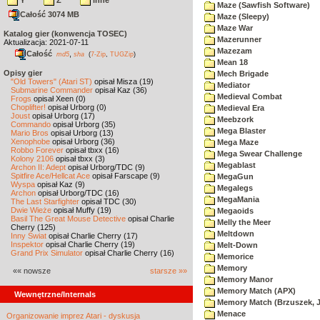
Y
Z
inne
Maze (Sawfish Software)
Całość 3074 MB
Maze (Sleepy)
Maze War
Katalog gier (konwencja TOSEC)
Mazerunner
Aktualizacja: 2021-07-11
Mazezam
Całość
,
md5
sha
(
7-Zip
,
TUGZip
)
Mean 18
Opisy gier
Mech Brigade
"Old Towers" (Atari ST)
opisał Misza (19)
Mediator
Submarine Commander
opisał Kaz (36)
Medieval Combat
Frogs
opisał Xeen (0)
Choplifter!
opisał Urborg (0)
Medieval Era
Joust
opisał Urborg (17)
Meebzork
Commando
opisał Urborg (35)
Mega Blaster
Mario Bros
opisał Urborg (13)
Xenophobe
opisał Urborg (36)
Mega Maze
Robbo Forever
opisał tbxx (16)
Mega Swear Challenge
Kolony 2106
opisał tbxx (3)
Megablast
Archon II: Adept
opisał Urborg/TDC (9)
Spitfire Ace/Hellcat Ace
opisał Farscape (9)
MegaGun
Wyspa
opisał Kaz (9)
Megalegs
Archon
opisał Urborg/TDC (16)
MegaMania
The Last Starfighter
opisał TDC (30)
Dwie Wieże
opisał Muffy (19)
Megaoids
Basil The Great Mouse Detective
opisał Charlie
Melly the Meer
Cherry (125)
Meltdown
Inny Świat
opisał Charlie Cherry (17)
Inspektor
opisał Charlie Cherry (19)
Melt-Down
Grand Prix Simulator
opisał Charlie Cherry (16)
Memorice
Memory
«« nowsze
starsze »»
Memory Manor
Memory Match (APX)
Wewnętrzne/Internals
Memory Match (Brzuszek, 
Menace
Organizowanie imprez Atari - dyskusja