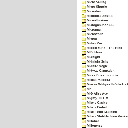
Micro Sailing
Micro Shuttle
Microdash
Microdeal Shuttle
Micro-Environ
Microgammon SB
Microman
Microworld
Microx
Midas Maze
Middle Earth - The Ring
MIDI Maze
Midnight
Midnight Strip
Midnite Magic
Midway Campaign
Miecz Przeznaczenia
Miecze Valdgira
Miecze Valdgira II - Wladca
Mif
MIG Alley Ace
Mighty Jill Off
Mike's Casino
Mike's Pinball
Mike's Slot-Machine
Mike's Slot-Machine Version
Milioner
Milionerzy