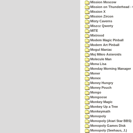
Mission Moscow
Mission on Thunderhead - 
Mission X
Mission Zircon
Misty Caverns
Miszcz Qwerty
MITE
Mixtrood
Modem Magic Pinball
Modern Art Pinball
Mogul Maniac
Moj Mikro Asteroids
Molecule Man
Mona Lisa
Monday Morning Manager
Moner
Monex
Money Hungry
Money Pouch
Mongo
Mongoose
Monkey Magic
Monkey Up a Tree
Monkeymath
Monopoly
Monopoly (Atari Star BBS)
Monopoly Games Disk
Monopoly (Seehaus, J.)