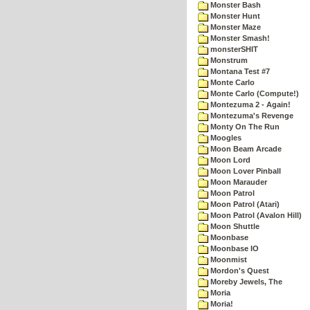
Monster Bash
Monster Hunt
Monster Maze
Monster Smash!
monsterSHIT
Monstrum
Montana Test #7
Monte Carlo
Monte Carlo (Compute!)
Montezuma 2 - Again!
Montezuma's Revenge
Monty On The Run
Moogles
Moon Beam Arcade
Moon Lord
Moon Lover Pinball
Moon Marauder
Moon Patrol
Moon Patrol (Atari)
Moon Patrol (Avalon Hill)
Moon Shuttle
Moonbase
Moonbase IO
Moonmist
Mordon's Quest
Moreby Jewels, The
Moria
Moria!