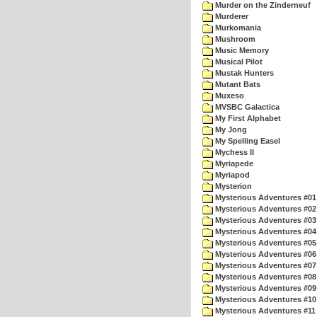
Murder on the Zinderneuf
Murderer
Murkomania
Mushroom
Music Memory
Musical Pilot
Mustak Hunters
Mutant Bats
Muxeso
MVSBC Galactica
My First Alphabet
My Jong
My Spelling Easel
Mychess II
Myriapede
Myriapod
Mysterion
Mysterious Adventures #01
Mysterious Adventures #02
Mysterious Adventures #03 
Mysterious Adventures #04 
Mysterious Adventures #05 
Mysterious Adventures #06 
Mysterious Adventures #07 
Mysterious Adventures #08 
Mysterious Adventures #09
Mysterious Adventures #10 -
Mysterious Adventures #11