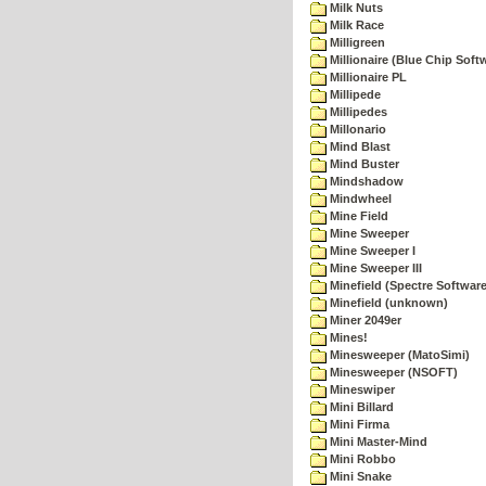
Milk Nuts
Milk Race
Milligreen
Millionaire (Blue Chip Soft
Millionaire PL
Millipede
Millipedes
Millonario
Mind Blast
Mind Buster
Mindshadow
Mindwheel
Mine Field
Mine Sweeper
Mine Sweeper I
Mine Sweeper III
Minefield (Spectre Software
Minefield (unknown)
Miner 2049er
Mines!
Minesweeper (MatoSimi)
Minesweeper (NSOFT)
Mineswiper
Mini Billard
Mini Firma
Mini Master-Mind
Mini Robbo
Mini Snake