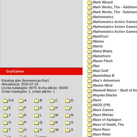
Math Wizard
Math Works, The - Addition
Math Works, The - Subtract
Mathematics
Mathematics Action Games 
Mathematics Action Games
Mathematics Action Games 
MathFun!
Matma
Matrix
Matta Blatta
Matterhorn
Mauer Fluch
Max
Maxi Golf
Gry/Games
Maximillian B
Katalog gier (konwencja Kaz)
Max's Adventure
Aktualizacja: 2026-07-19
Maxter Mind
Liczba katalogów: 8878, liczba plików: 40040
Maxwell Manor - Skull of 
Zmian katalogów: 1, zmian plików: 1
Mayska Dlazba
Maze
0-9
A
B
C
D
MAZE (FR)
E
F
G
H
I
Maze Games
Maze Maniac
J
K
L
M
N
Maze of Agdagon
O
P
Q
R
S
Maze of Death, The
Maze Race
T
U
V
W
X
Maze Rider