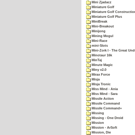
Mini Zjadacz
Miniature Golf
Miniature Golf Constructio
Miniature Golf Plus
MiniBreak
Mini-Breakout
Minijong
Mining Mogul
Mini-Race
mini-Slots
Mini-Zork I - The Great Un
Minotaur 16k
MinTaj
Minute Magic
Miny v2.0
Mirax Force
Misja
Misja Tronic
Miss Mind - Ania
Miss Mind - Sara
Missile Action
Missile Command
Missile Command+
Missing
Missing - One Droid
Mission
Mission - ArSoft
Mission, Die