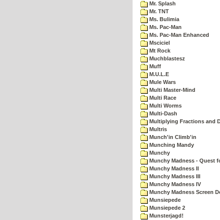
Mr. Splash
Mr. TNT
Ms. Bulimia
Ms. Pac-Man
Ms. Pac-Man Enhanced
Msciciel
Mt Rock
Muchblastesz
Muff
M.U.L.E
Mule Wars
Multi Master-Mind
Multi Race
Multi Worms
Multi-Dash
Multiplying Fractions and D
Multris
Munch'in Climb'in
Munching Mandy
Munchy
Munchy Madness - Quest fo
Munchy Madness II
Munchy Madness III
Munchy Madness IV
Munchy Madness Screen D
Munsiepede
Munsiepede 2
Munsterjagd!