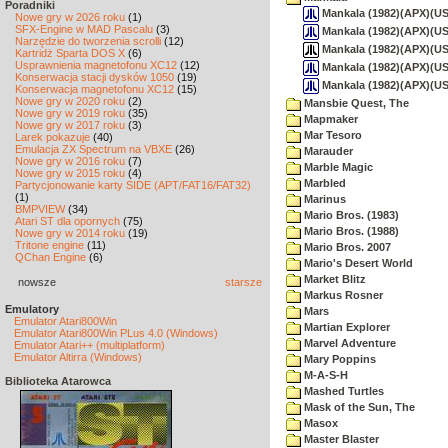
Poradniki
Mankala (1982)(APX)(US
Nowe gry w 2026 roku
(1)
SFX-Engine w MAD Pascalu
(3)
Mankala (1982)(APX)(US
Narzędzie do tworzenia scrolli
(12)
Mankala (1982)(APX)(US)
Kartridż Sparta DOS X
(6)
Usprawnienia magnetofonu XC12
(12)
Mankala (1982)(APX)(US
Konserwacja stacji dysków 1050
(19)
Mankala (1982)(APX)(US
Konserwacja magnetofonu XC12
(15)
Nowe gry w 2020 roku
(2)
Mansbie Quest, The
Nowe gry w 2019 roku
(35)
Mapmaker
Nowe gry w 2017 roku
(3)
Mar Tesoro
Larek pokazuje
(40)
Emulacja ZX Spectrum na VBXE
(26)
Marauder
Nowe gry w 2016 roku
(7)
Marble Magic
Nowe gry w 2015 roku
(4)
Marbled
Partycjonowanie karty SIDE (APT/FAT16/FAT32)
(1)
Marinus
BMPVIEW
(34)
Mario Bros. (1983)
Atari ST dla opornych
(75)
Mario Bros. (1988)
Nowe gry w 2014 roku
(19)
Tritone engine
(11)
Mario Bros. 2007
QChan Engine
(6)
Mario's Desert World
Market Blitz
nowsze
starsze
Markus Rosner
Emulatory
Mars
Emulator Atari800Win
Martian Explorer
Emulator Atari800Win PLus 4.0 (Windows)
Marvel Adventure
Emulator Atari++ (multiplatform)
Emulator Altirra (Windows)
Mary Poppins
M-A-S-H
Biblioteka Atarowca
Mashed Turtles
Mask of the Sun, The
Masox
Master Blaster