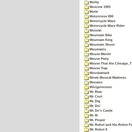
Morky
Moscow 1993
Motie
Motorcross 800
Motorcycle Maze
Motorcycle Maze Rider
Motorki
Mountain Bike
Mountain King
Mountain Shoot
Mountains
Mouse Mervin
Mouse Party
Mouse That Ate Chicago, 
Mouse Trap
Mouskattack
Movie Musical Madness
Mozaico
Mózgprocesor
Mr. Bear
Mr. Cool
Mr. Dig
Mr. Do!
Mr. Do's Castle
Mr. M
Mr. Proper
Mr. Robot and His Robot F
Mr. Robot II