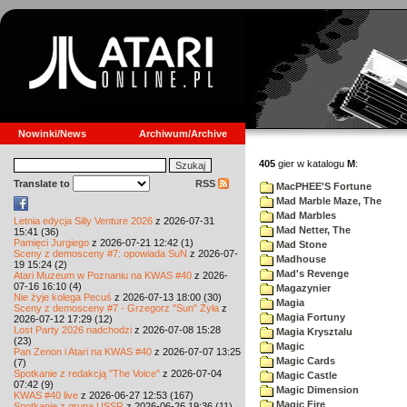
Nowinki/News
Archiwum/Archive
405
gier w katalogu
M
:
Translate to
RSS
MacPHEE'S Fortune
Mad Marble Maze, The
Mad Marbles
Letnia edycja Silly Venture 2026
z 2026-07-31
Mad Netter, The
15:41 (36)
Pamięci Jurgiego
z 2026-07-21 12:42 (1)
Mad Stone
Sceny z demosceny #7: opowiada SuN
z 2026-07-
Madhouse
19 15:24 (2)
Mad's Revenge
Atari Muzeum w Poznaniu na KWAS #40
z 2026-
07-16 16:10 (4)
Magazynier
Nie żyje kolega Pecuś
z 2026-07-13 18:00 (30)
Magia
Sceny z demosceny #7 - Grzegorz "Sun" Żyła
z
Magia Fortuny
2026-07-12 17:29 (12)
Lost Party 2026 nadchodzi
z 2026-07-08 15:28
Magia Krysztalu
(23)
Magic
Pan Zenon i Atari na KWAS #40
z 2026-07-07 13:25
Magic Cards
(7)
Spotkanie z redakcją "The Voice"
z 2026-07-04
Magic Castle
07:42 (9)
Magic Dimension
KWAS #40 live
z 2026-06-27 12:53 (167)
Magic Fire
Spotkanie z grupą USSR
z 2026-06-26 19:36 (11)