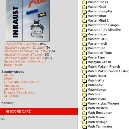
Master Chess
Master Head
Master Kung-Fu
Master Mind
Master Mind 1
Master of the Lamps
Master of the Mindfire
Masterblazer
MasterIt 2015
Mastermatch
Czasopisma: 714 sztuk
(185)
Materiały scenowe: 32 sztuki
(9)
Mastermind
Materiały książkowe: 141 sztuk
(55)
Masters of Time
Materiały firmowe: 27 sztuk
(20)
MasterType
Materiały o grach: 351 sztuk
(211)
Spiżarnia Voya na Chomikuj.pl
Maszyna Czasu
Bajtek Redux
Match Maker - French
Match Maker - World Histor
Zasoby wiedzy
Atariki
Match Racer
XWiki
Match Wits
Gury's Atari 8-bit Forever
Matchbox
Atarimania
Atari Archives
Matchboxes
Drygol's Retro Hacks
Matches
XL Search
Matematyka
Kontakt
Matematyka (Mirage)
Math Busters
HI SCORE CAFÉ
Math Encounter
Math Game
Math Mileage
Math Terminator