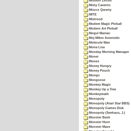
Mission Zircon
Misty Caverns
Miszcz Qwerty
MITE
Mixtrood
Modem Magic Pinball
Modern Art Pinball
Mogul Maniac
Moj Mikro Asteroids
Molecule Man
Mona Lisa
Monday Morning Manager
Moner
Monex
Money Hungry
Money Pouch
Mongo
Mongoose
Monkey Magic
Monkey Up a Tree
Monkeymath
Monopoly
Monopoly (Atari Star BBS)
Monopoly Games Disk
Monopoly (Seehaus, J.)
Monster Bash
Monster Hunt
Monster Maze