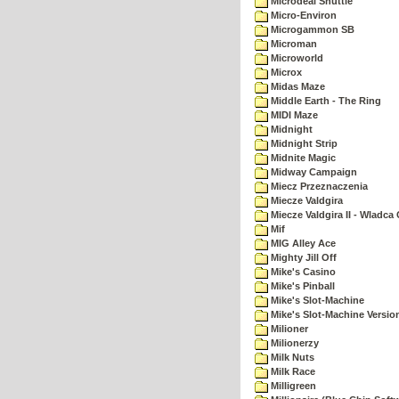
Microdeal Shuttle
Micro-Environ
Microgammon SB
Microman
Microworld
Microx
Midas Maze
Middle Earth - The Ring
MIDI Maze
Midnight
Midnight Strip
Midnite Magic
Midway Campaign
Miecz Przeznaczenia
Miecze Valdgira
Miecze Valdgira II - Wladca
Mif
MIG Alley Ace
Mighty Jill Off
Mike's Casino
Mike's Pinball
Mike's Slot-Machine
Mike's Slot-Machine Version
Milioner
Milionerzy
Milk Nuts
Milk Race
Milligreen