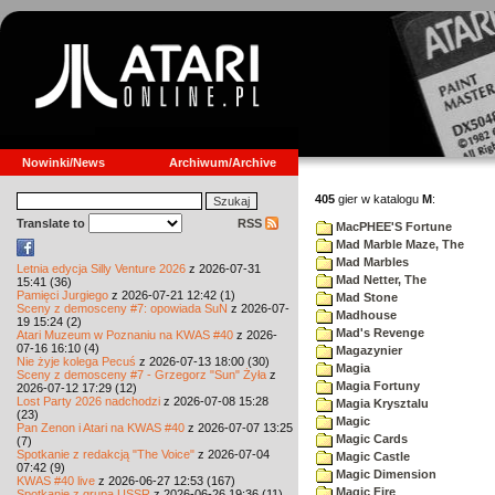
Nowinki/News
Archiwum/Archive
405
gier w katalogu
M
:
Translate to
RSS
MacPHEE'S Fortune
Mad Marble Maze, The
Mad Marbles
Letnia edycja Silly Venture 2026
z 2026-07-31
Mad Netter, The
15:41 (36)
Pamięci Jurgiego
z 2026-07-21 12:42 (1)
Mad Stone
Sceny z demosceny #7: opowiada SuN
z 2026-07-
Madhouse
19 15:24 (2)
Mad's Revenge
Atari Muzeum w Poznaniu na KWAS #40
z 2026-
07-16 16:10 (4)
Magazynier
Nie żyje kolega Pecuś
z 2026-07-13 18:00 (30)
Magia
Sceny z demosceny #7 - Grzegorz "Sun" Żyła
z
Magia Fortuny
2026-07-12 17:29 (12)
Lost Party 2026 nadchodzi
z 2026-07-08 15:28
Magia Krysztalu
(23)
Magic
Pan Zenon i Atari na KWAS #40
z 2026-07-07 13:25
Magic Cards
(7)
Spotkanie z redakcją "The Voice"
z 2026-07-04
Magic Castle
07:42 (9)
Magic Dimension
KWAS #40 live
z 2026-06-27 12:53 (167)
Magic Fire
Spotkanie z grupą USSR
z 2026-06-26 19:36 (11)