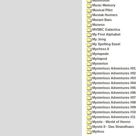
Mushroom
Music Memory
Musical Pilot
Mustak Hunters
Mutant Bats
Muxeso
MVSBC Galactica
My First Alphabet
My Jong
My Spelling Easel
Mychess II
Myriapede
Myriapod
Mysterion
Mysterious Adventures #01
Mysterious Adventures #02
Mysterious Adventures #03 
Mysterious Adventures #04 
Mysterious Adventures #05 
Mysterious Adventures #06 
Mysterious Adventures #07 
Mysterious Adventures #08 
Mysterious Adventures #09
Mysterious Adventures #10 -
Mysterious Adventures #11
Mystix - World of Horror
Mystix II - Das Strandhaus
Mythos