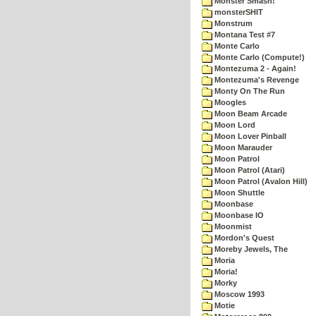
Monster Smash!
monsterSHIT
Monstrum
Montana Test #7
Monte Carlo
Monte Carlo (Compute!)
Montezuma 2 - Again!
Montezuma's Revenge
Monty On The Run
Moogles
Moon Beam Arcade
Moon Lord
Moon Lover Pinball
Moon Marauder
Moon Patrol
Moon Patrol (Atari)
Moon Patrol (Avalon Hill)
Moon Shuttle
Moonbase
Moonbase IO
Moonmist
Mordon's Quest
Moreby Jewels, The
Moria
Moria!
Morky
Moscow 1993
Motie