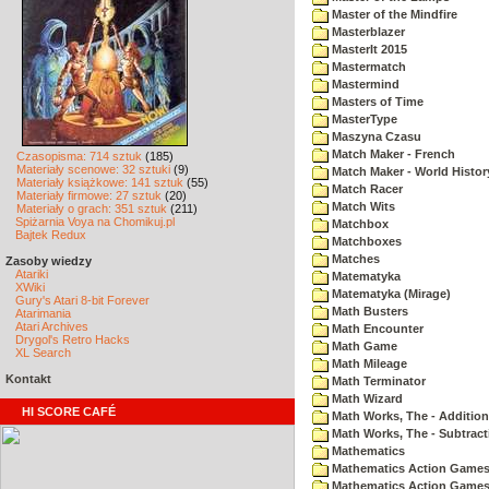
Master of the Mindfire
Masterblazer
MasterIt 2015
Mastermatch
Mastermind
Masters of Time
MasterType
Maszyna Czasu
Match Maker - French
Czasopisma: 714 sztuk
(185)
Materiały scenowe: 32 sztuki
(9)
Match Maker - World Histor
Materiały książkowe: 141 sztuk
(55)
Match Racer
Materiały firmowe: 27 sztuk
(20)
Match Wits
Materiały o grach: 351 sztuk
(211)
Spiżarnia Voya na Chomikuj.pl
Matchbox
Bajtek Redux
Matchboxes
Matches
Zasoby wiedzy
Atariki
Matematyka
XWiki
Matematyka (Mirage)
Gury's Atari 8-bit Forever
Math Busters
Atarimania
Atari Archives
Math Encounter
Drygol's Retro Hacks
Math Game
XL Search
Math Mileage
Kontakt
Math Terminator
Math Wizard
HI SCORE CAFÉ
Math Works, The - Addition
Math Works, The - Subtract
Mathematics
Mathematics Action Games 
Mathematics Action Games