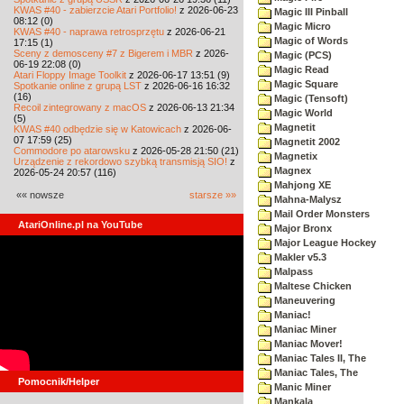
KWAS #40 - zabierzcie Atari Portfolio!
z 2026-06-23
Magic III Pinball
08:12 (0)
Magic Micro
KWAS #40 - naprawa retrosprzętu
z 2026-06-21
Magic of Words
17:15 (1)
Sceny z demosceny #7 z Bigerem i MBR
z 2026-
Magic (PCS)
06-19 22:08 (0)
Magic Read
Atari Floppy Image Toolkit
z 2026-06-17 13:51 (9)
Magic Square
Spotkanie online z grupą LST
z 2026-06-16 16:32
(16)
Magic (Tensoft)
Recoil zintegrowany z macOS
z 2026-06-13 21:34
Magic World
(5)
Magnetit
KWAS #40 odbędzie się w Katowicach
z 2026-06-
07 17:59 (25)
Magnetit 2002
Commodore po atarowsku
z 2026-05-28 21:50 (21)
Magnetix
Urządzenie z rekordowo szybką transmisją SIO!
z
Magnex
2026-05-24 20:57 (116)
Mahjong XE
«« nowsze
starsze »»
Mahna-Malysz
Mail Order Monsters
AtariOnline.pl na YouTube
Major Bronx
Major League Hockey
Makler v5.3
Malpass
Maltese Chicken
Maneuvering
Maniac!
Maniac Miner
Maniac Mover!
Maniac Tales II, The
Maniac Tales, The
Pomocnik/Helper
Manic Miner
Mankala