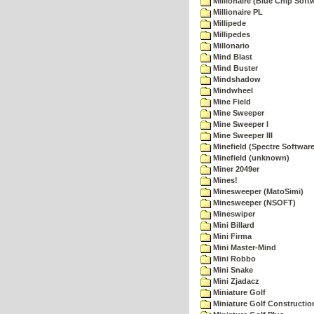
Millionaire (Blue Chip Soft
Millionaire PL
Millipede
Millipedes
Millonario
Mind Blast
Mind Buster
Mindshadow
Mindwheel
Mine Field
Mine Sweeper
Mine Sweeper I
Mine Sweeper III
Minefield (Spectre Software
Minefield (unknown)
Miner 2049er
Mines!
Minesweeper (MatoSimi)
Minesweeper (NSOFT)
Mineswiper
Mini Billard
Mini Firma
Mini Master-Mind
Mini Robbo
Mini Snake
Mini Zjadacz
Miniature Golf
Miniature Golf Constructio