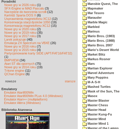
Poradniki
Mansbie Quest, The
Nowe gry w 2026 roku
(1)
SFX-Engine w MAD Pascalu
(3)
Mapmaker
Narzędzie do tworzenia scrolli
(12)
Mar Tesoro
Kartridż Sparta DOS X
(6)
Marauder
Usprawnienia magnetofonu XC12
(12)
Konserwacja stacji dysków 1050
(19)
Marble Magic
Konserwacja magnetofonu XC12
(15)
Marbled
Nowe gry w 2020 roku
(2)
Marinus
Nowe gry w 2019 roku
(35)
Nowe gry w 2017 roku
(3)
Mario Bros. (1983)
Larek pokazuje
(40)
Mario Bros. (1988)
Emulacja ZX Spectrum na VBXE
(26)
Mario Bros. 2007
Nowe gry w 2016 roku
(7)
Nowe gry w 2015 roku
(4)
Mario's Desert World
Partycjonowanie karty SIDE (APT/FAT16/FAT32)
Market Blitz
(1)
Markus Rosner
BMPVIEW
(34)
Atari ST dla opornych
(75)
Mars
Nowe gry w 2014 roku
(19)
Martian Explorer
Tritone engine
(11)
Marvel Adventure
QChan Engine
(6)
Mary Poppins
nowsze
starsze
M-A-S-H
Mashed Turtles
Emulatory
Mask of the Sun, The
Emulator Atari800Win
Emulator Atari800Win PLus 4.0 (Windows)
Masox
Emulator Atari++ (multiplatform)
Master Blaster
Emulator Altirra (Windows)
Master Chess
Biblioteka Atarowca
Master Head
Master Kung-Fu
Master Mind
Master Mind 1
Master of the Lamps