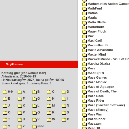
Mathematics Action Games 
MathFun!
Matma
Matrix
Matta Blatta
Matterhorn
Mauer Fluch
Max
Maxi Golf
Maximillian B
Max's Adventure
Maxter Mind
Maxwell Manor - Skull of 
Mayska Dlazba
Gry/Games
Maze
Katalog gier (konwencja Kaz)
MAZE (FR)
Aktualizacja: 2026-07-19
Maze Games
Liczba katalogów: 8878, liczba plików: 40040
Maze Maniac
Zmian katalogów: 1, zmian plików: 1
Maze of Agdagon
Maze of Death, The
0-9
A
B
C
D
Maze Race
E
F
G
H
I
Maze Rider
Maze (Sawfish Software)
J
K
L
M
N
Maze (Sleepy)
O
P
Q
R
S
Maze War
Mazerunner
T
U
V
W
X
Mazezam
Y
Z
inne
Mean 18