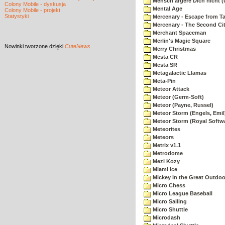
Mensch ärgere Dich nicht 
Colony Mobile - dyskusja
Mental Age
Colony Mobile - projekt
Statystyki
Mercenary - Escape from T
Mercenary - The Second Ci
Merchant Spaceman
Merlin's Magic Square
Nowinki
tworzone dzięki
CuteNews
Merry Christmas
Mesta CR
Mesta SR
Metagalactic Llamas
Meta-Pin
Meteor Attack
Meteor (Germ-Soft)
Meteor (Payne, Russel)
Meteor Storm (Engels, Emil
Meteor Storm (Royal Softw
Meteorites
Meteors
Metrix v1.1
Metrodome
Mezi Kozy
Miami Ice
Mickey in the Great Outdoo
Micro Chess
Micro League Baseball
Micro Sailing
Micro Shuttle
Microdash