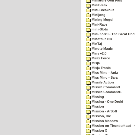
Miniature Golf Plus
MiniBreak
Mini-Breakout
Minijong
Mining Mogul
Mini-Race
mini-Slots
Mini-Zork I - The Great Un
Minotaur 16k
MinTaj
Minute Magic
Miny v2.0
Mirax Force
Misja
Misja Tronic
Miss Mind - Ania
Miss Mind - Sara
Missile Action
Missile Command
Missile Command+
Missing
Missing - One Droid
Mission
Mission - ArSoft
Mission, Die
Mission Moscow
Mission on Thunderhead - 
Mission X