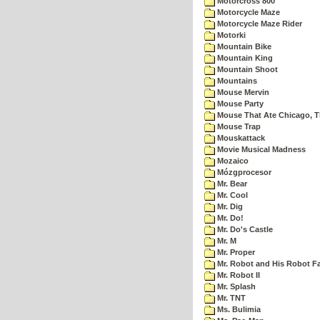
Motorcross 800
Motorcycle Maze
Motorcycle Maze Rider
Motorki
Mountain Bike
Mountain King
Mountain Shoot
Mountains
Mouse Mervin
Mouse Party
Mouse That Ate Chicago, 
Mouse Trap
Mouskattack
Movie Musical Madness
Mozaico
Mózgprocesor
Mr. Bear
Mr. Cool
Mr. Dig
Mr. Do!
Mr. Do's Castle
Mr. M
Mr. Proper
Mr. Robot and His Robot F
Mr. Robot II
Mr. Splash
Mr. TNT
Ms. Bulimia