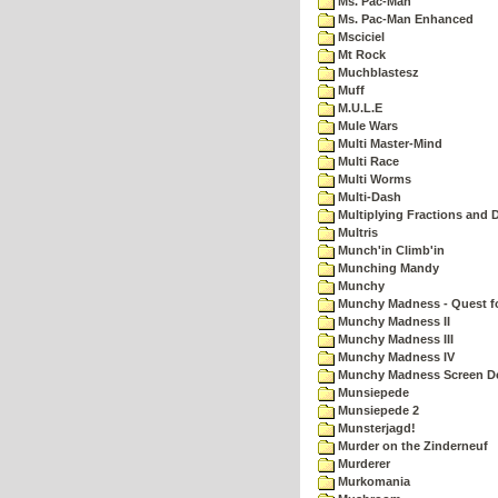
Ms. Pac-Man
Ms. Pac-Man Enhanced
Msciciel
Mt Rock
Muchblastesz
Muff
M.U.L.E
Mule Wars
Multi Master-Mind
Multi Race
Multi Worms
Multi-Dash
Multiplying Fractions and D
Multris
Munch'in Climb'in
Munching Mandy
Munchy
Munchy Madness - Quest fo
Munchy Madness II
Munchy Madness III
Munchy Madness IV
Munchy Madness Screen D
Munsiepede
Munsiepede 2
Munsterjagd!
Murder on the Zinderneuf
Murderer
Murkomania