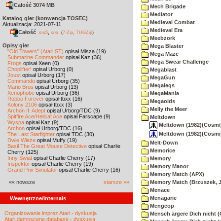
Całość 3074 MB
Mech Brigade
Mediator
Katalog gier (konwencja TOSEC)
Medieval Combat
Aktualizacja: 2021-07-11
Medieval Era
Całość
,
md5
sha
(
7-Zip
,
TUGZip
)
Meebzork
Opisy gier
Mega Blaster
"Old Towers" (Atari ST)
opisał Misza (19)
Mega Maze
Submarine Commander
opisał Kaz (36)
Mega Swear Challenge
Frogs
opisał Xeen (0)
Choplifter!
opisał Urborg (0)
Megablast
Joust
opisał Urborg (17)
MegaGun
Commando
opisał Urborg (35)
Megalegs
Mario Bros
opisał Urborg (13)
Xenophobe
opisał Urborg (36)
MegaMania
Robbo Forever
opisał tbxx (16)
Megaoids
Kolony 2106
opisał tbxx (3)
Melly the Meer
Archon II: Adept
opisał Urborg/TDC (9)
Spitfire Ace/Hellcat Ace
opisał Farscape (9)
Meltdown
Wyspa
opisał Kaz (9)
Meltdown (1982)(Cosmi)(
Archon
opisał Urborg/TDC (16)
Meltdown (1982)(Cosmi)
The Last Starfighter
opisał TDC (30)
Dwie Wieże
opisał Muffy (19)
Melt-Down
Basil The Great Mouse Detective
opisał Charlie
Memorice
Cherry (125)
Inny Świat
opisał Charlie Cherry (17)
Memory
Inspektor
opisał Charlie Cherry (19)
Memory Manor
Grand Prix Simulator
opisał Charlie Cherry (16)
Memory Match (APX)
«« nowsze
starsze »»
Memory Match (Brzuszek, 
Menace
Menagarie
Wewnętrzne/Internals
Mengcop
Organizowanie imprez Atari - dyskusja
Mensch ärgere Dich nicht 
Atari demoscene database - dyskusja