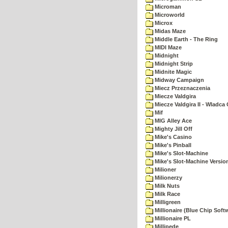
Microman
Microworld
Microx
Midas Maze
Middle Earth - The Ring
MIDI Maze
Midnight
Midnight Strip
Midnite Magic
Midway Campaign
Miecz Przeznaczenia
Miecze Valdgira
Miecze Valdgira II - Wladca
Mif
MIG Alley Ace
Mighty Jill Off
Mike's Casino
Mike's Pinball
Mike's Slot-Machine
Mike's Slot-Machine Version
Milioner
Milionerzy
Milk Nuts
Milk Race
Milligreen
Millionaire (Blue Chip Soft
Millionaire PL
Millipede