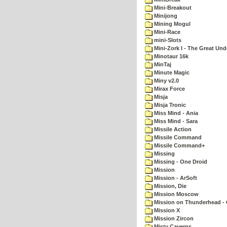
Mini-Breakout
Minijong
Mining Mogul
Mini-Race
mini-Slots
Mini-Zork I - The Great Un
Minotaur 16k
MinTaj
Minute Magic
Miny v2.0
Mirax Force
Misja
Misja Tronic
Miss Mind - Ania
Miss Mind - Sara
Missile Action
Missile Command
Missile Command+
Missing
Missing - One Droid
Mission
Mission - ArSoft
Mission, Die
Mission Moscow
Mission on Thunderhead - 
Mission X
Mission Zircon
Misty Caverns