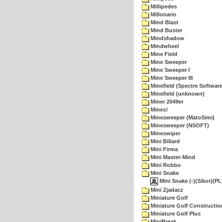
Millipedes
Millonario
Mind Blast
Mind Buster
Mindshadow
Mindwheel
Mine Field
Mine Sweeper
Mine Sweeper I
Mine Sweeper III
Minefield (Spectre Software
Minefield (unknown)
Miner 2049er
Mines!
Minesweeper (MatoSimi)
Minesweeper (NSOFT)
Mineswiper
Mini Billard
Mini Firma
Mini Master-Mind
Mini Robbo
Mini Snake
Mini Snake (-)(Sikor)(PL
Mini Zjadacz
Miniature Golf
Miniature Golf Constructio
Miniature Golf Plus
MiniBreak