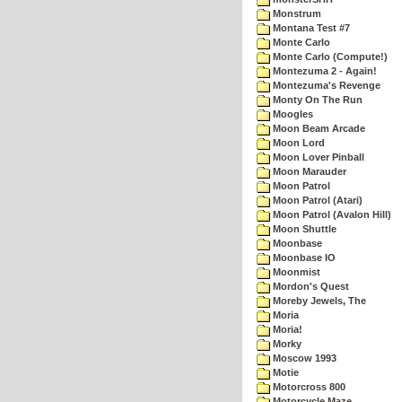
Monstrum
Montana Test #7
Monte Carlo
Monte Carlo (Compute!)
Montezuma 2 - Again!
Montezuma's Revenge
Monty On The Run
Moogles
Moon Beam Arcade
Moon Lord
Moon Lover Pinball
Moon Marauder
Moon Patrol
Moon Patrol (Atari)
Moon Patrol (Avalon Hill)
Moon Shuttle
Moonbase
Moonbase IO
Moonmist
Mordon's Quest
Moreby Jewels, The
Moria
Moria!
Morky
Moscow 1993
Motie
Motorcross 800
Motorcycle Maze