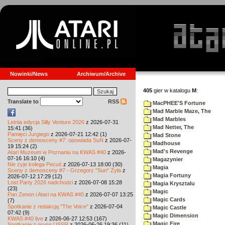
Nowinki/News
Archiwum/Archive
405
gier w katalogu
M
:
Translate to
RSS
MacPHEE'S Fortune
Mad Marble Maze, The
Mad Marbles
Letnia edycja Silly Venture 2026
z 2026-07-31
Mad Netter, The
15:41 (36)
Pamięci Jurgiego
z 2026-07-21 12:42 (1)
Mad Stone
Sceny z demosceny #7: opowiada SuN
z 2026-07-
Madhouse
19 15:24 (2)
Mad's Revenge
Atari Muzeum w Poznaniu na KWAS #40
z 2026-
07-16 16:10 (4)
Magazynier
Nie żyje kolega Pecuś
z 2026-07-13 18:00 (30)
Magia
Sceny z demosceny #7 - Grzegorz "Sun" Żyła
z
Magia Fortuny
2026-07-12 17:29 (12)
Lost Party 2026 nadchodzi
z 2026-07-08 15:28
Magia Krysztalu
(23)
Magic
Pan Zenon i Atari na KWAS #40
z 2026-07-07 13:25
Magic Cards
(7)
Spotkanie z redakcją "The Voice"
z 2026-07-04
Magic Castle
07:42 (9)
Magic Dimension
KWAS #40 live
z 2026-06-27 12:53 (167)
Magic Fire
Spotkanie z grupą USSR
z 2026-06-26 19:36 (11)