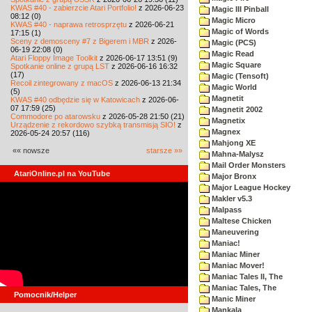
KWAS #40 - zabierzcie Atari Portfolio!
z 2026-06-23
Magic III Pinball
08:12 (0)
Magic Micro
KWAS #40 - naprawa retrosprzętu
z 2026-06-21
Magic of Words
17:15 (1)
Sceny z demosceny #7 z Bigerem i MBR
z 2026-
Magic (PCS)
06-19 22:08 (0)
Magic Read
Atari Floppy Image Toolkit
z 2026-06-17 13:51 (9)
Magic Square
Spotkanie online z grupą LST
z 2026-06-16 16:32
(17)
Magic (Tensoft)
Recoil zintegrowany z macOS
z 2026-06-13 21:34
Magic World
(5)
Magnetit
KWAS #40 odbędzie się w Katowicach
z 2026-06-
07 17:59 (25)
Magnetit 2002
Commodore po atarowsku
z 2026-05-28 21:50 (21)
Magnetix
Urządzenie z rekordowo szybką transmisją SIO!
z
Magnex
2026-05-24 20:57 (116)
Mahjong XE
«« nowsze
starsze »»
Mahna-Malysz
Mail Order Monsters
AtariOnline.pl na YouTube
Major Bronx
Major League Hockey
Makler v5.3
Malpass
Maltese Chicken
Maneuvering
Maniac!
Maniac Miner
Maniac Mover!
Maniac Tales II, The
Maniac Tales, The
Pomocnik/Helper
Manic Miner
Mankala