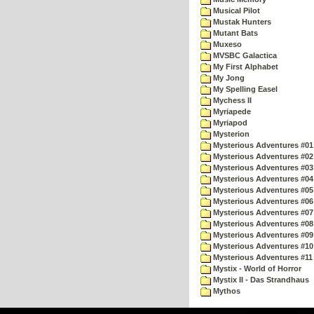
Musical Pilot
Mustak Hunters
Mutant Bats
Muxeso
MVSBC Galactica
My First Alphabet
My Jong
My Spelling Easel
Mychess II
Myriapede
Myriapod
Mysterion
Mysterious Adventures #01
Mysterious Adventures #02
Mysterious Adventures #03 
Mysterious Adventures #04 
Mysterious Adventures #05 
Mysterious Adventures #06 
Mysterious Adventures #07 
Mysterious Adventures #08 
Mysterious Adventures #09
Mysterious Adventures #10 -
Mysterious Adventures #11
Mystix - World of Horror
Mystix II - Das Strandhaus
Mythos