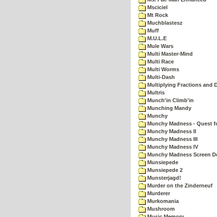
Msciciel
Mt Rock
Muchblastesz
Muff
M.U.L.E
Mule Wars
Multi Master-Mind
Multi Race
Multi Worms
Multi-Dash
Multiplying Fractions and D
Multris
Munch'in Climb'in
Munching Mandy
Munchy
Munchy Madness - Quest fo
Munchy Madness II
Munchy Madness III
Munchy Madness IV
Munchy Madness Screen D
Munsiepede
Munsiepede 2
Munsterjagd!
Murder on the Zinderneuf
Murderer
Murkomania
Mushroom
Music Memory