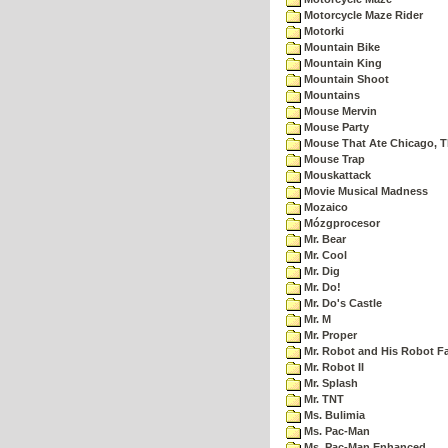
Motorcycle Maze Rider
Motorki
Mountain Bike
Mountain King
Mountain Shoot
Mountains
Mouse Mervin
Mouse Party
Mouse That Ate Chicago, 
Mouse Trap
Mouskattack
Movie Musical Madness
Mozaico
Mózgprocesor
Mr. Bear
Mr. Cool
Mr. Dig
Mr. Do!
Mr. Do's Castle
Mr. M
Mr. Proper
Mr. Robot and His Robot F
Mr. Robot II
Mr. Splash
Mr. TNT
Ms. Bulimia
Ms. Pac-Man
Ms. Pac-Man Enhanced