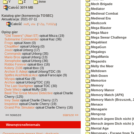
Y
Z
inne
Mech Brigade
Całość 3074 MB
Mediator
Medieval Combat
Katalog gier (konwencja TOSEC)
Medieval Era
Aktualizacja: 2021-07-11
Meebzork
Całość
,
md5
sha
(
7-Zip
,
TUGZip
)
Mega Blaster
Opisy gier
Mega Maze
"Old Towers" (Atari ST)
opisał Misza (19)
Mega Swear Challenge
Submarine Commander
opisał Kaz (36)
Megablast
Frogs
opisał Xeen (0)
Choplifter!
opisał Urborg (0)
MegaGun
Joust
opisał Urborg (17)
Megalegs
Commando
opisał Urborg (35)
MegaMania
Mario Bros
opisał Urborg (13)
Xenophobe
opisał Urborg (36)
Megaoids
Robbo Forever
opisał tbxx (16)
Melly the Meer
Kolony 2106
opisał tbxx (3)
Meltdown
Archon II: Adept
opisał Urborg/TDC (9)
Spitfire Ace/Hellcat Ace
opisał Farscape (9)
Melt-Down
Wyspa
opisał Kaz (9)
Memorice
Archon
opisał Urborg/TDC (16)
Memory
The Last Starfighter
opisał TDC (30)
Dwie Wieże
opisał Muffy (19)
Memory Manor
Basil The Great Mouse Detective
opisał Charlie
Memory Match (APX)
Cherry (125)
Memory Match (Brzuszek, 
Inny Świat
opisał Charlie Cherry (17)
Inspektor
opisał Charlie Cherry (19)
Menace
Grand Prix Simulator
opisał Charlie Cherry (16)
Menagarie
Mengcop
«« nowsze
starsze »»
Mensch ärgere Dich nicht 
Mensch ärgere Dich nicht 
Wewnętrzne/Internals
Mental Age
Mercenary - Escape from T
Organizowanie imprez Atari - dyskusja