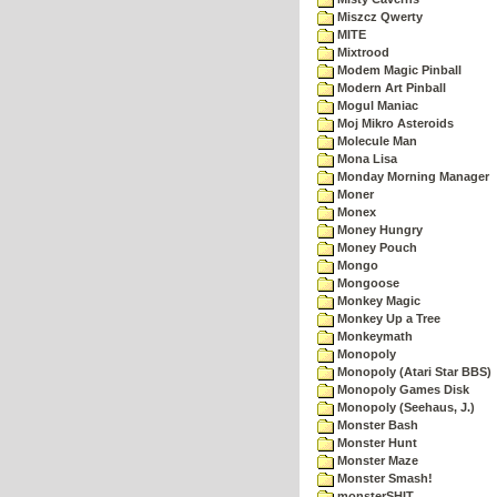
Miszcz Qwerty
MITE
Mixtrood
Modem Magic Pinball
Modern Art Pinball
Mogul Maniac
Moj Mikro Asteroids
Molecule Man
Mona Lisa
Monday Morning Manager
Moner
Monex
Money Hungry
Money Pouch
Mongo
Mongoose
Monkey Magic
Monkey Up a Tree
Monkeymath
Monopoly
Monopoly (Atari Star BBS)
Monopoly Games Disk
Monopoly (Seehaus, J.)
Monster Bash
Monster Hunt
Monster Maze
Monster Smash!
monsterSHIT