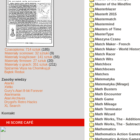
Master of the Mindfire
Masterblazer
MasterIt 2015
Mastermatch
Mastermind
Masters of Time
MasterType
Maszyna Czasu
Match Maker - French
Match Maker - World Histor
Czasopisma: 714 sztuk
(185)
Materiały scenowe: 32 sztuki
(9)
Match Racer
Materiały książkowe: 141 sztuk
(55)
Match Wits
Materiały firmowe: 27 sztuk
(20)
Matchbox
Materiały o grach: 351 sztuk
(211)
Spiżarnia Voya na Chomikuj.pl
Matchboxes
Bajtek Redux
Matches
Matematyka
Zasoby wiedzy
Atariki
Matematyka (Mirage)
XWiki
Math Busters
Gury's Atari 8-bit Forever
Math Encounter
Atarimania
Atari Archives
Math Game
Drygol's Retro Hacks
Math Mileage
XL Search
Math Terminator
Kontakt
Math Wizard
Math Works, The - Addition
HI SCORE CAFÉ
Math Works, The - Subtract
Mathematics
Mathematics Action Games 
Mathematics Action Games