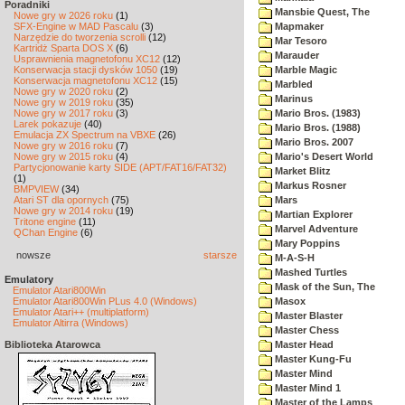
Poradniki
Mansbie Quest, The
Nowe gry w 2026 roku
(1)
SFX-Engine w MAD Pascalu
(3)
Mapmaker
Narzędzie do tworzenia scrolli
(12)
Mar Tesoro
Kartridż Sparta DOS X
(6)
Marauder
Usprawnienia magnetofonu XC12
(12)
Konserwacja stacji dysków 1050
(19)
Marble Magic
Konserwacja magnetofonu XC12
(15)
Marbled
Nowe gry w 2020 roku
(2)
Marinus
Nowe gry w 2019 roku
(35)
Nowe gry w 2017 roku
(3)
Mario Bros. (1983)
Larek pokazuje
(40)
Mario Bros. (1988)
Emulacja ZX Spectrum na VBXE
(26)
Mario Bros. 2007
Nowe gry w 2016 roku
(7)
Nowe gry w 2015 roku
(4)
Mario's Desert World
Partycjonowanie karty SIDE (APT/FAT16/FAT32)
Market Blitz
(1)
Markus Rosner
BMPVIEW
(34)
Atari ST dla opornych
(75)
Mars
Nowe gry w 2014 roku
(19)
Martian Explorer
Tritone engine
(11)
Marvel Adventure
QChan Engine
(6)
Mary Poppins
nowsze
starsze
M-A-S-H
Mashed Turtles
Emulatory
Mask of the Sun, The
Emulator Atari800Win
Emulator Atari800Win PLus 4.0 (Windows)
Masox
Emulator Atari++ (multiplatform)
Master Blaster
Emulator Altirra (Windows)
Master Chess
Biblioteka Atarowca
Master Head
Master Kung-Fu
Master Mind
Master Mind 1
Master of the Lamps