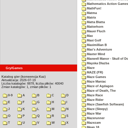
Mathematics Action Games 
MathFun!
Matma
Matrix
Matta Blatta
Matterhorn
Mauer Fluch
Max
Maxi Golf
Maximillian B
Max's Adventure
Maxter Mind
Maxwell Manor - Skull of 
Mayska Dlazba
Maze
Gry/Games
MAZE (FR)
Katalog gier (konwencja Kaz)
Maze Games
Aktualizacja: 2026-07-19
Maze Maniac
Liczba katalogów: 8878, liczba plików: 40040
Maze of Agdagon
Zmian katalogów: 1, zmian plików: 1
Maze of Death, The
0-9
A
B
C
D
Maze Race
Maze Rider
E
F
G
H
I
Maze (Sawfish Software)
J
K
L
M
N
Maze (Sleepy)
Maze War
O
P
Q
R
S
Mazerunner
T
U
V
W
X
Mazezam
Mean 18