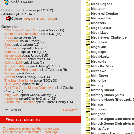
Całość 3074 MB
Mech Brigade
Mediator
Katalog gier (konwencja TOSEC)
Medieval Combat
Aktualizacja: 2021-07-11
Medieval Era
Całość
,
md5
sha
(
7-Zip
,
TUGZip
)
Meebzork
Opisy gier
Mega Blaster
"Old Towers" (Atari ST)
opisał Misza (19)
Mega Maze
Submarine Commander
opisał Kaz (36)
Frogs
opisał Xeen (0)
Mega Swear Challenge
Choplifter!
opisał Urborg (0)
Megablast
Joust
opisał Urborg (17)
MegaGun
Commando
opisał Urborg (35)
Mario Bros
opisał Urborg (13)
Megalegs
Xenophobe
opisał Urborg (36)
MegaMania
Robbo Forever
opisał tbxx (16)
Megaoids
Kolony 2106
opisał tbxx (3)
Archon II: Adept
opisał Urborg/TDC (9)
Melly the Meer
Spitfire Ace/Hellcat Ace
opisał Farscape (9)
Meltdown
Wyspa
opisał Kaz (9)
Melt-Down
Archon
opisał Urborg/TDC (16)
The Last Starfighter
opisał TDC (30)
Memorice
Dwie Wieże
opisał Muffy (19)
Memory
Basil The Great Mouse Detective
opisał Charlie
Memory Manor
Cherry (125)
Inny Świat
opisał Charlie Cherry (17)
Memory Match (APX)
Inspektor
opisał Charlie Cherry (19)
Memory Match (Brzuszek, 
Grand Prix Simulator
opisał Charlie Cherry (16)
Menace
Menagarie
«« nowsze
starsze »»
Mengcop
Mensch ärgere Dich nicht 
Wewnętrzne/Internals
Mensch ärgere Dich nicht 
Organizowanie imprez Atari - dyskusja
Mental Age
Atari demoscene database - dyskusja
Mercenary - Escape from T