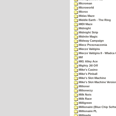
Microman
Microworld
Microx
Midas Maze
Middle Earth - The Ring
MIDI Maze
Midnight
Midnight Strip
Midnite Magic
Midway Campaign
Miecz Przeznaczenia
Miecze Valdgira
Miecze Valdgira II - Wladca
Mif
MIG Alley Ace
Mighty Jill Off
Mike's Casino
Mike's Pinball
Mike's Slot-Machine
Mike's Slot-Machine Version
Milioner
Milionerzy
Milk Nuts
Milk Race
Milligreen
Millionaire (Blue Chip Soft
Millionaire PL
Millipede