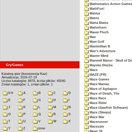
Mathematics Action Games 
MathFun!
Matma
Matrix
Matta Blatta
Matterhorn
Mauer Fluch
Max
Maxi Golf
Maximillian B
Max's Adventure
Maxter Mind
Maxwell Manor - Skull of 
Gry/Games
Mayska Dlazba
Maze
Katalog gier (konwencja Kaz)
MAZE (FR)
Aktualizacja: 2026-07-19
Maze Games
Liczba katalogów: 8878, liczba plików: 40040
Maze Maniac
Zmian katalogów: 1, zmian plików: 1
Maze of Agdagon
0-9
A
B
C
D
Maze of Death, The
Maze Race
E
F
G
H
I
Maze Rider
J
K
L
M
N
Maze (Sawfish Software)
Maze (Sleepy)
O
P
Q
R
S
Maze War
T
U
V
W
X
Mazerunner
Mazezam
Y
Z
inne
Mean 18