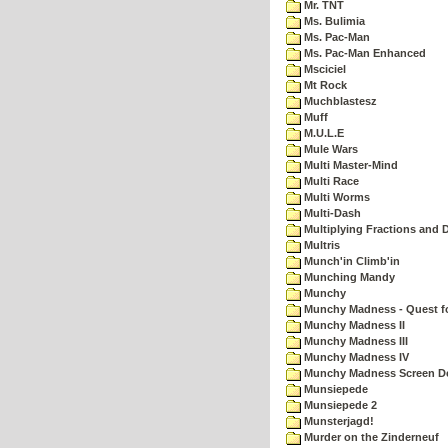
Mr. TNT
Ms. Bulimia
Ms. Pac-Man
Ms. Pac-Man Enhanced
Msciciel
Mt Rock
Muchblastesz
Muff
M.U.L.E
Mule Wars
Multi Master-Mind
Multi Race
Multi Worms
Multi-Dash
Multiplying Fractions and D
Multris
Munch'in Climb'in
Munching Mandy
Munchy
Munchy Madness - Quest fo
Munchy Madness II
Munchy Madness III
Munchy Madness IV
Munchy Madness Screen D
Munsiepede
Munsiepede 2
Munsterjagd!
Murder on the Zinderneuf