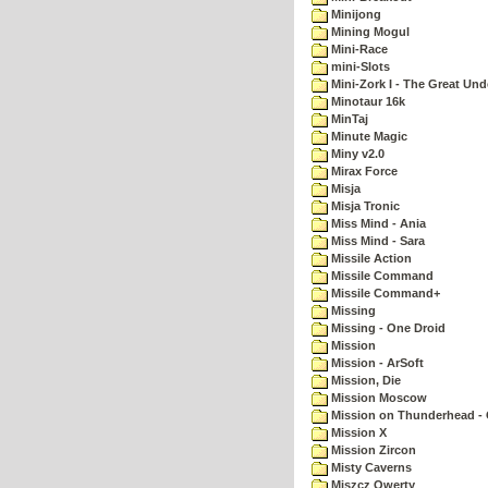
Minijong
Mining Mogul
Mini-Race
mini-Slots
Mini-Zork I - The Great Un
Minotaur 16k
MinTaj
Minute Magic
Miny v2.0
Mirax Force
Misja
Misja Tronic
Miss Mind - Ania
Miss Mind - Sara
Missile Action
Missile Command
Missile Command+
Missing
Missing - One Droid
Mission
Mission - ArSoft
Mission, Die
Mission Moscow
Mission on Thunderhead - 
Mission X
Mission Zircon
Misty Caverns
Miszcz Qwerty