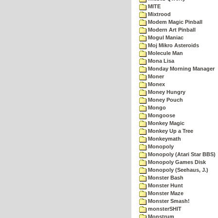
MITE
Mixtrood
Modem Magic Pinball
Modern Art Pinball
Mogul Maniac
Moj Mikro Asteroids
Molecule Man
Mona Lisa
Monday Morning Manager
Moner
Monex
Money Hungry
Money Pouch
Mongo
Mongoose
Monkey Magic
Monkey Up a Tree
Monkeymath
Monopoly
Monopoly (Atari Star BBS)
Monopoly Games Disk
Monopoly (Seehaus, J.)
Monster Bash
Monster Hunt
Monster Maze
Monster Smash!
monsterSHIT
Monstrum