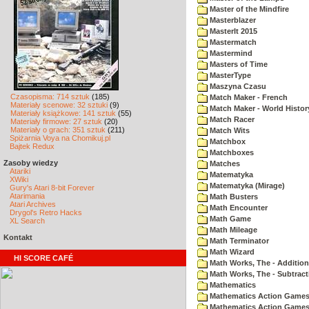
Master of the Mindfire
Masterblazer
MasterIt 2015
Mastermatch
Mastermind
Masters of Time
MasterType
Maszyna Czasu
Czasopisma: 714 sztuk
(185)
Match Maker - French
Materiały scenowe: 32 sztuki
(9)
Match Maker - World Histor
Materiały książkowe: 141 sztuk
(55)
Match Racer
Materiały firmowe: 27 sztuk
(20)
Materiały o grach: 351 sztuk
(211)
Match Wits
Spiżarnia Voya na Chomikuj.pl
Matchbox
Bajtek Redux
Matchboxes
Zasoby wiedzy
Matches
Atariki
Matematyka
XWiki
Matematyka (Mirage)
Gury's Atari 8-bit Forever
Atarimania
Math Busters
Atari Archives
Math Encounter
Drygol's Retro Hacks
Math Game
XL Search
Math Mileage
Kontakt
Math Terminator
Math Wizard
HI SCORE CAFÉ
Math Works, The - Addition
Math Works, The - Subtract
Mathematics
Mathematics Action Games 
Mathematics Action Games