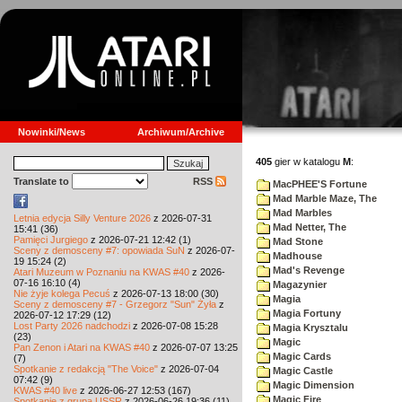
Nowinki/News
Archiwum/Archive
405
gier w katalogu
M
:
Translate to
RSS
MacPHEE'S Fortune
Mad Marble Maze, The
Mad Marbles
Letnia edycja Silly Venture 2026
z 2026-07-31
Mad Netter, The
15:41 (36)
Pamięci Jurgiego
z 2026-07-21 12:42 (1)
Mad Stone
Sceny z demosceny #7: opowiada SuN
z 2026-07-
Madhouse
19 15:24 (2)
Mad's Revenge
Atari Muzeum w Poznaniu na KWAS #40
z 2026-
07-16 16:10 (4)
Magazynier
Nie żyje kolega Pecuś
z 2026-07-13 18:00 (30)
Magia
Sceny z demosceny #7 - Grzegorz "Sun" Żyła
z
Magia Fortuny
2026-07-12 17:29 (12)
Lost Party 2026 nadchodzi
z 2026-07-08 15:28
Magia Krysztalu
(23)
Magic
Pan Zenon i Atari na KWAS #40
z 2026-07-07 13:25
Magic Cards
(7)
Spotkanie z redakcją "The Voice"
z 2026-07-04
Magic Castle
07:42 (9)
Magic Dimension
KWAS #40 live
z 2026-06-27 12:53 (167)
Magic Fire
Spotkanie z grupą USSR
z 2026-06-26 19:36 (11)