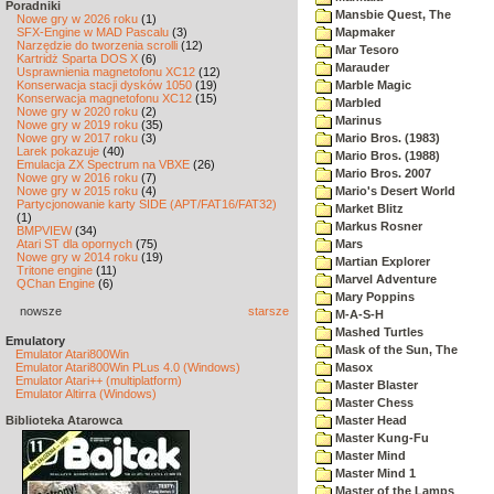
Poradniki
Mansbie Quest, The
Nowe gry w 2026 roku
(1)
SFX-Engine w MAD Pascalu
(3)
Mapmaker
Narzędzie do tworzenia scrolli
(12)
Mar Tesoro
Kartridż Sparta DOS X
(6)
Marauder
Usprawnienia magnetofonu XC12
(12)
Konserwacja stacji dysków 1050
(19)
Marble Magic
Konserwacja magnetofonu XC12
(15)
Marbled
Nowe gry w 2020 roku
(2)
Marinus
Nowe gry w 2019 roku
(35)
Nowe gry w 2017 roku
(3)
Mario Bros. (1983)
Larek pokazuje
(40)
Mario Bros. (1988)
Emulacja ZX Spectrum na VBXE
(26)
Mario Bros. 2007
Nowe gry w 2016 roku
(7)
Nowe gry w 2015 roku
(4)
Mario's Desert World
Partycjonowanie karty SIDE (APT/FAT16/FAT32)
Market Blitz
(1)
Markus Rosner
BMPVIEW
(34)
Atari ST dla opornych
(75)
Mars
Nowe gry w 2014 roku
(19)
Martian Explorer
Tritone engine
(11)
Marvel Adventure
QChan Engine
(6)
Mary Poppins
nowsze
starsze
M-A-S-H
Mashed Turtles
Emulatory
Mask of the Sun, The
Emulator Atari800Win
Emulator Atari800Win PLus 4.0 (Windows)
Masox
Emulator Atari++ (multiplatform)
Master Blaster
Emulator Altirra (Windows)
Master Chess
Biblioteka Atarowca
Master Head
Master Kung-Fu
Master Mind
Master Mind 1
Master of the Lamps