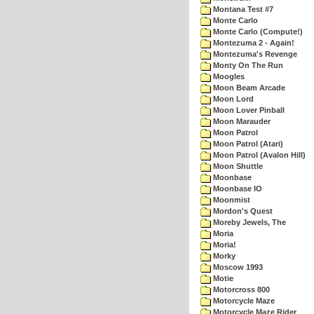
Montana Test #7
Monte Carlo
Monte Carlo (Compute!)
Montezuma 2 - Again!
Montezuma's Revenge
Monty On The Run
Moogles
Moon Beam Arcade
Moon Lord
Moon Lover Pinball
Moon Marauder
Moon Patrol
Moon Patrol (Atari)
Moon Patrol (Avalon Hill)
Moon Shuttle
Moonbase
Moonbase IO
Moonmist
Mordon's Quest
Moreby Jewels, The
Moria
Moria!
Morky
Moscow 1993
Motie
Motorcross 800
Motorcycle Maze
Motorcycle Maze Rider