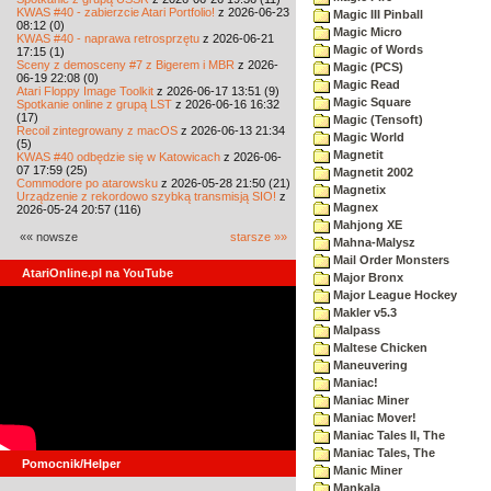
KWAS #40 - zabierzcie Atari Portfolio!
z 2026-06-23
Magic III Pinball
08:12 (0)
Magic Micro
KWAS #40 - naprawa retrosprzętu
z 2026-06-21
Magic of Words
17:15 (1)
Sceny z demosceny #7 z Bigerem i MBR
z 2026-
Magic (PCS)
06-19 22:08 (0)
Magic Read
Atari Floppy Image Toolkit
z 2026-06-17 13:51 (9)
Magic Square
Spotkanie online z grupą LST
z 2026-06-16 16:32
(17)
Magic (Tensoft)
Recoil zintegrowany z macOS
z 2026-06-13 21:34
Magic World
(5)
Magnetit
KWAS #40 odbędzie się w Katowicach
z 2026-06-
07 17:59 (25)
Magnetit 2002
Commodore po atarowsku
z 2026-05-28 21:50 (21)
Magnetix
Urządzenie z rekordowo szybką transmisją SIO!
z
Magnex
2026-05-24 20:57 (116)
Mahjong XE
«« nowsze
starsze »»
Mahna-Malysz
Mail Order Monsters
AtariOnline.pl na YouTube
Major Bronx
Major League Hockey
Makler v5.3
Malpass
Maltese Chicken
Maneuvering
Maniac!
Maniac Miner
Maniac Mover!
Maniac Tales II, The
Maniac Tales, The
Pomocnik/Helper
Manic Miner
Mankala