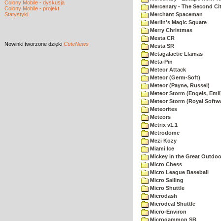
Colony Mobile - dyskusja
Mercenary - The Second Ci
Colony Mobile - projekt
Statystyki
Merchant Spaceman
Merlin's Magic Square
Merry Christmas
Mesta CR
Nowinki
tworzone dzięki
CuteNews
Mesta SR
Metagalactic Llamas
Meta-Pin
Meteor Attack
Meteor (Germ-Soft)
Meteor (Payne, Russel)
Meteor Storm (Engels, Emil
Meteor Storm (Royal Softw
Meteorites
Meteors
Metrix v1.1
Metrodome
Mezi Kozy
Miami Ice
Mickey in the Great Outdoo
Micro Chess
Micro League Baseball
Micro Sailing
Micro Shuttle
Microdash
Microdeal Shuttle
Micro-Environ
Microgammon SB