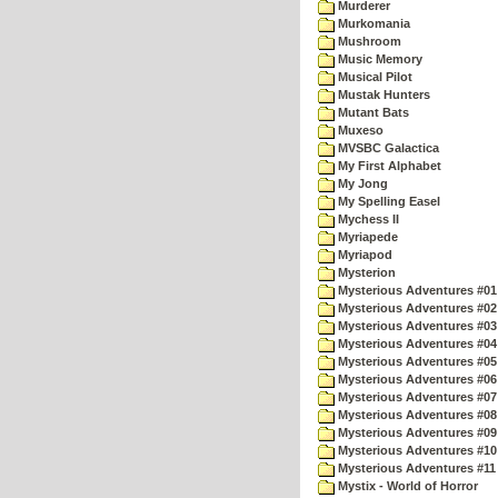
Murderer
Murkomania
Mushroom
Music Memory
Musical Pilot
Mustak Hunters
Mutant Bats
Muxeso
MVSBC Galactica
My First Alphabet
My Jong
My Spelling Easel
Mychess II
Myriapede
Myriapod
Mysterion
Mysterious Adventures #01
Mysterious Adventures #02
Mysterious Adventures #03 
Mysterious Adventures #04 
Mysterious Adventures #05 
Mysterious Adventures #06 
Mysterious Adventures #07 
Mysterious Adventures #08 
Mysterious Adventures #09
Mysterious Adventures #10 -
Mysterious Adventures #11
Mystix - World of Horror