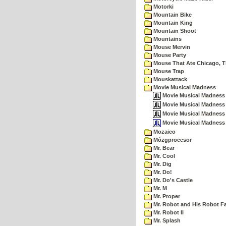
Motorki
Mountain Bike
Mountain King
Mountain Shoot
Mountains
Mouse Mervin
Mouse Party
Mouse That Ate Chicago, 
Mouse Trap
Mouskattack
Movie Musical Madness
Movie Musical Madness 
Movie Musical Madness (
Movie Musical Madness (
Movie Musical Madness 
Mozaico
Mózgprocesor
Mr. Bear
Mr. Cool
Mr. Dig
Mr. Do!
Mr. Do's Castle
Mr. M
Mr. Proper
Mr. Robot and His Robot F
Mr. Robot II
Mr. Splash