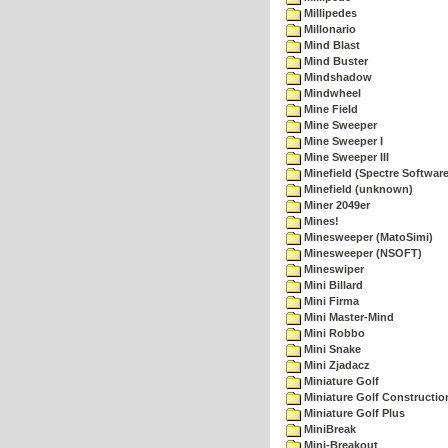
Millipedes
Millonario
Mind Blast
Mind Buster
Mindshadow
Mindwheel
Mine Field
Mine Sweeper
Mine Sweeper I
Mine Sweeper III
Minefield (Spectre Software
Minefield (unknown)
Miner 2049er
Mines!
Minesweeper (MatoSimi)
Minesweeper (NSOFT)
Mineswiper
Mini Billard
Mini Firma
Mini Master-Mind
Mini Robbo
Mini Snake
Mini Zjadacz
Miniature Golf
Miniature Golf Constructio
Miniature Golf Plus
MiniBreak
Mini-Breakout