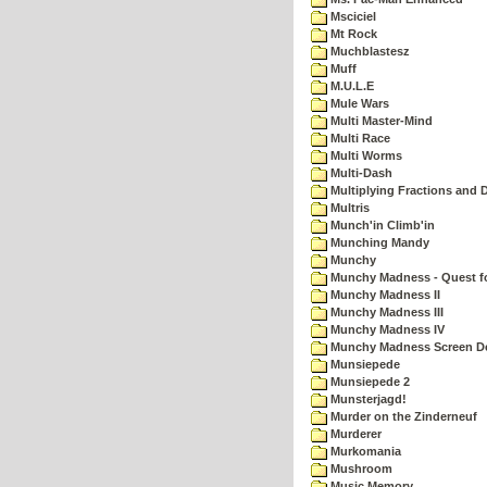
Msciciel
Mt Rock
Muchblastesz
Muff
M.U.L.E
Mule Wars
Multi Master-Mind
Multi Race
Multi Worms
Multi-Dash
Multiplying Fractions and D
Multris
Munch'in Climb'in
Munching Mandy
Munchy
Munchy Madness - Quest fo
Munchy Madness II
Munchy Madness III
Munchy Madness IV
Munchy Madness Screen D
Munsiepede
Munsiepede 2
Munsterjagd!
Murder on the Zinderneuf
Murderer
Murkomania
Mushroom
Music Memory