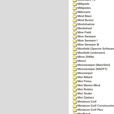
Millipede
Millipedes
Millonario
Mind Blast
Mind Buster
Mindshadow
Mindwheel
Mine Field
Mine Sweeper
Mine Sweeper I
Mine Sweeper III
Minefield (Spectre Software
Minefield (unknown)
Miner 2049er
Mines!
Minesweeper (MatoSimi)
Minesweeper (NSOFT)
Mineswiper
Mini Billard
Mini Firma
Mini Master-Mind
Mini Robbo
Mini Snake
Mini Zjadacz
Miniature Golf
Miniature Golf Constructio
Miniature Golf Plus
MiniBreak