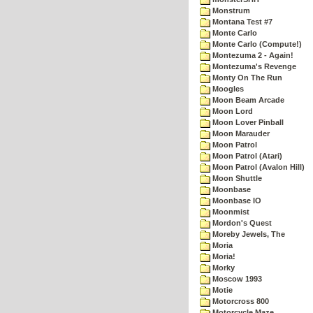
Monstrum
Montana Test #7
Monte Carlo
Monte Carlo (Compute!)
Montezuma 2 - Again!
Montezuma's Revenge
Monty On The Run
Moogles
Moon Beam Arcade
Moon Lord
Moon Lover Pinball
Moon Marauder
Moon Patrol
Moon Patrol (Atari)
Moon Patrol (Avalon Hill)
Moon Shuttle
Moonbase
Moonbase IO
Moonmist
Mordon's Quest
Moreby Jewels, The
Moria
Moria!
Morky
Moscow 1993
Motie
Motorcross 800
Motorcycle Maze