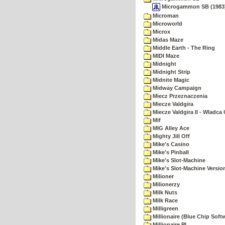
Microgammon SB (1983)(
Microman
Microworld
Microx
Midas Maze
Middle Earth - The Ring
MIDI Maze
Midnight
Midnight Strip
Midnite Magic
Midway Campaign
Miecz Przeznaczenia
Miecze Valdgira
Miecze Valdgira II - Wladca
Mif
MIG Alley Ace
Mighty Jill Off
Mike's Casino
Mike's Pinball
Mike's Slot-Machine
Mike's Slot-Machine Version
Milioner
Milionerzy
Milk Nuts
Milk Race
Milligreen
Millionaire (Blue Chip Soft
Millionaire PL