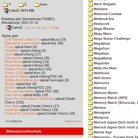
Mech Brigade
Y
Z
inne
Mediator
Całość 3074 MB
Medieval Combat
Katalog gier (konwencja TOSEC)
Medieval Era
Aktualizacja: 2021-07-11
Meebzork
Całość
,
md5
sha
(
7-Zip
,
TUGZip
)
Mega Blaster
Mega Maze
Opisy gier
Mega Swear Challenge
"Old Towers" (Atari ST)
opisał Misza (19)
Submarine Commander
opisał Kaz (36)
Megablast
Frogs
opisał Xeen (0)
MegaGun
Choplifter!
opisał Urborg (0)
Megalegs
Joust
opisał Urborg (17)
Commando
opisał Urborg (35)
MegaMania
Mario Bros
opisał Urborg (13)
Megaoids
Xenophobe
opisał Urborg (36)
Melly the Meer
Robbo Forever
opisał tbxx (16)
Kolony 2106
opisał tbxx (3)
Meltdown
Archon II: Adept
opisał Urborg/TDC (9)
Melt-Down
Spitfire Ace/Hellcat Ace
opisał Farscape (9)
Memorice
Wyspa
opisał Kaz (9)
Archon
opisał Urborg/TDC (16)
Memory
The Last Starfighter
opisał TDC (30)
Memory Manor
Dwie Wieże
opisał Muffy (19)
Memory Match (APX)
Basil The Great Mouse Detective
opisał Charlie
Cherry (125)
Memory Match (Brzuszek, 
Inny Świat
opisał Charlie Cherry (17)
Menace
Inspektor
opisał Charlie Cherry (19)
Menagarie
Grand Prix Simulator
opisał Charlie Cherry (16)
Mengcop
«« nowsze
starsze »»
Mensch ärgere Dich nicht 
Mensch ärgere Dich nicht 
Wewnętrzne/Internals
Mental Age
Mercenary - Escape from T