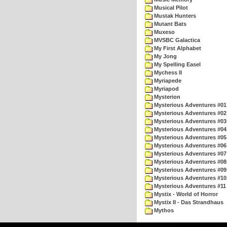
Musical Pilot
Mustak Hunters
Mutant Bats
Muxeso
MVSBC Galactica
My First Alphabet
My Jong
My Spelling Easel
Mychess II
Myriapede
Myriapod
Mysterion
Mysterious Adventures #01
Mysterious Adventures #02
Mysterious Adventures #03 
Mysterious Adventures #04 
Mysterious Adventures #05 
Mysterious Adventures #06 
Mysterious Adventures #07 
Mysterious Adventures #08 
Mysterious Adventures #09
Mysterious Adventures #10 -
Mysterious Adventures #11
Mystix - World of Horror
Mystix II - Das Strandhaus
Mythos