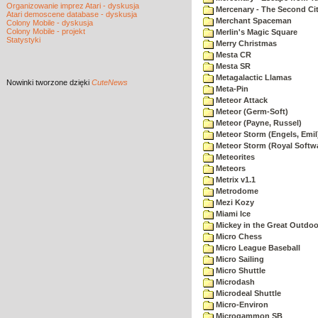
Organizowanie imprez Atari - dyskusja
Mercenary - The Second Ci
Atari demoscene database - dyskusja
Merchant Spaceman
Colony Mobile - dyskusja
Colony Mobile - projekt
Merlin's Magic Square
Statystyki
Merry Christmas
Mesta CR
Mesta SR
Metagalactic Llamas
Nowinki
tworzone dzięki
CuteNews
Meta-Pin
Meteor Attack
Meteor (Germ-Soft)
Meteor (Payne, Russel)
Meteor Storm (Engels, Emil
Meteor Storm (Royal Softw
Meteorites
Meteors
Metrix v1.1
Metrodome
Mezi Kozy
Miami Ice
Mickey in the Great Outdoo
Micro Chess
Micro League Baseball
Micro Sailing
Micro Shuttle
Microdash
Microdeal Shuttle
Micro-Environ
Microgammon SB