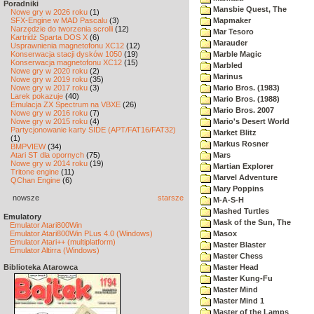
Poradniki
Mansbie Quest, The
Nowe gry w 2026 roku
(1)
SFX-Engine w MAD Pascalu
(3)
Mapmaker
Narzędzie do tworzenia scrolli
(12)
Mar Tesoro
Kartridż Sparta DOS X
(6)
Marauder
Usprawnienia magnetofonu XC12
(12)
Konserwacja stacji dysków 1050
(19)
Marble Magic
Konserwacja magnetofonu XC12
(15)
Marbled
Nowe gry w 2020 roku
(2)
Marinus
Nowe gry w 2019 roku
(35)
Nowe gry w 2017 roku
(3)
Mario Bros. (1983)
Larek pokazuje
(40)
Mario Bros. (1988)
Emulacja ZX Spectrum na VBXE
(26)
Mario Bros. 2007
Nowe gry w 2016 roku
(7)
Nowe gry w 2015 roku
(4)
Mario's Desert World
Partycjonowanie karty SIDE (APT/FAT16/FAT32)
Market Blitz
(1)
Markus Rosner
BMPVIEW
(34)
Atari ST dla opornych
(75)
Mars
Nowe gry w 2014 roku
(19)
Martian Explorer
Tritone engine
(11)
Marvel Adventure
QChan Engine
(6)
Mary Poppins
nowsze
starsze
M-A-S-H
Mashed Turtles
Emulatory
Mask of the Sun, The
Emulator Atari800Win
Emulator Atari800Win PLus 4.0 (Windows)
Masox
Emulator Atari++ (multiplatform)
Master Blaster
Emulator Altirra (Windows)
Master Chess
Biblioteka Atarowca
Master Head
Master Kung-Fu
Master Mind
Master Mind 1
Master of the Lamps