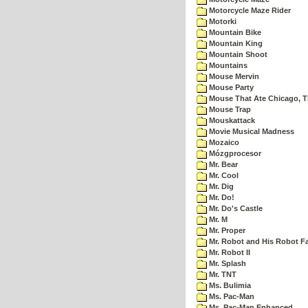
Motorcycle Maze Rider
Motorki
Mountain Bike
Mountain King
Mountain Shoot
Mountains
Mouse Mervin
Mouse Party
Mouse That Ate Chicago, 
Mouse Trap
Mouskattack
Movie Musical Madness
Mozaico
Mózgprocesor
Mr. Bear
Mr. Cool
Mr. Dig
Mr. Do!
Mr. Do's Castle
Mr. M
Mr. Proper
Mr. Robot and His Robot F
Mr. Robot II
Mr. Splash
Mr. TNT
Ms. Bulimia
Ms. Pac-Man
Ms. Pac-Man Enhanced