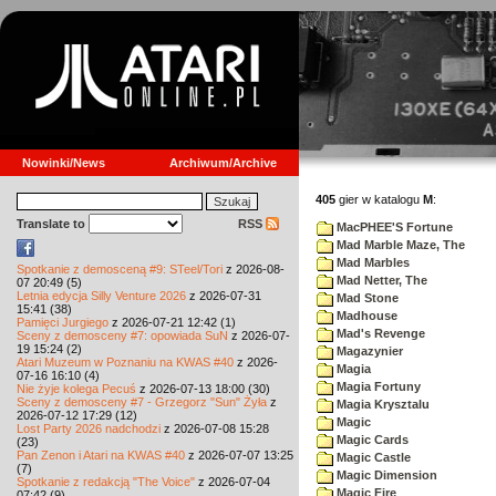
Nowinki/News
Archiwum/Archive
405
gier w katalogu
M
:
Translate to
RSS
MacPHEE'S Fortune
Mad Marble Maze, The
Mad Marbles
Spotkanie z demosceną #9: STeel/Tori
z 2026-08-
Mad Netter, The
07 20:49 (5)
Letnia edycja Silly Venture 2026
z 2026-07-31
Mad Stone
15:41 (38)
Madhouse
Pamięci Jurgiego
z 2026-07-21 12:42 (1)
Mad's Revenge
Sceny z demosceny #7: opowiada SuN
z 2026-07-
19 15:24 (2)
Magazynier
Atari Muzeum w Poznaniu na KWAS #40
z 2026-
Magia
07-16 16:10 (4)
Magia Fortuny
Nie żyje kolega Pecuś
z 2026-07-13 18:00 (30)
Sceny z demosceny #7 - Grzegorz "Sun" Żyła
z
Magia Krysztalu
2026-07-12 17:29 (12)
Magic
Lost Party 2026 nadchodzi
z 2026-07-08 15:28
Magic Cards
(23)
Pan Zenon i Atari na KWAS #40
z 2026-07-07 13:25
Magic Castle
(7)
Magic Dimension
Spotkanie z redakcją "The Voice"
z 2026-07-04
Magic Fire
07:42 (9)