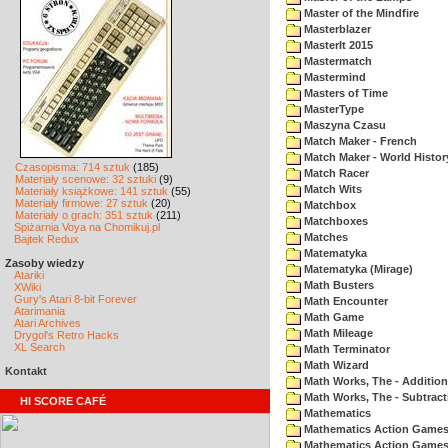
Master of the Mindfire
Masterblazer
MasterIt 2015
Mastermatch
Mastermind
Masters of Time
MasterType
Maszyna Czasu
Match Maker - French
Match Maker - World Histor
Czasopisma: 714 sztuk
(185)
Match Racer
Materiały scenowe: 32 sztuki
(9)
Match Wits
Materiały książkowe: 141 sztuk
(55)
Materiały firmowe: 27 sztuk
(20)
Matchbox
Materiały o grach: 351 sztuk
(211)
Matchboxes
Spiżarnia Voya na Chomikuj.pl
Matches
Bajtek Redux
Matematyka
Zasoby wiedzy
Matematyka (Mirage)
Atariki
Math Busters
XWiki
Gury's Atari 8-bit Forever
Math Encounter
Atarimania
Math Game
Atari Archives
Math Mileage
Drygol's Retro Hacks
XL Search
Math Terminator
Math Wizard
Kontakt
Math Works, The - Addition
Math Works, The - Subtract
HI SCORE CAFÉ
Mathematics
Mathematics Action Games 
Mathematics Action Games