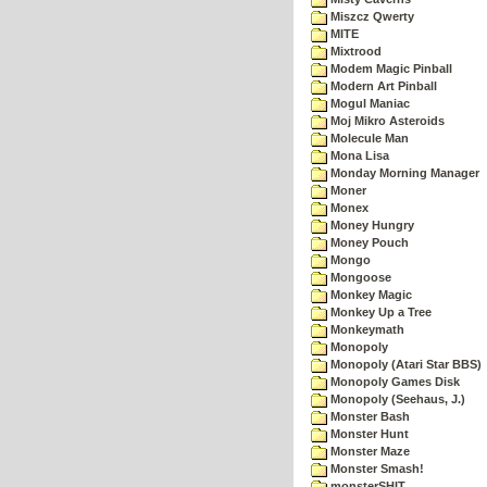
Miszcz Qwerty
MITE
Mixtrood
Modem Magic Pinball
Modern Art Pinball
Mogul Maniac
Moj Mikro Asteroids
Molecule Man
Mona Lisa
Monday Morning Manager
Moner
Monex
Money Hungry
Money Pouch
Mongo
Mongoose
Monkey Magic
Monkey Up a Tree
Monkeymath
Monopoly
Monopoly (Atari Star BBS)
Monopoly Games Disk
Monopoly (Seehaus, J.)
Monster Bash
Monster Hunt
Monster Maze
Monster Smash!
monsterSHIT