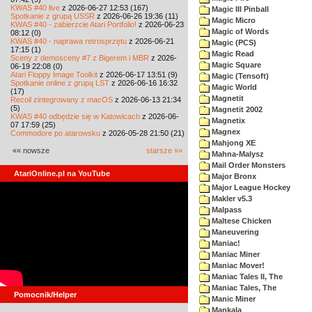
KWAS #40 live
z 2026-06-27 12:53 (167)
Magic III Pinball
Spotkanie z grupą USSR
z 2026-06-26 19:36 (11)
Magic Micro
KWAS #40 - zabierzcie Atari Portfolio!
z 2026-06-23
Magic of Words
08:12 (0)
KWAS #40 - naprawa retrosprzętu
z 2026-06-21
Magic (PCS)
17:15 (1)
Magic Read
Sceny z demosceny #7 z Bigerem i MBR
z 2026-
Magic Square
06-19 22:08 (0)
Atari Floppy Image Toolkit
z 2026-06-17 13:51 (9)
Magic (Tensoft)
Spotkanie online z grupą LST
z 2026-06-16 16:32
Magic World
(17)
Magnetit
Recoil zintegrowany z macOS
z 2026-06-13 21:34
(5)
Magnetit 2002
KWAS #40 odbędzie się w Katowicach
z 2026-06-
Magnetix
07 17:59 (25)
Magnex
Commodore po atarowsku
z 2026-05-28 21:50 (21)
Mahjong XE
«« nowsze
starsze »»
Mahna-Malysz
Mail Order Monsters
AtariOnline.pl na YouTube
Major Bronx
Major League Hockey
Makler v5.3
Malpass
Maltese Chicken
Maneuvering
Maniac!
Maniac Miner
Maniac Mover!
Maniac Tales II, The
Maniac Tales, The
Pomocnik/Helper
Manic Miner
Mankala