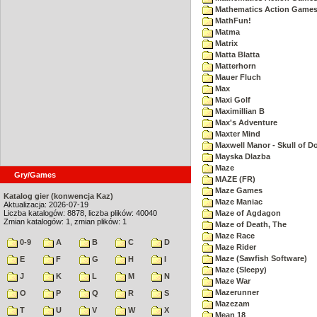
Mathematics Action Games 
MathFun!
Matma
Matrix
Matta Blatta
Matterhorn
Mauer Fluch
Max
Maxi Golf
Maximillian B
Max's Adventure
Maxter Mind
Maxwell Manor - Skull of 
Mayska Dlazba
Maze
Gry/Games
MAZE (FR)
Maze Games
Katalog gier (konwencja Kaz)
Maze Maniac
Aktualizacja: 2026-07-19
Liczba katalogów: 8878, liczba plików: 40040
Maze of Agdagon
Zmian katalogów: 1, zmian plików: 1
Maze of Death, The
Maze Race
0-9
A
B
C
D
Maze Rider
Maze (Sawfish Software)
E
F
G
H
I
Maze (Sleepy)
J
K
L
M
N
Maze War
Mazerunner
O
P
Q
R
S
Mazezam
T
U
V
W
X
Mean 18