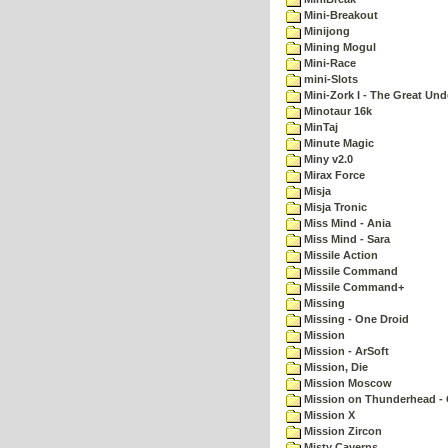
Mini-Breakout
Minijong
Mining Mogul
Mini-Race
mini-Slots
Mini-Zork I - The Great Un
Minotaur 16k
MinTaj
Minute Magic
Miny v2.0
Mirax Force
Misja
Misja Tronic
Miss Mind - Ania
Miss Mind - Sara
Missile Action
Missile Command
Missile Command+
Missing
Missing - One Droid
Mission
Mission - ArSoft
Mission, Die
Mission Moscow
Mission on Thunderhead - 
Mission X
Mission Zircon
Misty Caverns