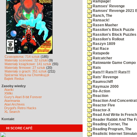
Rampage!
Ramses' Revenge
Ramses' Revenge 2021 
Ranch, The
Ransack!
Rasen Maeher
Rassilon's Block Puzzle
Rassilon's Block Puzzles
Rassilon's Rollout
Raszyn 1809
Rat Race
Ratapede
Czasopisma: 714 sztuk
(185)
Ratcatcher
Materiały scenowe: 32 sztuki
(9)
Ratowanie Game Compo
Materiały książkowe: 141 sztuk
(55)
Rats
Materiały firmowe: 27 sztuk
(20)
Materiały o grach: 351 sztuk
(211)
Rats!!! Rats!!! Rats!!!
Spiżarnia Voya na Chomikuj.pl
Rats' Revenge
Bajtek Redux
Raumschiff
Zasoby wiedzy
Raymaze 2000
Atariki
Re-Action
XWiki
Reaction
Gury's Atari 8-bit Forever
Reaction And Concentrati
Atarimania
Atari Archives
Reactor Five
Drygol's Retro Hacks
Reactor-X
XL Search
Read And Write In French
Kontakt
Reader Rabbit And The F
Reading Corner, The
HI SCORE CAFÉ
Reading Program, The
Realistic Internet Simulat