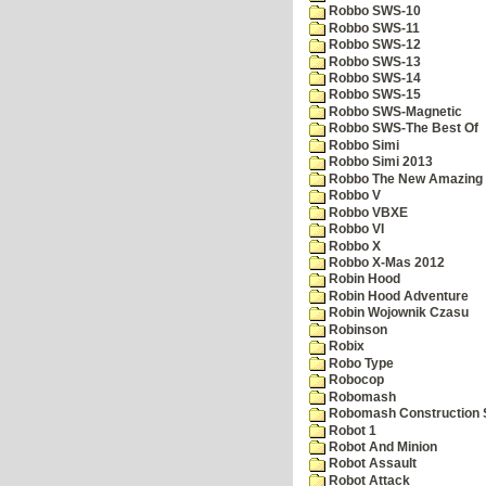
Robbo SWS-10
Robbo SWS-11
Robbo SWS-12
Robbo SWS-13
Robbo SWS-14
Robbo SWS-15
Robbo SWS-Magnetic
Robbo SWS-The Best Of
Robbo Simi
Robbo Simi 2013
Robbo The New Amazing A
Robbo V
Robbo VBXE
Robbo VI
Robbo X
Robbo X-Mas 2012
Robin Hood
Robin Hood Adventure
Robin Wojownik Czasu
Robinson
Robix
Robo Type
Robocop
Robomash
Robomash Construction 
Robot 1
Robot And Minion
Robot Assault
Robot Attack