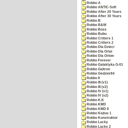
Robbo A
Robbo ANTIC-Soft
Robbo After 20 Years
Robbo After 30 Years
Robbo B
Robbo B&W
Robbo Boss
Robbo Bubu
Robbo Critters 1
Robbo Critters 2
Robbo Dla Dzieci
Robbo Dla Orlat
Robbo Dla Orlow
Robbo Forever
Robbo Galaktyka G-01
Robbo Galtron
Robbo Gedzior84
Robbo II
Robbo III (v1)
Robbo III (v2)
Robbo IV (v1)
Robbo IV (v2)
Robbo K.K
Robbo KMD
Robbo KMD II
Robbo Kejtus 1
Robbo Konstruktor
Robbo Lucky
Robbo Lucky 2