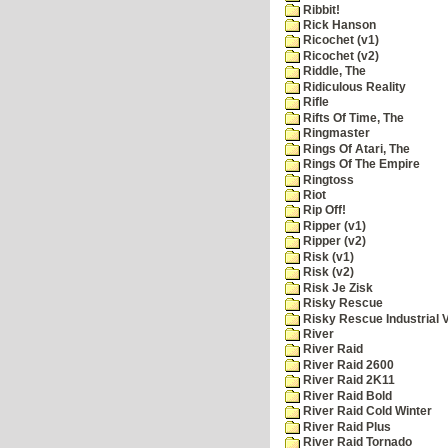
Ribbit!
Rick Hanson
Ricochet (v1)
Ricochet (v2)
Riddle, The
Ridiculous Reality
Rifle
Rifts Of Time, The
Ringmaster
Rings Of Atari, The
Rings Of The Empire
Ringtoss
Riot
Rip Off!
Ripper (v1)
Ripper (v2)
Risk (v1)
Risk (v2)
Risk Je Zisk
Risky Rescue
Risky Rescue Industrial 
River
River Raid
River Raid 2600
River Raid 2K11
River Raid Bold
River Raid Cold Winter
River Raid Plus
River Raid Tornado