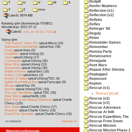
Redpill
T
U
V
W
X
Reefer Madness
Y
Z
inne
Reflection (v1)
Reflection (v2)
Całość 3074 MB
Refleks
Katalog gier (konwencja TOSEC)
Reflex
Aktualizacja: 2021-07-11
Reforger '88
Całość
,
md5
sha
(
7-Zip
,
TUGZip
)
Reguly
Relax
Opisy gier
Remainder Games
"Old Towers" (Atari ST)
opisał Misza (19)
Submarine Commander
opisał Kaz (36)
Remember
Frogs
opisał Xeen (0)
Remiza Party
Choplifter!
opisał Urborg (0)
Renaissance
Joust
opisał Urborg (17)
Renegade
Commando
opisał Urborg (35)
Mario Bros
opisał Urborg (13)
Rent Wars
Xenophobe
opisał Urborg (36)
Repeat After Simona
Robbo Forever
opisał tbxx (16)
Replugged
Kolony 2106
opisał tbxx (3)
Archon II: Adept
opisał Urborg/TDC (9)
Repossed
Spitfire Ace/Hellcat Ace
opisał Farscape (9)
Repton
Wyspa
opisał Kaz (9)
Rescue (v1)
Archon
opisał Urborg/TDC (16)
The Last Starfighter
opisał TDC (30)
Rescue (b).atr
Dwie Wieże
opisał Muffy (19)
Rescue (v2)
Basil The Great Mouse Detective
opisał Charlie
Rescue (v3)
Cherry (125)
Inny Świat
opisał Charlie Cherry (17)
Rescue Adventure
Inspektor
opisał Charlie Cherry (19)
Rescue At 94K
Grand Prix Simulator
opisał Charlie Cherry (16)
Rescue Expedition, The
«« nowsze
starsze »»
Rescue From Doom
Rescue Mission
Rescue Mission Phase 2
Wewnętrzne/Internals