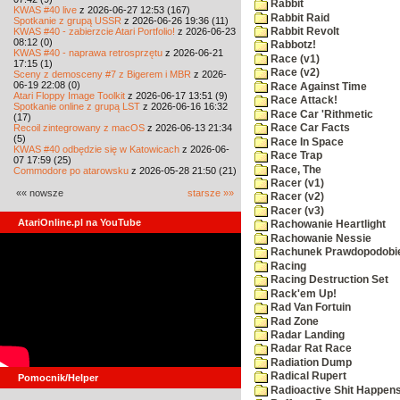
Rabbit
KWAS #40 live
z 2026-06-27 12:53 (167)
Rabbit Raid
Spotkanie z grupą USSR
z 2026-06-26 19:36 (11)
KWAS #40 - zabierzcie Atari Portfolio!
z 2026-06-23
Rabbit Revolt
08:12 (0)
Rabbotz!
KWAS #40 - naprawa retrosprzętu
z 2026-06-21
Race (v1)
17:15 (1)
Race (v2)
Sceny z demosceny #7 z Bigerem i MBR
z 2026-
06-19 22:08 (0)
Race Against Time
Atari Floppy Image Toolkit
z 2026-06-17 13:51 (9)
Race Attack!
Spotkanie online z grupą LST
z 2026-06-16 16:32
Race Car 'Rithmetic
(17)
Recoil zintegrowany z macOS
z 2026-06-13 21:34
Race Car Facts
(5)
Race In Space
KWAS #40 odbędzie się w Katowicach
z 2026-06-
Race Trap
07 17:59 (25)
Race, The
Commodore po atarowsku
z 2026-05-28 21:50 (21)
Racer (v1)
«« nowsze
starsze »»
Racer (v2)
Racer (v3)
AtariOnline.pl na YouTube
Rachowanie Heartlight
Rachowanie Nessie
Rachunek Prawdopodobi
Racing
Racing Destruction Set
Rack'em Up!
Rad Van Fortuin
Rad Zone
Radar Landing
Radar Rat Race
Radiation Dump
Radical Rupert
Pomocnik/Helper
Radioactive Shit Happens