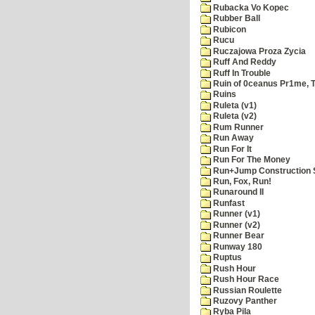
Rubacka Vo Kopec
Rubber Ball
Rubicon
Rucu
Ruczajowa Proza Zycia
Ruff And Reddy
Ruff In Trouble
Ruin of 0ceanus Pr1me, 
Ruins
Ruleta (v1)
Ruleta (v2)
Rum Runner
Run Away
Run For It
Run For The Money
Run+Jump Construction S
Run, Fox, Run!
Runaround II
Runfast
Runner (v1)
Runner (v2)
Runner Bear
Runway 180
Ruptus
Rush Hour
Rush Hour Race
Russian Roulette
Ruzovy Panther
Ryba Pila