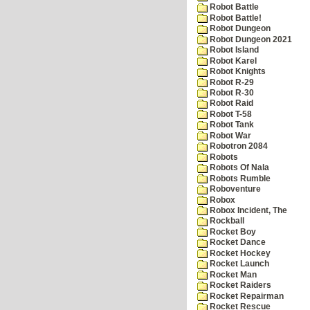
Robot Battle
Robot Battle!
Robot Dungeon
Robot Dungeon 2021
Robot Island
Robot Karel
Robot Knights
Robot R-29
Robot R-30
Robot Raid
Robot T-58
Robot Tank
Robot War
Robotron 2084
Robots
Robots Of Nala
Robots Rumble
Roboventure
Robox
Robox Incident, The
Rockball
Rocket Boy
Rocket Dance
Rocket Hockey
Rocket Launch
Rocket Man
Rocket Raiders
Rocket Repairman
Rocket Rescue