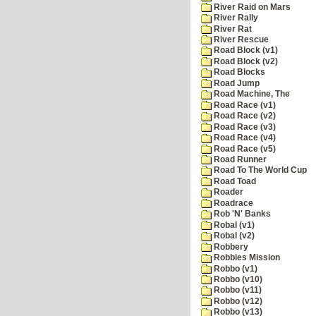
River Raid on Mars
River Rally
River Rat
River Rescue
Road Block (v1)
Road Block (v2)
Road Blocks
Road Jump
Road Machine, The
Road Race (v1)
Road Race (v2)
Road Race (v3)
Road Race (v4)
Road Race (v5)
Road Runner
Road To The World Cup
Road Toad
Roader
Roadrace
Rob 'N' Banks
Robal (v1)
Robal (v2)
Robbery
Robbies Mission
Robbo (v1)
Robbo (v10)
Robbo (v11)
Robbo (v12)
Robbo (v13)