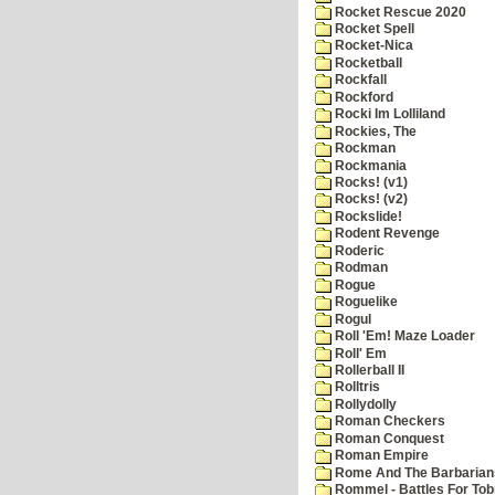
Rocket Rescue 2020
Rocket Spell
Rocket-Nica
Rocketball
Rockfall
Rockford
Rocki Im Lolliland
Rockies, The
Rockman
Rockmania
Rocks! (v1)
Rocks! (v2)
Rockslide!
Rodent Revenge
Roderic
Rodman
Rogue
Roguelike
Rogul
Roll 'Em! Maze Loader
Roll' Em
Rollerball II
Rolltris
Rollydolly
Roman Checkers
Roman Conquest
Roman Empire
Rome And The Barbarian
Rommel - Battles For Tob