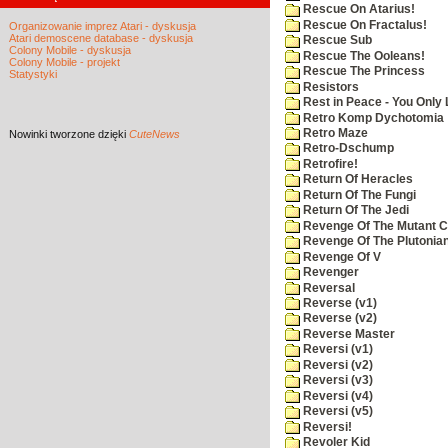
Rescue On Atarius!
Rescue On Fractalus!
Organizowanie imprez Atari - dyskusja
Atari demoscene database - dyskusja
Rescue Sub
Colony Mobile - dyskusja
Rescue The Ooleans!
Colony Mobile - projekt
Rescue The Princess
Statystyki
Resistors
Rest in Peace - You Only
Retro Komp Dychotomia
Retro Maze
Nowinki
tworzone dzięki
CuteNews
Retro-Dschump
Retrofire!
Return Of Heracles
Return Of The Fungi
Return Of The Jedi
Revenge Of The Mutant 
Revenge Of The Plutonian
Revenge Of V
Revenger
Reversal
Reverse (v1)
Reverse (v2)
Reverse Master
Reversi (v1)
Reversi (v2)
Reversi (v3)
Reversi (v4)
Reversi (v5)
Reversi!
Revoler Kid