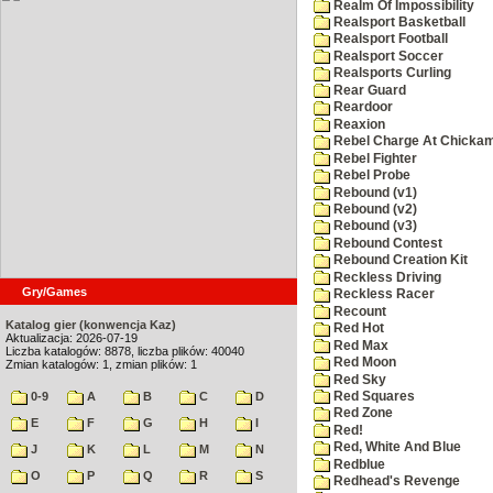
Realm Of Impossibility
Realsport Basketball
Realsport Football
Realsport Soccer
Realsports Curling
Rear Guard
Reardoor
Reaxion
Rebel Charge At Chicka
Rebel Fighter
Rebel Probe
Rebound (v1)
Rebound (v2)
Rebound (v3)
Rebound Contest
Rebound Creation Kit
Reckless Driving
Gry/Games
Reckless Racer
Recount
Katalog gier (konwencja Kaz)
Red Hot
Aktualizacja: 2026-07-19
Red Max
Liczba katalogów: 8878, liczba plików: 40040
Red Moon
Zmian katalogów: 1, zmian plików: 1
Red Sky
Red Squares
0-9
A
B
C
D
Red Zone
E
F
G
H
I
Red!
Red, White And Blue
J
K
L
M
N
Redblue
O
P
Q
R
S
Redhead's Revenge