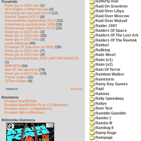
Rafferty Run
Poradniki
Nowe gry w 2026 roku
(1)
Raid On Gravitron
SFX-Engine w MAD Pascalu
(3)
Raid Over Libya
Narzędzie do tworzenia scrolli
(12)
Raid Over Moscow
Kartridż Sparta DOS X
(6)
Usprawnienia magnetofonu XC12
(12)
Raid Over Walsall
Konserwacja stacji dysków 1050
(19)
Raider 1997
Konserwacja magnetofonu XC12
(15)
Raiders Of Space
Nowe gry w 2020 roku
(2)
Raiders Of The Lost Ark
Nowe gry w 2019 roku
(35)
Nowe gry w 2017 roku
(3)
Raiders Of The Reebok
Larek pokazuje
(40)
Raidus!
Emulacja ZX Spectrum na VBXE
(26)
Railking
Nowe gry w 2016 roku
(7)
Nowe gry w 2015 roku
(4)
Rails West!
Partycjonowanie karty SIDE (APT/FAT16/FAT32)
Raim (v1)
(1)
Raim (v2)
BMPVIEW
(34)
Rain Of Terror
Atari ST dla opornych
(75)
Nowe gry w 2014 roku
(19)
Rainbow Walker
Tritone engine
(11)
Rainstorm
QChan Engine
(6)
Rainy Day Games
nowsze
starsze
Rajd
Rakieta
Emulatory
Rally Speedway
Emulator Atari800Win
Rallye
Emulator Atari800Win PLus 4.0 (Windows)
Ram Test
Emulator Atari++ (multiplatform)
Emulator Altirra (Windows)
Ramblin Gamblin
Rambo 1
Biblioteka Atarowca
Rambo III
Rambug II
Ramp Rage
Rampage