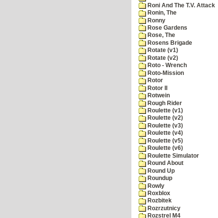
Roni And The T.V. Attack
Ronin, The
Ronny
Rose Gardens
Rose, The
Rosens Brigade
Rotate (v1)
Rotate (v2)
Roto - Wrench
Roto-Mission
Rotor
Rotor II
Rotwein
Rough Rider
Roulette (v1)
Roulette (v2)
Roulette (v3)
Roulette (v4)
Roulette (v5)
Roulette (v6)
Roulette Simulator
Round About
Round Up
Roundup
Rowly
Roxblox
Rozbitek
Rozrzutnicy
Rozstrel M4