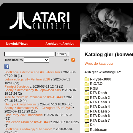
Nowinki/News
Archiwum/Archive
Katalog gier (konwe
Translate to
RSS
Wróc do katalogu
484
gier w katalogu
R
:
Spotkanie z demosceną #9: STeel/Tori
z 2026-08-
07 20:49 (1)
R-Type-3000
Letnia edycja Silly Venture 2026
z 2026-07-31
15:41 (38)
R.O.T.O
Pamięci Jurgiego
z 2026-07-21 12:42 (1)
RGB
Sceny z demosceny #7: opowiada SuN
z 2026-07-
RTA Dash
19 15:24 (2)
Atari Muzeum w Poznaniu na KWAS #40
z 2026-
RTA Dash 2
07-16 16:10 (4)
RTA Dash 3
Nie żyje kolega Pecuś
z 2026-07-13 18:00 (30)
RTA Dash 4
Sceny z demosceny #7 - Grzegorz "Sun" Żyła
z
RTA Dash 5
2026-07-12 17:29 (12)
Lost Party 2026 nadchodzi
z 2026-07-08 15:28
RTA Dash 6
(23)
RTA Dash 7
Pan Zenon i Atari na KWAS #40
z 2026-07-07 13:25
Ra
(7)
Spotkanie z redakcją "The Voice"
z 2026-07-04
Rabbacan
07:42 (9)