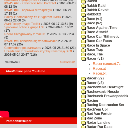
Rabbit
KWAS #40 - zabierzcie Atari Portfolio!
z 2026-06-23
Rabbit Raid
08:12 (0)
KWAS #40 - naprawa retrosprzętu
z 2026-06-21
Rabbit Revolt
17:15 (1)
Rabbotz!
Sceny z demosceny #7 z Bigerem i MBR
z 2026-
Race (v1)
06-19 22:08 (0)
Race (v2)
Atari Floppy Image Toolkit
z 2026-06-17 13:51 (9)
Spotkanie online z grupą LST
z 2026-06-16 16:32
Race Against Time
(17)
Race Attack!
Recoil zintegrowany z macOS
z 2026-06-13 21:34
Race Car 'Rithmetic
(5)
KWAS #40 odbędzie się w Katowicach
z 2026-06-
Race Car Facts
07 17:59 (25)
Race In Space
Commodore po atarowsku
z 2026-05-28 21:50 (21)
Race Trap
Urządzenie z rekordowo szybką transmisją SIO!
z
Race, The
2026-05-24 20:57 (116)
Racer (v1)
«« nowsze
starsze »»
Racer (source).7z
Racer.atr
AtariOnline.pl na YouTube
Racer.txt
Racer (v2)
Racer (v3)
Rachowanie Heartlight
Rachowanie Nessie
Rachunek Prawdopodobi
Racing
Racing Destruction Set
Rack'em Up!
Rad Van Fortuin
Rad Zone
Pomocnik/Helper
Radar Landing
Radar Rat Race