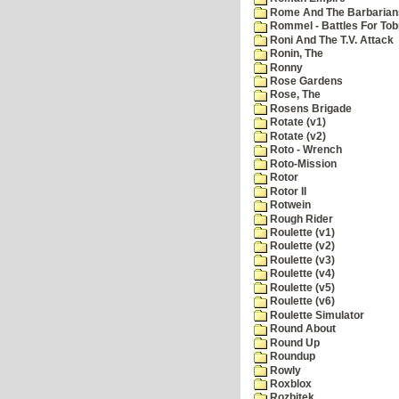
Rome And The Barbarian
Rommel - Battles For Tob
Roni And The T.V. Attack
Ronin, The
Ronny
Rose Gardens
Rose, The
Rosens Brigade
Rotate (v1)
Rotate (v2)
Roto - Wrench
Roto-Mission
Rotor
Rotor II
Rotwein
Rough Rider
Roulette (v1)
Roulette (v2)
Roulette (v3)
Roulette (v4)
Roulette (v5)
Roulette (v6)
Roulette Simulator
Round About
Round Up
Roundup
Rowly
Roxblox
Rozbitek