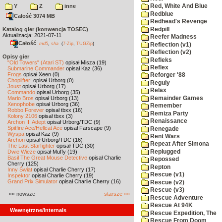
Y
Z
inne
Red, White And Blue
Redblue
Całość 3074 MB
Redhead's Revenge
Redpill
Katalog gier (konwencja TOSEC)
Aktualizacja: 2021-07-11
Reefer Madness
Całość
,
md5
sha
(
7-Zip
,
TUGZip
)
Reflection (v1)
Reflection (v2)
Opisy gier
Refleks
"Old Towers" (Atari ST)
opisał Misza (19)
Reflex
Submarine Commander
opisał Kaz (36)
Frogs
opisał Xeen (0)
Reforger '88
Choplifter!
opisał Urborg (0)
Reguly
Joust
opisał Urborg (17)
Relax
Commando
opisał Urborg (35)
Remainder Games
Mario Bros
opisał Urborg (13)
Xenophobe
opisał Urborg (36)
Remember
Robbo Forever
opisał tbxx (16)
Remiza Party
Kolony 2106
opisał tbxx (3)
Renaissance
Archon II: Adept
opisał Urborg/TDC (9)
Spitfire Ace/Hellcat Ace
opisał Farscape (9)
Renegade
Wyspa
opisał Kaz (9)
Rent Wars
Archon
opisał Urborg/TDC (16)
Repeat After Simona
The Last Starfighter
opisał TDC (30)
Replugged
Dwie Wieże
opisał Muffy (19)
Basil The Great Mouse Detective
opisał Charlie
Repossed
Cherry (125)
Repton
Inny Świat
opisał Charlie Cherry (17)
Rescue (v1)
Inspektor
opisał Charlie Cherry (19)
Grand Prix Simulator
opisał Charlie Cherry (16)
Rescue (v2)
Rescue (v3)
«« nowsze
starsze »»
Rescue Adventure
Rescue At 94K
Wewnętrzne/Internals
Rescue Expedition, The
Rescue From Doom