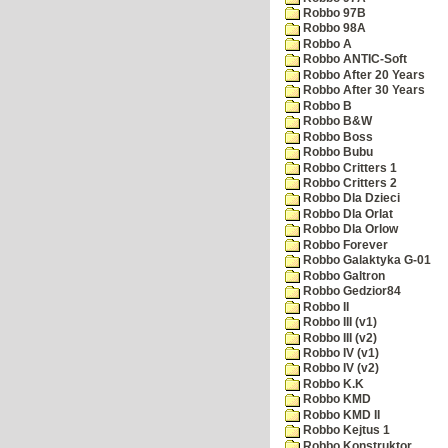
Robbo 97B
Robbo 98A
Robbo A
Robbo ANTIC-Soft
Robbo After 20 Years
Robbo After 30 Years
Robbo B
Robbo B&W
Robbo Boss
Robbo Bubu
Robbo Critters 1
Robbo Critters 2
Robbo Dla Dzieci
Robbo Dla Orlat
Robbo Dla Orlow
Robbo Forever
Robbo Galaktyka G-01
Robbo Galtron
Robbo Gedzior84
Robbo II
Robbo III (v1)
Robbo III (v2)
Robbo IV (v1)
Robbo IV (v2)
Robbo K.K
Robbo KMD
Robbo KMD II
Robbo Kejtus 1
Robbo Konstruktor