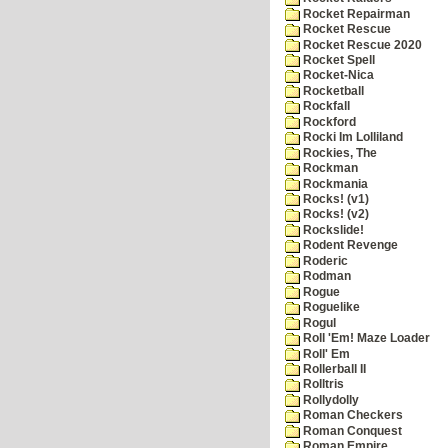
Rocket Repairman
Rocket Rescue
Rocket Rescue 2020
Rocket Spell
Rocket-Nica
Rocketball
Rockfall
Rockford
Rocki Im Lolliland
Rockies, The
Rockman
Rockmania
Rocks! (v1)
Rocks! (v2)
Rockslide!
Rodent Revenge
Roderic
Rodman
Rogue
Roguelike
Rogul
Roll 'Em! Maze Loader
Roll' Em
Rollerball II
Rolltris
Rollydolly
Roman Checkers
Roman Conquest
Roman Empire