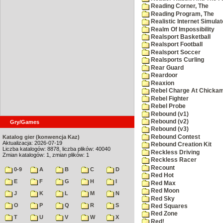
Reading Corner, The
Reading Program, The
Realistic Internet Simulat
Realm Of Impossibility
Realsport Basketball
Realsport Football
Realsport Soccer
Realsports Curling
Rear Guard
Reardoor
Reaxion
Rebel Charge At Chicka
Rebel Fighter
Rebel Probe
Rebound (v1)
Rebound (v2)
Gry/Games
Rebound (v3)
Rebound Contest
Katalog gier (konwencja Kaz)
Aktualizacja: 2026-07-19
Rebound Creation Kit
Liczba katalogów: 8878, liczba plików: 40040
Reckless Driving
Zmian katalogów: 1, zmian plików: 1
Reckless Racer
Recount
0-9
A
B
C
D
Red Hot
E
F
G
H
I
Red Max
Red Moon
J
K
L
M
N
Red Sky
O
P
Q
R
S
Red Squares
Red Zone
T
U
V
W
X
Red!