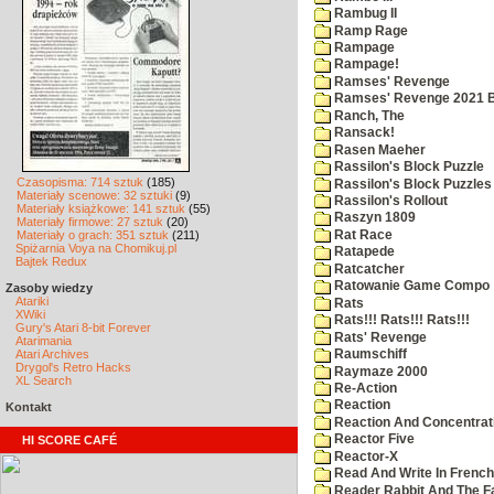
Rambug II
Ramp Rage
Rampage
Rampage!
Ramses' Revenge
Ramses' Revenge 2021 
Ranch, The
Ransack!
Rasen Maeher
Rassilon's Block Puzzle
Czasopisma: 714 sztuk
(185)
Rassilon's Block Puzzles
Materiały scenowe: 32 sztuki
(9)
Rassilon's Rollout
Materiały książkowe: 141 sztuk
(55)
Raszyn 1809
Materiały firmowe: 27 sztuk
(20)
Rat Race
Materiały o grach: 351 sztuk
(211)
Spiżarnia Voya na Chomikuj.pl
Ratapede
Bajtek Redux
Ratcatcher
Ratowanie Game Compo
Zasoby wiedzy
Atariki
Rats
XWiki
Rats!!! Rats!!! Rats!!!
Gury's Atari 8-bit Forever
Rats' Revenge
Atarimania
Atari Archives
Raumschiff
Drygol's Retro Hacks
Raymaze 2000
XL Search
Re-Action
Reaction
Kontakt
Reaction And Concentrati
Reactor Five
HI SCORE CAFÉ
Reactor-X
Read And Write In French
Reader Rabbit And The F