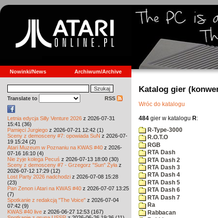
Nowinki/News
Archiwum/Archive
Katalog gier (konwe
Translate to
RSS
Wróc do katalogu
484
gier w katalogu
R
:
Letnia edycja Silly Venture 2026
z 2026-07-31
15:41 (36)
R-Type-3000
Pamięci Jurgiego
z 2026-07-21 12:42 (1)
Sceny z demosceny #7: opowiada SuN
z 2026-07-
R.O.T.O
19 15:24 (2)
RGB
Atari Muzeum w Poznaniu na KWAS #40
z 2026-
RTA Dash
07-16 16:10 (4)
Nie żyje kolega Pecuś
z 2026-07-13 18:00 (30)
RTA Dash 2
Sceny z demosceny #7 - Grzegorz "Sun" Żyła
z
RTA Dash 3
2026-07-12 17:29 (12)
RTA Dash 4
Lost Party 2026 nadchodzi
z 2026-07-08 15:28
RTA Dash 5
(23)
Pan Zenon i Atari na KWAS #40
z 2026-07-07 13:25
RTA Dash 6
(7)
RTA Dash 7
Spotkanie z redakcją "The Voice"
z 2026-07-04
Ra
07:42 (9)
KWAS #40 live
z 2026-06-27 12:53 (167)
Rabbacan
Spotkanie z grupą USSR
z 2026-06-26 19:36 (11)