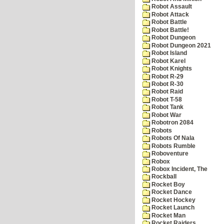
Robot Assault
Robot Attack
Robot Battle
Robot Battle!
Robot Dungeon
Robot Dungeon 2021
Robot Island
Robot Karel
Robot Knights
Robot R-29
Robot R-30
Robot Raid
Robot T-58
Robot Tank
Robot War
Robotron 2084
Robots
Robots Of Nala
Robots Rumble
Roboventure
Robox
Robox Incident, The
Rockball
Rocket Boy
Rocket Dance
Rocket Hockey
Rocket Launch
Rocket Man
Rocket Raiders