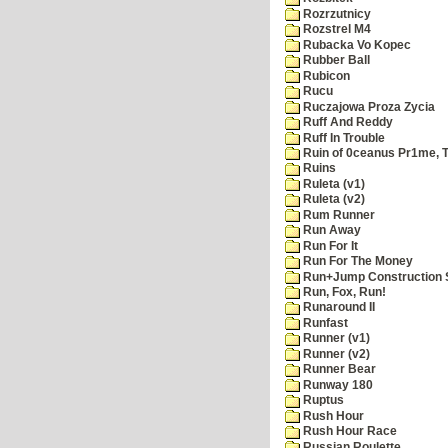
Rozrzutnicy
Rozstrel M4
Rubacka Vo Kopec
Rubber Ball
Rubicon
Rucu
Ruczajowa Proza Zycia
Ruff And Reddy
Ruff In Trouble
Ruin of 0ceanus Pr1me, 
Ruins
Ruleta (v1)
Ruleta (v2)
Rum Runner
Run Away
Run For It
Run For The Money
Run+Jump Construction S
Run, Fox, Run!
Runaround II
Runfast
Runner (v1)
Runner (v2)
Runner Bear
Runway 180
Ruptus
Rush Hour
Rush Hour Race
Russian Roulette