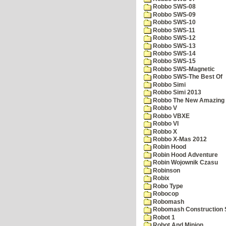
Robbo SWS-08
Robbo SWS-09
Robbo SWS-10
Robbo SWS-11
Robbo SWS-12
Robbo SWS-13
Robbo SWS-14
Robbo SWS-15
Robbo SWS-Magnetic
Robbo SWS-The Best Of
Robbo Simi
Robbo Simi 2013
Robbo The New Amazing A
Robbo V
Robbo VBXE
Robbo VI
Robbo X
Robbo X-Mas 2012
Robin Hood
Robin Hood Adventure
Robin Wojownik Czasu
Robinson
Robix
Robo Type
Robocop
Robomash
Robomash Construction 
Robot 1
Robot And Minion