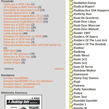
Poradniki
Radiation Dump
Nowe gry w 2026 roku
(1)
Radical Rupert
SFX-Engine w MAD Pascalu
(3)
Narzędzie do tworzenia scrolli
(12)
Radioactive Shit Happens
Kartridż Sparta DOS X
(6)
Rafferty Run
Usprawnienia magnetofonu XC12
(12)
Raid On Gravitron
Konserwacja stacji dysków 1050
(19)
Konserwacja magnetofonu XC12
(15)
Raid Over Libya
Nowe gry w 2020 roku
(2)
Raid Over Moscow
Nowe gry w 2019 roku
(35)
Raid Over Walsall
Nowe gry w 2017 roku
(3)
Raider 1997
Larek pokazuje
(40)
Emulacja ZX Spectrum na VBXE
(26)
Raiders Of Space
Nowe gry w 2016 roku
(7)
Raiders Of The Lost Ark
Nowe gry w 2015 roku
(4)
Raiders Of The Reebok
Partycjonowanie karty SIDE (APT/FAT16/FAT32)
(1)
Raidus!
BMPVIEW
(34)
Railking
Atari ST dla opornych
(75)
Rails West!
Nowe gry w 2014 roku
(19)
Raim (v1)
Tritone engine
(11)
QChan Engine
(6)
Raim (v2)
Rain Of Terror
nowsze
starsze
Rainbow Walker
Rainstorm
Emulatory
Rainy Day Games
Emulator Atari800Win
Emulator Atari800Win PLus 4.0 (Windows)
Rajd
Emulator Atari++ (multiplatform)
Rakieta
Emulator Altirra (Windows)
Rally Speedway
Biblioteka Atarowca
Rallye
Ram Test
Ramblin Gamblin
Rambo 1
Rambo III