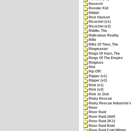
Reversi!
Revoler Kid
Ribbit!
Rick Hanson
Ricochet (v1)
Ricochet (v2)
Riddle, The
Ridiculous Reality
Rifle
Rifts Of Time, The
Ringmaster
Rings Of Atari, The
Rings Of The Empire
Ringtoss
Riot
Rip Off!
Ripper (v1)
Ripper (v2)
Risk (v1)
Risk (v2)
Risk Je Zisk
Risky Rescue
Risky Rescue Industrial 
River
River Raid
River Raid 2600
River Raid 2K11
River Raid Bold
River Raid Cold Winter