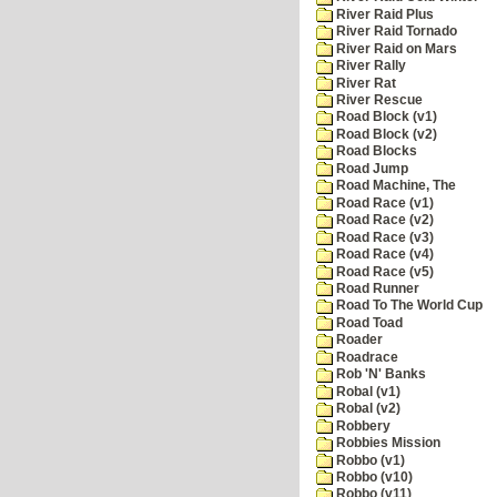
River Raid Plus
River Raid Tornado
River Raid on Mars
River Rally
River Rat
River Rescue
Road Block (v1)
Road Block (v2)
Road Blocks
Road Jump
Road Machine, The
Road Race (v1)
Road Race (v2)
Road Race (v3)
Road Race (v4)
Road Race (v5)
Road Runner
Road To The World Cup
Road Toad
Roader
Roadrace
Rob 'N' Banks
Robal (v1)
Robal (v2)
Robbery
Robbies Mission
Robbo (v1)
Robbo (v10)
Robbo (v11)