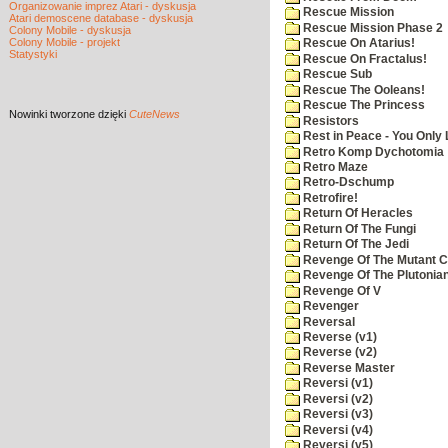
Organizowanie imprez Atari - dyskusja
Rescue Mission
Atari demoscene database - dyskusja
Rescue Mission Phase 2
Colony Mobile - dyskusja
Colony Mobile - projekt
Rescue On Atarius!
Statystyki
Rescue On Fractalus!
Rescue Sub
Rescue The Ooleans!
Rescue The Princess
Nowinki
tworzone dzięki
CuteNews
Resistors
Rest in Peace - You Only
Retro Komp Dychotomia
Retro Maze
Retro-Dschump
Retrofire!
Return Of Heracles
Return Of The Fungi
Return Of The Jedi
Revenge Of The Mutant 
Revenge Of The Plutonian
Revenge Of V
Revenger
Reversal
Reverse (v1)
Reverse (v2)
Reverse Master
Reversi (v1)
Reversi (v2)
Reversi (v3)
Reversi (v4)
Reversi (v5)