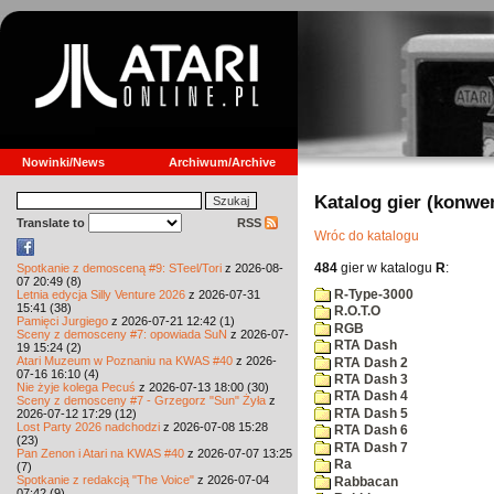
Nowinki/News
Archiwum/Archive
Katalog gier (konwe
Translate to
RSS
Wróc do katalogu
484
gier w katalogu
R
:
Spotkanie z demosceną #9: STeel/Tori
z 2026-08-
07 20:49 (8)
R-Type-3000
Letnia edycja Silly Venture 2026
z 2026-07-31
15:41 (38)
R.O.T.O
Pamięci Jurgiego
z 2026-07-21 12:42 (1)
RGB
Sceny z demosceny #7: opowiada SuN
z 2026-07-
RTA Dash
19 15:24 (2)
Atari Muzeum w Poznaniu na KWAS #40
z 2026-
RTA Dash 2
07-16 16:10 (4)
RTA Dash 3
Nie żyje kolega Pecuś
z 2026-07-13 18:00 (30)
RTA Dash 4
Sceny z demosceny #7 - Grzegorz "Sun" Żyła
z
RTA Dash 5
2026-07-12 17:29 (12)
Lost Party 2026 nadchodzi
z 2026-07-08 15:28
RTA Dash 6
(23)
RTA Dash 7
Pan Zenon i Atari na KWAS #40
z 2026-07-07 13:25
Ra
(7)
Spotkanie z redakcją "The Voice"
z 2026-07-04
Rabbacan
07:42 (9)