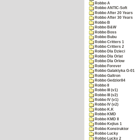
Robbo A
Robbo ANTIC-Soft
Robbo After 20 Years
Robbo After 30 Years
Robbo B
Robbo B&W
Robbo Boss
Robbo Bubu
Robbo Critters 1
Robbo Critters 2
Robbo Dla Dzieci
Robbo Dla Orlat
Robbo Dla Orlow
Robbo Forever
Robbo Galaktyka G-01
Robbo Galtron
Robbo Gedzior84
Robbo II
Robbo III (v1)
Robbo III (v2)
Robbo IV (v1)
Robbo IV (v2)
Robbo K.K
Robbo KMD
Robbo KMD II
Robbo Kejtus 1
Robbo Konstruktor
Robbo Lucky
Robbo Lucky 2