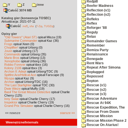
Redpill
Y
Z
inne
Reefer Madness
Reflection (v1)
Całość 3074 MB
Reflection (v2)
Katalog gier (konwencja TOSEC)
Refleks
Aktualizacja: 2021-07-11
Reflex
Całość
,
md5
sha
(
7-Zip
,
TUGZip
)
Reforger '88
Reguly
Opisy gier
Relax
"Old Towers" (Atari ST)
opisał Misza (19)
Submarine Commander
opisał Kaz (36)
Remainder Games
Frogs
opisał Xeen (0)
Remember
Choplifter!
opisał Urborg (0)
Remiza Party
Joust
opisał Urborg (17)
Commando
opisał Urborg (35)
Renaissance
Mario Bros
opisał Urborg (13)
Renegade
Xenophobe
opisał Urborg (36)
Rent Wars
Robbo Forever
opisał tbxx (16)
Repeat After Simona
Kolony 2106
opisał tbxx (3)
Archon II: Adept
opisał Urborg/TDC (9)
Replugged
Spitfire Ace/Hellcat Ace
opisał Farscape (9)
Repossed
Wyspa
opisał Kaz (9)
Repton
Archon
opisał Urborg/TDC (16)
The Last Starfighter
opisał TDC (30)
Rescue (v1)
Dwie Wieże
opisał Muffy (19)
Rescue (v2)
Basil The Great Mouse Detective
opisał Charlie
Rescue (v3)
Cherry (125)
Rescue Adventure
Inny Świat
opisał Charlie Cherry (17)
Inspektor
opisał Charlie Cherry (19)
Rescue At 94K
Grand Prix Simulator
opisał Charlie Cherry (16)
Rescue Expedition, The
Rescue From Doom
«« nowsze
starsze »»
Rescue Mission
Rescue Mission Phase 2
Wewnętrzne/Internals
Rescue On Atarius!