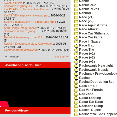
Rabbit
KWAS #40 live
z 2026-06-27 12:53 (167)
Rabbit Raid
Spotkanie z grupą USSR
z 2026-06-26 19:36 (11)
KWAS #40 - zabierzcie Atari Portfolio!
z 2026-06-23
Rabbit Revolt
08:12 (0)
Rabbotz!
KWAS #40 - naprawa retrosprzętu
z 2026-06-21
Race (v1)
17:15 (1)
Race (v2)
Sceny z demosceny #7 z Bigerem i MBR
z 2026-
06-19 22:08 (0)
Race Against Time
Atari Floppy Image Toolkit
z 2026-06-17 13:51 (9)
Race Attack!
Spotkanie online z grupą LST
z 2026-06-16 16:32
Race Car 'Rithmetic
(17)
Recoil zintegrowany z macOS
z 2026-06-13 21:34
Race Car Facts
(5)
Race In Space
KWAS #40 odbędzie się w Katowicach
z 2026-06-
Race Trap
07 17:59 (25)
Race, The
Commodore po atarowsku
z 2026-05-28 21:50 (21)
Racer (v1)
«« nowsze
starsze »»
Racer (v2)
Racer (v3)
AtariOnline.pl na YouTube
Rachowanie Heartlight
Rachowanie Nessie
Rachunek Prawdopodobi
Racing
Racing Destruction Set
Rack'em Up!
Rad Van Fortuin
Rad Zone
Radar Landing
Radar Rat Race
Radiation Dump
Radical Rupert
Pomocnik/Helper
Radioactive Shit Happens