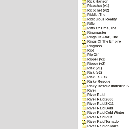
Rick Hanson
Ricochet (v1)
Ricochet (v2)
Riddle, The
Ridiculous Reality
Rifle
Rifts Of Time, The
Ringmaster
Rings Of Atari, The
Rings Of The Empire
Ringtoss
Riot
Rip Off!
Ripper (v1)
Ripper (v2)
Risk (v1)
Risk (v2)
Risk Je Zisk
Risky Rescue
Risky Rescue Industrial 
River
River Raid
River Raid 2600
River Raid 2K11
River Raid Bold
River Raid Cold Winter
River Raid Plus
River Raid Tornado
River Raid on Mars