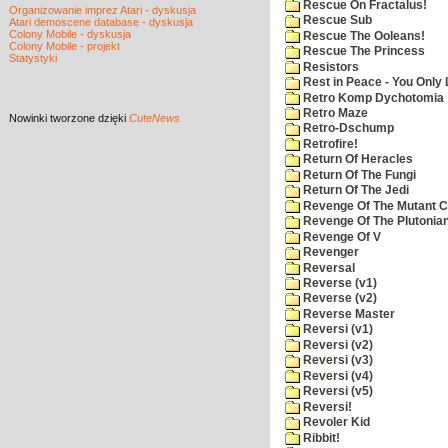
Rescue On Fractalus!
Organizowanie imprez Atari - dyskusja
Rescue Sub
Atari demoscene database - dyskusja
Colony Mobile - dyskusja
Rescue The Ooleans!
Colony Mobile - projekt
Rescue The Princess
Statystyki
Resistors
Rest in Peace - You Only
Retro Komp Dychotomia
Retro Maze
Nowinki
tworzone dzięki
CuteNews
Retro-Dschump
Retrofire!
Return Of Heracles
Return Of The Fungi
Return Of The Jedi
Revenge Of The Mutant 
Revenge Of The Plutonian
Revenge Of V
Revenger
Reversal
Reverse (v1)
Reverse (v2)
Reverse Master
Reversi (v1)
Reversi (v2)
Reversi (v3)
Reversi (v4)
Reversi (v5)
Reversi!
Revoler Kid
Ribbit!