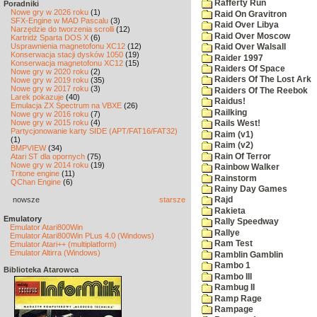
Rafferty Run
Poradniki
Nowe gry w 2026 roku
(1)
Raid On Gravitron
SFX-Engine w MAD Pascalu
(3)
Raid Over Libya
Narzędzie do tworzenia scrolli
(12)
Raid Over Moscow
Kartridż Sparta DOS X
(6)
Usprawnienia magnetofonu XC12
(12)
Raid Over Walsall
Konserwacja stacji dysków 1050
(19)
Raider 1997
Konserwacja magnetofonu XC12
(15)
Raiders Of Space
Nowe gry w 2020 roku
(2)
Raiders Of The Lost Ark
Nowe gry w 2019 roku
(35)
Nowe gry w 2017 roku
(3)
Raiders Of The Reebok
Larek pokazuje
(40)
Raidus!
Emulacja ZX Spectrum na VBXE
(26)
Railking
Nowe gry w 2016 roku
(7)
Nowe gry w 2015 roku
(4)
Rails West!
Partycjonowanie karty SIDE (APT/FAT16/FAT32)
Raim (v1)
(1)
Raim (v2)
BMPVIEW
(34)
Rain Of Terror
Atari ST dla opornych
(75)
Nowe gry w 2014 roku
(19)
Rainbow Walker
Tritone engine
(11)
Rainstorm
QChan Engine
(6)
Rainy Day Games
nowsze
starsze
Rajd
Rakieta
Emulatory
Rally Speedway
Emulator Atari800Win
Rallye
Emulator Atari800Win PLus 4.0 (Windows)
Ram Test
Emulator Atari++ (multiplatform)
Emulator Altirra (Windows)
Ramblin Gamblin
Rambo 1
Biblioteka Atarowca
Rambo III
Rambug II
Ramp Rage
Rampage