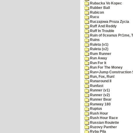
Rubacka Vo Kopec
Rubber Ball
Rubicon
Rucu
Ruczajowa Proza Zycia
Ruff And Reddy
Ruff In Trouble
Ruin of 0ceanus Pr1me, 
Ruins
Ruleta (v1)
Ruleta (v2)
Rum Runner
Run Away
Run For It
Run For The Money
Run+Jump Construction S
Run, Fox, Run!
Runaround II
Runfast
Runner (v1)
Runner (v2)
Runner Bear
Runway 180
Ruptus
Rush Hour
Rush Hour Race
Russian Roulette
Ruzovy Panther
Ryba Pila