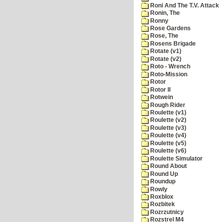
Roni And The T.V. Attack
Ronin, The
Ronny
Rose Gardens
Rose, The
Rosens Brigade
Rotate (v1)
Rotate (v2)
Roto - Wrench
Roto-Mission
Rotor
Rotor II
Rotwein
Rough Rider
Roulette (v1)
Roulette (v2)
Roulette (v3)
Roulette (v4)
Roulette (v5)
Roulette (v6)
Roulette Simulator
Round About
Round Up
Roundup
Rowly
Roxblox
Rozbitek
Rozrzutnicy
Rozstrel M4