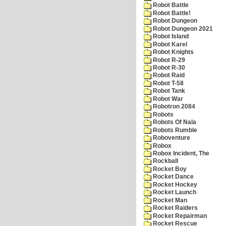
Robot Battle
Robot Battle!
Robot Dungeon
Robot Dungeon 2021
Robot Island
Robot Karel
Robot Knights
Robot R-29
Robot R-30
Robot Raid
Robot T-58
Robot Tank
Robot War
Robotron 2084
Robots
Robots Of Nala
Robots Rumble
Roboventure
Robox
Robox Incident, The
Rockball
Rocket Boy
Rocket Dance
Rocket Hockey
Rocket Launch
Rocket Man
Rocket Raiders
Rocket Repairman
Rocket Rescue