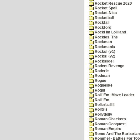
Rocket Rescue 2020
Rocket Spell
Rocket-Nica
Rocketball
Rockfall
Rockford
Rocki Im Lolliland
Rockies, The
Rockman
Rockmania
Rocks! (v1)
Rocks! (v2)
Rockslide!
Rodent Revenge
Roderic
Rodman
Rogue
Roguelike
Rogul
Roll 'Em! Maze Loader
Roll' Em
Rollerball II
Rolltris
Rollydolly
Roman Checkers
Roman Conquest
Roman Empire
Rome And The Barbarian
Rommel - Battles For Tob