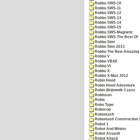
Robbo SWS-10
Robbo SWS-11
Robbo SWS-12
Robbo SWS-13
Robbo SWS-14
Robbo SWS-15
Robbo SWS-Magnetic
Robbo SWS-The Best Of
Robbo Simi
Robbo Simi 2013
Robbo The New Amazing A
Robbo V
Robbo VBXE
Robbo VI
Robbo X
Robbo X-Mas 2012
Robin Hood
Robin Hood Adventure
Robin Wojownik Czasu
Robinson
Robix
Robo Type
Robocop
Robomash
Robomash Construction 
Robot 1
Robot And Minion
Robot Assault
Robot Attack