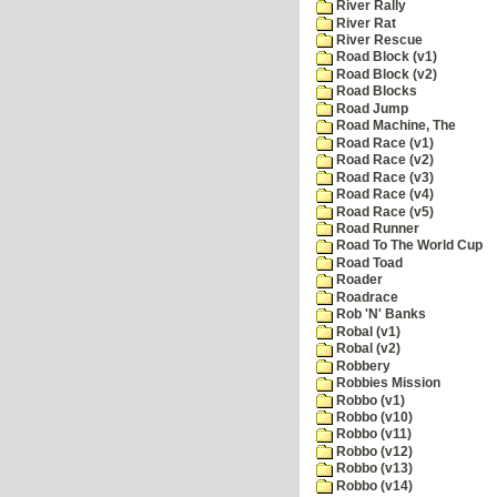
River Rally
River Rat
River Rescue
Road Block (v1)
Road Block (v2)
Road Blocks
Road Jump
Road Machine, The
Road Race (v1)
Road Race (v2)
Road Race (v3)
Road Race (v4)
Road Race (v5)
Road Runner
Road To The World Cup
Road Toad
Roader
Roadrace
Rob 'N' Banks
Robal (v1)
Robal (v2)
Robbery
Robbies Mission
Robbo (v1)
Robbo (v10)
Robbo (v11)
Robbo (v12)
Robbo (v13)
Robbo (v14)