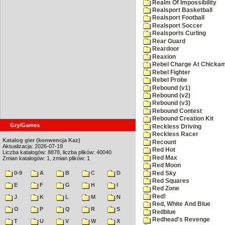
Realm Of Impossibility
Realsport Basketball
Realsport Football
Realsport Soccer
Realsports Curling
Rear Guard
Reardoor
Reaxion
Rebel Charge At Chicka
Rebel Fighter
Rebel Probe
Rebound (v1)
Rebound (v2)
Rebound (v3)
Rebound Contest
Rebound Creation Kit
Gry/Games
Reckless Driving
Reckless Racer
Katalog gier (konwencja Kaz)
Recount
Aktualizacja: 2026-07-19
Red Hot
Liczba katalogów: 8878, liczba plików: 40040
Red Max
Zmian katalogów: 1, zmian plików: 1
Red Moon
0-9
A
B
C
D
Red Sky
Red Squares
E
F
G
H
I
Red Zone
Red!
J
K
L
M
N
Red, White And Blue
O
P
Q
R
S
Redblue
Redhead's Revenge
T
U
V
W
X