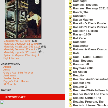
Rampage!
Ramses' Revenge
Ramses' Revenge 2021 
Ranch, The
Ransack!
Rasen Maeher
Rassilon's Block Puzzle
Rassilon's Block Puzzles
Rassilon's Rollout
Raszyn 1809
Rat Race
Czasopisma: 714 sztuk
(185)
Ratapede
Materiały scenowe: 32 sztuki
(9)
Ratcatcher
Materiały książkowe: 141 sztuk
(55)
Materiały firmowe: 27 sztuk
(20)
Ratowanie Game Compo
Materiały o grach: 351 sztuk
(211)
Rats
Spiżarnia Voya na Chomikuj.pl
Rats!!! Rats!!! Rats!!!
Bajtek Redux
Rats' Revenge
Zasoby wiedzy
Raumschiff
Atariki
Raymaze 2000
XWiki
Re-Action
Gury's Atari 8-bit Forever
Atarimania
Reaction
Atari Archives
Reaction And Concentrati
Drygol's Retro Hacks
Reactor Five
XL Search
Reactor-X
Kontakt
Read And Write In French
Reader Rabbit And The F
HI SCORE CAFÉ
Reading Corner, The
Reading Program, The
Realistic Internet Simulat