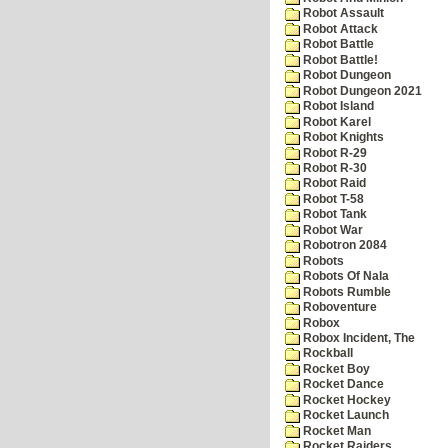
Robot Assault
Robot Attack
Robot Battle
Robot Battle!
Robot Dungeon
Robot Dungeon 2021
Robot Island
Robot Karel
Robot Knights
Robot R-29
Robot R-30
Robot Raid
Robot T-58
Robot Tank
Robot War
Robotron 2084
Robots
Robots Of Nala
Robots Rumble
Roboventure
Robox
Robox Incident, The
Rockball
Rocket Boy
Rocket Dance
Rocket Hockey
Rocket Launch
Rocket Man
Rocket Raiders