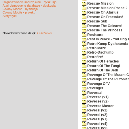
Organizowanie imprez Atari - dyskusja
Rescue Mission
Atari demoscene database - dyskusja
Rescue Mission Phase 2
Colony Mobile - dyskusja
Colony Mobile - projekt
Rescue On Atarius!
Statystyki
Rescue On Fractalus!
Rescue Sub
Rescue The Ooleans!
Rescue The Princess
Nowinki
tworzone dzięki
CuteNews
Resistors
Rest in Peace - You Only
Retro Komp Dychotomia
Retro Maze
Retro-Dschump
Retrofire!
Return Of Heracles
Return Of The Fungi
Return Of The Jedi
Revenge Of The Mutant 
Revenge Of The Plutonian
Revenge Of V
Revenger
Reversal
Reverse (v1)
Reverse (v2)
Reverse Master
Reversi (v1)
Reversi (v2)
Reversi (v3)
Reversi (v4)
Reversi (v5)