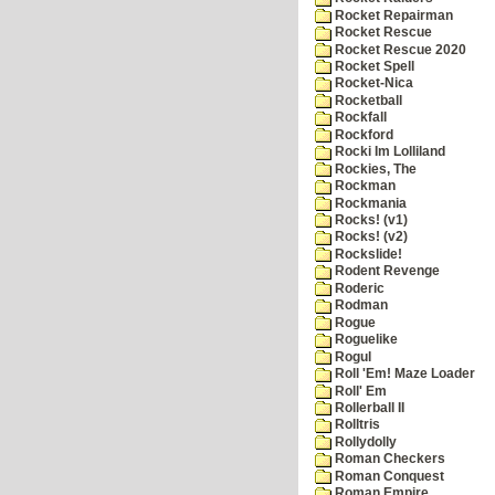
Rocket Repairman
Rocket Rescue
Rocket Rescue 2020
Rocket Spell
Rocket-Nica
Rocketball
Rockfall
Rockford
Rocki Im Lolliland
Rockies, The
Rockman
Rockmania
Rocks! (v1)
Rocks! (v2)
Rockslide!
Rodent Revenge
Roderic
Rodman
Rogue
Roguelike
Rogul
Roll 'Em! Maze Loader
Roll' Em
Rollerball II
Rolltris
Rollydolly
Roman Checkers
Roman Conquest
Roman Empire