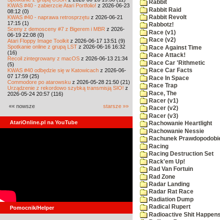
Rabbit
KWAS #40 - zabierzcie Atari Portfolio!
z 2026-06-23
Rabbit Raid
08:12 (0)
KWAS #40 - naprawa retrosprzętu
z 2026-06-21
Rabbit Revolt
17:15 (1)
Rabbotz!
Sceny z demosceny #7 z Bigerem i MBR
z 2026-
Race (v1)
06-19 22:08 (0)
Race (v2)
Atari Floppy Image Toolkit
z 2026-06-17 13:51 (9)
Spotkanie online z grupą LST
z 2026-06-16 16:32
Race Against Time
(16)
Race Attack!
Recoil zintegrowany z macOS
z 2026-06-13 21:34
Race Car 'Rithmetic
(5)
KWAS #40 odbędzie się w Katowicach
z 2026-06-
Race Car Facts
07 17:59 (25)
Race In Space
Commodore po atarowsku
z 2026-05-28 21:50 (21)
Race Trap
Urządzenie z rekordowo szybką transmisją SIO!
z
Race, The
2026-05-24 20:57 (116)
Racer (v1)
«« nowsze
starsze »»
Racer (v2)
Racer (v3)
AtariOnline.pl na YouTube
Rachowanie Heartlight
Rachowanie Nessie
Rachunek Prawdopodobi
Racing
Racing Destruction Set
Rack'em Up!
Rad Van Fortuin
Rad Zone
Radar Landing
Radar Rat Race
Radiation Dump
Radical Rupert
Pomocnik/Helper
Radioactive Shit Happens