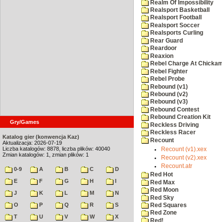
Realm Of Impossibility
Realsport Basketball
Realsport Football
Realsport Soccer
Realsports Curling
Rear Guard
Reardoor
Reaxion
Rebel Charge At Chicka
Rebel Fighter
Rebel Probe
Rebound (v1)
Rebound (v2)
Rebound (v3)
Rebound Contest
Rebound Creation Kit
Gry/Games
Reckless Driving
Reckless Racer
Katalog gier (konwencja Kaz)
Recount
Aktualizacja: 2026-07-19
Liczba katalogów: 8878, liczba plików: 40040
Recount (v1).xex
Zmian katalogów: 1, zmian plików: 1
Recount (v2).xex
Recount.atr
0-9
A
B
C
D
Red Hot
E
F
G
H
I
Red Max
Red Moon
J
K
L
M
N
Red Sky
O
P
Q
R
S
Red Squares
Red Zone
T
U
V
W
X
Red!