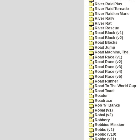
River Raid Plus
River Raid Tornado
River Raid on Mars
River Rally
River Rat
River Rescue
Road Block (v1)
Road Block (v2)
Road Blocks
Road Jump
Road Machine, The
Road Race (v1)
Road Race (v2)
Road Race (v3)
Road Race (v4)
Road Race (v5)
Road Runner
Road To The World Cup
Road Toad
Roader
Roadrace
Rob 'N' Banks
Robal (v1)
Robal (v2)
Robbery
Robbies Mission
Robbo (v1)
Robbo (v10)
Robbo (v11)