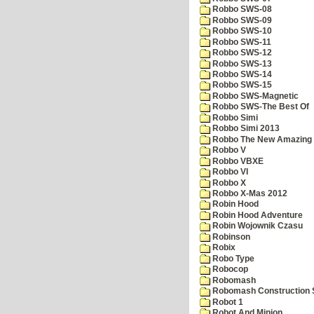
Robbo SWS-08
Robbo SWS-09
Robbo SWS-10
Robbo SWS-11
Robbo SWS-12
Robbo SWS-13
Robbo SWS-14
Robbo SWS-15
Robbo SWS-Magnetic
Robbo SWS-The Best Of
Robbo Simi
Robbo Simi 2013
Robbo The New Amazing A
Robbo V
Robbo VBXE
Robbo VI
Robbo X
Robbo X-Mas 2012
Robin Hood
Robin Hood Adventure
Robin Wojownik Czasu
Robinson
Robix
Robo Type
Robocop
Robomash
Robomash Construction 
Robot 1
Robot And Minion