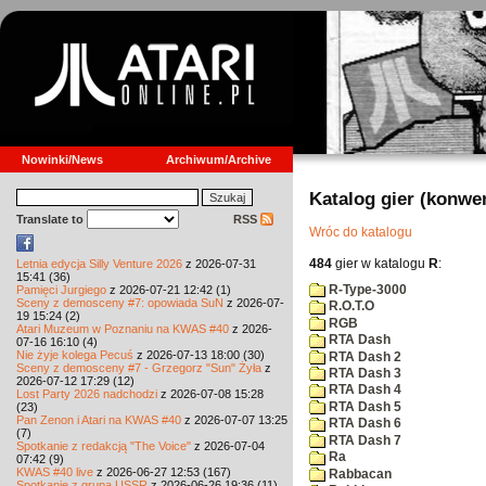
Nowinki/News
Archiwum/Archive
Katalog gier (konwe
Translate to
RSS
Wróc do katalogu
484
gier w katalogu
R
:
Letnia edycja Silly Venture 2026
z 2026-07-31
15:41 (36)
R-Type-3000
Pamięci Jurgiego
z 2026-07-21 12:42 (1)
Sceny z demosceny #7: opowiada SuN
z 2026-07-
R.O.T.O
19 15:24 (2)
RGB
Atari Muzeum w Poznaniu na KWAS #40
z 2026-
RTA Dash
07-16 16:10 (4)
Nie żyje kolega Pecuś
z 2026-07-13 18:00 (30)
RTA Dash 2
Sceny z demosceny #7 - Grzegorz "Sun" Żyła
z
RTA Dash 3
2026-07-12 17:29 (12)
RTA Dash 4
Lost Party 2026 nadchodzi
z 2026-07-08 15:28
RTA Dash 5
(23)
Pan Zenon i Atari na KWAS #40
z 2026-07-07 13:25
RTA Dash 6
(7)
RTA Dash 7
Spotkanie z redakcją "The Voice"
z 2026-07-04
Ra
07:42 (9)
KWAS #40 live
z 2026-06-27 12:53 (167)
Rabbacan
Spotkanie z grupą USSR
z 2026-06-26 19:36 (11)