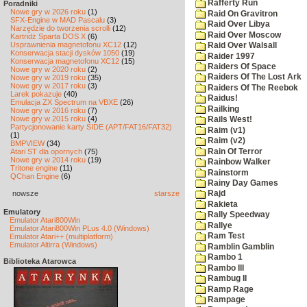
Rafferty Run
Poradniki
Nowe gry w 2026 roku
(1)
Raid On Gravitron
SFX-Engine w MAD Pascalu
(3)
Raid Over Libya
Narzędzie do tworzenia scrolli
(12)
Raid Over Moscow
Kartridż Sparta DOS X
(6)
Usprawnienia magnetofonu XC12
(12)
Raid Over Walsall
Konserwacja stacji dysków 1050
(19)
Raider 1997
Konserwacja magnetofonu XC12
(15)
Raiders Of Space
Nowe gry w 2020 roku
(2)
Raiders Of The Lost Ark
Nowe gry w 2019 roku
(35)
Nowe gry w 2017 roku
(3)
Raiders Of The Reebok
Larek pokazuje
(40)
Raidus!
Emulacja ZX Spectrum na VBXE
(26)
Railking
Nowe gry w 2016 roku
(7)
Nowe gry w 2015 roku
(4)
Rails West!
Partycjonowanie karty SIDE (APT/FAT16/FAT32)
Raim (v1)
(1)
Raim (v2)
BMPVIEW
(34)
Rain Of Terror
Atari ST dla opornych
(75)
Nowe gry w 2014 roku
(19)
Rainbow Walker
Tritone engine
(11)
Rainstorm
QChan Engine
(6)
Rainy Day Games
nowsze
starsze
Rajd
Rakieta
Emulatory
Rally Speedway
Emulator Atari800Win
Rallye
Emulator Atari800Win PLus 4.0 (Windows)
Ram Test
Emulator Atari++ (multiplatform)
Emulator Altirra (Windows)
Ramblin Gamblin
Rambo 1
Biblioteka Atarowca
Rambo III
Rambug II
Ramp Rage
Rampage