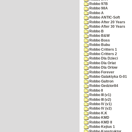
Robbo 97B
Robbo 98A
Robbo A
Robbo ANTIC-Soft
Robbo After 20 Years
Robbo After 30 Years
Robbo B
Robbo B&W
Robbo Boss
Robbo Bubu
Robbo Critters 1
Robbo Critters 2
Robbo Dla Dzieci
Robbo Dla Orlat
Robbo Dla Orlow
Robbo Forever
Robbo Galaktyka G-01
Robbo Galtron
Robbo Gedzior84
Robbo II
Robbo III (v1)
Robbo III (v2)
Robbo IV (v1)
Robbo IV (v2)
Robbo K.K
Robbo KMD
Robbo KMD II
Robbo Kejtus 1
Robbo Konstruktor