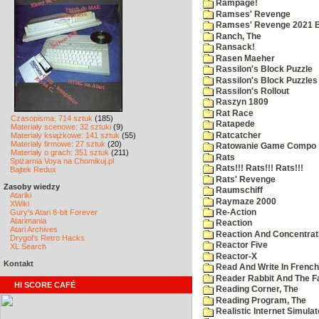
Rampage!
Ramses' Revenge
Ramses' Revenge 2021 
Ranch, The
Ransack!
Rasen Maeher
Rassilon's Block Puzzle
Rassilon's Block Puzzles
Rassilon's Rollout
Raszyn 1809
Rat Race
Czasopisma: 714 sztuk
(185)
Ratapede
Materiały scenowe: 32 sztuki
(9)
Ratcatcher
Materiały książkowe: 141 sztuk
(55)
Materiały firmowe: 27 sztuk
(20)
Ratowanie Game Compo
Materiały o grach: 351 sztuk
(211)
Rats
Spiżarnia Voya na Chomikuj.pl
Rats!!! Rats!!! Rats!!!
Bajtek Redux
Rats' Revenge
Zasoby wiedzy
Raumschiff
Atariki
Raymaze 2000
XWiki
Gury's Atari 8-bit Forever
Re-Action
Atarimania
Reaction
Atari Archives
Reaction And Concentrati
Drygol's Retro Hacks
Reactor Five
XL Search
Reactor-X
Kontakt
Read And Write In French
Reader Rabbit And The F
HI SCORE CAFÉ
Reading Corner, The
Reading Program, The
Realistic Internet Simulat