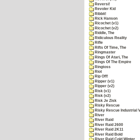
Reversi!
Revoler Kid
Ribbit!
Rick Hanson
Ricochet (v1)
Ricochet (v2)
Riddle, The
Ridiculous Reality
Rifle
Rifts Of Time, The
Ringmaster
Rings Of Atari, The
Rings Of The Empire
Ringtoss
Riot
Rip Off!
Ripper (v1)
Ripper (v2)
Risk (v1)
Risk (v2)
Risk Je Zisk
Risky Rescue
Risky Rescue Industrial 
River
River Raid
River Raid 2600
River Raid 2K11
River Raid Bold
River Raid Cold Winter