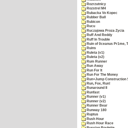
Rozrzutnicy
Rozstrel M4
Rubacka Vo Kopec
Rubber Ball
Rubicon
Rucu
Ruczajowa Proza Zycia
Ruff And Reddy
Ruff In Trouble
Ruin of 0ceanus Pr1me, 
Ruins
Ruleta (v1)
Ruleta (v2)
Rum Runner
Run Away
Run For It
Run For The Money
Run+Jump Construction S
Run, Fox, Run!
Runaround II
Runfast
Runner (v1)
Runner (v2)
Runner Bear
Runway 180
Ruptus
Rush Hour
Rush Hour Race
Russian Roulette