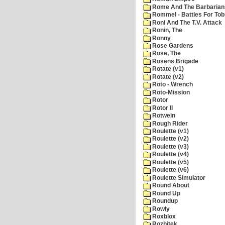
Rome And The Barbarian
Rommel - Battles For Tob
Roni And The T.V. Attack
Ronin, The
Ronny
Rose Gardens
Rose, The
Rosens Brigade
Rotate (v1)
Rotate (v2)
Roto - Wrench
Roto-Mission
Rotor
Rotor II
Rotwein
Rough Rider
Roulette (v1)
Roulette (v2)
Roulette (v3)
Roulette (v4)
Roulette (v5)
Roulette (v6)
Roulette Simulator
Round About
Round Up
Roundup
Rowly
Roxblox
Rozbitek