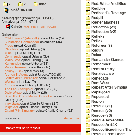
Red, White And Blue
Y
Z
inne
Redblue
Całość 3074 MB
Redhead's Revenge
Redpill
Katalog gier (konwencja TOSEC)
Aktualizacja: 2021-07-11
Reefer Madness
Całość
,
Reflection (v1)
md5
sha
(
7-Zip
,
TUGZip
)
Reflection (v2)
Opisy gier
Refleks
"Old Towers" (Atari ST)
opisał Misza (19)
Reflex
Submarine Commander
opisał Kaz (36)
Frogs
opisał Xeen (0)
Reforger '88
Choplifter!
opisał Urborg (0)
Reguly
Joust
opisał Urborg (17)
Relax
Commando
opisał Urborg (35)
Remainder Games
Mario Bros
opisał Urborg (13)
Xenophobe
opisał Urborg (36)
Remember
Robbo Forever
opisał tbxx (16)
Remiza Party
Kolony 2106
opisał tbxx (3)
Renaissance
Archon II: Adept
opisał Urborg/TDC (9)
Spitfire Ace/Hellcat Ace
opisał Farscape (9)
Renegade
Wyspa
opisał Kaz (9)
Rent Wars
Archon
opisał Urborg/TDC (16)
Repeat After Simona
The Last Starfighter
opisał TDC (30)
Replugged
Dwie Wieże
opisał Muffy (19)
Basil The Great Mouse Detective
opisał Charlie
Repossed
Cherry (125)
Repton
Inny Świat
opisał Charlie Cherry (17)
Rescue (v1)
Inspektor
opisał Charlie Cherry (19)
Grand Prix Simulator
opisał Charlie Cherry (16)
Rescue (v2)
Rescue (v3)
«« nowsze
starsze »»
Rescue Adventure
Rescue At 94K
Wewnętrzne/Internals
Rescue Expedition, The
Rescue From Doom