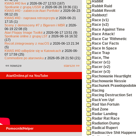
Rabbit
KWAS #40 live
z 2026-06-27 12:53 (167)
Rabbit Raid
Spotkanie z grupą USSR
z 2026-06-26 19:36 (11)
KWAS #40 - zabierzcie Atari Portfolio!
z 2026-06-23
Rabbit Revolt
08:12 (0)
Rabbotz!
KWAS #40 - naprawa retrosprzętu
z 2026-06-21
Race (v1)
17:15 (1)
Race (v2)
Sceny z demosceny #7 z Bigerem i MBR
z 2026-
06-19 22:08 (0)
Race Against Time
Atari Floppy Image Toolkit
z 2026-06-17 13:51 (9)
Race Attack!
Spotkanie online z grupą LST
z 2026-06-16 16:32
Race Car 'Rithmetic
(17)
Recoil zintegrowany z macOS
z 2026-06-13 21:34
Race Car Facts
(5)
Race In Space
KWAS #40 odbędzie się w Katowicach
z 2026-06-
Race Trap
07 17:59 (25)
Race, The
Commodore po atarowsku
z 2026-05-28 21:50 (21)
Racer (v1)
«« nowsze
starsze »»
Racer (v2)
Racer (v3)
AtariOnline.pl na YouTube
Rachowanie Heartlight
Rachowanie Nessie
Rachunek Prawdopodobi
Racing
Racing Destruction Set
Rack'em Up!
Rad Van Fortuin
Rad Zone
Radar Landing
Radar Rat Race
Radiation Dump
Radical Rupert
Pomocnik/Helper
Radioactive Shit Happens