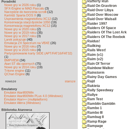
Rafferty Run
Poradniki
Nowe gry w 2026 roku
(1)
Raid On Gravitron
SFX-Engine w MAD Pascalu
(3)
Raid Over Libya
Narzędzie do tworzenia scrolli
(12)
Raid Over Moscow
Kartridż Sparta DOS X
(6)
Usprawnienia magnetofonu XC12
(12)
Raid Over Walsall
Konserwacja stacji dysków 1050
(19)
Raider 1997
Konserwacja magnetofonu XC12
(15)
Raiders Of Space
Nowe gry w 2020 roku
(2)
Raiders Of The Lost Ark
Nowe gry w 2019 roku
(35)
Nowe gry w 2017 roku
(3)
Raiders Of The Reebok
Larek pokazuje
(40)
Raidus!
Emulacja ZX Spectrum na VBXE
(26)
Railking
Nowe gry w 2016 roku
(7)
Nowe gry w 2015 roku
(4)
Rails West!
Partycjonowanie karty SIDE (APT/FAT16/FAT32)
Raim (v1)
(1)
Raim (v2)
BMPVIEW
(34)
Rain Of Terror
Atari ST dla opornych
(75)
Nowe gry w 2014 roku
(19)
Rainbow Walker
Tritone engine
(11)
Rainstorm
QChan Engine
(6)
Rainy Day Games
nowsze
starsze
Rajd
Rakieta
Emulatory
Rally Speedway
Emulator Atari800Win
Rallye
Emulator Atari800Win PLus 4.0 (Windows)
Ram Test
Emulator Atari++ (multiplatform)
Emulator Altirra (Windows)
Ramblin Gamblin
Rambo 1
Biblioteka Atarowca
Rambo III
Rambug II
Ramp Rage
Rampage