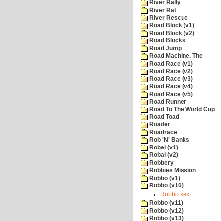
River Rally
River Rat
River Rescue
Road Block (v1)
Road Block (v2)
Road Blocks
Road Jump
Road Machine, The
Road Race (v1)
Road Race (v2)
Road Race (v3)
Road Race (v4)
Road Race (v5)
Road Runner
Road To The World Cup
Road Toad
Roader
Roadrace
Rob 'N' Banks
Robal (v1)
Robal (v2)
Robbery
Robbies Mission
Robbo (v1)
Robbo (v10)
Robbo.xex
Robbo (v11)
Robbo (v12)
Robbo (v13)