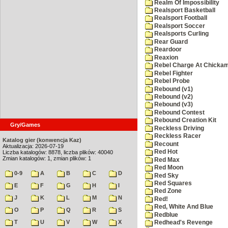
Realm Of Impossibility
Realsport Basketball
Realsport Football
Realsport Soccer
Realsports Curling
Rear Guard
Reardoor
Reaxion
Rebel Charge At Chicka
Rebel Fighter
Rebel Probe
Rebound (v1)
Rebound (v2)
Rebound (v3)
Rebound Contest
Rebound Creation Kit
Gry/Games
Reckless Driving
Reckless Racer
Katalog gier (konwencja Kaz)
Recount
Aktualizacja: 2026-07-19
Red Hot
Liczba katalogów: 8878, liczba plików: 40040
Zmian katalogów: 1, zmian plików: 1
Red Max
Red Moon
0-9
A
B
C
D
Red Sky
Red Squares
E
F
G
H
I
Red Zone
J
K
L
M
N
Red!
Red, White And Blue
O
P
Q
R
S
Redblue
T
U
V
W
X
Redhead's Revenge