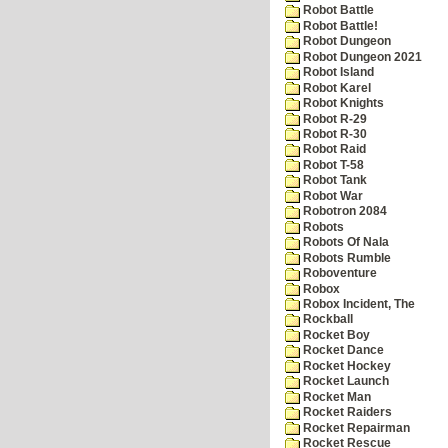
Robot Battle
Robot Battle!
Robot Dungeon
Robot Dungeon 2021
Robot Island
Robot Karel
Robot Knights
Robot R-29
Robot R-30
Robot Raid
Robot T-58
Robot Tank
Robot War
Robotron 2084
Robots
Robots Of Nala
Robots Rumble
Roboventure
Robox
Robox Incident, The
Rockball
Rocket Boy
Rocket Dance
Rocket Hockey
Rocket Launch
Rocket Man
Rocket Raiders
Rocket Repairman
Rocket Rescue