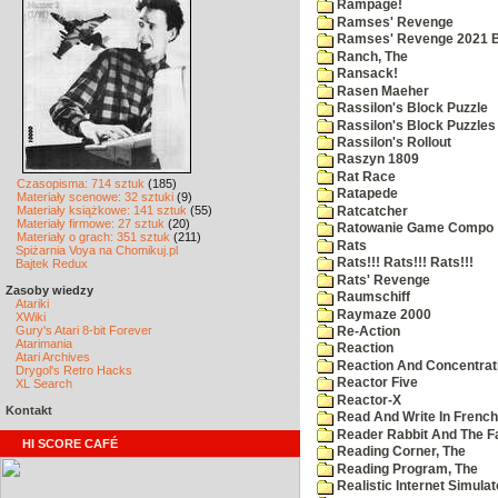
Rampage!
Ramses' Revenge
Ramses' Revenge 2021 
Ranch, The
Ransack!
Rasen Maeher
Rassilon's Block Puzzle
Rassilon's Block Puzzles
Rassilon's Rollout
Raszyn 1809
Rat Race
Czasopisma: 714 sztuk
(185)
Ratapede
Materiały scenowe: 32 sztuki
(9)
Materiały książkowe: 141 sztuk
(55)
Ratcatcher
Materiały firmowe: 27 sztuk
(20)
Ratowanie Game Compo
Materiały o grach: 351 sztuk
(211)
Rats
Spiżarnia Voya na Chomikuj.pl
Rats!!! Rats!!! Rats!!!
Bajtek Redux
Rats' Revenge
Zasoby wiedzy
Raumschiff
Atariki
Raymaze 2000
XWiki
Gury's Atari 8-bit Forever
Re-Action
Atarimania
Reaction
Atari Archives
Reaction And Concentrati
Drygol's Retro Hacks
Reactor Five
XL Search
Reactor-X
Kontakt
Read And Write In French
Reader Rabbit And The F
HI SCORE CAFÉ
Reading Corner, The
Reading Program, The
Realistic Internet Simulat