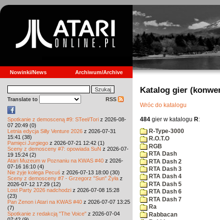
Nowinki/News
Archiwum/Archive
Katalog gier (konwe
Translate to
RSS
Wróc do katalogu
484
gier w katalogu
R
:
Spotkanie z demosceną #9: STeel/Tori
z 2026-08-
07 20:49 (0)
R-Type-3000
Letnia edycja Silly Venture 2026
z 2026-07-31
15:41 (38)
R.O.T.O
Pamięci Jurgiego
z 2026-07-21 12:42 (1)
RGB
Sceny z demosceny #7: opowiada SuN
z 2026-07-
RTA Dash
19 15:24 (2)
Atari Muzeum w Poznaniu na KWAS #40
z 2026-
RTA Dash 2
07-16 16:10 (4)
RTA Dash 3
Nie żyje kolega Pecuś
z 2026-07-13 18:00 (30)
RTA Dash 4
Sceny z demosceny #7 - Grzegorz "Sun" Żyła
z
RTA Dash 5
2026-07-12 17:29 (12)
Lost Party 2026 nadchodzi
z 2026-07-08 15:28
RTA Dash 6
(23)
RTA Dash 7
Pan Zenon i Atari na KWAS #40
z 2026-07-07 13:25
Ra
(7)
Spotkanie z redakcją "The Voice"
z 2026-07-04
Rabbacan
07:42 (9)