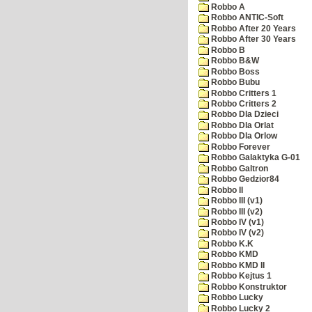
Robbo A
Robbo ANTIC-Soft
Robbo After 20 Years
Robbo After 30 Years
Robbo B
Robbo B&W
Robbo Boss
Robbo Bubu
Robbo Critters 1
Robbo Critters 2
Robbo Dla Dzieci
Robbo Dla Orlat
Robbo Dla Orlow
Robbo Forever
Robbo Galaktyka G-01
Robbo Galtron
Robbo Gedzior84
Robbo II
Robbo III (v1)
Robbo III (v2)
Robbo IV (v1)
Robbo IV (v2)
Robbo K.K
Robbo KMD
Robbo KMD II
Robbo Kejtus 1
Robbo Konstruktor
Robbo Lucky
Robbo Lucky 2