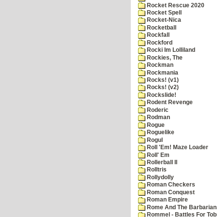
Rocket Rescue 2020
Rocket Spell
Rocket-Nica
Rocketball
Rockfall
Rockford
Rocki Im Lolliland
Rockies, The
Rockman
Rockmania
Rocks! (v1)
Rocks! (v2)
Rockslide!
Rodent Revenge
Roderic
Rodman
Rogue
Roguelike
Rogul
Roll 'Em! Maze Loader
Roll' Em
Rollerball II
Rolltris
Rollydolly
Roman Checkers
Roman Conquest
Roman Empire
Rome And The Barbarian
Rommel - Battles For Tob