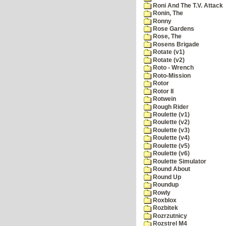
Roni And The T.V. Attack
Ronin, The
Ronny
Rose Gardens
Rose, The
Rosens Brigade
Rotate (v1)
Rotate (v2)
Roto - Wrench
Roto-Mission
Rotor
Rotor II
Rotwein
Rough Rider
Roulette (v1)
Roulette (v2)
Roulette (v3)
Roulette (v4)
Roulette (v5)
Roulette (v6)
Roulette Simulator
Round About
Round Up
Roundup
Rowly
Roxblox
Rozbitek
Rozrzutnicy
Rozstrel M4