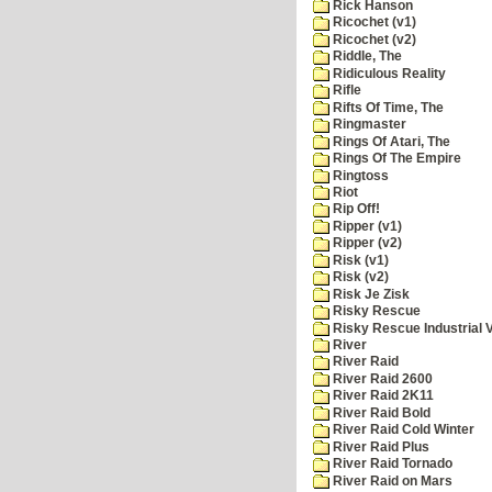
Rick Hanson
Ricochet (v1)
Ricochet (v2)
Riddle, The
Ridiculous Reality
Rifle
Rifts Of Time, The
Ringmaster
Rings Of Atari, The
Rings Of The Empire
Ringtoss
Riot
Rip Off!
Ripper (v1)
Ripper (v2)
Risk (v1)
Risk (v2)
Risk Je Zisk
Risky Rescue
Risky Rescue Industrial 
River
River Raid
River Raid 2600
River Raid 2K11
River Raid Bold
River Raid Cold Winter
River Raid Plus
River Raid Tornado
River Raid on Mars