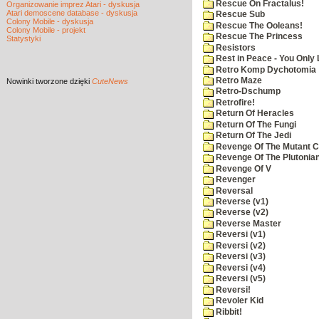
Rescue On Fractalus!
Organizowanie imprez Atari - dyskusja
Atari demoscene database - dyskusja
Rescue Sub
Colony Mobile - dyskusja
Rescue The Ooleans!
Colony Mobile - projekt
Rescue The Princess
Statystyki
Resistors
Rest in Peace - You Only
Retro Komp Dychotomia
Retro Maze
Nowinki
tworzone dzięki
CuteNews
Retro-Dschump
Retrofire!
Return Of Heracles
Return Of The Fungi
Return Of The Jedi
Revenge Of The Mutant 
Revenge Of The Plutonian
Revenge Of V
Revenger
Reversal
Reverse (v1)
Reverse (v2)
Reverse Master
Reversi (v1)
Reversi (v2)
Reversi (v3)
Reversi (v4)
Reversi (v5)
Reversi!
Revoler Kid
Ribbit!