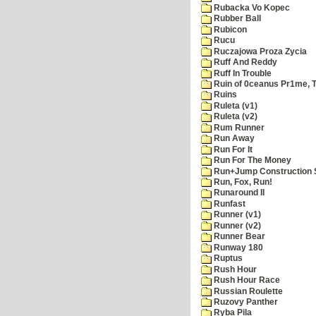
Rubacka Vo Kopec
Rubber Ball
Rubicon
Rucu
Ruczajowa Proza Zycia
Ruff And Reddy
Ruff In Trouble
Ruin of 0ceanus Pr1me, 
Ruins
Ruleta (v1)
Ruleta (v2)
Rum Runner
Run Away
Run For It
Run For The Money
Run+Jump Construction S
Run, Fox, Run!
Runaround II
Runfast
Runner (v1)
Runner (v2)
Runner Bear
Runway 180
Ruptus
Rush Hour
Rush Hour Race
Russian Roulette
Ruzovy Panther
Ryba Pila