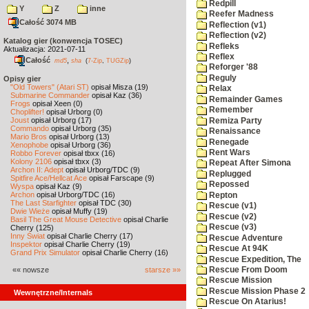
Redpill
Y
Z
inne
Reefer Madness
Całość 3074 MB
Reflection (v1)
Reflection (v2)
Katalog gier (konwencja TOSEC)
Refleks
Aktualizacja: 2021-07-11
Reflex
Całość
,
md5
sha
(
7-Zip
,
TUGZip
)
Reforger '88
Reguly
Opisy gier
"Old Towers" (Atari ST)
opisał Misza (19)
Relax
Submarine Commander
opisał Kaz (36)
Remainder Games
Frogs
opisał Xeen (0)
Remember
Choplifter!
opisał Urborg (0)
Joust
opisał Urborg (17)
Remiza Party
Commando
opisał Urborg (35)
Renaissance
Mario Bros
opisał Urborg (13)
Renegade
Xenophobe
opisał Urborg (36)
Rent Wars
Robbo Forever
opisał tbxx (16)
Kolony 2106
opisał tbxx (3)
Repeat After Simona
Archon II: Adept
opisał Urborg/TDC (9)
Replugged
Spitfire Ace/Hellcat Ace
opisał Farscape (9)
Repossed
Wyspa
opisał Kaz (9)
Archon
opisał Urborg/TDC (16)
Repton
The Last Starfighter
opisał TDC (30)
Rescue (v1)
Dwie Wieże
opisał Muffy (19)
Rescue (v2)
Basil The Great Mouse Detective
opisał Charlie
Rescue (v3)
Cherry (125)
Inny Świat
opisał Charlie Cherry (17)
Rescue Adventure
Inspektor
opisał Charlie Cherry (19)
Rescue At 94K
Grand Prix Simulator
opisał Charlie Cherry (16)
Rescue Expedition, The
«« nowsze
starsze »»
Rescue From Doom
Rescue Mission
Rescue Mission Phase 2
Wewnętrzne/Internals
Rescue On Atarius!