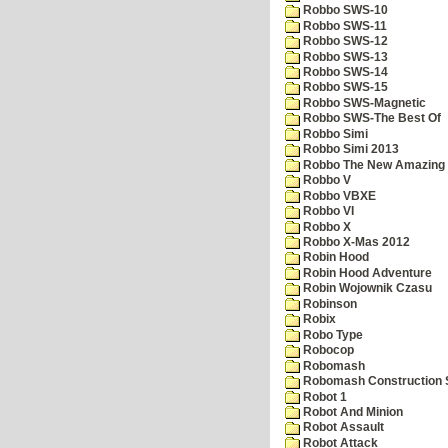
Robbo SWS-10
Robbo SWS-11
Robbo SWS-12
Robbo SWS-13
Robbo SWS-14
Robbo SWS-15
Robbo SWS-Magnetic
Robbo SWS-The Best Of
Robbo Simi
Robbo Simi 2013
Robbo The New Amazing A
Robbo V
Robbo VBXE
Robbo VI
Robbo X
Robbo X-Mas 2012
Robin Hood
Robin Hood Adventure
Robin Wojownik Czasu
Robinson
Robix
Robo Type
Robocop
Robomash
Robomash Construction 
Robot 1
Robot And Minion
Robot Assault
Robot Attack